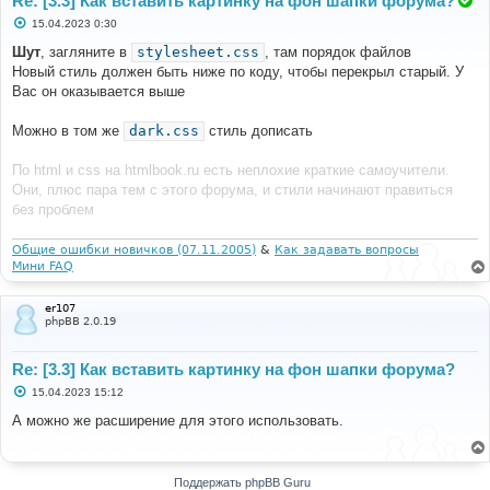
Re: [3.3] Как вставить картинку на фон шапки форума?
С
15.04.2023 0:30
о
о
Шут
, загляните в
stylesheet.css
, там порядок файлов
б
Новый стиль должен быть ниже по коду, чтобы перекрыл старый. У
щ
е
Вас он оказывается выше
н
и
е
Можно в том же
dark.css
стиль дописать
По html и css на htmlbook.ru есть неплохие краткие самоучители.
Они, плюс пара тем с этого форума, и стили начинают правиться
без проблем
Общие ошибки новичков (07.11.2005)
&
Как задавать вопросы
Мини FAQ
er107
phpBB 2.0.19
Re: [3.3] Как вставить картинку на фон шапки форума?
С
15.04.2023 15:12
о
о
А можно же расширение для этого использовать.
б
щ
е
н
и
Поддержать phpBB Guru