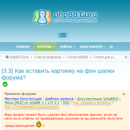
ГЛАВНАЯ
ФОРУМЫ
ФАЙЛЫ
БАЗА ЗНАНИЙ
phpBB Guru
Список форумов
Стили phpBB
Стили для phpBB 3.2.x / 3.3.x
[3.3] Как вставить картинку на фон шапки
форума?
Т
е
Правила форума
м
Местная Конституция
|
Шаблон запроса
|
Документация (phpBB3)
|
а
Мини [FAQ] по phpBB 3.1.x/3.2.x
|
FAQ
|
Как задавать вопросы
|
Как устанавливать расширения
р
Ваш вопрос может быть удален без объяснения причин, если на
е
него есть ответы по приведённым ссылкам (а вы рискуете получить
ш
предупреждение
).