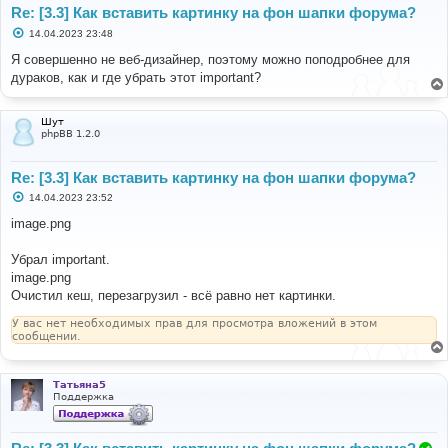
Re: [3.3] Как вставить картинку на фон шапки форума?
С
14.04.2023 23:48
о
о
Я совершенно не веб-дизайнер, поэтому можно поподробнее для
б
дураков, как и где убрать этот important?
щ
е
н
и
Шут
е
phpBB 1.2.0
Re: [3.3] Как вставить картинку на фон шапки форума?
С
14.04.2023 23:52
о
о
image.png
б
щ
е
Убрал important.
н
image.png
и
е
Очистил кеш, перезагрузил - всё равно нет картинки.
У вас нет необходимых прав для просмотра вложений в этом
сообщении.
Татьяна5
Поддержка