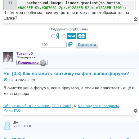
	background
-
image
:
 linear
-
gradient
(
to bottom
,
#6ACEFF 0%,#0076B1 2px,#12A3EB 92px,#12A3EB 100%);
В чём моя проблема, почему фото ни в какую не отображается на
	background
-
repeat
:
 repeat
-
x
;
}
шапке?
.
forabg 
{
Поддержать phpBB Guru
	background
-
color
:
#0076B1;
	background
-
image
:
-
webkit
-
linear
-
gradient
(
top
,
#6ACEFF 0%, #12A3EB 2px, #0076B1 92px, #0076B1 100%);
	background
-
image
:
 url
(
"./images/ind.gif"
);
	background
-
repeat
:
 repeat
-
x
;
Татьяна5
}
Поддержка
Re: [3.3] Как вставить картинку на фон шапки форума?
С
13.04.2023 23:29
о
о
В очистке кеша форума, кеша браузера, а если не сработает - ещё и
б
кеша сервера
щ
е
н
и
Общие ошибки новичков (07.11.2005)
&
Как задавать вопросы
е
Мини FAQ
Шут
phpBB 1.2.0