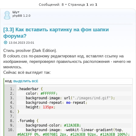
е
Сообщений: 8 • Страница
1
из
1
н
Шут
а
phpBB 1.2.0
[3.3] Как вставить картинку на фон шапки
форума?
С
13.04.2023 23:01
о
о
Стиль prosilver (Dark Edition).
б
В colours.css по-разному редактировал код, вставлял ссылку на
щ
е
изображение, перепроверял правильность расположения - ничего не
н
менялось.
и
е
Сейчас всё выглядит так:
КОД:
ВЫДЕЛИТЬ ВСЁ
.
headerbar 
{
	color
:
#FFFFFF;
    background
-
image
:
 url
(
"./images/ind.gif"
);
    background
-
repeat
:
no
-
repeat
;
    height
:
135px
;
}
.
forumbg 
{
	background
-
color
:
#12A3EB;
	background
-
image
:
-
webkit
-
linear
-
gradient
(
top
,
#6ACEFF 0%, #0076B1 2px, #12A3EB 92px, #12A3EB 100%);