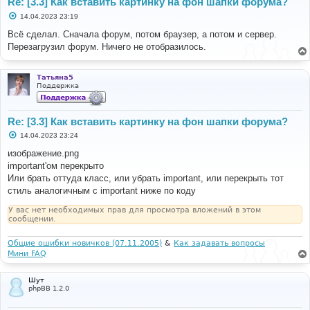
Re: [3.3] Как вставить картинку на фон шапки форума?
С
14.04.2023 23:19
о
о
Всё сделал. Сначала форум, потом браузер, а потом и сервер.
б
Перезагрузил форум. Ничего не отобразилось.
щ
е
н
и
Татьяна5
е
Поддержка
Re: [3.3] Как вставить картинку на фон шапки форума?
С
14.04.2023 23:24
о
о
изображение.png
б
important'ом перекрыто
щ
е
Или брать оттуда класс, или убрать important, или перекрыть тот
н
стиль аналогичным с important ниже по коду
и
е
У вас нет необходимых прав для просмотра вложений в этом
сообщении.
Общие ошибки новичков (07.11.2005)
&
Как задавать вопросы
Мини FAQ
Шут
phpBB 1.2.0