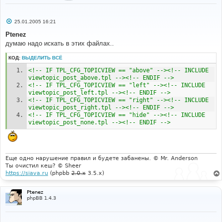
border
=
"0"
alt
=
"{L_POST_REPLY_TOPIC}"
align
=
"middle"
/></a></td>
<td
align
=
"center"
valign
=
"top"
width
=
"50%"
><span
С
25.01.2005 16:21
class
=
"gen"
>
<!-- IF $CA_NEW_MSGS -->
о
<!-- ENDIF -->
<a
href
=
"{U_VIEW_TOPIC}"
><b>
о
Ptenez
б
{TOPIC_TITLE}
</b></a></span></td>
думаю надо искать в этих файлах..
щ
<td
align
=
"right"
valign
=
"bottom"
width
=
"25%"
>
е
<form
action
=
"{CA_SEARCH_INDEX}"
method
=
"post"
н
КОД:
ВЫДЕЛИТЬ ВСЁ
class
=
"inline-form"
><input
type
=
"hidden"
и
е
name
=
"show_results"
value
=
"topics"
/><input
<!-- IF TPL_CFG_TOPICVIEW == "above" --><!-- INCLUDE 
type
=
"hidden"
name
=
"search_forum"
value
=
"
viewtopic_post_above.tpl --><!-- ENDIF -->
{CA_SEARCH_FORUM}"
/>
<!-- IF TPL_CFG_TOPICVIEW == "left" --><!-- INCLUDE 
<input
type
=
"text"
name
=
"search_keywords"
viewtopic_post_left.tpl --><!-- ENDIF -->
class
=
"post"
size
=
"15"
/>
<!-- IF TPL_CFG_TOPICVIEW == "right" --><!-- INCLUDE 
<input
type
=
"submit"
value
=
"{L_SEARCH}"
viewtopic_post_right.tpl --><!-- ENDIF -->
class
=
"mainoption"
/>
<!-- IF TPL_CFG_TOPICVIEW == "hide" --><!-- INCLUDE 
</form>
viewtopic_post_none.tpl --><!-- ENDIF -->
<span
class
=
"pagination"
>
{PAGINATION}
</span></td>
</tr>
</table>
{POLL_DISPLAY} 
Еще одно нарушение правил и будете забанены. © Mr. Anderson
Ты очистил кеш? © Sheer
<?
php
https://siava.ru
(phpbb
2.0.x
3.5.x)
global
$userdata
,
$board_config
,
$topic_id
,
$is_auth
,
Ptenez
$forum_topic_data
,
$lang
,
$phpEx
;
phpBB 1.4.3
if
(!
isset
(
$can_reply
))
{