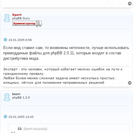
щ
е
н
и
Xpert
е
phpBB Guru
С
23.01.2005 8:59
о
о
Если мод ставил сам, то возможны неточности, лучше использовать
б
премодденые файлы для phpBB 2.0.11, которые входят в состав
щ
е
дистрибутива мода.
н
и
е
Эксперт - это человек, который избегает мелких ошибок на пути к
грандиозному провалу.
Любая более-менее сложная задача имеет несколько простых,
изящных, лёгких для понимания неправильных решений
boom
phpBB 1.2.0
С
23.01.2005 14:43
о
о
б
Xpert писал(а):
щ