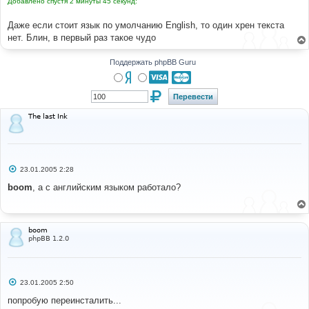
Добавлено спустя 2 минуты 45 секунд:
н
и
е
Даже если стоит язык по умолчанию English, то один хрен текста
нет. Блин, в первый раз такое чудо
Поддержать phpBB Guru
The last Ink
С
23.01.2005 2:28
о
о
boom
, а с английским языком работало?
б
щ
е
н
и
boom
е
phpBB 1.2.0
С
23.01.2005 2:50
о
о
попробую переинсталить...
б