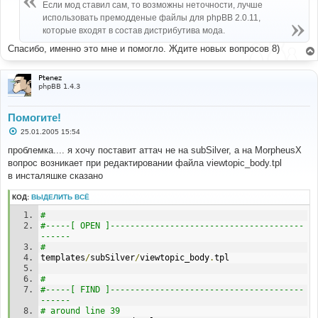
е
Если мод ставил сам, то возможны неточности, лучше
н
использовать премодденые файлы для phpBB 2.0.11,
и
е
которые входят в состав дистрибутива мода.
Спасибо, именно это мне и помогло. Ждите новых вопросов 8)
Ptenez
phpBB 1.4.3
Помогите!
С
25.01.2005 15:54
о
о
проблемка.... я хочу поставит аттач не на subSilver, а на MorpheusX
б
вопрос возникает при редактировании файла viewtopic_body.tpl
щ
е
в инсталяшке сказано
н
и
КОД:
ВЫДЕЛИТЬ ВСЁ
е
# 
#-----[ OPEN ]---------------------------------------
------
# 
templates
/
subSilver
/
viewtopic_body
.
tpl
# 
#-----[ FIND ]---------------------------------------
------
# around line 39