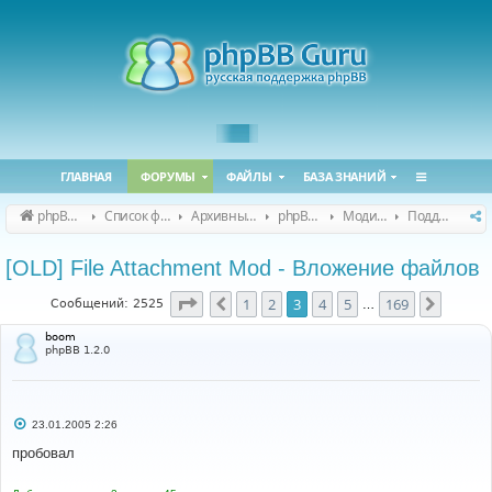
ГЛАВНАЯ
ФОРУМЫ
ФАЙЛЫ
БАЗА ЗНАНИЙ
phpBB Guru
Список форумов
Архивные форумы
phpBB 2.0.x (архив)
Модификация phpBB 2.0.x
Поддержка модов для phpBB 2.0.x
[OLD] File Attachment Mod - Вложение файлов
Страница
3
из
169
1
2
3
4
5
169
Пред.
След.
Сообщений: 2525
…
boom
phpBB 1.2.0
С
23.01.2005 2:26
о
о
пробовал
б
щ
е