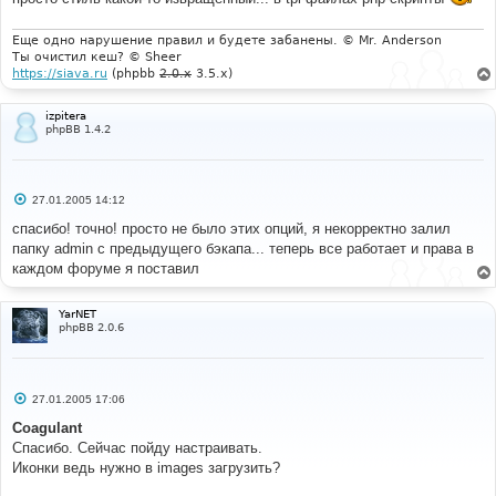
е
<?
php 
if
(
$board_config
[
'allow_smilies'
])
{
?>
н
<label>
<input type="checkbox" 
и
name="disable_smilies" 
<?
php 
echo
(
$smilies_on
?
''
:
Еще одно нарушение правил и будете забанены. © Mr. Anderson
е
'checked="checked"'
);
?>
  /> 
<span
class
=
"genmed"
>
<?
Ты очистил кеш? © Sheer
php 
echo
$lang
[
'Disable_Smilies_post'
];
?>
</span>
https://siava.ru
(phpbb
2.0.x
3.5.x)
</label>
izpitera
<?
php 
}
else
{
?>
<input
type
=
"hidden"
phpBB 1.4.2
name
=
"disable_smilies"
value
=
"checked"
/>
<?
php 
}
?>
<?
php 
if
(
$user_sig
)
{
?>
<label>
<input type="checkbox" name="attach_sig" 
<?
php 
echo
(
$userdata
[
'user_attachsig'
]
?
С
27.01.2005 14:12
'checked="checked"'
:
''
);
?>
 /> 
<span
о
class
=
"genmed"
>
<?
php 
echo
$lang
[
'Attach_signature'
];
о
спасибо! точно! просто не было этих опций, я некорректно залил
?>
</span></label>
б
папку admin c предыдущего бэкапа... теперь все работает и права в
щ
е
каждом форуме я поставил
<?
php 
}
else
{
?>
<input
type
=
"hidden"
н
name
=
"attach_sig"
value
=
""
/>
<?
php 
}
?>
и
<label>
<input type="checkbox" name="notify" 
<?
php 
е
YarNET
echo
(
$userdata
[
'user_notify'
]
?
'checked="checked"'
phpBB 2.0.6
:
''
);
?>
 /> 
<span
class
=
"genmed"
>
<?
php 
echo
$lang
[
'Notify'
];
?>
</span></label>
</span></td>
С
27.01.2005 17:06
</tr>
о
<tr>
о
Coagulant
<td
class
=
"catBottom"
colspan
=
"2"
align
=
"center"
б
Спасибо. Сейчас пойду настраивать.
щ
height
=
"25"
>
<input
type
=
"hidden"
name
=
"mode"
е
Иконки ведь нужно в images загрузить?
value
=
"reply"
/>
<input type="hidden" name="t" value="
н
<?
php 
echo
$topic_id
;
?>
" /><input type="submit" 
и