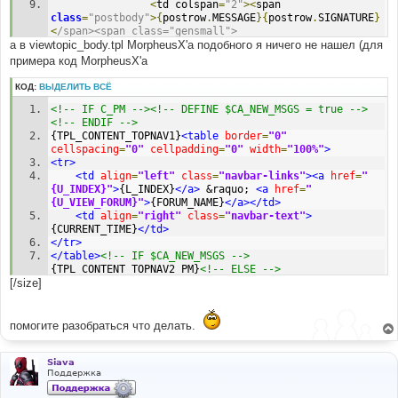
<
td colspan
=
"2"
><
span 
class
=
"postbody"
>{
postrow
.
MESSAGE
}{
postrow
.
SIGNATURE
}
<
/span><span class="gensmall">
а в viewtopic_body.tpl MorpheusX'а подобного я ничего не нашел (для
{postrow.EDITED_MESSAGE}</
span
></
td
>
примера код MorpheusX'a
# 
#-----[ IN-LINE FIND ]-------------------------------
КОД:
ВЫДЕЛИТЬ ВСЁ
--------------
<!-- IF C_PM --><!-- DEFINE $CA_NEW_MSGS = true -->
# around line 39 (directly in that line)
<!-- ENDIF -->
{
postrow
.
SIGNATURE
}
{TPL_CONTENT_TOPNAV1}
<table
border
=
"0"
cellspacing
=
"0"
cellpadding
=
"0"
width
=
"100%"
>
# 
<tr>
#-----[ IN-LINE BEFORE, ADD ]------------------------
<td
align
=
"left"
class
=
"navbar-links"
><a
href
=
"
---------------
{U_INDEX}"
>
{L_INDEX}
</a>
 &raquo; 
<a
href
=
"
# 
{U_VIEW_FORUM}"
>
{FORUM_NAME}
</a></td>
</
span
>{
postrow
.
ATTACHMENTS
}<
span 
class
=
"postbody"
>
<td
align
=
"right"
class
=
"navbar-text"
>
{CURRENT_TIME}
</td>
</tr>
</table>
<!-- IF $CA_NEW_MSGS -->
{TPL_CONTENT_TOPNAV2_PM}
<!-- ELSE -->
[/size]
{TPL_CONTENT_TOPNAV2}
<!-- ENDIF -->
<!-- IF $CA_NEW_MSGS --><!-- INCLUDE newpm.tpl --><!-
- ENDIF -->
помогите разобраться что делать.
<table
width
=
"100%"
cellspacing
=
"0"
cellpadding
=
"2"
border
=
"0"
>
<tr>
Siava
Поддержка
<td
align
=
"left"
valign
=
"bottom"
width
=
"25%"
><a
href
=
"{U_POST_REPLY_TOPIC}"
><img
src
=
"{REPLY_IMG}"