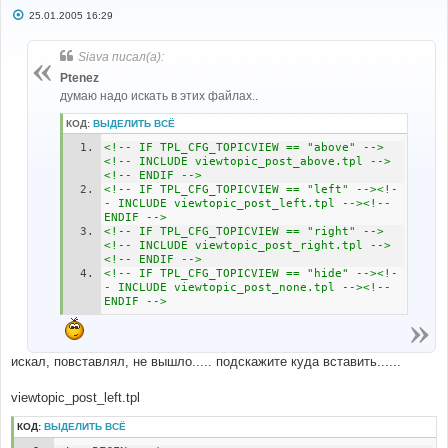
$can_reply
=
$this
->
style_config
[
'quick_reply'
]
С
25.01.2005 16:29
&&
$userdata
[
'session_logged_in'
]
?
true
:
false
;
о
if
(
$can_reply
)
о
б
{
Siava писал(а):
щ
$is_auth_type
=
'auth_reply'
;
е
Ptenez
if
(!
$is_auth
[
$is_auth_type
])
н
думаю надо искать в этих файлах..
{
и
е
$can_reply
=
false
;
КОД:
ВЫДЕЛИТЬ ВСЁ
}
elseif
(
(
$forum_topic_data
[
'forum_status'
]
<!-- IF TPL_CFG_TOPICVIEW == "above" -->
==
 FORUM_LOCKED 
||
$forum_topic_data
[
'topic_status'
]
<!-- INCLUDE viewtopic_post_above.tpl -->
==
 TOPIC_LOCKED
)
&&
!
$is_auth
[
'auth_mod'
]
)
<!-- ENDIF -->
{
<!-- IF TPL_CFG_TOPICVIEW == "left" --><!-
$can_reply
=
false
;
- INCLUDE viewtopic_post_left.tpl --><!-- 
}
ENDIF -->
}
<!-- IF TPL_CFG_TOPICVIEW == "right" -->
<!-- INCLUDE viewtopic_post_right.tpl -->
if
(
$can_reply
)
<!-- ENDIF -->
{
<!-- IF TPL_CFG_TOPICVIEW == "hide" --><!-
$this
->
assign_block_vars
(
'xs_quick_reply'
,
- INCLUDE viewtopic_post_none.tpl --><!-- 
array
());
ENDIF -->
}
}
$postrow_count
=
(
 isset
(
$this
->
_tpldata
[
'postrow.'
])
искал, повставлял, не вышло..... подскажите куда вставить......
)
?
sizeof
(
$this
->
_tpldata
[
'postrow.'
])
:
0
;
for
(
$postrow_i
=
0
;
$postrow_i
<
$postrow_count
;
$postrow_i
++)
viewtopic_post_left.tpl
{
$postrow_item
=
&
$this
->
_tpldata
[
'postrow.'
]
КОД:
ВЫДЕЛИТЬ ВСЁ
[
$postrow_i
];