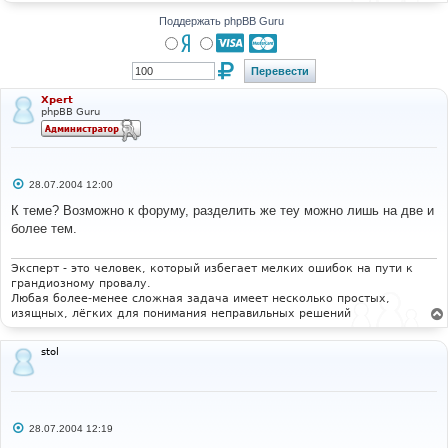
н
и
Поддержать phpBB Guru
е
Xpert
phpBB Guru
С
28.07.2004 12:00
о
о
К теме? Возможно к форуму, разделить же теу можно лишь на две и
б
более тем.
щ
е
н
и
Эксперт - это человек, который избегает мелких ошибок на пути к
е
грандиозному провалу.
Любая более-менее сложная задача имеет несколько простых,
изящных, лёгких для понимания неправильных решений
stol
С
28.07.2004 12:19
о