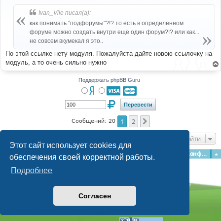
о
б
Ivan_Vile писал(а):
щ
е
как понимать "подфорумы"?!? то есть в определённом
н
форуме можно создать внутри ещё один форум?!? или как...
и
е
не совсем вкумекал я это..
По этой ссылке нету модуля. Пожалуйста дайте новою ссылочку на
модуль, а то очень сильно нужно
Поддержать phpBB Guru
1
2
След.
Сообщений: 20
Перейти
Этот сайт использует cookies для
Главная
Форумы
Наша команда
О команде
Конфиденциальность
обеспечения своей корректной работы.
Подробнее
Time: 0.151s
| Peak Memory Usage: 3 МБ | GZIP: Off |
Queries: 39
© phpBB Guru, 2004—2026
Согласен
Powered by
phpBB
Style by
Artodia