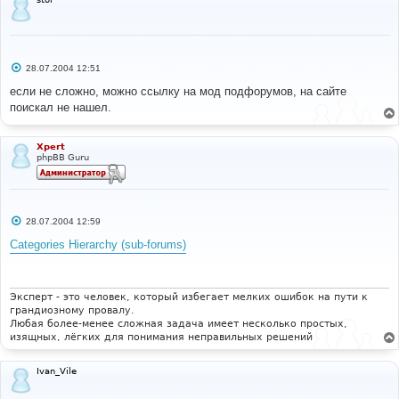
С
28.07.2004 12:51
о
о
если не сложно, можно ссылку на мод подфорумов, на сайте
б
поискал не нашел.
щ
е
н
и
Xpert
е
phpBB Guru
С
28.07.2004 12:59
о
о
Categories Hierarchy (sub-forums)
б
щ
е
н
и
Эксперт - это человек, который избегает мелких ошибок на пути к
е
грандиозному провалу.
Любая более-менее сложная задача имеет несколько простых,
изящных, лёгких для понимания неправильных решений
Ivan_Vile