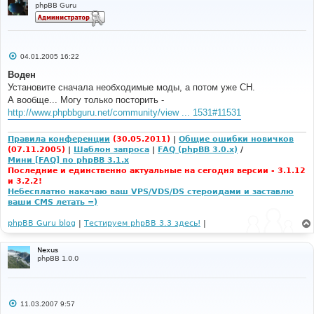
phpBB Guru
С
04.01.2005 16:22
о
о
Воден
б
Установите сначала необходимые моды, а потом уже CH.
щ
е
А вообще... Могу только посторить -
н
http://www.phpbbguru.net/community/view ... 1531#11531
и
е
Правила конференции
(30.05.2011)
|
Общие ошибки новичков
(07.11.2005)
|
Шаблон запроса
|
FAQ (phpBB 3.0.x)
/
Мини [FAQ] по phpBB 3.1.x
Последние и единственно актуальные на сегодня версии - 3.1.12
и 3.2.2!
Небесплатно накачаю ваш VPS/VDS/DS стероидами и заставлю
ваши CMS летать =)
phpBB Guru blog
|
Тестируем phpBB 3.3 здесь!
|
Nexus
phpBB 1.0.0
С
11.03.2007 9:57
о