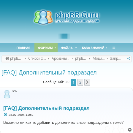
ГЛАВНАЯ
ФОРУМЫ
ФАЙЛЫ
БАЗА ЗНАНИЙ
phpBB Guru
Список форумов
Архивные форумы
phpBB 2.0.x (архив)
Модификация phpBB 2.0.x
Запросы модов для phpBB 2.0.x
[FAQ] Дополнительный подраздел
1
2
След.
Сообщений: 20
stol
[FAQ] Дополнительный подраздел
С
28.07.2004 11:52
о
о
Возожно ли как то добавить дополнительные подразделы к теме?
б
щ
е