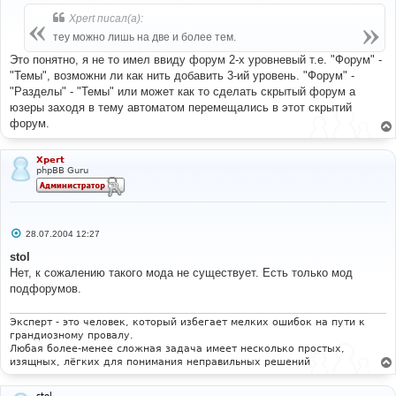
о
б
Xpert писал(а):
щ
е
теу можно лишь на две и более тем.
н
и
Это понятно, я не то имел ввиду форум 2-х уровневый т.е. "Форум" -
е
"Темы", возможни ли как нить добавить 3-ий уровень. "Форум" -
"Разделы" - "Темы" или может как то сделать скрытый форум а
юзеры заходя в тему автоматом перемещались в этот скрытий
форум.
Xpert
phpBB Guru
С
28.07.2004 12:27
о
о
stol
б
Нет, к сожалению такого мода не существует. Есть только мод
щ
е
подфорумов.
н
и
е
Эксперт - это человек, который избегает мелких ошибок на пути к
грандиозному провалу.
Любая более-менее сложная задача имеет несколько простых,
изящных, лёгких для понимания неправильных решений
stol