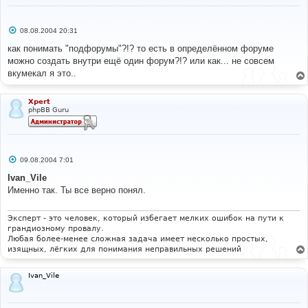
С
08.08.2004 20:31
о
о
как понимать "подфорумы"?!? то есть в определённом форуме
б
можно создать внутри ещё один форум?!? или как... не совсем
щ
е
вкумекал я это..
н
и
е
Xpert
phpBB Guru
С
09.08.2004 7:01
о
о
Ivan_Vile
б
Именно так. Ты все верно понял.
щ
е
н
и
Эксперт - это человек, который избегает мелких ошибок на пути к
е
грандиозному провалу.
Любая более-менее сложная задача имеет несколько простых,
изящных, лёгких для понимания неправильных решений
Ivan_Vile