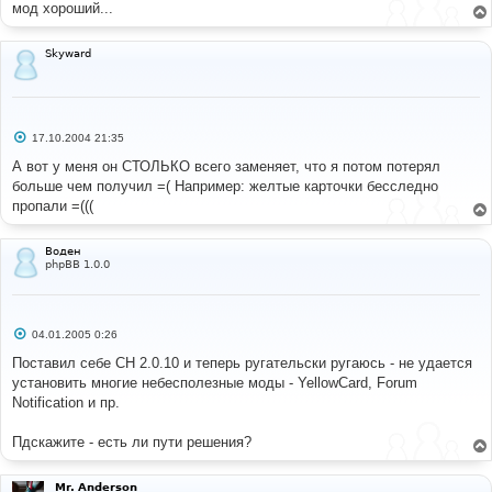
е
мод хороший...
Skyward
С
17.10.2004 21:35
о
о
А вот у меня он СТОЛЬКО всего заменяет, что я потом потерял
б
больше чем получил =( Например: желтые карточки бесследно
щ
е
пропали =(((
н
и
е
Воден
phpBB 1.0.0
С
04.01.2005 0:26
о
о
Поставил себе CH 2.0.10 и теперь ругательски ругаюсь - не удается
б
установить многие небесполезные моды - YellowCard, Forum
щ
е
Notification и пр.
н
и
е
Пдскажите - есть ли пути решения?
Mr. Anderson