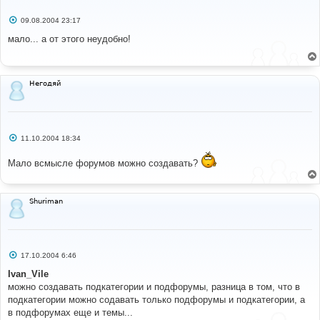
С
09.08.2004 23:17
о
о
мало... а от этого неудобно!
б
щ
е
н
и
Негодяй
е
С
11.10.2004 18:34
о
о
Мало всмысле форумов можно создавать?
б
щ
е
н
и
Shuriman
е
С
17.10.2004 6:46
о
о
Ivan_Vile
б
можно создавать подкатегории и подфорумы, разница в том, что в
щ
е
подкатегории можно содавать только подфорумы и подкатегории, а
н
в подфорумах еще и темы...
и