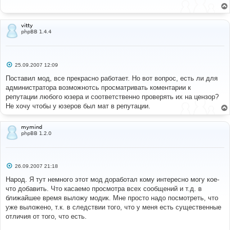
щ
е
н
и
vitty
е
phpBB 1.4.4
С
25.09.2007 12:09
о
о
Поставил мод, все прекрасно работает. Но вот вопрос, есть ли для
б
администратора возможнотсь просматривать коментарии к
щ
е
репутации любого юзера и соответственно проверять их на цензор?
н
Не хочу чтобы у юзеров был мат в репутации.
и
е
mymind
phpBB 1.2.0
С
26.09.2007 21:18
о
о
Народ. Я тут немного этот мод доработал кому интересно могу кое-
б
что добавить. Что касаемо просмотра всех сообщений и т.д. в
щ
е
ближайшее время выложу модик. Мне просто надо посмотреть, что
н
уже выложено, т.к. в следствии того, что у меня есть существенные
и
е
отличия от того, что есть.