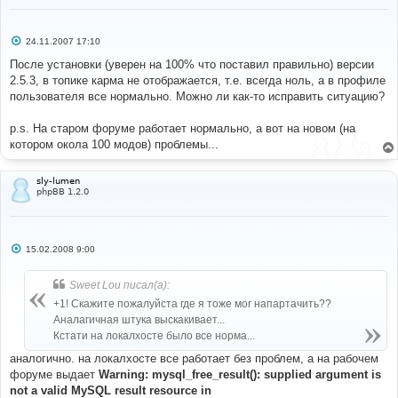
С
24.11.2007 17:10
о
о
После установки (уверен на 100% что поставил правильно) версии
б
2.5.3, в топике карма не отображается, т.е. всегда ноль, а в профиле
щ
е
пользователя все нормально. Можно ли как-то исправить ситуацию?
н
и
е
p.s. На старом форуме работает нормально, а вот на новом (на
котором окола 100 модов) проблемы...
sly-lumen
phpBB 1.2.0
С
15.02.2008 9:00
о
о
б
Sweet Lou писал(а):
щ
е
+1! Скажите пожалуйста где я тоже мог напартачить??
н
Аналагичная штука выскакивает...
и
е
Кстати на локалхосте было все норма...
аналогично. на локалхосте все работает без проблем, а на рабочем
форуме выдает
Warning: mysql_free_result(): supplied argument is
not a valid MySQL result resource in