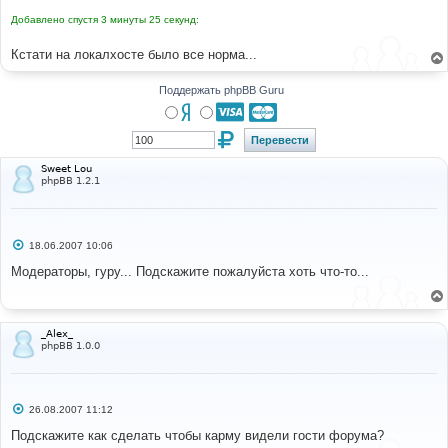
н
Добавлено спустя 3 минуты 25 секунд:
и
е
Кстати на локалхосте было все норма...
Поддержать phpBB Guru
Sweet Lou
phpBB 1.2.1
С
18.06.2007 10:06
о
о
Модераторы, гуру... Подскажите пожалуйста хоть что-то...
б
щ
е
н
и
_Alex_
е
phpBB 1.0.0
С
26.08.2007 11:12
о
о
Подскажите как сделать чтобы карму видели гости форума?
б