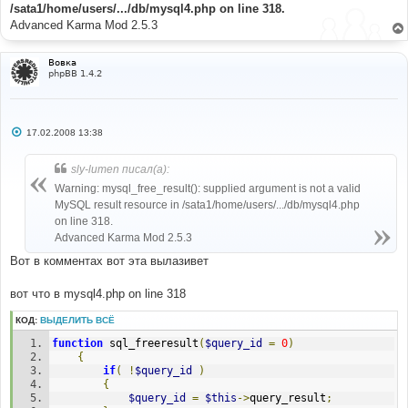
/sata1/home/users/.../db/mysql4.php on line 318.
Advanced Karma Mod 2.5.3
Вовка
phpBB 1.4.2
С
17.02.2008 13:38
о
о
б
sly-lumen писал(а):
щ
е
Warning: mysql_free_result(): supplied argument is not a valid
н
MySQL result resource in /sata1/home/users/.../db/mysql4.php
и
е
on line 318.
Advanced Karma Mod 2.5.3
Вот в комментах вот эта вылазивет
вот что в mysql4.php on line 318
КОД:
ВЫДЕЛИТЬ ВСЁ
function
 sql_freeresult
(
$query_id
=
0
)
{
if
(
!
$query_id
)
{
$query_id
=
$this
->
query_result
;