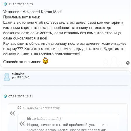
С
11.10.2007 13:55
о
о
Установил Advanced Karma Mod!
б
Проблема вот в чем:
щ
е
Если в включено чтоб пользователь оставлял свой комментарий к
н
изменеии кармы то пока он необновит страницу он может до
и
е
бесконечности ее изменять, если ставишь без коментов страница
сама обновляется и все!
Как заставить обновлятся страницу после оставления комментариев
в карму??? Хотя ето может и непомоч ведь достаточно будет иметь
ссылку с - или + на нужного пользователя!
Спасибо за внимание
submint
phpBB 1.0.0
С
07.11.2007 16:31
о
о
б
DOMINATOR писал(а):
щ
е
н
str4n9er писал(а):
и
е
Народ, помогите с такой проблемой: установил
"Advanced Karma Hack?". Вроде всё сделал как