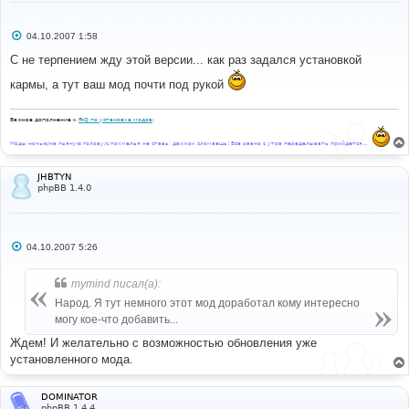
С
04.10.2007 1:58
о
о
С не терпением жду этой версии... как раз задался установкой
б
щ
кармы, а тут ваш мод почти под рукой
е
н
и
Важное дополнение к
FAQ по установке модов
:
е
Моды ночью/на пьяную голову/с похмелья не ставь, движок сломаешь! Все равно с утра переделывать прийдется...
JHBTYN
phpBB 1.4.0
С
04.10.2007 5:26
о
о
б
mymind писал(а):
щ
е
Народ. Я тут немного этот мод доработал кому интересно
н
могу кое-что добавить...
и
е
Ждем! И желательно с возможностью обновления уже
установленного мода.
DOMINATOR
phpBB 1.4.4