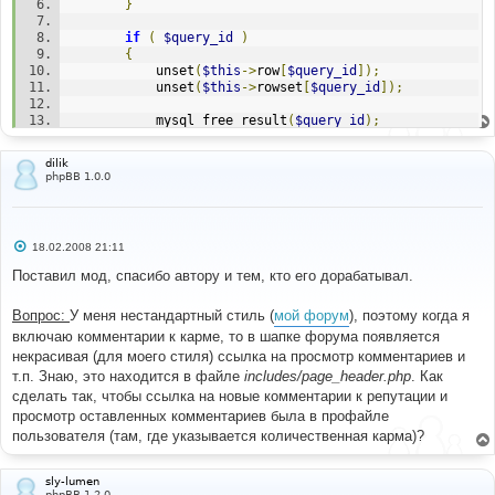
}
if
(
$query_id
)
{
			unset
(
$this
->
row
[
$query_id
]);
			unset
(
$this
->
rowset
[
$query_id
]);
			mysql_free_result
(
$query_id
);
return
true
;
dilik
}
phpBB 1.0.0
else
{
return
false
;
}
С
18.02.2008 21:11
}
о
о
Поставил мод, спасибо автору и тем, кто его дорабатывал.
б
щ
е
Вопрос:
У меня нестандартный стиль (
мой форум
), поэтому когда я
н
включаю комментарии к карме, то в шапке форума появляется
и
е
некрасивая (для моего стиля) ссылка на просмотр комментариев и
т.п. Знаю, это находится в файле
includes/page_header.php
. Как
сделать так, чтобы ссылка на новые комментарии к репутации и
просмотр оставленных комментариев была в профайле
пользователя (там, где указывается количественная карма)?
sly-lumen
phpBB 1.2.0