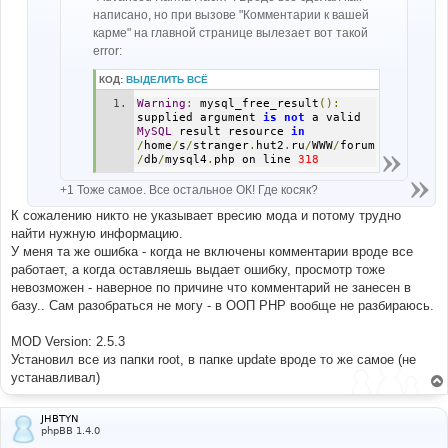
написано, но при вызове "Комментарии к вашей
карме" на главной странице вылезает вот такой
error:
КОД:
ВЫДЕЛИТЬ ВСЁ
Warning
:
 mysql_free_result
():
supplied argument 
is
not
 a valid 
MySQL
 result resource 
in
/
home
/
s
/
stranger
.
hut2
.
ru
/
WWW
/
forum
/
db
/
mysql4
.
php on line 
318
+1 Тоже самое. Все остальное ОК! Где косяк?
К сожалению никто не указывает вресию мода и потому трудно
найти нужную информацию.
У меня та же ошибка - когда не включены комментарии вроде все
работает, а когда оставляешь выдает ошибку, просмотр тоже
невозможен - наверное по причине что комментарий не занесен в
базу.. Сам разобраться не могу - в ООП PHP вообще не разбираюсь.
MOD Version: 2.5.3
Установил все из папки root, в папке update вроде то же самое (не
устанавливал)
JHBTYN
phpBB 1.4.0