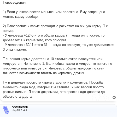
Нововведения.
1) Если у юзера постов меньше, чем положено. Ему запрещено
менять карму вообще.
2) Плюсование к карме проходит с расчётом на общую карму. Т.е.
пример :
- У человека +12/-5 итого общая карма 7 .. когда он плюсует, то
добавляет 1 к карме того, кого плюсует.
- У человека +32/-1 итого 31 ... когда он плюсует, то уже добавляется
3 очка к карме.
Т.е. общая карма делится на 10 столько очков плюсуется или
минусуется. Но не мене 1. Если обшая карта в минусе, то ничего не
плюсуется или минусуется. Человек с общим минусом по сути
лишается возможности влиять на кармочку других.
Ну и доделал просмотр кармы у других и комментов. Просьба
выложить сюда мод, который Вы ставите. У нас версии просто
разные сильно. Я свою докромсал, что просто надо довести до
общего стандарта.
DOMINATOR
phpBB 1.4.4