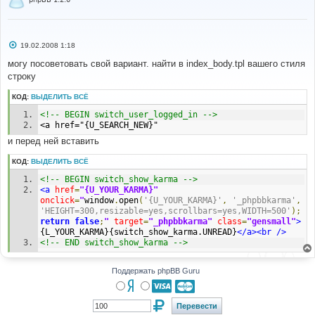
С
19.02.2008 1:18
о
о
могу посоветовать свой вариант. найти в index_body.tpl вашего стиля
б
строку
щ
е
н
КОД:
ВЫДЕЛИТЬ ВСЁ
и
е
<!-- BEGIN switch_user_logged_in -->
<a href="{U_SEARCH_NEW}"
и перед ней вставить
КОД:
ВЫДЕЛИТЬ ВСЁ
<!-- BEGIN switch_show_karma -->
<a
href
=
"{U_YOUR_KARMA}"
onclick
=
"
window
.
open
(
'{U_YOUR_KARMA}'
,
'_phpbbkarma'
,
'HEIGHT=300,resizable=yes,scrollbars=yes,WIDTH=500'
);
return
false
;
"
target
=
"_phpbbkarma"
class
=
"gensmall"
>
{L_YOUR_KARMA}{switch_show_karma.UNREAD}
</a><br
/>
<!-- END switch_show_karma -->
Поддержать phpBB Guru