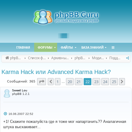
ГЛАВНАЯ
ФОРУМЫ
ФАЙЛЫ
БАЗА ЗНАНИЙ
phpBB Guru
Список форумов
Архивные форумы
phpBB 2.0.x (архив)
Модификация phpBB 2.0.x
Поддержка модов для phpBB 2.0.x
Karma Hack или Advanced Karma Hack?
Страница
22
из
25
1
20
21
22
23
24
25
Пред.
Сле
Сообщений: 365
…
Sweet Lou
phpBB 1.2.1
С
16.06.2007 22:52
о
о
+1! Скажите пожалуйста где я тоже мог напартачить?? Аналагичная
б
штука выскакивает...
щ
е