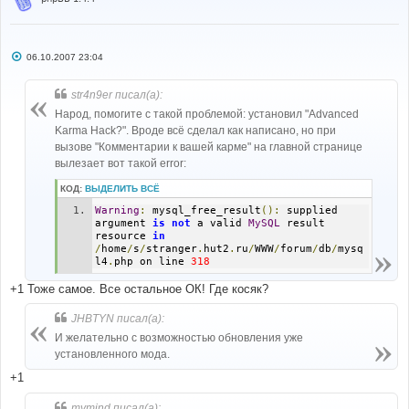
С
06.10.2007 23:04
о
о
б
str4n9er писал(а):
щ
е
Народ, помогите с такой проблемой: установил "Advanced
н
Karma Hack?". Вроде всё сделал как написано, но при
и
е
вызове "Комментарии к вашей карме" на главной странице
вылезает вот такой error:
КОД:
ВЫДЕЛИТЬ ВСЁ
Warning
:
 mysql_free_result
():
 supplied 
argument 
is
not
 a valid 
MySQL
 result 
resource 
in
/
home
/
s
/
stranger
.
hut2
.
ru
/
WWW
/
forum
/
db
/
mysq
l4
.
php on line 
318
+1 Тоже самое. Все остальное ОК! Где косяк?
JHBTYN писал(а):
И желательно с возможностью обновления уже
установленного мода.
+1
mymind писал(а):