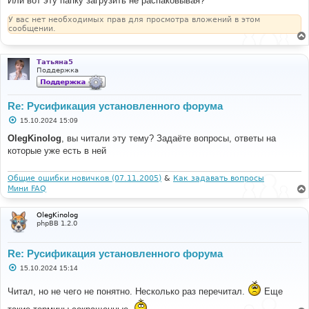
Или вот эту папку загрузить не распаковывая?
У вас нет необходимых прав для просмотра вложений в этом
сообщении.
Татьяна5
Поддержка
Re: Русификация установленного форума
С
15.10.2024 15:09
о
о
OlegKinolog
, вы читали эту тему? Задаёте вопросы, ответы на
б
которые уже есть в ней
щ
е
н
и
Общие ошибки новичков (07.11.2005)
&
Как задавать вопросы
е
Мини FAQ
OlegKinolog
phpBB 1.2.0
Re: Русификация установленного форума
С
15.10.2024 15:14
о
о
Читал, но не чего не понятно. Несколько раз перечитал.
Еще
б
щ
е