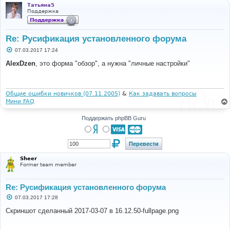
Татьяна5
Поддержка
Re: Русификация установленного форума
С
07.03.2017 17:24
о
о
AlexDzen
, это форма "обзор", а нужна "личные настройки"
б
щ
е
н
и
Общие ошибки новичков (07.11.2005)
&
Как задавать вопросы
е
Мини FAQ
Поддержать phpBB Guru
Sheer
Former team member
Re: Русификация установленного форума
С
07.03.2017 17:28
о
о
Скриншот сделанный 2017-03-07 в 16.12.50-fullpage.png
б
щ
е