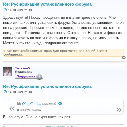
Re: Русификация установленного форума
С
14.10.2024 21:43
о
о
Здравствуйте! Прошу прощения, но я в этом деле не очень. Мне
б
помогли на хостинг установить форум. Установить-установили, но он
щ
е
не на русском. Просмотрел много видео, но мне не понятно, как это
н
все делать. Я скачал на комп папку. Открыл ее. Но как эти фалы из
и
е
папки закачать на хостинг форума и в какую папку, не могу понять.
Может быть кто нибудь подробно объяснит.
У вас нет необходимых прав для просмотра вложений в этом
сообщении.
Татьяна5
Поддержка
Re: Русификация установленного форума
С
14.10.2024 21:48
о
о
б
OlegKinolog
писал(а):
щ
е
и в какую папку
н
и
В корневую. Она на скриншоте как раз
е