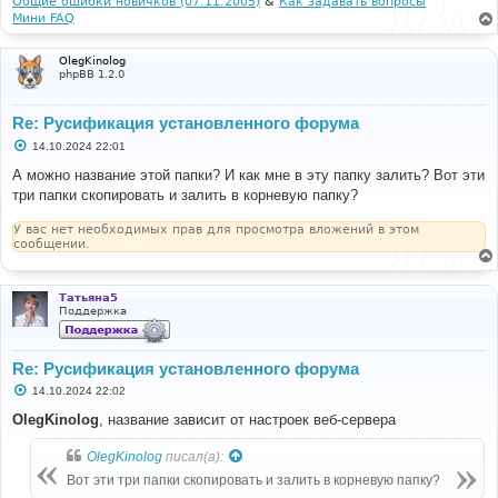
Общие ошибки новичков (07.11.2005)
&
Как задавать вопросы
Мини FAQ
OlegKinolog
phpBB 1.2.0
Re: Русификация установленного форума
С
14.10.2024 22:01
о
о
А можно название этой папки? И как мне в эту папку залить? Вот эти
б
три папки скопировать и залить в корневую папку?
щ
е
н
У вас нет необходимых прав для просмотра вложений в этом
и
сообщении.
е
Татьяна5
Поддержка
Re: Русификация установленного форума
С
14.10.2024 22:02
о
о
OlegKinolog
, название зависит от настроек веб-сервера
б
щ
OlegKinolog
писал(а):
е
н
Вот эти три папки скопировать и залить в корневую папку?
и
е