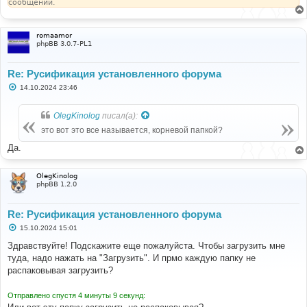
сообщении.
е
romaamor
phpBB 3.0.7-PL1
Re: Русификация установленного форума
С
14.10.2024 23:46
о
о
б
OlegKinolog
писал(а):
щ
е
это вот это все называется, корневой папкой?
н
и
Да.
е
OlegKinolog
phpBB 1.2.0
Re: Русификация установленного форума
С
15.10.2024 15:01
о
о
Здравствуйте! Подскажите еще пожалуйста. Чтобы загрузить мне
б
туда, надо нажать на "Загрузить". И прмо каждую папку не
щ
е
распаковывая загрузить?
н
и
е
Отправлено спустя 4 минуты 9 секунд: