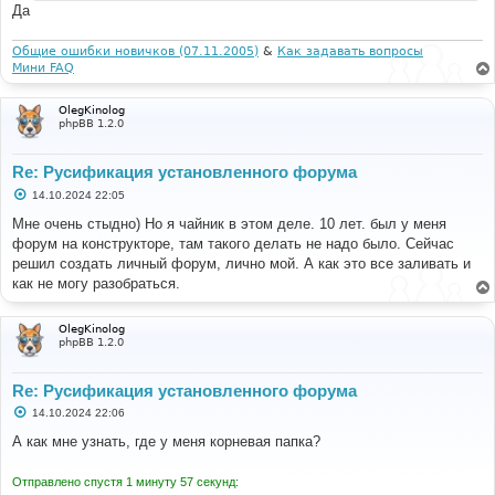
Да
Общие ошибки новичков (07.11.2005)
&
Как задавать вопросы
Мини FAQ
OlegKinolog
phpBB 1.2.0
Re: Русификация установленного форума
С
14.10.2024 22:05
о
о
Мне очень стыдно) Но я чайник в этом деле. 10 лет. был у меня
б
форум на конструкторе, там такого делать не надо было. Сейчас
щ
е
решил создать личный форум, лично мой. А как это все заливать и
н
как не могу разобраться.
и
е
OlegKinolog
phpBB 1.2.0
Re: Русификация установленного форума
С
14.10.2024 22:06
о
о
А как мне узнать, где у меня корневая папка?
б
щ
е
Отправлено спустя 1 минуту 57 секунд:
н