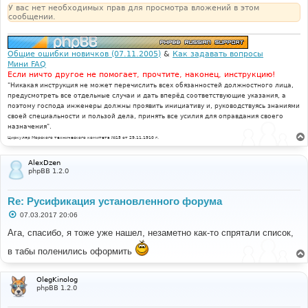
н
У вас нет необходимых прав для просмотра вложений в этом
и
сообщении.
е
Общие ошибки новичков (07.11.2005)
&
Как задавать вопросы
Мини FAQ
Если ничто другое не помогает, прочтите, наконец, инструкцию!
"Никакая инструкция не может перечислить всех обязанностей должностного лица,
предусмотреть все отдельные случаи и дать вперёд соответствующие указания, а
поэтому господа инженеры должны проявить инициативу и, руководствуясь знаниями
своей специальности и пользой дела, принять все усилия для оправдания своего
назначения".
Циркуляр Морского технического комитета №15 от 29.11.1910 г.
AlexDzen
phpBB 1.2.0
Re: Русификация установленного форума
С
07.03.2017 20:06
о
о
Ага, спасибо, я тоже уже нашел, незаметно как-то спрятали список,
б
щ
в табы поленились оформить
е
н
и
е
OlegKinolog
phpBB 1.2.0