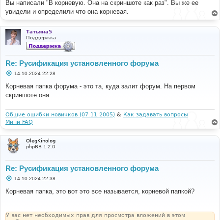
Вы написали "В корневую. Она на скриншоте как раз". Вы же ее
и
е
увидели и определили что она корневая.
Татьяна5
Поддержка
Re: Русификация установленного форума
С
14.10.2024 22:28
о
о
Корневая папка форума - это та, куда залит форум. На первом
б
скриншоте она
щ
е
н
и
Общие ошибки новичков (07.11.2005)
&
Как задавать вопросы
е
Мини FAQ
OlegKinolog
phpBB 1.2.0
Re: Русификация установленного форума
С
14.10.2024 22:38
о
о
Корневая папка, это вот это все называется, корневой папкой?
б
щ
е
н
У вас нет необходимых прав для просмотра вложений в этом
и