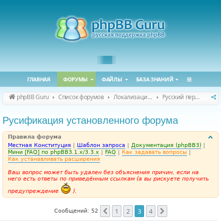
ГЛАВНАЯ
ФОРУМЫ
ФАЙЛЫ
БАЗА ЗНАНИЙ
phpBB Guru
Список форумов
Локализация phpBB
Русский перевод phpBB
Русификация установленного форума
Правила форума
Местная Конституция
|
Шаблон запроса
|
Документация (phpBB3)
|
Мини [FAQ] по phpBB3.1.x/3.3.x
|
FAQ
|
Как задавать вопросы
|
Как устанавливать расширения
Ваш вопрос может быть удален без объяснения причин, если на
него есть ответы по приведённым ссылкам (а вы рискуете получить
предупреждение
).
1
2
3
4
Пред.
След.
Сообщений: 52