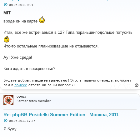
С
08.06.2011 9:01
о
о
MIT
б
щ
вроде он на карте
е
н
и
Итак, всё же встречаемся в 12? Типа пораньше-подольше потусить
е
Что-то остальные планировавшие не отзываются.
Ау! Уже среда!
Кого ждать в воскресенье?
Будьте добры,
пишите грамотно!
Это, в первую очередь, поможет
вам в
поиске
ответа на ваши вопросы!
VVVas
Former team member
Re: phpBB Posidelki Summer Edition - Москва, 2011
С
08.06.2011 17:37
о
о
Я буду.
б
щ
е