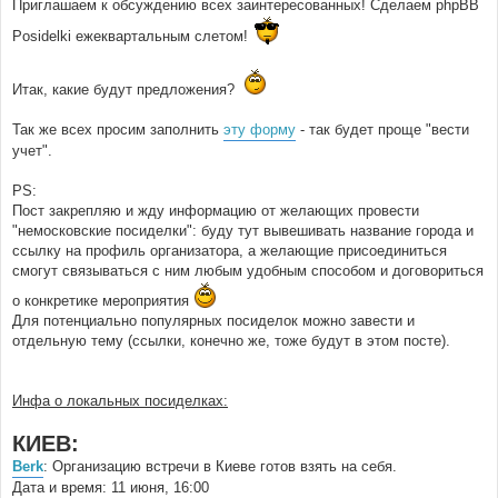
Приглашаем к обсуждению всех заинтересованных! Сделаем phpBB
Posidelki ежеквартальным слетом!
Итак, какие будут предложения?
Так же всех просим заполнить
эту форму
- так будет проще "вести
учет".
PS:
Пост закрепляю и жду информацию от желающих провести
"немосковские посиделки": буду тут вывешивать название города и
ссылку на профиль организатора, а желающие присоединиться
смогут связываться с ним любым удобным способом и договориться
о конкретике мероприятия
Для потенциально популярных посиделок можно завести и
отдельную тему (ссылки, конечно же, тоже будут в этом посте).
Инфа о локальных посиделках:
КИЕВ:
Berk
: Организацию встречи в Киеве готов взять на себя.
Дата и время: 11 июня, 16:00