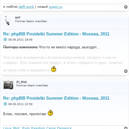
н
и
я люблю
daft punk
| новый
sugoi.ru
е
MIT
Former team member
Re: phpBB Posidelki Summer Edition - Москва, 2011
С
08.06.2011 18:06
о
о
Полтора землекопа
Что-то не много народа, выходит...
б
щ
е
Что-то мне вспомнилась встреча выпускников, которую я как-то
н
собирал. Всё сказали что придут, в итоге собрался я один, отметил
и
е
встречу себя и разошёлся
Di_Mok
Former team member
Re: phpBB Posidelki Summer Edition - Москва, 2011
С
08.06.2011 22:59
о
о
Блин, похоже, пролетаю
б
щ
е
н
и
Linux Mint: From Freedom Came Elegance