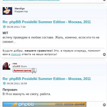
е
Wendigo
Корректор
Re: phpBB Posidelki Summer Edition - Москва, 2011
С
09.06.2011 7:34
о
о
MIT
б
встечу проведем в любом составе. Жаль, конечно, если кто-то не
щ
е
сможет...
н
и
е
Будьте добры,
пишите грамотно!
Это, в первую очередь, поможет
вам в
поиске
ответа на ваши вопросы!
rxu
phpBB Guru
Re: phpBB Posidelki Summer Edition - Москва, 2011
С
09.06.2011 16:59
о
о
Петрович
б
В Н-ск махнуть не смогу, работа.
щ
е
н
и
е