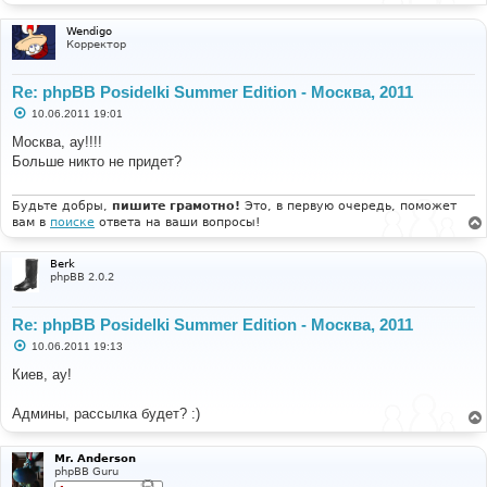
Wendigo
Корректор
Re: phpBB Posidelki Summer Edition - Москва, 2011
С
10.06.2011 19:01
о
о
Москва, ау!!!!
б
Больше никто не придет?
щ
е
н
и
Будьте добры,
пишите грамотно!
Это, в первую очередь, поможет
е
вам в
поиске
ответа на ваши вопросы!
Berk
phpBB 2.0.2
Re: phpBB Posidelki Summer Edition - Москва, 2011
С
10.06.2011 19:13
о
о
Киев, ау!
б
щ
е
Админы, рассылка будет? :)
н
и
е
Mr. Anderson
phpBB Guru