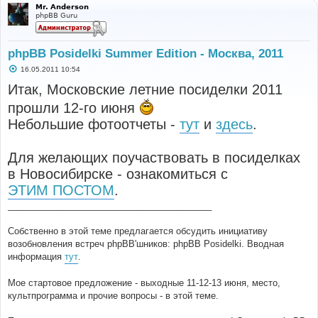
Mr. Anderson
phpBB Guru
phpBB Posidelki Summer Edition - Москва, 2011
С
16.05.2011 10:54
о
о
Итак, Московские летние посиделки 2011
б
щ
прошли 12-го июня
е
н
Небольшие фотоотчеты -
тут
и
здесь
.
и
е
Для желающих поучаствовать в посиделках
в Новосибирске - ознакомиться с
ЭТИМ ПОСТОМ
.
_________________________________________
Собственно в этой теме предлагается обсудить инициативу
возобновления встреч phpBB'шников: phpBB Posidelki. Вводная
информация
тут
.
Мое стартовое предложение - выходные 11-12-13 июня, место,
культпрограмма и прочие вопросы - в этой теме.