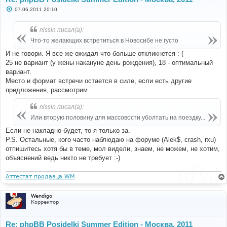
С
07.06.2011 20:10
о
о
б
nissin писал(а):
щ
е
Что-то желающих встретиться в Новосибе не густо
н
и
И не говори. Я все же ожидал что больше откликнется :-(
е
25 не вариант (у жены накануне день рождения), 18 - оптимальный
вариант.
Место и формат встречи остается в силе, если есть другие
предложения, рассмотрим.
nissin писал(а):
Или вторую половину для массовости уболтать на поездку...
Если не накладно будет, то я только за.
P.S. Остальные, кого часто наблюдаю на форуме (Alek$, crash, rxu)
отпишитесь хотя бы в теме, мол видели, знаем, не можем, не хотим,
объяснений ведь никто не требует :-)
Аттестат продавца WM
Wendigo
Корректор
Re: phpBB Posidelki Summer Edition - Москва, 2011