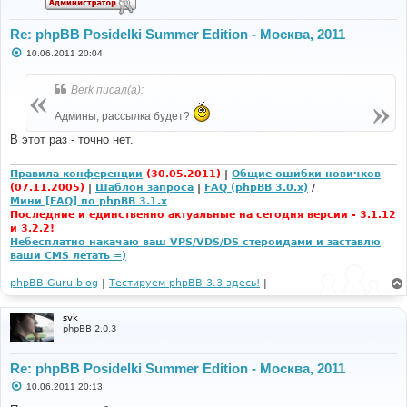
Re: phpBB Posidelki Summer Edition - Москва, 2011
С
10.06.2011 20:04
о
о
б
Berk писал(а):
щ
е
Админы, рассылка будет?
н
и
В этот раз - точно нет.
е
Правила конференции
(30.05.2011)
|
Общие ошибки новичков
(07.11.2005)
|
Шаблон запроса
|
FAQ (phpBB 3.0.x)
/
Мини [FAQ] по phpBB 3.1.x
Последние и единственно актуальные на сегодня версии - 3.1.12
и 3.2.2!
Небесплатно накачаю ваш VPS/VDS/DS стероидами и заставлю
ваши CMS летать =)
phpBB Guru blog
|
Тестируем phpBB 3.3 здесь!
|
svk
phpBB 2.0.3
Re: phpBB Posidelki Summer Edition - Москва, 2011
С
10.06.2011 20:13
о
о