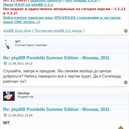
(07.11.2005)
|
Шаблон запроса
|
FAQ (phpBB 3.0.x)
/
Мини [FAQ] по phpBB 3.1.x
Последние и единственно актуальные на сегодня версии - 3.1.12
и 3.2.2!
Небесплатно накачаю ваш VPS/VDS/DS стероидами и заставлю
ваши CMS летать =)
phpBB Guru blog
|
Тестируем phpBB 3.3 здесь!
|
MIT
Former team member
Re: phpBB Posidelki Summer Edition - Москва, 2011
С
11.06.2011 18:12
о
о
Слушайте, завтра ж праздник. Мы сможем вообще до центра
б
добраться? Небось перекрыто всё к чертям будет. Да и Ситипицца
щ
е
работает ли?
н
и
е
Wendigo
Корректор
Re: phpBB Posidelki Summer Edition - Москва, 2011
С
11.06.2011 21:09
о
о
MIT
б
щ