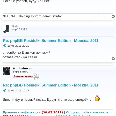
Пока не уверен, буду или нет...
б
щ
е
н
и
NETBYNET Holding system administrator
е
Berk
phpBB 2.0.2
Re: phpBB Posidelki Summer Edition - Москва, 2011
С
10.06.2011 20:20
о
о
спасибо, за Ваш комментарий
б
оставайтесь на связи
щ
е
н
и
Mr. Anderson
е
phpBB Guru
Re: phpBB Posidelki Summer Edition - Москва, 2011
С
11.06.2011 10:27
о
о
Внес инфу в первый пост... Вдруг кто-то еще сподобится
б
щ
е
н
и
Правила конференции
(30.05.2011)
|
Общие ошибки новичков
е