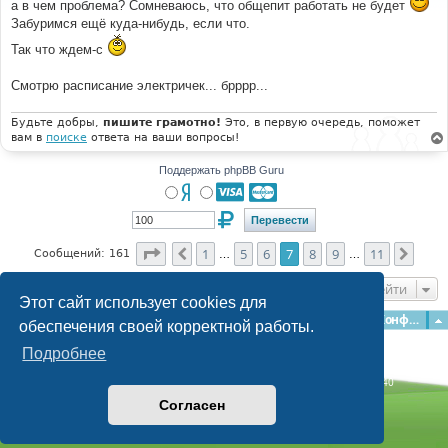
а в чем проблема? Сомневаюсь, что общепит работать не будет
е
Забуримся ещё куда-нибудь, если что.
н
и
е
Так что ждем-с
Смотрю расписание электричек... брррр...
Будьте добры,
пишите грамотно!
Это, в первую очередь, поможет
вам в
поиске
ответа на ваши вопросы!
Поддержать phpBB Guru
Страница
7
из
11
1
5
6
7
8
9
11
Пред.
След
Сообщений: 161
…
…
Перейти
Этот сайт использует cookies для
Главная
Форумы
Наша команда
О команде
Конфиденциальность
обеспечения своей корректной работы.
Подробнее
Time: 0.196s
| Peak Memory Usage: 3.15 МБ | GZIP: Off |
Queries: 40
© phpBB Guru, 2004—2026
Согласен
Powered by
phpBB
Style by
Artodia