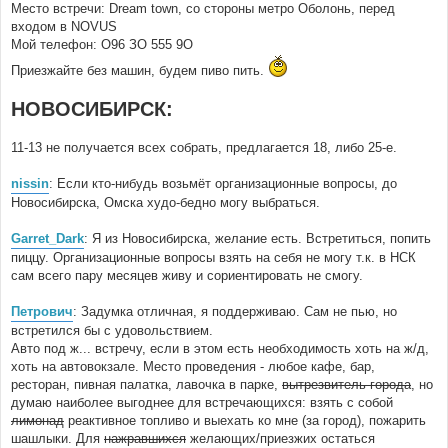
Место встречи: Dream town, со стороны метро Оболонь, перед
входом в NOVUS
Мой телефон: О96 ЗО 555 9О
Приезжайте без машин, будем пиво пить.
НОВОСИБИРСК:
11-13 не получается всех собрать, предлагается 18, либо 25-е.
nissin
: Если кто-нибудь возьмёт организационные вопросы, до
Новосибирска, Омска худо-бедно могу выбраться.
Garret_Dark
: Я из Новосибирска, желание есть. Встретиться, попить
пиццу. Организационные вопросы взять на себя не могу т.к. в НСК
сам всего пару месяцев живу и сориентировать не смогу.
Петрович
: Задумка отличная, я поддерживаю. Сам не пью, но
встретился бы с удовольствием.
Авто под ж... встречу, если в этом есть необходимость хоть на ж/д,
хоть на автовокзале. Место проведения - любое кафе, бар,
ресторан, пивная палатка, лавочка в парке,
вытрезвитель города
, но
думаю наиболее выгоднее для встречающихся: взять с собой
лимонад
реактивное топливо и выехать ко мне (за город), пожарить
шашлыки. Для
нажравшихся
желающих/приезжих остаться