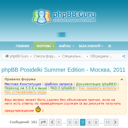
ГЛАВНАЯ
ФОРУМЫ
ФАЙЛЫ
БАЗА ЗНАНИЙ
phpBB Guru
Список форумов
Специальные форумы
Обсуждаем сайт и конференцию
phpBB Posidelki Summer Edition - Москва, 2011
Правила форума
Местная Конституция
|
Шаблон запроса
|
Документация (phpBB3)
|
Переход на 3.0.6 и выше
|
FAQ-3 (phpbb3)
|
Как задавать вопросы
|
Как устанавливать моды
Ваш вопрос может быть удален без объяснения причин, если на
него есть ответы по приведённым ссылкам (а вы рискуете получить
предупреждение
).
Страница
7
из
11
1
5
6
7
8
9
11
Пред.
След
Сообщений: 161
…
…