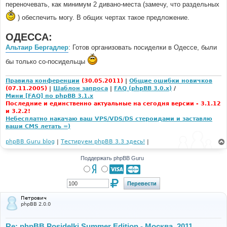
переночевать, как минимум 2 дивано-места (замечу, что раздельных
) обеспечить могу. В общих чертах такое предложение.
ОДЕССА:
Альтаир Бергадлер
: Готов организовать посиделки в Одессе, были
бы только со-посидельцы
Правила конференции
(30.05.2011)
|
Общие ошибки новичков
(07.11.2005)
|
Шаблон запроса
|
FAQ (phpBB 3.0.x)
/
Мини [FAQ] по phpBB 3.1.x
Последние и единственно актуальные на сегодня версии - 3.1.12
и 3.2.2!
Небесплатно накачаю ваш VPS/VDS/DS стероидами и заставлю
ваши CMS летать =)
phpBB Guru blog
|
Тестируем phpBB 3.3 здесь!
|
Поддержать phpBB Guru
Петрович
phpBB 2.0.0
Re: phpBB Posidelki Summer Edition - Москва, 2011