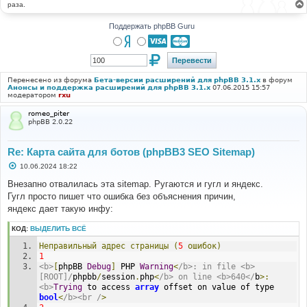
раза.
Поддержать phpBB Guru
Перенесено из форума
Бета-версии расширений для phpBB 3.1.x
в форум
Анонсы и поддержка расширений для phpBB 3.1.x
07.06.2015 15:57
модератором
rxu
romeo_piter
phpBB 2.0.22
Re: Карта сайта для ботов (phpBB3 SEO Sitemap)
С
10.06.2024 18:22
о
о
Внезапно отвалилась эта sitemap. Ругаются и гугл и яндекс.
б
Гугл просто пишет что ошибка без объяснения причин,
щ
е
яндекс дает такую инфу:
н
и
КОД:
ВЫДЕЛИТЬ ВСЁ
е
Неправильный
адрес
страницы
(
5
ошибок)
1
<b>
[
phpBB 
Debug
]
 PHP 
Warning
<
/b>: in file <b>
[ROOT]/
phpbb
/
session
.
php
<
/b> on line <b>640</
b
>:
<b>
Trying
 to access 
array
 offset on value of type 
bool
<
/b><br /
>