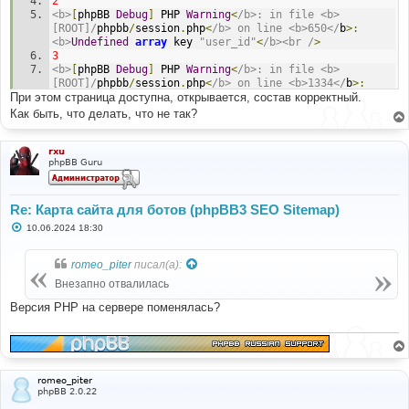
2
<b>
[
phpBB 
Debug
]
 PHP 
Warning
<
/b>: in file <b>
[ROOT]/
phpbb
/
session
.
php
<
/b> on line <b>650</
b
>:
<b>
Undefined
array
 key 
"user_id"
<
/b><br /
>
3
<b>
[
phpBB 
Debug
]
 PHP 
Warning
<
/b>: in file <b>
[ROOT]/
phpbb
/
session
.
php
<
/b> on line <b>1334</
b
>:
При этом страница доступна, открывается, состав корректный.
<b>
Undefined
array
 key 
"user_type"
<
/b><br /
>
4
Как быть, что делать, что не так?
<b>
[
phpBB 
Debug
]
 PHP 
Warning
<
/b>: in file <b>
[ROOT]/
phpbb
/
auth
/
auth
.
php
<
/b> on line <b>65</
b
>:
<b>
Undefined
array
 key 
"user_permissions"
<
/b><br /
>
rxu
phpBB Guru
5
<b>
[
phpBB 
Debug
]
 PHP 
Warning
<
/b>: in file <b>
[ROOT]/
phpbb
/
auth
/
auth
.
php
<
/b> on line <b>424</
b
>:
<b>
Undefined
array
 key 
"user_type"
<
/b><br /
>
Re: Карта сайта для ботов (phpBB3 SEO Sitemap)
Неправильный
формат
текста
С
10.06.2024 18:30
о
о
б
romeo_piter
писал(а):
щ
е
Внезапно отвалилась
н
и
Версия PHP на сервере поменялась?
е
romeo_piter
phpBB 2.0.22