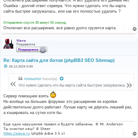
Отключить расширение получается. А вот удалить его данные нет.
и
е
Ошибка - долгий ответ сервера. Что нужно сделать что бы карта
сайта быстрее загружалась, или как его полностью удалить ?
Отправлено спустя 30 минут 55 секунд:
Отключил все расширения, всё равно долго грузится карта.
Siava
Поддержка
Re: Карта сайта для ботов (phpBB3 SEO Sitemap)
С
26.12.2024 0:00
о
о
б
romaamor
писал(а):
щ
е
Что нужно сделать что бы карта сайта быстрее загружалась
н
и
е
Сервер помощнее взять
Но вообще на больших форумах это расширение из коробки
действительно долго работает. Лучше карту не дёргать лишний раз,
а кэшировать на сутки хотя бы.
Еще одно нарушение правил и будете забанены. © Mr. Anderson
Ты очистил кеш? © Sheer
https://siava.ru
(phpbb
2.0.x
3.5.x)