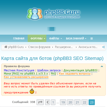
ГЛАВНАЯ
ФОРУМЫ
ФАЙЛЫ
БАЗА ЗНАНИЙ
phpBB Guru
Список форумов
Расширения phpBB
Анонсы и поддержка расширений для phpBB
Карта сайта для ботов (phpBB3 SEO Sitemap)
Правила форума
Местная Конституция
|
Шаблон запроса
|
Документация (phpBB3)
|
Мини [FAQ] по phpBB3.1.x/3.3.x
|
FAQ
|
Как задавать вопросы
|
Как устанавливать расширения
Ваш вопрос может быть удален без объяснения причин, если на
него есть ответы по приведённым ссылкам (а вы рискуете получить
предупреждение
).
Страница
23
из
23
1
19
20
21
22
23
Пред.
Сообщений: 338
…