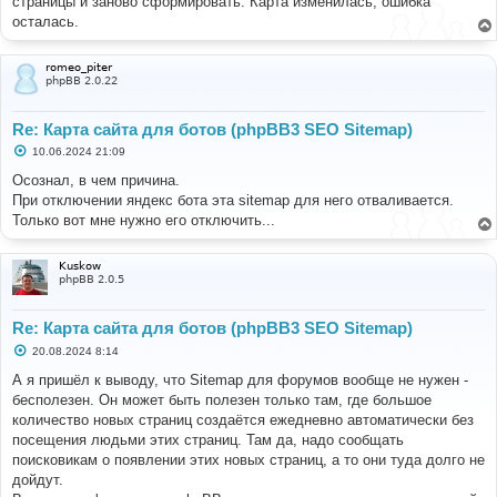
страницы и заново сформировать. Карта изменилась, ошибка
осталась.
romeo_piter
phpBB 2.0.22
Re: Карта сайта для ботов (phpBB3 SEO Sitemap)
С
10.06.2024 21:09
о
о
Осознал, в чем причина.
б
При отключении яндекс бота эта sitemap для него отваливается.
щ
е
Только вот мне нужно его отключить...
н
и
е
Kuskow
phpBB 2.0.5
Re: Карта сайта для ботов (phpBB3 SEO Sitemap)
С
20.08.2024 8:14
о
о
А я пришёл к выводу, что Sitemap для форумов вообще не нужен -
б
бесполезен. Он может быть полезен только там, где большое
щ
е
количество новых страниц создаётся ежедневно автоматически без
н
посещения людьми этих страниц. Там да, надо сообщать
и
е
поисковикам о появлении этих новых страниц, а то они туда долго не
дойдут.