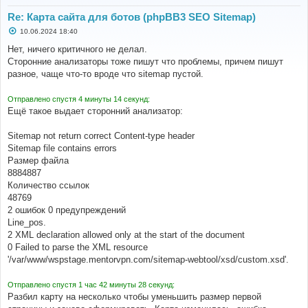
Re: Карта сайта для ботов (phpBB3 SEO Sitemap)
С
10.06.2024 18:40
о
о
Нет, ничего критичного не делал.
б
Сторонние анализаторы тоже пишут что проблемы, причем пишут
щ
е
разное, чаще что-то вроде что sitemap пустой.
н
и
е
Отправлено спустя 4 минуты 14 секунд:
Ещё такое выдает сторонний анализатор:
Sitemap not return correct Content-type header
Sitemap file contains errors
Размер файла
8884887
Количество ссылок
48769
2 ошибок 0 предупреждений
Line_pos.
2 XML declaration allowed only at the start of the document
0 Failed to parse the XML resource
'/var/www/wspstage.mentorvpn.com/sitemap-webtool/xsd/custom.xsd'.
Отправлено спустя 1 час 42 минуты 28 секунд:
Разбил карту на несколько чтобы уменьшить размер первой