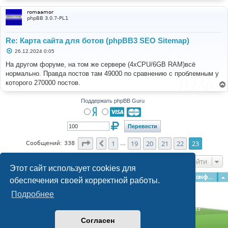
romaamor
phpBB 3.0.7-PL1
Re: Карта сайта для ботов (phpBB3 SEO Sitemap)
С
26.12.2024 0:05
о
о
На другом форуме, на том же сервере (4xCPU/6GB RAM)всё
б
нормально. Правда постов там 49000 по сравнению с проблемным у
щ
е
которого 270000 постов.
н
и
е
Поддержать phpBB Guru
Страница
23
из
23
1
19
20
21
22
23
Пред.
Сообщений: 338
…
Перейти
Этот сайт использует cookies для
Главная
Форумы
Наша команда
О команде
Конфиденциальность
обеспечения своей корректной работы.
Подробнее
Time: 0.168s
| Peak Memory Usage: 3.01 МБ | GZIP: Off |
Queries: 39
© phpBB Guru, 2004—2026
Согласен
Powered by
phpBB