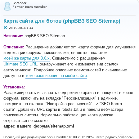
Shredder
Former team member
Карта сайта для ботов (phpBB3 SEO Sitemap)
С
28.10.2014 1:44
о
о
Название:
phpBB3 SEO Sitemap
б
щ
е
Описание:
Расширение добавляет xml-карту форума для улучшения
н
индексации форума поисковиками, является аналогом
и
е
моей же карты для 3.0.x
. Совместимо с расширением
Ultimate SEO URL
, обнаруживает его и изменяет вид ссылок
автоматически. Подробное описание возможностей и скачивание
доступно в
теме расширения на моём сайте
.
Установка:
Разархивировать и закачать содержимое архива в папку ext в корне
форума, включить на вкладке "Персонализация" в админке,
настроить на вкладке "Настройка расширений" --> "SEO Карта
сайта". Добавить URL карты в robots.txt и в панели вебмастера
поисковых систем. Нормально работающая карта должна
открываться по ссылке:
адрес_вашего_форума/sitemap.xml
Последний раз редактировалось
Shredder
13.03.2015 20:52, всего редактировалось 2