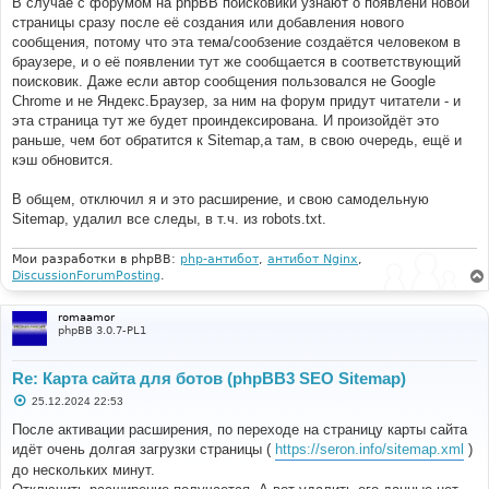
В случае с форумом на phpBB поисковики узнают о появлени новой
страницы сразу после её создания или добавления нового
сообщения, потому что эта тема/сообзение создаётся человеком в
браузере, и о её появлении тут же сообщается в соответствующий
поисковик. Даже если автор сообщения пользовался не Google
Chrome и не Яндекс.Браузер, за ним на форум придут читатели - и
эта страница тут же будет проиндексирована. И произойдёт это
раньше, чем бот обратится к Sitemap,а там, в свою очередь, ещё и
кэш обновится.
В общем, отключил я и это расширение, и свою самодельную
Sitemap, удалил все следы, в т.ч. из robots.txt.
Мои разработки в phpBB:
php-антибот
,
антибот Nginx
,
DiscussionForumPosting
.
romaamor
phpBB 3.0.7-PL1
Re: Карта сайта для ботов (phpBB3 SEO Sitemap)
С
25.12.2024 22:53
о
о
После активации расширения, по переходе на страницу карты сайта
б
идёт очень долгая загрузки страницы (
https://seron.info/sitemap.xml
)
щ
е
до нескольких минут.
н