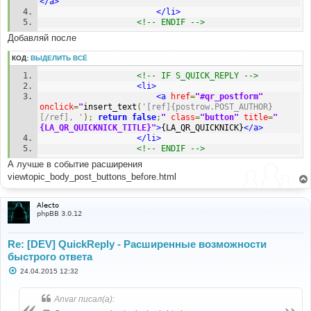
</a>
</li>
<!-- ENDIF -->
Добавляй после
КОД:
ВЫДЕЛИТЬ ВСЁ
<!-- IF S_QUICK_REPLY -->
<li>
<a
href
=
"#qr_postform"
onclick
=
"
insert_text
(
'[ref]{postrow.POST_AUTHOR}
[/ref], '
);
return
false
;
"
class
=
"button"
title
=
"
{LA_QR_QUICKNICK_TITLE}"
>
{LA_QR_QUICKNICK}
</a>
</li>
<!-- ENDIF -->
А лучше в событие расширения
viewtopic_body_post_buttons_before.html
Alecto
phpBB 3.0.12
Re: [DEV] QuickReply - Расширенные возможности
быстрого ответа
С
24.04.2015 12:32
о
о
б
Anvar писал(а):
щ