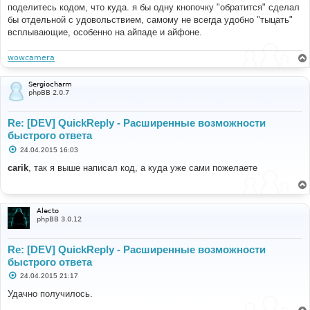
б
поделитесь кодом, что куда. я бы одну кнопочку "обратится" сделал
щ
е
бы отдельной с удовольствием, самому не всегда удобно "тыцать"
н
всплывающие, особенно на айпаде и айфоне.
и
е
wowcamera
Sergiocharm
phpBB 2.0.7
Re: [DEV] QuickReply - Расширенные возможности
быстрого ответа
С
24.04.2015 16:03
о
о
carik
, так я выше написал код, а куда уже сами пожелаете
б
щ
е
н
и
Alecto
е
phpBB 3.0.12
Re: [DEV] QuickReply - Расширенные возможности
быстрого ответа
С
24.04.2015 21:17
о
о
Удачно получилось.
б
щ