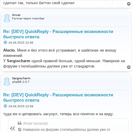
сделал так, только баттон свой сделал
Anvar
Former team member
Re: [DEV] QuickReply - Расширенные возможности
быстрого ответа
С
24.04.2015 12:46
о
о
Alecto
, Меня и без этого всё устраивает, в шаблонах не вношу
б
изменений.
щ
е
У
Sergiocharm
одной правкой больше, одной меньше. Наверное на
н
форуме стили\шаблоны далеки уже от стандартов.
и
е
Sergiocharm
phpBB 2.0.7
Re: [DEV] QuickReply - Расширенные возможности
быстрого ответа
С
24.04.2015 12:49
о
о
туда же и цитировать засунул, теперь все понятно и на виду.
б
щ
Anvar писал(а):
е
н
Наверное на форуме стили\шаблоны далеки уже от
и