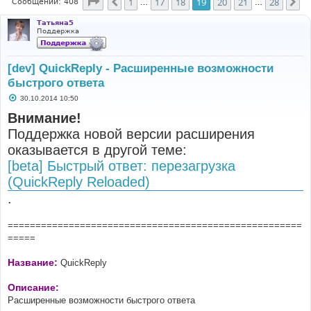
Страница
19
из
28
1
17
18
19
20
21
28
Пред.
Сл
Сообщений: 408
…
…
Татьяна5
Поддержка
[dev] QuickReply - Расширенные возможности
быстрого ответа
С
30.10.2014 10:50
о
о
Внимание!
б
Поддержка новой версии расширения
щ
е
оказывается в другой теме:
н
и
[beta] Быстрый ответ: перезагрузка
е
(QuickReply Reloaded)
.
=====================================================
=====
Название:
QuickReply
Описание:
Расширенные возможности быстрого ответа