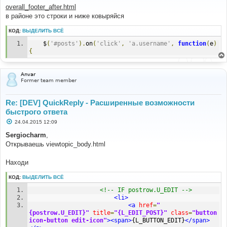
о
overall_footer_after.html
б
в районе это строки и ниже ковыряйся
щ
е
н
КОД:
ВЫДЕЛИТЬ ВСЁ
и
е
	$
(
'#posts'
).
on
(
'click'
,
'a.username'
,
function
(
e
)
{
Anvar
Former team member
Re: [DEV] QuickReply - Расширенные возможности
быстрого ответа
С
24.04.2015 12:09
о
о
Sergiocharm
,
б
Открываешь viewtopic_body.html
щ
е
н
Находи
и
е
КОД:
ВЫДЕЛИТЬ ВСЁ
<!-- IF postrow.U_EDIT -->
<li>
<a
href
=
"
{postrow.U_EDIT}"
title
=
"{L_EDIT_POST}"
class
=
"button 
icon-button edit-icon"
><span>
{L_BUTTON_EDIT}
</span>