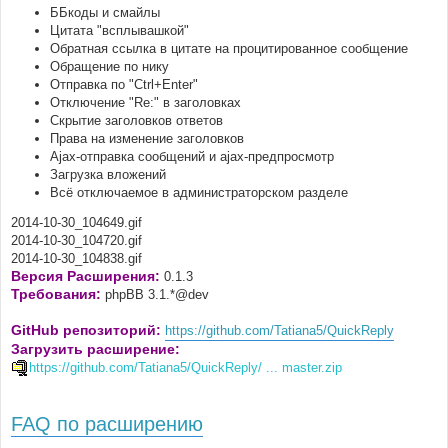
ББкоды и смайлы
Цитата "всплывашкой"
Обратная ссылка в цитате на процитированное сообщение
Обращение по нику
Отправка по "Ctrl+Enter"
Отключение "Re:" в заголовках
Скрытие заголовков ответов
Права на изменение заголовков
Ajax-отправка сообщений и ajax-предпросмотр
Загрузка вложений
Всё отключаемое в администраторском разделе
2014-10-30_104649.gif
2014-10-30_104720.gif
2014-10-30_104838.gif
Версия Расширения:
0.1.3
Требования:
phpBB 3.1.*@dev
GitHub репозиторий:
https://github.com/Tatiana5/QuickReply
Загрузить расширение:
https://github.com/Tatiana5/QuickReply/ ... master.zip
FAQ по расширению