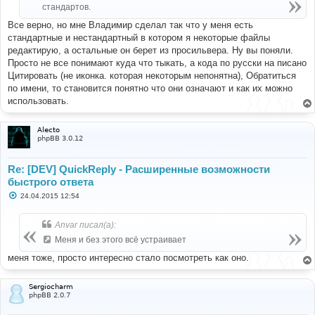
е
стандартов.
Все верно, но мне Владимир сделал так что у меня есть
стандартные и нестандартный в котором я некоторые файлы
редактирую, а остальные он берет из просильвера. Ну вы поняли.
Просто не все понимают куда что тыкать, а кода по русски на писано
Цитировать (не иконка. которая некоторым непонятна), Обратиться
по имени, то становится понятно что они означают и как их можно
использовать.
Alecto
phpBB 3.0.12
Re: [DEV] QuickReply - Расширенные возможности
быстрого ответа
С
24.04.2015 12:54
о
о
б
Anvar писал(а):
щ
е
Меня и без этого всё устраивает
н
и
меня тоже, просто интересно стало посмотреть как оно.
е
Sergiocharm
phpBB 2.0.7