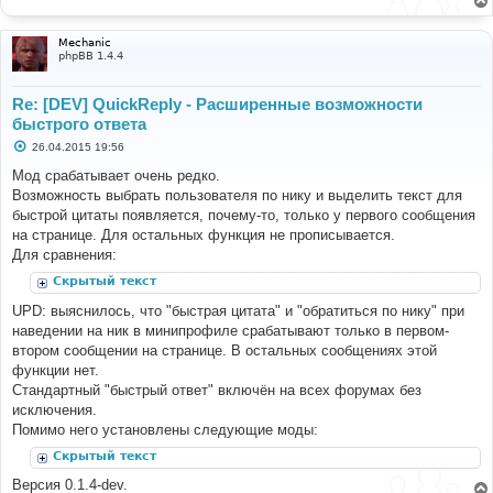
е
н
и
Mechanic
е
phpBB 1.4.4
Re: [DEV] QuickReply - Расширенные возможности
быстрого ответа
С
26.04.2015 19:56
о
о
Мод срабатывает очень редко.
б
Возможность выбрать пользователя по нику и выделить текст для
щ
е
быстрой цитаты появляется, почему-то, только у первого сообщения
н
на странице. Для остальных функция не прописывается.
и
е
Для сравнения:
Скрытый текст
UPD: выяснилось, что "быстрая цитата" и "обратиться по нику" при
наведении на ник в минипрофиле срабатывают только в первом-
втором сообщении на странице. В остальных сообщениях этой
функции нет.
Стандартный "быстрый ответ" включён на всех форумах без
исключения.
Помимо него установлены следующие моды:
Скрытый текст
Версия 0.1.4-dev.