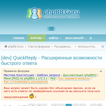
ГЛАВНАЯ
ФОРУМЫ
ФАЙЛЫ
БАЗА ЗНАНИЙ
phpBB Guru
Список форумов
Расширения phpBB
Анонсы и поддержка расширений для phpBB
[dev] QuickReply - Расширенные возможности
быстрого ответа
Правила форума
Местная Конституция
|
Шаблон запроса
|
Документация (phpBB3)
|
Мини [FAQ] по phpBB3.1.x/3.3.x
|
FAQ
|
Как задавать вопросы
|
Как устанавливать расширения
Ваш вопрос может быть удален без объяснения причин, если на
него есть ответы по приведённым ссылкам (а вы рискуете получить
предупреждение
).