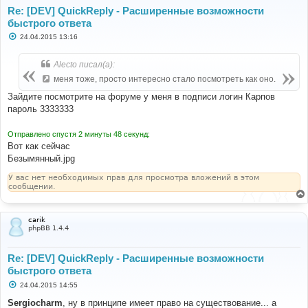
Re: [DEV] QuickReply - Расширенные возможности
быстрого ответа
С
24.04.2015 13:16
о
о
б
Alecto писал(а):
щ
е
меня тоже, просто интересно стало посмотреть как оно.
н
и
Зайдите посмотрите на форуме у меня в подписи логин Карпов
е
пароль 3333333
Отправлено спустя 2 минуты 48 секунд:
Вот как сейчас
Безымянный.jpg
У вас нет необходимых прав для просмотра вложений в этом
сообщении.
carik
phpBB 1.4.4
Re: [DEV] QuickReply - Расширенные возможности
быстрого ответа
С
24.04.2015 14:55
о
о
Sergiocharm
, ну в принципе имеет право на существование... а