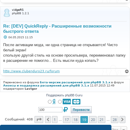
vidgeRS
phpBB 1.2.1
Re: [DEV] QuickReply - Расширенные возможности
быстрого ответа
С
04.05.2015 11:15
о
о
После активации мода, ни одна страница не открывается! Чисто
б
белый экран!
щ
е
спользую другой стиль на основе просильвера, переименовал папку
н
в расширении не помогло... Есть мысли куда копать?
и
е
http://www.clubenduro23.ru/forum
Перенесено из форума
Бета-версии расширений для phpBB 3.1.x
в форум
Анонсы и поддержка расширений для phpBB 3.1.x
11.07.2015 12:49
модератором
LavIgor
Поддержать phpBB Guru
Страница
19
из
28
1
17
18
19
20
21
28
Пред.
Сл
Сообщений: 408
…
…
Перейти