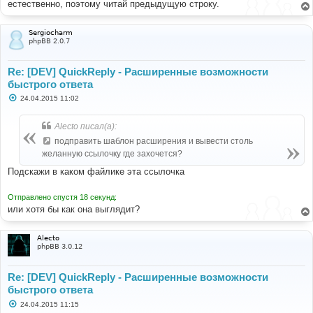
естественно, поэтому читай предыдущую строку.
Sergiocharm
phpBB 2.0.7
Re: [DEV] QuickReply - Расширенные возможности
быстрого ответа
С
24.04.2015 11:02
о
о
б
Alecto писал(а):
щ
е
подправить шаблон расширения и вывести столь
н
желанную ссылочку где захочется?
и
е
Подскажи в каком файлике эта ссылочка
Отправлено спустя 18 секунд:
или хотя бы как она выглядит?
Alecto
phpBB 3.0.12
Re: [DEV] QuickReply - Расширенные возможности
быстрого ответа
С
24.04.2015 11:15
о