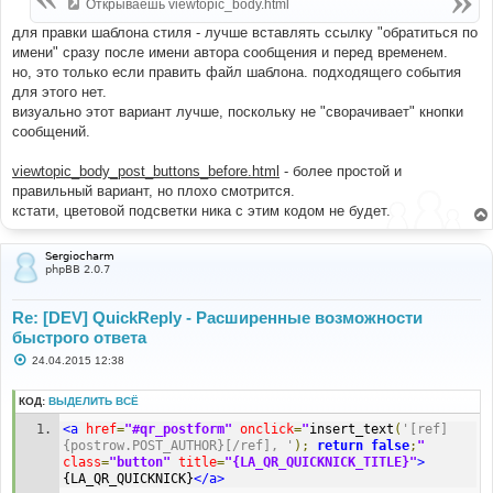
е
Открываешь viewtopic_body.html
н
и
для правки шаблона стиля - лучше вставлять ссылку "обратиться по
е
имени" сразу после имени автора сообщения и перед временем.
но, это только если править файл шаблона. подходящего события
для этого нет.
визуально этот вариант лучше, поскольку не "сворачивает" кнопки
сообщений.
viewtopic_body_post_buttons_before.html
- более простой и
правильный вариант, но плохо смотрится.
кстати, цветовой подсветки ника с этим кодом не будет.
Sergiocharm
phpBB 2.0.7
Re: [DEV] QuickReply - Расширенные возможности
быстрого ответа
С
24.04.2015 12:38
о
о
б
КОД:
ВЫДЕЛИТЬ ВСЁ
щ
е
<a
href
=
"#qr_postform"
onclick
=
"
insert_text
(
'[ref]
н
{postrow.POST_AUTHOR}[/ref], '
);
return
false
;
"
и
class
=
"button"
title
=
"{LA_QR_QUICKNICK_TITLE}"
>
е
{LA_QR_QUICKNICK}
</a>