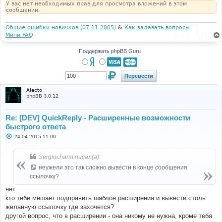
У вас нет необходимых прав для просмотра вложений в этом
сообщении.
Общие ошибки новичков (07.11.2005)
&
Как задавать вопросы
Мини FAQ
Поддержать phpBB Guru
Alecto
phpBB 3.0.12
Re: [DEV] QuickReply - Расширенные возможности
быстрого ответа
С
24.04.2015 11:00
о
о
б
Sergiocharm писал(а):
щ
е
неужели это так сложно вывести в конце сообщения
н
ссылочку?
и
е
нет.
кто тебе мешает подправить шаблон расширения и вывести столь
желанную ссылочку где захочется?
другой вопрос, что в расширении - она никому не нужна, кроме тебя