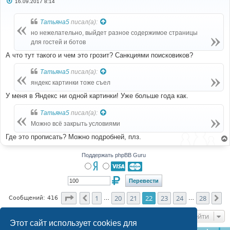
С
16.09.2017 8:14
о
о
б
Татьяна5
писал(а):
щ
е
но нежелательно, выйдет разное содержимое страницы
н
для гостей и ботов
и
е
А что тут такого и чем это грозит? Санкциями поисковиков?
Татьяна5
писал(а):
яндекс картинки тоже съел
У меня в Яндекс ни одной картинки! Уже больше года как.
Татьяна5
писал(а):
Можно всё закрыть условиями
Где это прописать? Можно подробней, плз.
Поддержать phpBB Guru
Страница
22
из
28
1
20
21
22
23
24
28
Пред.
Сл
Сообщений: 416
…
…
Перейти
Этот сайт использует cookies для