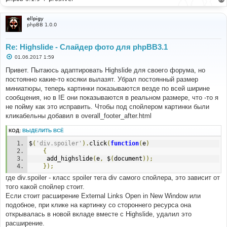
ellpigy
phpBB 1.0.0
Re: Highslide - Слайдер фото для phpBB3.1
С
01.06.2017 1:59
о
о
Привет. Пытаюсь адаптировать Highslide для своего форума, но
б
постоянно какие-то косяки вылазят. Убрал постоянный размер
щ
е
миниатюры, теперь картинки показываются везде по всей ширине
н
сообщения, но в IE они показываются в реальном размере, что -то я
и
е
не пойму как это исправить. Чтобы под спойлером картинки были
кликабельны добавил в overall_footer_after.html
КОД:
ВЫДЕЛИТЬ ВСЁ
$
(
'div.spoiler'
).
click
(
function
(
e
)
{
     add_highslide
(
e
,
 $
(
document
));
});
где div.spoiler - класс spoiler тега div самого спойлера, это зависит от
того какой спойлер стоит.
Если стоит расширение External Links Open in New Window или
подобное, при клике на картинку со стороннего ресурса она
открывалась в новой вкладе вместе с Highslide, удалил это
расширение.