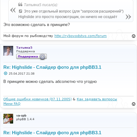
б
Татьяна5 писал(а):
щ
е
Это уже отдельный вопрос (для "запросов расширений")
н
Highslide это просто просмотрщик, он ничего не создаёт
и
е
Это возможно сделать в принципе?
Мой форум по рыбоводству
http://rybovodstvo.com/forum
Татьяна5
Поддержка
Re: Highslide - Слайдер фото для phpBB3.1
С
25.04.2017 21:38
о
о
В принципе можно сделать абсолютно что угодно
б
щ
е
н
и
Общие ошибки новичков (07.11.2005)
&
Как задавать вопросы
е
Мини FAQ
va-spb
phpBB 1.4.4
Re: Highslide - Слайдер фото для phpBB3.1