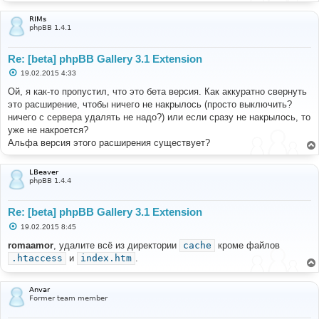
RIMs
phpBB 1.4.1
Re: [beta] phpBB Gallery 3.1 Extension
С
19.02.2015 4:33
о
о
Ой, я как-то пропустил, что это бета версия. Как аккуратно свернуть
б
это расширение, чтобы ничего не накрылось (просто выключить?
щ
е
ничего с сервера удалять не надо?) или если сразу не накрылось, то
н
уже не накроется?
и
е
Альфа версия этого расширения существует?
LBeaver
phpBB 1.4.4
Re: [beta] phpBB Gallery 3.1 Extension
С
19.02.2015 8:45
о
о
romaamor
, удалите всё из директории
cache
кроме файлов
б
.htaccess
и
index.htm
.
щ
е
н
и
Anvar
е
Former team member