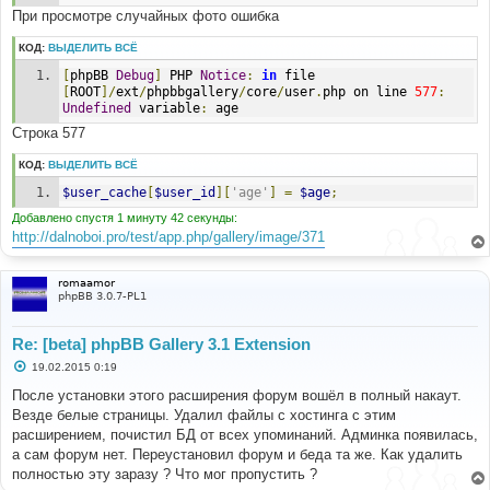
При просмотре случайных фото ошибка
КОД:
ВЫДЕЛИТЬ ВСЁ
[
phpBB 
Debug
]
 PHP 
Notice
:
in
 file 
[
ROOT
]/
ext
/
phpbbgallery
/
core
/
user
.
php on line 
577
:
Undefined
 variable
:
 age
Строка 577
КОД:
ВЫДЕЛИТЬ ВСЁ
$user_cache
[
$user_id
][
'age'
]
=
$age
;
Добавлено спустя 1 минуту 42 секунды:
http://dalnoboi.pro/test/app.php/gallery/image/371
romaamor
phpBB 3.0.7-PL1
Re: [beta] phpBB Gallery 3.1 Extension
С
19.02.2015 0:19
о
о
После установки этого расширения форум вошёл в полный накаут.
б
Везде белые страницы. Удалил файлы с хостинга с этим
щ
е
расширением, почистил БД от всех упоминаний. Админка появилась,
н
а сам форум нет. Переустановил форум и беда та же. Как удалить
и
е
полностью эту заразу ? Что мог пропустить ?