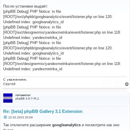
о
о
После установки выдаёт:
б
[phpBB Debug] PHP Notice: in file
щ
е
[ROOT]/ext/phpbb/googleanalytics/event/listener.php on line 120:
н
Undefined index: googleanalytics_id
и
е
[phpBB Debug] PHP Notice: in file
[ROOT]/ext/designermix/yandexmetrika/event/listener.php on line 118:
Undefined index: yandexmetrika_id
[phpBB Debug] PHP Notice: in file
[ROOT]/ext/phpbb/googleanalytics/event/listener.php on line 120:
Undefined index: googleanalytics_id
[phpBB Debug] PHP Notice: in file
[ROOT]/ext/designermix/yandexmetrika/event/listener.php on line 118:
Undefined index: yandexmetrika_id
С уважением,
Сергей
romaamor
phpBB 3.0.7-PL1
Re: [beta] phpBB Gallery 3.1 Extension
С
22.02.2015 20:09
о
о
Так отключите расширение
googleanalytics
и посмотрите как оно
б