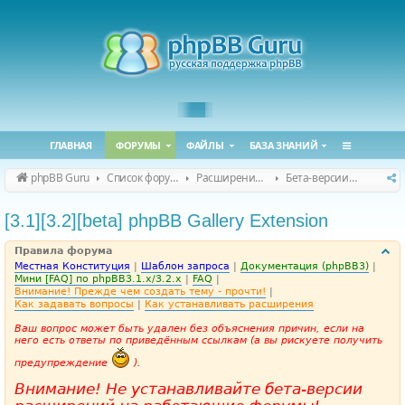
ГЛАВНАЯ
ФОРУМЫ
ФАЙЛЫ
БАЗА ЗНАНИЙ
phpBB Guru
Список форумов
Расширения phpBB
Бета-версии расширений для phpBB
[3.1][3.2][beta] phpBB Gallery Extension
Правила форума
Местная Конституция
|
Шаблон запроса
|
Документация (phpBB3)
|
Мини [FAQ] по phpBB3.1.x/3.2.x
|
FAQ
|
Внимание! Прежде чем создать тему - прочти!
|
Как задавать вопросы
|
Как устанавливать расширения
Ваш вопрос может быть удален без объяснения причин, если на
него есть ответы по приведённым ссылкам (а вы рискуете получить
предупреждение
).
Внимание! Не устанавливайте бета-версии