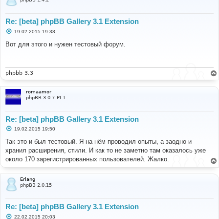
Re: [beta] phpBB Gallery 3.1 Extension
С
19.02.2015 19:38
о
о
Вот для этого и нужен тестовый форум.
б
щ
е
н
и
phpbb 3.3
е
romaamor
phpBB 3.0.7-PL1
Re: [beta] phpBB Gallery 3.1 Extension
С
19.02.2015 19:50
о
о
Так это и был тестовый. Я на нём проводил опыты, а заодно и
б
хранил расширения, стили. И как то не заметно там оказалось уже
щ
е
около 170 зарегистрированных пользователей. Жалко.
н
и
е
Erlang
phpBB 2.0.15
Re: [beta] phpBB Gallery 3.1 Extension
С
22.02.2015 20:03