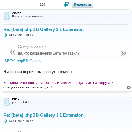
Anvar
Former team member
Re: [beta] phpBB Gallery 3.1 Extension
С
18.02.2015 18:19
о
о
б
xisp писал(а):
щ
е
Да, кто расширению Бета поставил?
н
и
[BETA] phpBB Gallery
е
Нынешняя версия галереи уже радует.
Не пишите вопросы лично, если можете задать их на форуме!
Спецзаказы не интересуют!
RIMs
phpBB 1.4.1
Re: [beta] phpBB Gallery 3.1 Extension
С
18.02.2015 18:35
о
о
б