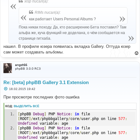
xisp писал(а):
щ
е
н
RIMs писал(а):
и
е
как работает Users Personal Albums ?
Пока никак походу. Да, кто расширению Бета поставил? Там
альфа же, куча функций не доделана, о чём сообщается на
странице гитхаба.
нашел. В профиле юзера появилась вкладка Gallery. Оттуда юзер
сам может создавать альбомы.
angst66
phpBB 3.0.0 RC3
Re: [beta] phpBB Gallery 3.1 Extension
С
18.02.2015 19:42
о
о
При просмотре последних фото ошибка
б
щ
КОД:
ВЫДЕЛИТЬ ВСЁ
е
н
[
phpBB 
Debug
]
 PHP 
Notice
:
in
 file 
и
е
[
ROOT
]/
ext
/
phpbbgallery
/
core
/
user
.
php on line 
577
:
Undefined
 variable
:
 age
[
phpBB 
Debug
]
 PHP 
Notice
:
in
 file 
[
ROOT
]/
ext
/
phpbbgallery
/
core
/
user
.
php on line 
577
:
Undefined
 variable
:
 age