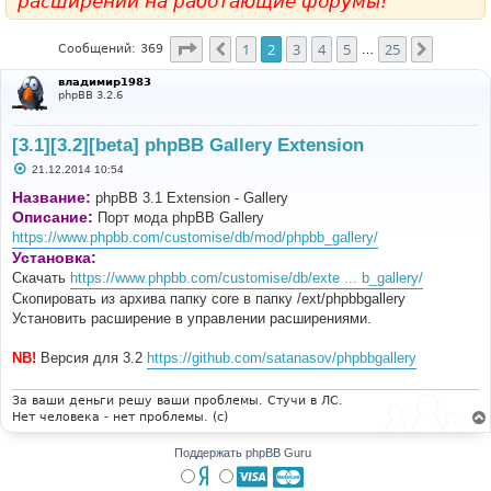
расширений на работающие форумы!
Страница
2
из
25
1
2
3
4
5
25
Пред.
След.
Сообщений: 369
…
владимир1983
phpBB 3.2.6
[3.1][3.2][beta] phpBB Gallery Extension
С
21.12.2014 10:54
о
о
Название:
phpBB 3.1 Extension - Gallery
б
Описание:
Порт мода phpBB Gallery
щ
е
https://www.phpbb.com/customise/db/mod/phpbb_gallery/
н
Установка:
и
е
Скачать
https://www.phpbb.com/customise/db/exte ... b_gallery/
Скопировать из архива папку core в папку /ext/phpbbgallery
Установить расширение в управлении расширениями.
NB!
Версия для 3.2
https://github.com/satanasov/phpbbgallery
За ваши деньги решу ваши проблемы. Стучи в ЛС.
Нет человека - нет проблемы. (c)
Поддержать phpBB Guru