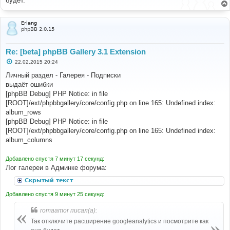
будет.
щ
е
н
и
Erlang
е
phpBB 2.0.15
Re: [beta] phpBB Gallery 3.1 Extension
С
22.02.2015 20:24
о
о
Личный раздел - Галерея - Подписки
б
выдаёт ошибки
щ
е
[phpBB Debug] PHP Notice: in file
н
[ROOT]/ext/phpbbgallery/core/config.php on line 165: Undefined index:
и
е
album_rows
[phpBB Debug] PHP Notice: in file
[ROOT]/ext/phpbbgallery/core/config.php on line 165: Undefined index:
album_columns
Добавлено спустя 7 минут 17 секунд:
Лог галереи в Админке форума:
Скрытый текст
Добавлено спустя 9 минут 25 секунд:
romaamor писал(а):
Так отключите расширение googleanalytics и посмотрите как