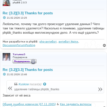
phpBB 2.0.5
Re: [3.2][3.3] Thanks for posts
С
21.02.2026 13:25
о
о
Любопытно, почему так долго происходит удаление данных? Чего
б
там так тяжело удаляется? Насколько я понимаю, удаление таблицы
щ
е
phpbb_thanks вообще миллисекундное дело. А что ещё удалять?
н
и
е
Мои разработки в phpBB:
php-антибот
,
антибот Nginx
,
DiscussionForumPosting
.
Татьяна5
Поддержка
Re: [3.2][3.3] Thanks for posts
С
21.02.2026 13:46
о
о
б
Kuskow
писал(а):
щ
е
удаление таблицы phpbb_thanks
н
и
Зависит от её веса
е
Общие ошибки новичков (07.11.2005)
&
Как задавать вопросы