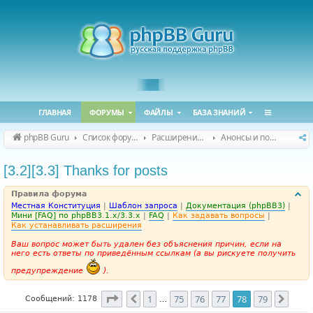
ГЛАВНАЯ
ФОРУМЫ
ФАЙЛЫ
БАЗА ЗНАНИЙ
phpBB Guru
Список форумов
Расширения phpBB
Анонсы и поддержка расширений для phpBB
[3.2][3.3] Thanks for posts
Правила форума
Местная Конституция
|
Шаблон запроса
|
Документация (phpBB3)
|
Мини [FAQ] по phpBB3.1.x/3.3.x
|
FAQ
|
Как задавать вопросы
|
Как устанавливать расширения
Ваш вопрос может быть удален без объяснения причин, если на
него есть ответы по приведённым ссылкам (а вы рискуете получить
предупреждение
).
Страница
78
из
79
1
75
76
77
78
79
Пред.
След.
Сообщений: 1178
…