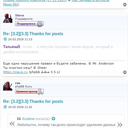
Общие ошибки новичков (07.11.2005)
&
Как задавать вопросы
е
Мини FAQ
Siava
Поддержка
Re: [3.2][3.3] Thanks for posts
С
24.02.2026 11:13
о
о
Татьяна5
, точно... я попутал похоже с моим модом, который в
б
двойке использовал.
щ
е
н
и
Еще одно нарушение правил и будете забанены. © Mr. Anderson
е
Ты очистил кеш? © Sheer
https://siava.ru
(phpbb
2.0.x
3.5.x)
rxu
phpBB Guru
Re: [3.2][3.3] Thanks for posts
С
24.02.2026 11:42
о
о
б
Kuskow
писал(а):
щ
е
Любопытно, почему так долго происходит удаление данных
н