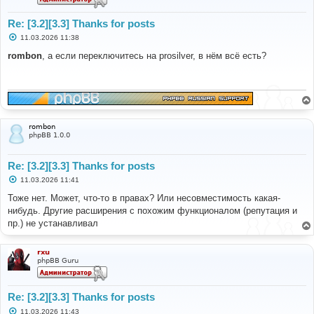
Re: [3.2][3.3] Thanks for posts
С
11.03.2026 11:38
о
о
rombon
, а если переключитесь на prosilver, в нём всё есть?
б
щ
е
н
и
е
rombon
phpBB 1.0.0
Re: [3.2][3.3] Thanks for posts
С
11.03.2026 11:41
о
о
Тоже нет. Может, что-то в правах? Или несовместимость какая-
б
нибудь. Другие расширения с похожим функционалом (репутация и
щ
е
пр.) не устанавливал
н
и
е
rxu
phpBB Guru
Re: [3.2][3.3] Thanks for posts
С
11.03.2026 11:43