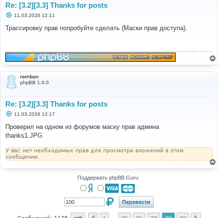
Re: [3.2][3.3] Thanks for posts
С
11.03.2026 12:11
о
о
Трассировку прав попробуйте сделать (Маски прав доступа).
б
щ
е
н
и
е
rombon
phpBB 1.0.0
Re: [3.2][3.3] Thanks for posts
С
11.03.2026 12:17
о
о
Проверил на одном из форумов маску прав админа
б
thanks1.JPG
щ
е
н
У вас нет необходимых прав для просмотра вложений в этом
и
сообщении.
е
Поддержать phpBB Guru
Страница
78
из
79