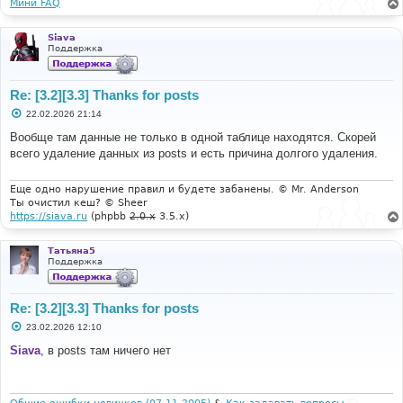
Мини FAQ
Siava
Поддержка
Re: [3.2][3.3] Thanks for posts
С
22.02.2026 21:14
о
о
Вообще там данные не только в одной таблице находятся. Скорей
б
всего удаление данных из posts и есть причина долгого удаления.
щ
е
н
и
Еще одно нарушение правил и будете забанены. © Mr. Anderson
е
Ты очистил кеш? © Sheer
https://siava.ru
(phpbb
2.0.x
3.5.x)
Татьяна5
Поддержка
Re: [3.2][3.3] Thanks for posts
С
23.02.2026 12:10
о
о
Siava
, в posts там ничего нет
б
щ
е
н
и