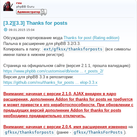
rxu
phpBB Guru
[3.2][3.3] Thanks for posts
С
09.01.2015 15:04
о
о
Обсуждаем портирование мода
Thanks for post (Rating edition)
б
Палыча в расширение для phpBB 3.2/3.3.
щ
е
Копировать в папку:
ext/gfksx/thanksforposts
(все символы
н
имени папки в нижнем регистре).
и
е
Страница на официальном сайте (версия 2.1.1, прошла валидацию):
https://www.phpbb.com/customise/db/exte ... r_posts_2/
Версия для phpBB 3.3 в репозитории:
https://github.com/rxu/thanks_for_posts ... elop-3.3.x
Внимание: начиная с версии 2.1.0, AJAX внедрен в ядро
расширения, дополнение Addon for thanks for posts не требуется
и может привести к его неработоспособности. При обновлении с
предыдущих версий дополнение Addon for thanks for posts
необходимо предварительно отключить.
Внимание: начиная с версии 2.0.4, имя расширения изменено
на
gfksx/thanksforposts
(ранее -
gfksx/ThanksForPosts
).