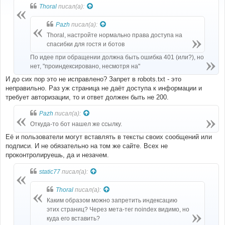
б
Thoral
писал(а):
щ
е
н
Pazh
писал(а):
и
е
Thoral, настройте нормально права доступа на
спасибки для гостя и ботов
По идее при обращении должна быть ошибка 401 (или?), но
нет, "проиндексировано, несмотря на"
И до сих пор это не исправлено? Запрет в robots.txt - это
неправильно. Раз уж страница не даёт доступа к информации и
требует авторизации, то и ответ должен быть не 200.
Pazh
писал(а):
Откуда-то бот нашел же ссылку.
Её и пользователи могут вставлять в тексты своих сообщений или
подписи. И не обязательно на том же сайте. Всех не
проконтролируешь, да и незачем.
static77
писал(а):
Thoral
писал(а):
Каким образом можно запретить индексацию
этих страниц? Через мета-тег noindex видимо, но
куда его вставить?