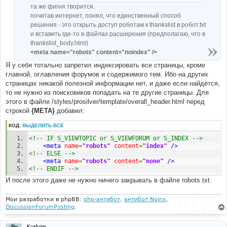
та же фигня творится.
почитав интернет, понял, что единственный способ
решения - это открыть доступ роботам к thankslist в робот.txt
и вставить где-то в файлах расширения (предполагаю, что в
thankslist_body.html)
<meta name="robots" content="noindex" />
Я у себя тотально запретил индексировать все страницы, кроме
главной, оглавления форумов и содержимого тем. Ибо на других
страницах никакой полезной информации нет, и даже если найдётся,
то не нужно из поисковиков попадать на те другие страницы. Для
этого в файле /styles/prosilver/template/overall_header.html перед
строкой
{META}
добавил:
КОД:
ВЫДЕЛИТЬ ВСЁ
<!-- IF S_VIEWTOPIC or S_VIEWFORUM or S_INDEX -->
<meta
name
=
"robots"
content
=
"index"
/>
<!-- ELSE -->
<meta
name
=
"robots"
content
=
"none"
/>
<!-- ENDIF -->
И после этого даже не нужно ничего закрывать в файле robots.txt.
Мои разработки в phpBB:
php-антибот
,
антибот Nginx
,
DiscussionForumPosting
.
Kuskow