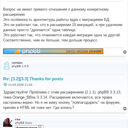
и
е
Вопрос не имеет прямого отношения к данному конкретному
расширению.
Это особенность архитектуры работы ядра с миграциями БД.
Это не работает так, что в расширении 15 миграций, а при удалении
данных просто "дропается" одна таблица.
Это работает так, что отменяется каждая миграция одна за другой.
Соответственно, чем их больше, тем дольше процесс.
rombon
phpBB 1.0.0
Re: [3.2][3.3] Thanks for posts
С
11.03.2026 11:33
о
о
Здравствуйте! Проблема с этим расширением (2.1.1). phpBB 3.3.13,
б
тема Orange_BBes 3.3.14. Расширение включается, все права
щ
е
настроены верно. Но я не вижу кнопку "поблагодарить" на форуме,
н
причём в HTML её тоже нет. Где копать?
и
е
rxu
phpBB Guru