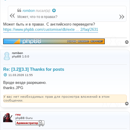
о
о
б
rombon
писал(а):
щ
е
Может, что-то в правах?
н
и
Может быть и в правах. С английского переведете?
е
https://www.phpbb.com/customise/db/exte ... 2/faq/2631
rombon
phpBB 1.0.0
Re: [3.2][3.3] Thanks for posts
С
11.03.2026 11:55
о
о
Вроде везде разрешено.
б
thanks.JPG
щ
е
н
У вас нет необходимых прав для просмотра вложений в этом
и
сообщении.
е
rxu
phpBB Guru