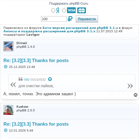
Поддержать phpBB Guru
Перенесено из форума
Бета-версии расширений для phpBB 3.1.x
в форум
Анонсы и поддержка расширений для phpBB 3.1.x
11.07.2015 12:49
модератором
LavIgor
DimaU
phpBB 1.4.0
Re: [3.2][3.3] Thanks for posts
С
25.12.2025 12:48
о
о
б
rxu
писал(а):
щ
е
для очистки лайков,
н
и
А, понял, точно. Это админом зашел )
е
Kuskow
phpBB 2.0.5
Re: [3.2][3.3] Thanks for posts
С
12.01.2026 5:49
о
о