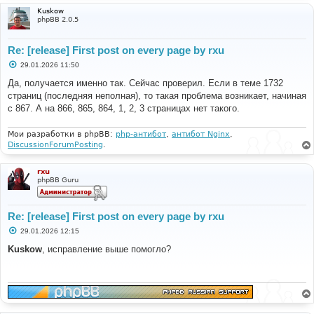
Kuskow
phpBB 2.0.5
Re: [release] First post on every page by rxu
С
29.01.2026 11:50
о
о
Да, получается именно так. Сейчас проверил. Если в теме 1732
б
страниц (последняя неполная), то такая проблема возникает, начиная
щ
е
с 867. А на 866, 865, 864, 1, 2, 3 страницах нет такого.
н
и
е
Мои разработки в phpBB:
php-антибот
,
антибот Nginx
,
DiscussionForumPosting
.
rxu
phpBB Guru
Re: [release] First post on every page by rxu
С
29.01.2026 12:15
о
о
Kuskow
, исправление выше помогло?
б
щ
е
н
и
е