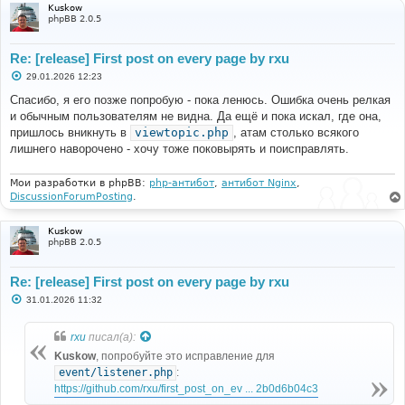
Kuskow
phpBB 2.0.5
Re: [release] First post on every page by rxu
С
29.01.2026 12:23
о
о
Спасибо, я его позже попробую - пока ленюсь. Ошибка очень релкая
б
и обычным пользователям не видна. Да ещё и пока искал, где она,
щ
е
пришлось вникнуть в
viewtopic.php
, атам столько всякого
н
лишнего наворочено - хочу тоже поковырять и поисправлять.
и
е
Мои разработки в phpBB:
php-антибот
,
антибот Nginx
,
DiscussionForumPosting
.
Kuskow
phpBB 2.0.5
Re: [release] First post on every page by rxu
С
31.01.2026 11:32
о
о
б
rxu
писал(а):
щ
е
Kuskow
, попробуйте это исправление для
н
‎event/listener.php
:
и
е
https://github.com/rxu/first_post_on_ev ... 2b0d6b04c3