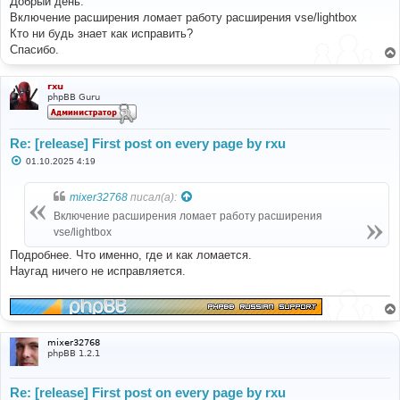
Добрый день.
б
Включение расширения ломает работу расширения vse/lightbox
щ
е
Кто ни будь знает как исправить?
н
Спасибо.
и
е
rxu
phpBB Guru
Re: [release] First post on every page by rxu
С
01.10.2025 4:19
о
о
б
mixer32768
писал(а):
щ
е
Включение расширения ломает работу расширения
н
vse/lightbox
и
е
Подробнее. Что именно, где и как ломается.
Наугад ничего не исправляется.
mixer32768
phpBB 1.2.1
Re: [release] First post on every page by rxu