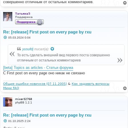
совершенно отличным от остальных комментариев.
Татьяна5
Поддержка
Re: [release] First post on every page by rxu
С
05.03.2024 0:04
о
о
б
yusufdj
писал(а):
щ
е
То есть сделать внешний вид первого поста совершенно
н
отличным от остальных комментариев
и
е
[beta] Topics as articles - Статьи форума
С First post on every page оно никак не связано
Общие ошибки новичков (07.11.2005)
&
Как задавать вопросы
Мини FAQ
mixer32768
phpBB 1.2.1
Re: [release] First post on every page by rxu
С
01.10.2025 2:24
о
о