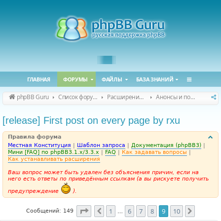
ГЛАВНАЯ
ФОРУМЫ
ФАЙЛЫ
БАЗА ЗНАНИЙ
phpBB Guru
Список форумов
Расширения phpBB
Анонсы и поддержка расширений для phpBB
[release] First post on every page by rxu
Правила форума
Местная Конституция
|
Шаблон запроса
|
Документация (phpBB3)
|
Мини [FAQ] по phpBB3.1.x/3.3.x
|
FAQ
|
Как задавать вопросы
|
Как устанавливать расширения
Ваш вопрос может быть удален без объяснения причин, если на
него есть ответы по приведённым ссылкам (а вы рискуете получить
предупреждение
).
Страница
9
из
10
1
6
7
8
9
10
Пред.
След.
Сообщений: 149
…