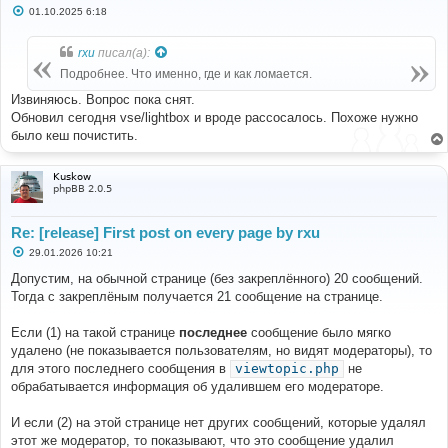
С
01.10.2025 6:18
о
о
б
rxu
писал(а):
щ
е
Подробнее. Что именно, где и как ломается.
н
и
Извиняюсь. Вопрос пока снят.
е
Обновил сегодня vse/lightbox и вроде рассосалось. Похоже нужно
было кеш почистить.
Kuskow
phpBB 2.0.5
Re: [release] First post on every page by rxu
С
29.01.2026 10:21
о
о
Допустим, на обычной странице (без закреплённого) 20 сообщений.
б
Тогда с закреплёным получается 21 сообщение на странице.
щ
е
н
Если (1) на такой странице
последнее
сообщение было мягко
и
е
удалено (не показывается пользователям, но видят модераторы), то
для этого последнего сообщения в
viewtopic.php
не
обрабатывается информация об удалившем его модераторе.
И если (2) на этой странице нет других сообщений, которые удалял
этот же модератор, то показывают, что это сообщение удалил