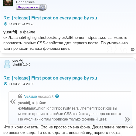
Поддержка
Re: [release] First post on every page by rxu
С
04.03.2024 23:26
о
о
yusufdj
, в файле
б
ext/tatiana5/highlightfirstpost/styles/all/theme/firstpost.css вы можете
щ
е
прописать любые CSS-свойства для первого поста. По умолчанию
н
там прописан только фоновый цвет.
и
е
yusufdj
phpBB 1.0.0
Re: [release] First post on every page by rxu
С
04.03.2024 23:30
о
о
б
Nekstati
писал(а):
щ
е
yusufdj, в файле
н
ext/tatiana5/highlightfirstpost/styles/all/theme/firstpost.css вы
и
е
можете прописать любые CSS-свойства для первого поста.
По умолчанию там прописан только фоновый цвет.
Что я хочу сказать. Это не просто смена фона. Добавление различий
во внешнем виде. То есть сделать внешний вид первого поста