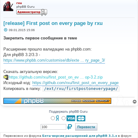
rxu
phpBB Guru
[release] First post on every page by rxu
С
09.01.2015 15:06
о
о
Закрепить первое сообщение в теме
б
щ
е
Расширение прошло валидацию на phpbb.com:
н
Для phpBB 3.2/3.3 -
и
е
https://www.phpbb.com/customise/db/exte ... ry_page_3/
Скачать актуальную версию:
https://github.com/rxu/first_post_on_ev ... op-3.2.zip
Исходный код:
https://github.com/rxu/first_post_on_every_page
Копировать в папку:
/ext/rxu/firstpostoneverypage/
Поддержать phpBB Guru
Перенесено из форума
Бета-версии расширений для phpBB 3.1.x
в форум