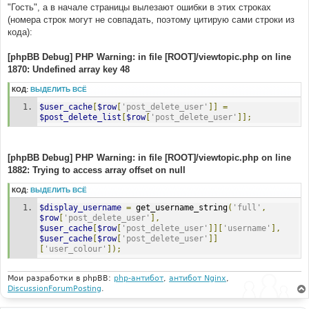
"Гость", а в начале страницы вылезают ошибки в этих строках
(номера строк могут не совпадать, поэтому цитирую сами строки из
кода):
[phpBB Debug] PHP Warning: in file [ROOT]/viewtopic.php on line
1870: Undefined array key 48
КОД:
ВЫДЕЛИТЬ ВСЁ
$user_cache
[
$row
[
'post_delete_user'
]]
=
$post_delete_list
[
$row
[
'post_delete_user'
]];
[phpBB Debug] PHP Warning: in file [ROOT]/viewtopic.php on line
1882: Trying to access array offset on null
КОД:
ВЫДЕЛИТЬ ВСЁ
$display_username
=
 get_username_string
(
'full'
,
$row
[
'post_delete_user'
],
$user_cache
[
$row
[
'post_delete_user'
]][
'username'
],
$user_cache
[
$row
[
'post_delete_user'
]]
[
'user_colour'
]);
Мои разработки в phpBB:
php-антибот
,
антибот Nginx
,
DiscussionForumPosting
.