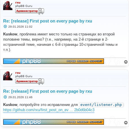
rxu
phpBB Guru
Re: [release] First post on every page by rxu
С
29.01.2026 11:02
о
о
Kuskow
, проблема имеет место только на страницах во второй
б
половине темы, верно? (т.е., например, на 2-й странице в 2-
щ
е
хстраничной теме, начиная с 6-й страницы 10-страничной темы и
н
т.п.).
и
е
rxu
phpBB Guru
Re: [release] First post on every page by rxu
С
29.01.2026 11:46
о
о
Kuskow
, попробуйте это исправление для
‎event/listener.php
:
б
https://github.com/rxu/first_post_on_ev ... 2b0d6b04c3
щ
е
н
и
е