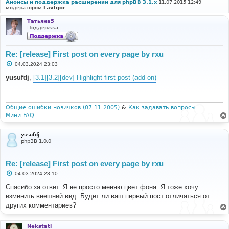
Анонсы и поддержка расширений для phpBB 3.1.x
11.07.2015 12:49
модератором
LavIgor
Татьяна5
Поддержка
Re: [release] First post on every page by rxu
С
04.03.2024 23:03
о
о
yusufdj
,
[3.1][3.2][dev] Highlight first post (add-on)
б
щ
е
н
и
Общие ошибки новичков (07.11.2005)
&
Как задавать вопросы
е
Мини FAQ
yusufdj
phpBB 1.0.0
Re: [release] First post on every page by rxu
С
04.03.2024 23:10
о
о
Спасибо за ответ. Я не просто меняю цвет фона. Я тоже хочу
б
изменить внешний вид. Будет ли ваш первый пост отличаться от
щ
е
других комментариев?
н
и
е
Nekstati