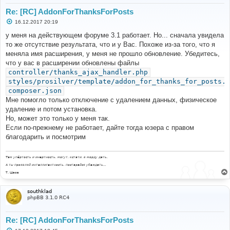
Re: [RC] AddonForThanksForPosts
С
16.12.2017 20:19
о
о
у меня на действующем форуме 3.1 работает. Но... сначала увидела
б
то же отсутствие результата, что и у Вас. Похоже из-за того, что я
щ
е
меняла имя расширения, у меня не прошло обновление. Убедитесь,
н
что у вас в расширении обновлены файлы
и
е
controller/thanks_ajax_handler.php
styles/prosilver/template/addon_for_thanks_for_posts.j
composer.json
Мне помогло только отключение с удалением данных, физическое
удаление и потом установка.
Но, может это только у меня так.
Если по-прежнему не работает, дайте тогда юзера с правом
благодарить и посмотрим
Там упёртость и инертность, могут, кстати, в морду дать.
А ты проявляй интеллигентность, постарайся убеждать...
Т. Шаов
southklad
phpBB 3.1.0 RC4
Re: [RC] AddonForThanksForPosts
С