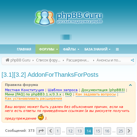
ГЛАВНАЯ
ФОРУМЫ
ФАЙЛЫ
БАЗА ЗНАНИЙ
phpBB Guru
Список форумов
Расширения phpBB
Анонсы и поддержка расширений для phpBB
[3.1][3.2] AddonForThanksForPosts
Правила форума
Местная Конституция
|
Шаблон запроса
|
Документация (phpBB3)
|
Мини [FAQ] по phpBB3.1.x/3.3.x
|
FAQ
|
Как задавать вопросы
|
Как устанавливать расширения
Ваш вопрос может быть удален без объяснения причин, если на
него есть ответы по приведённым ссылкам (а вы рискуете получить
предупреждение
).
Страница
14
из
25
1
12
13
14
15
16
25
Пред.
Сл
Сообщений: 373
…
…