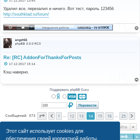
17.12.2017 13:45
о
о
Удалил все, перезалил и ничего. Вот тест, пароль 123456
б
http://southklad.ru/forum/
щ
е
н
и
е
angst66
phpBB 3.0.0 RC3
Re: [RC] AddonForThanksForPosts
С
17.12.2017 15:14
о
о
Кэш наверно.
б
щ
е
н
и
Поддержать phpBB Guru
е
Страница
14
из
25
1
12
13
14
15
16
25
Пред.
Сл
Сообщений: 373
…
…
Перейти
Этот сайт использует cookies для
Главная
Форумы
Наша команда
О команде
Конфиденциальность
обеспечения своей корректной работы.