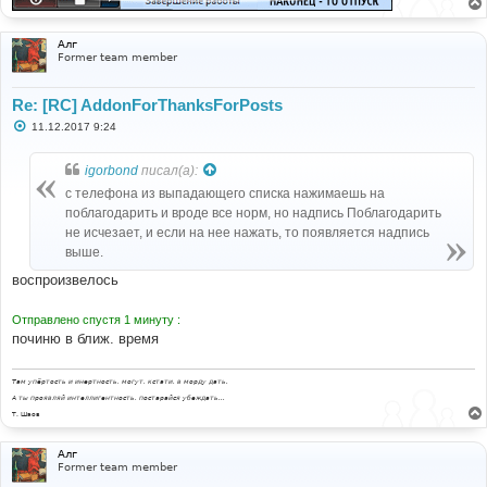
Алг
Former team member
Re: [RC] AddonForThanksForPosts
С
11.12.2017 9:24
о
о
б
igorbond
писал(а):
щ
е
с телефона из выпадающего списка нажимаешь на
н
поблагодарить и вроде все норм, но надпись Поблагодарить
и
е
не исчезает, и если на нее нажать, то появляется надпись
выше.
воспроизвелось
Отправлено спустя 1 минуту :
починю в ближ. время
Там упёртость и инертность, могут, кстати, в морду дать.
А ты проявляй интеллигентность, постарайся убеждать...
Т. Шаов
Алг
Former team member