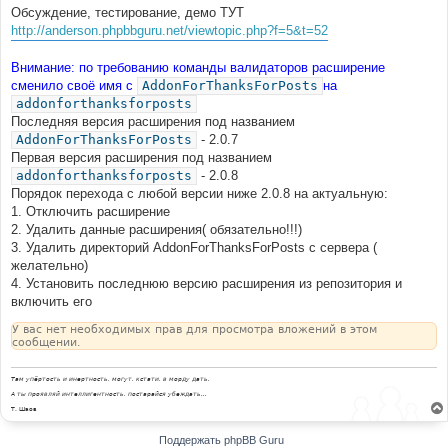
Обсуждение, тестирование, демо ТУТ
http://anderson.phpbbguru.net/viewtopic.php?f=5&t=52
Внимание: по требованию команды валидаторов расширение
сменило своё имя с
AddonForThanksForPosts
на
addonforthanksforposts
Последняя версия расширения под названием
AddonForThanksForPosts
- 2.0.7
Первая версия расширения под названием
addonforthanksforposts
- 2.0.8
Порядок перехода с любой версии ниже 2.0.8 на актуальную:
1. Отключить расширение
2. Удалить данные расширения( обязательно!!!)
3. Удалить директорий AddonForThanksForPosts с сервера (
желательно)
4. Установить последнюю версию расширения из репозитория и
включить его
У вас нет необходимых прав для просмотра вложений в этом
сообщении.
Там упёртость и инертность, могут, кстати, в морду дать.
А ты проявляй интеллигентность, постарайся убеждать...
Т. Шаов
Поддержать phpBB Guru