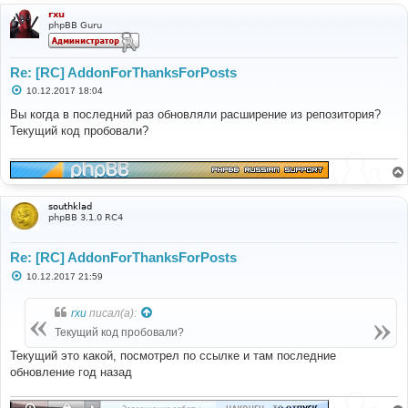
rxu
phpBB Guru
Re: [RC] AddonForThanksForPosts
С
10.12.2017 18:04
о
о
Вы когда в последний раз обновляли расширение из репозитория?
б
Текущий код пробовали?
щ
е
н
и
е
southklad
phpBB 3.1.0 RC4
Re: [RC] AddonForThanksForPosts
С
10.12.2017 21:59
о
о
б
rxu
писал(а):
щ
е
Текущий код пробовали?
н
и
Текущий это какой, посмотрел по ссылке и там последние
е
обновление год назад