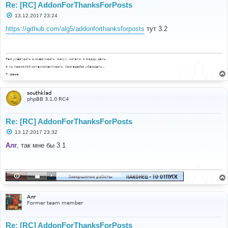
Re: [RC] AddonForThanksForPosts
С
13.12.2017 23:24
о
о
https://github.com/alg5/addonforthanksforposts
тут 3.2
б
щ
е
н
и
Там упёртость и инертность, могут, кстати, в морду дать.
е
А ты проявляй интеллигентность, постарайся убеждать...
Т. Шаов
southklad
phpBB 3.1.0 RC4
Re: [RC] AddonForThanksForPosts
С
13.12.2017 23:32
о
о
Алг
, так мне бы 3.1
б
щ
е
н
и
е
Алг
Former team member
Re: [RC] AddonForThanksForPosts