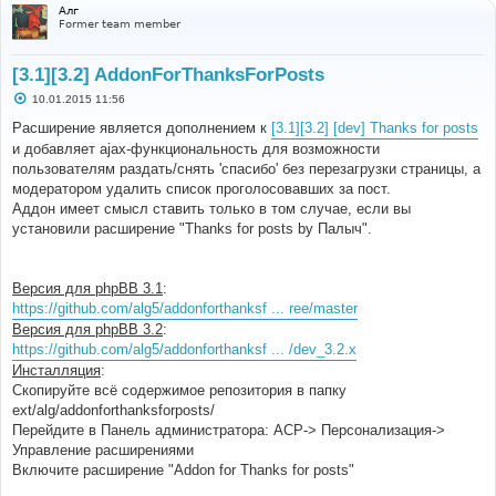
Алг
Former team member
[3.1][3.2] AddonForThanksForPosts
С
10.01.2015 11:56
о
о
Расширение является дополнением к
[3.1][3.2] [dev] Thanks for posts
б
и добавляет ajax-функциональность для возможности
щ
е
пользователям раздать/снять 'спасибо' без перезагрузки страницы, а
н
модератором удалить список проголосовавших за пост.
и
е
Аддон имеет смысл ставить только в том случае, если вы
установили расширение "Thanks for posts by Палыч".
Версия для phpBB 3.1
:
https://github.com/alg5/addonforthanksf ... ree/master
Версия для phpBB 3.2
:
https://github.com/alg5/addonforthanksf ... /dev_3.2.x
Инсталляция
:
Скопируйте всё содержимое репозитория в папку
ext/alg/addonforthanksforposts/
Перейдите в Панель администратора: АСР-> Персонализация->
Управление расширениями
Включите расширение "Addon for Thanks for posts"