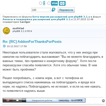
Перенесено из форума
Бета-версии расширений для phpBB 3.1.x
в форум
Анонсы и поддержка расширений для phpBB 3.1.x
11.07.2015 12:48
модератором
LavIgor
southklad
phpBB 3.1.0 RC4
Re: [RC] AddonForThanksForPosts
С
10.12.2017 17:58
о
о
Некоторые пользователи стали жаловаться, что у них иногда при
б
нажатии на поблагодарить выскакивает "Вы не можете благодарить в
щ
е
важных темах, без привязки к конкретному форуму". Хотя после
н
перезагрузки спасиба появляется. Хотя это обычная тема. В чем
и
е
может быть проблема?
Решил попробовать, с компа норм, а вот с телефона из
выпадающего списка нажимаешь на поблагодарить и вроде все
норм, но надпись Поблагодарить не исчезает, и если на нее нажать,
то появляется надпись выше.