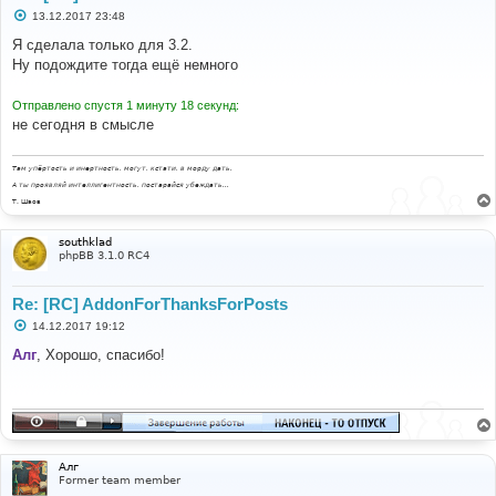
С
13.12.2017 23:48
о
о
Я сделала только для 3.2.
б
Ну подождите тогда ещё немного
щ
е
н
Отправлено спустя 1 минуту 18 секунд:
и
е
не сегодня в смысле
Там упёртость и инертность, могут, кстати, в морду дать.
А ты проявляй интеллигентность, постарайся убеждать...
Т. Шаов
southklad
phpBB 3.1.0 RC4
Re: [RC] AddonForThanksForPosts
С
14.12.2017 19:12
о
о
Алг
, Хорошо, спасибо!
б
щ
е
н
и
е
Алг
Former team member