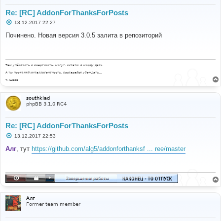
Re: [RC] AddonForThanksForPosts
С
13.12.2017 22:27
о
о
Починено. Новая версия 3.0.5 залита в репозиторий
б
щ
е
н
и
Там упёртость и инертность, могут, кстати, в морду дать.
е
А ты проявляй интеллигентность, постарайся убеждать...
Т. Шаов
southklad
phpBB 3.1.0 RC4
Re: [RC] AddonForThanksForPosts
С
13.12.2017 22:53
о
о
Алг
, тут
https://github.com/alg5/addonforthanksf ... ree/master
б
щ
е
н
и
е
Алг
Former team member