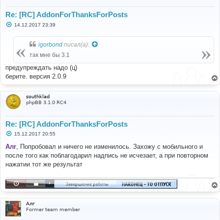
Re: [RC] AddonForThanksForPosts
С
14.12.2017 23:39
о
о
б
igorbond
писал(а):
щ
е
так мне бы 3.1
н
и
предупреждать надо (ц)
е
берите. версия 2.0.9
southklad
phpBB 3.1.0 RC4
Re: [RC] AddonForThanksForPosts
С
15.12.2017 20:55
о
о
Алг
, Попробовал и ничего не изменилось. Захожу с мобильного и
б
после того как поблагодарил надпись не исчезает, а при повторном
щ
е
нажатии тот же результат
н
и
е
Алг
Former team member