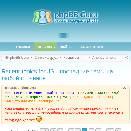
ГЛАВНАЯ
ФОРУМЫ
ФАЙЛЫ
БАЗА ЗНАНИЙ
phpBB Guru
Список форумов
Расширения phpBB
Анонсы и поддержка расширений для phpBB
Recent topics for JS - последние темы на
любой странице
Правила форума
Местная Конституция
|
Шаблон запроса
|
Документация (phpBB3)
|
Мини [FAQ] по phpBB3.1.x/3.3.x
|
FAQ
|
Как задавать вопросы
|
Как устанавливать расширения
Ваш вопрос может быть удален без объяснения причин, если на
него есть ответы по приведённым ссылкам (а вы рискуете получить
предупреждение
).