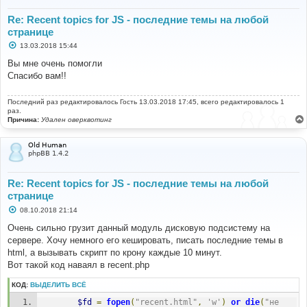
Re: Recent topics for JS - последние темы на любой
странице
С
13.03.2018 15:44
о
о
Вы мне очень помогли
б
Спасибо вам!!
щ
е
н
Последний раз редактировалось
и
Гость
13.03.2018 17:45, всего редактировалось 1
е
раз.
Причина:
Удален оверквотинг
Old Human
phpBB 1.4.2
Re: Recent topics for JS - последние темы на любой
странице
С
08.10.2018 21:14
о
о
Очень сильно грузит данный модуль дисковую подсистему на
б
сервере. Хочу немного его кешировать, писать последние темы в
щ
е
html, а вызывать скрипт по крону каждые 10 минут.
н
Вот такой код наваял в recent.php
и
е
КОД:
ВЫДЕЛИТЬ ВСЁ
$fd
=
fopen
(
"recent.html"
,
'w'
)
or
die
(
"не 