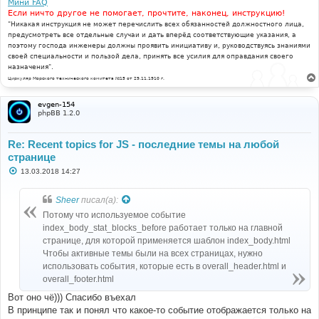
Мини FAQ
Если ничто другое не помогает, прочтите, наконец, инструкцию!
"Никакая инструкция не может перечислить всех обязанностей должностного лица,
предусмотреть все отдельные случаи и дать вперёд соответствующие указания, а
поэтому господа инженеры должны проявить инициативу и, руководствуясь знаниями
своей специальности и пользой дела, принять все усилия для оправдания своего
назначения".
Циркуляр Морского технического комитета №15 от 29.11.1910 г.
evgen-154
phpBB 1.2.0
Re: Recent topics for JS - последние темы на любой
странице
С
13.03.2018 14:27
о
о
б
Sheer
писал(а):
щ
е
Потому что используемое событие
н
index_body_stat_blocks_before работает только на главной
и
е
странице, для которой применяется шаблон index_body.html
Чтобы активные темы были на всех страницах, нужно
использовать события, которые есть в overall_header.html и
overall_footer.html
Вот оно чё))) Спасибо въехал
В принципе так и понял что какое-то событие отображается только на