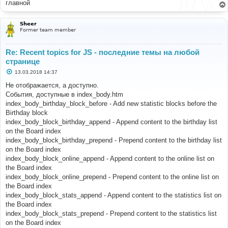
главной
Sheer
Former team member
Re: Recent topics for JS - последние темы на любой
странице
С
13.03.2018 14:37
о
о
Не отображается, а доступно.
б
События, доступные в index_body.htm
щ
е
index_body_birthday_block_before - Add new statistic blocks before the
н
Birthday block
и
е
index_body_block_birthday_append - Append content to the birthday list
on the Board index
index_body_block_birthday_prepend - Prepend content to the birthday list
on the Board index
index_body_block_online_append - Append content to the online list on
the Board index
index_body_block_online_prepend - Prepend content to the online list on
the Board index
index_body_block_stats_append - Append content to the statistics list on
the Board index
index_body_block_stats_prepend - Prepend content to the statistics list
on the Board index