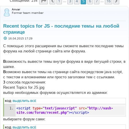
Страница
5
из
16
1
3
4
5
6
7
16
Пред.
След
Сообщений: 234
…
…
Anvar
Former team member
Recent topics for JS - последние темы на любой
странице
С
16.04.2015 17:29
о
о
С помощью этого расширения вы сможете вывести последние темы
б
форума на любой странице сайта или форума.
щ
е
н
B
озможность вывести темы внутри форума в виде бегущей строки, в
и
е
шапке.
B
озможно вывести темы на странице сайта посредством java script,
с текстом и вложениями или просто заголовки тем с ссылками.
3
способа подключения:
Recent Topics for JS.jpg
выбор необходимых форумов осуществляется из админки:
КОД:
ВЫДЕЛИТЬ ВСЁ
<script
type
=
"text/javascript"
src
=
"http://vash-
site.com/forum/recent.php"
></script>
выбираете форум сами:
КОД:
ВЫДЕЛИТЬ ВСЁ