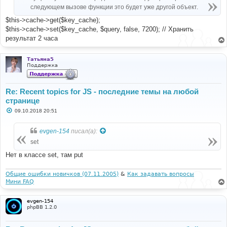
следующем вызове функции это будет уже другой объект.
$this->cache->get($key_cache);
$this->cache->set($key_cache, $query, false, 7200); // Хранить
результат 2 часа
Татьяна5
Поддержка
Re: Recent topics for JS - последние темы на любой
странице
С
09.10.2018 20:51
о
о
б
evgen-154
писал(а):
щ
е
set
н
и
Нет в классе set, там put
е
Общие ошибки новичков (07.11.2005)
&
Как задавать вопросы
Мини FAQ
evgen-154
phpBB 1.2.0