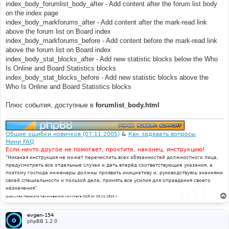
index_body_forumlist_body_after - Add content after the forum list body
on the index page
index_body_markforums_after - Add content after the mark-read link
above the forum list on Board index
index_body_markforums_before - Add content before the mark-read link
above the forum list on Board index
index_body_stat_blocks_after - Add new statistic blocks below the Who
Is Online and Board Statistics blocks
index_body_stat_blocks_before - Add new statistic blocks above the
Who Is Online and Board Statistics blocks
Плюс события, доступные в
forumlist_body.html
Общие ошибки новичков (07.11.2005)
&
Как задавать вопросы
Мини FAQ
Если ничто другое не помогает, прочтите, наконец, инструкцию!
"Никакая инструкция не может перечислить всех обязанностей должностного лица,
предусмотреть все отдельные случаи и дать вперёд соответствующие указания, а
поэтому господа инженеры должны проявить инициативу и, руководствуясь знаниями
своей специальности и пользой дела, принять все усилия для оправдания своего
назначения".
Циркуляр Морского технического комитета №15 от 29.11.1910 г.
evgen-154
phpBB 1.2.0