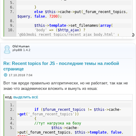
}
else
$this
->
cache
->
put
(
_forum_recent_topics
,
$query
,
false
,
7200
);
$this
->
template
->
set_filenames
(
array
(
'body'
=>
(
$http_ajax
)
?
'@bb3mobi_recent_topics/recent_ajax_body.html'
:
'@bb3mobi_recent_topics/recent_body.html'
));
Old Human
$this
->
template
->
display
(
'body'
);
phpBB 1.4.2
Re: Recent topics for JS - последние темы на любой
странице
С
17.10.2018 7:04
о
о
Вот так вроде правильно алгоритически, но не работает, так как не
б
знаю что академически вложить и вынуть из кеша:
щ
е
н
КОД:
ВЫДЕЛИТЬ ВСЁ
и
е
if
(
$forum_recent_topics
!=
$this
->
cache
-
>
get
(
'_forum_recent_topics'
))
{
//тут нагрузка на базу
$this
->
cache
-
>
put
(
_forum_recent_topics
,
$this
->
template
,
false
,