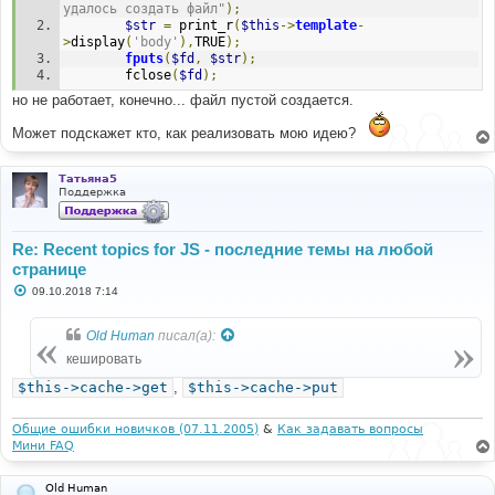
удалось создать файл"
);
$str
=
 print_r
(
$this
->
template
-
>
display
(
'body'
),
TRUE
);
fputs
(
$fd
,
$str
);
		fclose
(
$fd
);
но не работает, конечно... файл пустой создается.
Может подскажет кто, как реализовать мою идею?
Татьяна5
Поддержка
Re: Recent topics for JS - последние темы на любой
странице
С
09.10.2018 7:14
о
о
б
Old Human
писал(а):
щ
е
кешировать
н
и
$this->cache->get
,
$this->cache->put
е
Общие ошибки новичков (07.11.2005)
&
Как задавать вопросы
Мини FAQ
Old Human