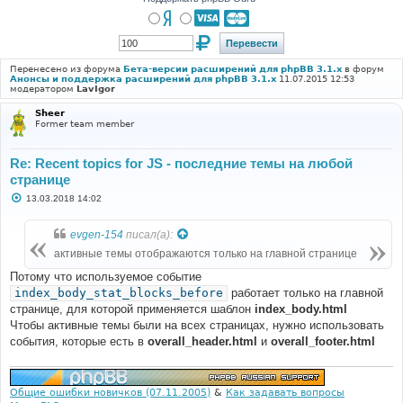
Перенесено из форума
Бета-версии расширений для phpBB 3.1.x
в форум
Анонсы и поддержка расширений для phpBB 3.1.x
11.07.2015 12:53
модератором
LavIgor
Sheer
Former team member
Re: Recent topics for JS - последние темы на любой
странице
С
13.03.2018 14:02
о
о
б
evgen-154
писал(а):
щ
е
активные темы отображаются только на главной странице
н
и
Потому что используемое событие
е
index_body_stat_blocks_before
работает только на главной
странице, для которой применяется шаблон
index_body.html
Чтобы активные темы были на всех страницах, нужно использовать
события, которые есть в
overall_header.html
и
overall_footer.html
Общие ошибки новичков (07.11.2005)
&
Как задавать вопросы