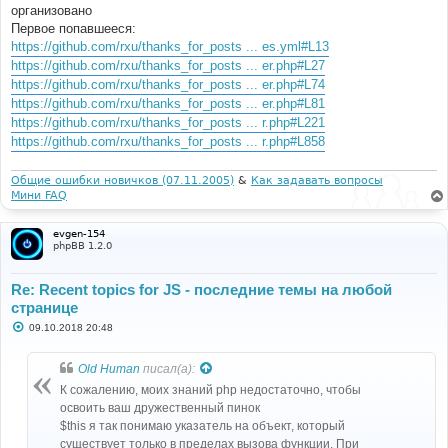
б
организовано
щ
е
Первое попавшееся:
н
https://github.com/rxu/thanks_for_posts ... es.yml#L13
и
е
https://github.com/rxu/thanks_for_posts ... er.php#L27
https://github.com/rxu/thanks_for_posts ... er.php#L74
https://github.com/rxu/thanks_for_posts ... er.php#L81
https://github.com/rxu/thanks_for_posts ... r.php#L221
https://github.com/rxu/thanks_for_posts ... r.php#L858
Общие ошибки новичков (07.11.2005)
&
Как задавать вопросы
Мини FAQ
evgen-154
phpBB 1.2.0
Re: Recent topics for JS - последние темы на любой
странице
С
09.10.2018 20:48
о
о
б
Old Human
писал(а):
щ
е
К сожалению, моих знаний php недостаточно, чтобы
н
освоить ваш дружественный пинок
и
е
$this я так понимаю указатель на объект, который
существует только в пределах вызова функции. При