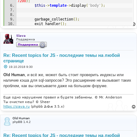
7200
);
$this
->
template
->
display
(
'body'
);
		garbage_collection
();
		exit_handler
();
}
else
$forum_recent_topics
->
display
(
'body'
);
Siava
{
Поддержка
Re: Recent topics for JS - последние темы на любой
странице
С
19.10.2018 9:30
о
о
Old Human
, и всё же, может быть стоит проверить индексы или
б
наличие кэша для sql-запросов? Это расширение не вызывает таких
щ
е
проблем, как вы описываете даже на большом форуме.
н
и
е
Еще одно нарушение правил и будете забанены. © Mr. Anderson
Ты очистил кеш? © Sheer
https://siava.ru
(phpbb
2.0.x
3.5.x)
Old Human
phpBB 1.4.2
Re: Recent topics for JS - последние темы на любой