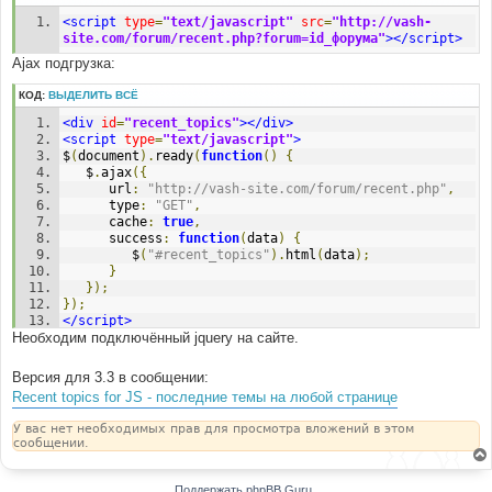
<script
type
=
"text/javascript"
src
=
"http://vash-
site.com/forum/recent.php?forum=id_форума"
></script>
Ajax подгрузка:
КОД:
ВЫДЕЛИТЬ ВСЁ
<div
id
=
"recent_topics"
></div>
<script
type
=
"text/javascript"
>
$
(
document
).
ready
(
function
()
{
   $
.
ajax
({
      url
:
"http://vash-site.com/forum/recent.php"
,
      type
:
"GET"
,
      cache
:
true
,
      success
:
function
(
data
)
{
         $
(
"#recent_topics"
).
html
(
data
);
}
});
});
</script>
Необходим подключённый jquery на сайте.
Версия для 3.3 в сообщении:
Recent topics for JS - последние темы на любой странице
У вас нет необходимых прав для просмотра вложений в этом
сообщении.
Поддержать phpBB Guru