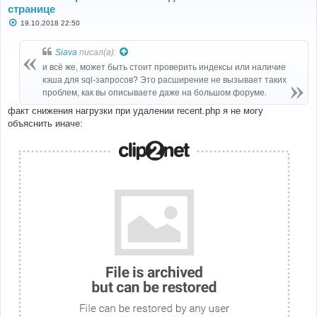
странице
С
19.10.2018 22:50
о
о
б
Siava
писал(а):
щ
е
и всё же, может быть стоит проверить индексы или наличие
н
кэша для sql-запросов? Это расширение не вызывает таких
и
е
проблем, как вы описываете даже на большом форуме.
факт снижения нагрузки при удалении recent.php я не могу
объяснить иначе: