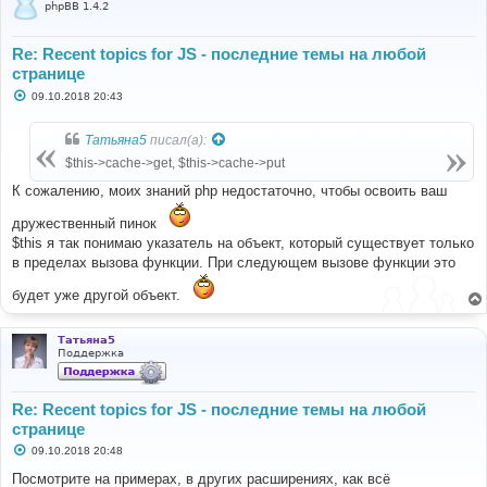
phpBB 1.4.2
Re: Recent topics for JS - последние темы на любой
странице
С
09.10.2018 20:43
о
о
б
Татьяна5
писал(а):
щ
е
$this->cache->get, $this->cache->put
н
и
К сожалению, моих знаний php недостаточно, чтобы освоить ваш
е
дружественный пинок
$this я так понимаю указатель на объект, который существует только
в пределах вызова функции. При следующем вызове функции это
будет уже другой объект.
Татьяна5
Поддержка
Re: Recent topics for JS - последние темы на любой
странице
С
09.10.2018 20:48
о
о
Посмотрите на примерах, в других расширениях, как всё