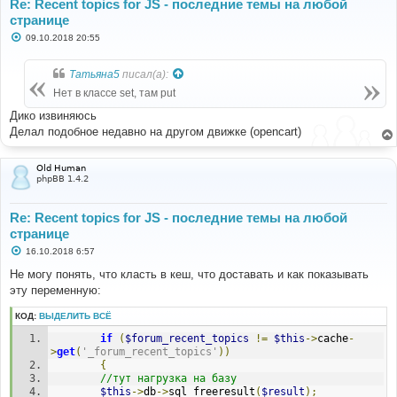
Re: Recent topics for JS - последние темы на любой
странице
С
09.10.2018 20:55
о
о
б
Татьяна5
писал(а):
щ
е
Нет в классе set, там put
н
и
Дико извиняюсь
е
Делал подобное недавно на другом движке (opencart)
Old Human
phpBB 1.4.2
Re: Recent topics for JS - последние темы на любой
странице
С
16.10.2018 6:57
о
о
Не могу понять, что класть в кеш, что доставать и как показывать
б
эту переменную:
щ
е
н
КОД:
ВЫДЕЛИТЬ ВСЁ
и
е
if
(
$forum_recent_topics
!=
$this
->
cache
-
>
get
(
'_forum_recent_topics'
))
{
//тут нагрузка на базу
$this
->
db
->
sql_freeresult
(
$result
);