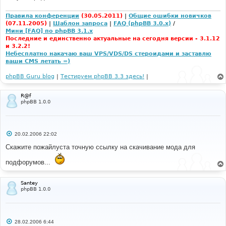
Правила конференции
(30.05.2011)
|
Общие ошибки новичков
(07.11.2005)
|
Шаблон запроса
|
FAQ (phpBB 3.0.x)
/
Мини [FAQ] по phpBB 3.1.x
Последние и единственно актуальные на сегодня версии - 3.1.12
и 3.2.2!
Небесплатно накачаю ваш VPS/VDS/DS стероидами и заставлю
ваши CMS летать =)
phpBB Guru blog
|
Тестируем phpBB 3.3 здесь!
|
R@f
phpBB 1.0.0
С
20.02.2006 22:02
о
о
Скажите пожайлуста точную ссылку на скачивание мода для
б
щ
подфорумов...
е
н
и
е
Santey
phpBB 1.0.0
С
28.02.2006 6:44