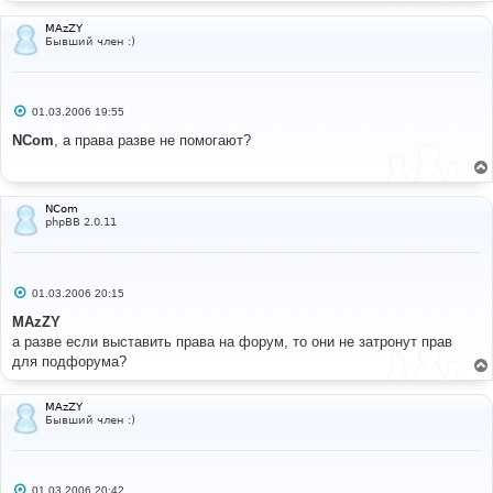
MAzZY
Бывший член :)
С
01.03.2006 19:55
о
о
NCom
, а права разве не помогают?
б
щ
е
н
и
NCom
е
phpBB 2.0.11
С
01.03.2006 20:15
о
о
MAzZY
б
а разве если выставить права на форум, то они не затронут прав
щ
е
для подфорума?
н
и
е
MAzZY
Бывший член :)
С
01.03.2006 20:42