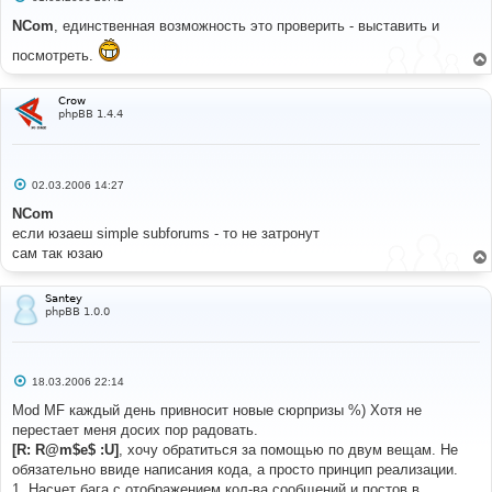
о
о
NCom
, единственная возможность это проверить - выставить и
б
щ
посмотреть.
е
н
и
е
Crow
phpBB 1.4.4
С
02.03.2006 14:27
о
о
NCom
б
если юзаеш simple subforums - то не затронут
щ
е
сам так юзаю
н
и
е
Santey
phpBB 1.0.0
С
18.03.2006 22:14
о
о
Mod MF каждый день привносит новые сюрпризы %) Хотя не
б
перестает меня досих пор радовать.
щ
е
[R: R@m$e$ :U]
, хочу обратиться за помощью по двум вещам. Не
н
обязательно ввиде написания кода, а просто принцип реализации.
и
е
1. Насчет бага с отображением кол-ва сообщений и постов в