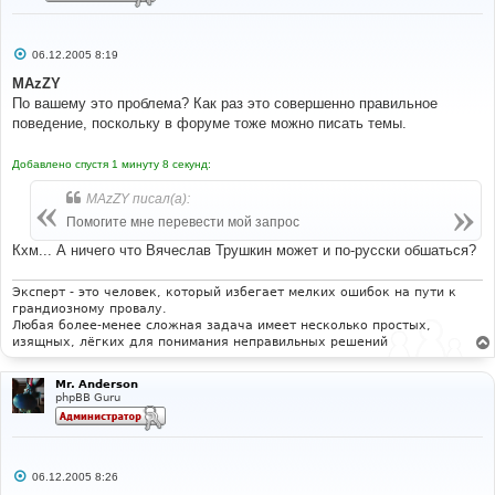
С
06.12.2005 8:19
о
о
MAzZY
б
По вашему это проблема? Как раз это совершенно правильное
щ
е
поведение, поскольку в форуме тоже можно писать темы.
н
и
е
Добавлено спустя 1 минуту 8 секунд:
MAzZY писал(а):
Помогите мне перевести мой запрос
Кхм... А ничего что Вячеслав Трушкин может и по-русски обшаться?
Эксперт - это человек, который избегает мелких ошибок на пути к
грандиозному провалу.
Любая более-менее сложная задача имеет несколько простых,
изящных, лёгких для понимания неправильных решений
Mr. Anderson
phpBB Guru
С
06.12.2005 8:26
о