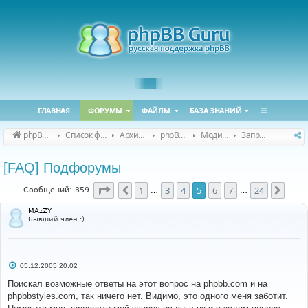
ГЛАВНАЯ
ФОРУМЫ
ФАЙЛЫ
БАЗА ЗНАНИЙ
phpBB Guru
Список форумов
Архивные форумы
phpBB 2.0.x (архив)
Модификация phpBB 2.0.x
Запросы модов для phpBB 2.0.x
[FAQ] Подфорумы
Страница
5
из
24
1
3
4
5
6
7
24
Пред.
След
Сообщений: 359
…
…
MAzZY
Бывший член :)
С
05.12.2005 20:02
о
о
Поискал возможные ответы на этот вопрос на phpbb.com и на
б
phpbbstyles.com, так ничего нет. Видимо, это одного меня заботит.
щ
е