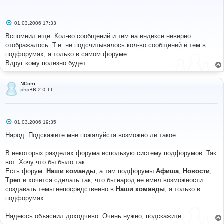
С
01.03.2006 17:33
о
о
Вспомнил еще: Кол-во сообщений и тем на индексе неверно
б
отображалось. Т.е. не подсчитывалось кол-во сообщений и тем в
щ
е
подфорумах, а только в самом форуме.
н
Вдруг кому полезно будет.
и
е
NCom
phpBB 2.0.11
С
01.03.2006 19:35
о
о
Народ. Подскажите мне пожалуйста возможно ли такое.
б
щ
е
В некоторых разделах форума использую систему подфорумов. Так
н
вот. Хочу что бы было так.
и
е
Есть форум.
Наши команды
, а там подфорумы
Афиша
,
Новости
,
Треп
и хочется сделать так, что бы народ не имел возможности
создавать темы непосредственно в
Наши команды
, а только в
подфорумах.
Надеюсь объяснил доходчиво. Очень нужно, подскажите.