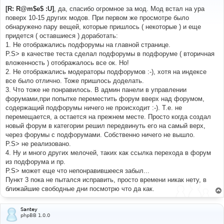
о
о
[R: R@m$e$ :U]
, да, спасибо огромное за мод. Мод встал на ура
б
поверх 10-15 других модов. При первом же просмотре было
щ
е
обнаружено пару вещей, которые пришлось ( некоторые ) и еще
н
придется ( оставшиеся ) доработать:
и
е
1. Не отображались подфорумы на главной странице.
P.S> в качестве теста сделал подфорумы в подфоруме ( вторичная
вложенность ) отображалось все ок. Но!
2. Не отображались модераторы подфорумов :-), хотя на индексе
все было отлично. Тоже пришлось доделать.
3. Что тоже не понравилось. В админ панели в управлении
форумами,при попытке переместить форум вверх над форумом,
содержащий подфорумы ничего не происходит :-). Т.е. не
перемещается, а остается на прежнем месте. Просто когда создал
новый форум в категории решил передвинуть его на самый верх,
через форумы с подфорумами. Собственно ничего не вышло.
P.S> не реализовано.
4. Ну и много других мелочей, таких как ссылка перехода в форум
из подфорума и пр.
P.S> может еще что непонравившееся забыл...
Пункт 3 пока не пытался исправить, просто времени никак нету, в
ближайшие свободные дни посмотрю что да как.
Santey
phpBB 1.0.0