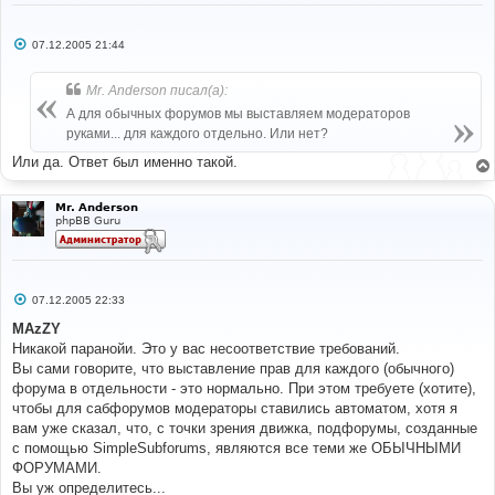
С
07.12.2005 21:44
о
о
б
Mr. Anderson писал(а):
щ
е
А для обычных форумов мы выставляем модераторов
н
руками... для каждого отдельно. Или нет?
и
е
Или да. Ответ был именно такой.
Mr. Anderson
phpBB Guru
С
07.12.2005 22:33
о
о
MAzZY
б
Никакой паранойи. Это у вас несоответствие требований.
щ
е
Вы сами говорите, что выставление прав для каждого (обычного)
н
форума в отдельности - это нормально. При этом требуете (хотите),
и
е
чтобы для сабфорумов модераторы ставились автоматом, хотя я
вам уже сказал, что, с точки зрения движка, подфорумы, созданные
с помощью SimpleSubforums, являются все теми же ОБЫЧНЫМИ
ФОРУМАМИ.
Вы уж определитесь...