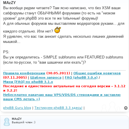
о
MAzZY
б
Вы вообще ридми читаете? Там ясно написано, что без XSM ваши
щ
е
сабфорумы станут ОБЫЧНЫМИ форумами (то есть на "низком
н
уровне" для phpBB это все те же !обычные! форумы)!
и
е
А для обычных форумов мы выставляем модераторов руками... для
каждого отдельно. Или нет?
Я удивлен, что вас так анноит сделать несколько лишних движений
мышкой...
PS:
Вы уж определитесь - SIMPLE subforums или FEATURED subforums
(если по-русски, то "вам шашечки или ехать")?
Правила конференции
(30.05.2011)
|
Общие ошибки новичков
(07.11.2005)
|
Шаблон запроса
|
FAQ (phpBB 3.0.x)
/
Мини [FAQ] по phpBB 3.1.x
Последние и единственно актуальные на сегодня версии - 3.1.12
и 3.2.2!
Небесплатно накачаю ваш VPS/VDS/DS стероидами и заставлю
ваши CMS летать =)
phpBB Guru blog
|
Тестируем phpBB 3.3 здесь!
|
MAzZY
Бывший член :)