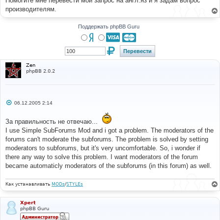
Помогите мне перевести мой запрос на англ.яз и я задам вопрос
н
производителям.
и
е
Поддержать phpBB Guru
Zen
phpBB 2.0.2
С
06.12.2005 2:14
о
о
б
За правильность не отвечаю...
щ
I use Simple SubForums Mod and i got a problem. The moderators of the
е
н
forums can't moderate the subforums. The problem is solved by setting
и
moderators to subforums, but it's very uncomfortable. So, i wonder if
е
there any way to solve this problem. I want moderators of the forum
became automaticly moderators of the subforums (in this forum) as well.
Как устанавливать
MODs
/
STYLEs
Xpert
phpBB Guru