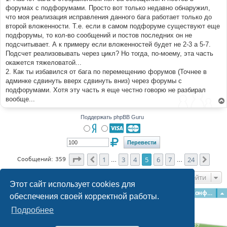
форумах с подфорумами. Просто вот только недавно обнаружил,
что моя реализация исправления данного бага работает только до
второй вложенности. Т.е. если в самом подфоруме существуют еще
подфорумы, то кол-во сообщений и постов последних он не
подсчитывает. А к примеру если вложенностей будет не 2-3 а 5-7.
Подсчет реализовывать через цикл? Но тогда, по-моему, эта часть
окажется тяжеловатой...
2. Как ты избавился от бага по перемещению форумов (Точнее в
админке сдвинуть вверх сдвинуть вниз) через форумы с
подфорумами. Хотя эту часть я еще честно говорю не разбирал
вообще...
Поддержать phpBB Guru
Страница
5
из
24
1
3
4
5
6
7
24
Пред.
След
Сообщений: 359
…
…
Перейти
Этот сайт использует cookies для
Главная
Форумы
Наша команда
О команде
Конфиденциальность
обеспечения своей корректной работы.
Подробнее
Time: 0.193s
| Peak Memory Usage: 3.08 МБ | GZIP: Off |
Queries: 39