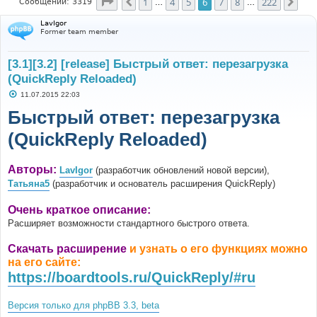
Страница
6
из
222
1
4
5
6
7
8
222
Пред.
Сле
Сообщений: 3319
…
…
LavIgor
Former team member
[3.1][3.2] [release] Быстрый ответ: перезагрузка
(QuickReply Reloaded)
С
11.07.2015 22:03
о
о
Быстрый ответ: перезагрузка
б
щ
(QuickReply Reloaded)
е
н
и
е
Авторы:
LavIgor
(разработчик обновлений новой версии),
Татьяна5
(разработчик и основатель расширения QuickReply)
Очень краткое описание:
Расширяет возможности стандартного быстрого ответа.
Скачать расширение
и узнать о его функциях можно
на его сайте:
https://boardtools.ru/QuickReply/#ru
Версия только для phpBB 3.3, beta