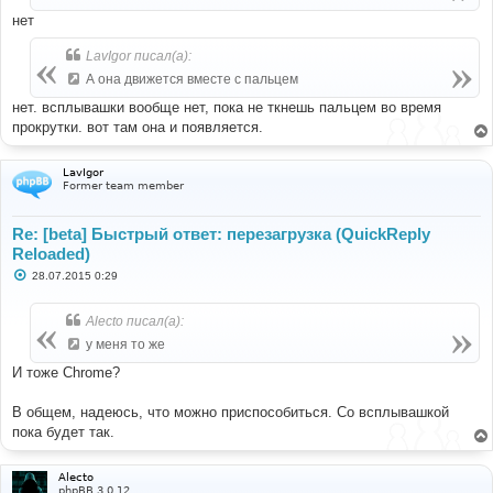
е
нет
LavIgor писал(а):
А она движется вместе с пальцем
нет. всплывашки вообще нет, пока не ткнешь пальцем во время
прокрутки. вот там она и появляется.
LavIgor
Former team member
Re: [beta] Быстрый ответ: перезагрузка (QuickReply
Reloaded)
С
28.07.2015 0:29
о
о
б
Alecto писал(а):
щ
е
у меня то же
н
и
И тоже Chrome?
е
В общем, надеюсь, что можно приспособиться. Со всплывашкой
пока будет так.
Alecto
phpBB 3.0.12