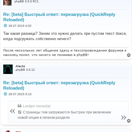
phpBB 3.0.0 RC1
Re: [beta] Быстрый ответ: перезагрузка (QuickReply
Reloaded)
С
28.07.2015 0:02
о
о
Так какая разница? Зачем это нужно делать при пустом текст боксе,
б
когда подгружать собственно нечего?
щ
е
н
и
После нескольких лет общения здесь и техсопровождения форумов я
е
наконец понял, что ничего не понимаю в phpBB!
Alecto
phpBB 3.0.12
Re: [beta] Быстрый ответ: перезагрузка (QuickReply
Reloaded)
С
28.07.2015 0:13
о
о
б
LavIgor писал(а):
щ
е
Страницы тем загружаются быстрее при включении
н
новой опции в личном разделе
и
е
rxu