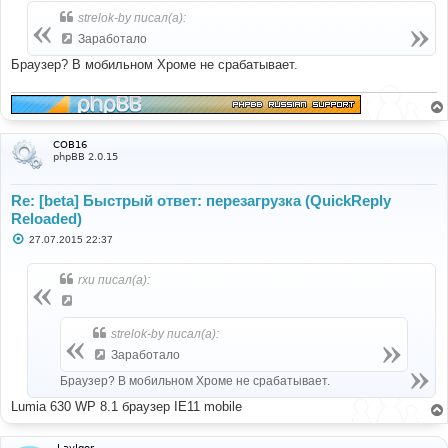
б
strelok-by писал(а):
щ
е
Заработало
н
и
Браузер? В мобильном Хроме не срабатывает.
е
COB16
phpBB 2.0.15
Re: [beta] Быстрый ответ: перезагрузка (QuickReply
Reloaded)
С
27.07.2015 22:37
о
о
б
rxu писал(а):
щ
е
н
и
strelok-by писал(а):
е
Заработало
Браузер? В мобильном Хроме не срабатывает.
Lumia 630 WP 8.1 браузер IE11 mobile
LavIgor