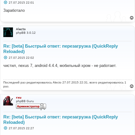
С
27.07.2015 22:01
о
о
Заработало
б
щ
е
н
и
Alecto
е
phpBB 3.0.12
Re: [beta] Быстрый ответ: перезагрузка (QuickReply
Reloaded)
С
27.07.2015 22:02
о
о
чистил, nexus 7, android 4.4.4, мобильный хром - не работает.
б
щ
е
н
Последний раз редактировалось
и
Alecto
27.07.2015 22:31, всего редактировалось 1
е
раз.
rxu
phpBB Guru
Re: [beta] Быстрый ответ: перезагрузка (QuickReply
Reloaded)
С
27.07.2015 22:27
о
о