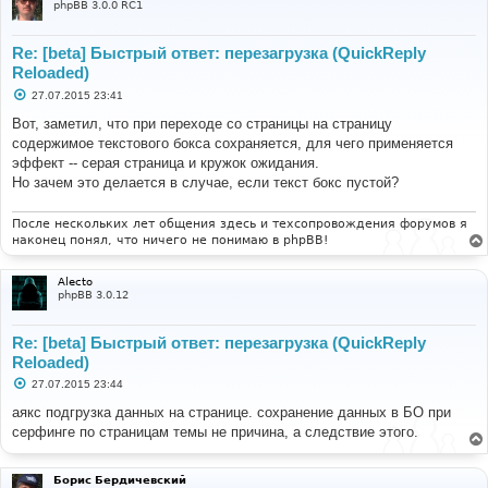
phpBB 3.0.0 RC1
Re: [beta] Быстрый ответ: перезагрузка (QuickReply
Reloaded)
С
27.07.2015 23:41
о
о
Вот, заметил, что при переходе со страницы на страницу
б
содержимое текстового бокса сохраняется, для чего применяется
щ
е
эффект -- серая страница и кружок ожидания.
н
Но зачем это делается в случае, если текст бокс пустой?
и
е
После нескольких лет общения здесь и техсопровождения форумов я
наконец понял, что ничего не понимаю в phpBB!
Alecto
phpBB 3.0.12
Re: [beta] Быстрый ответ: перезагрузка (QuickReply
Reloaded)
С
27.07.2015 23:44
о
о
аякс подгрузка данных на странице. сохранение данных в БО при
б
серфинге по страницам темы не причина, а следствие этого.
щ
е
н
и
Борис Бердичевский
е