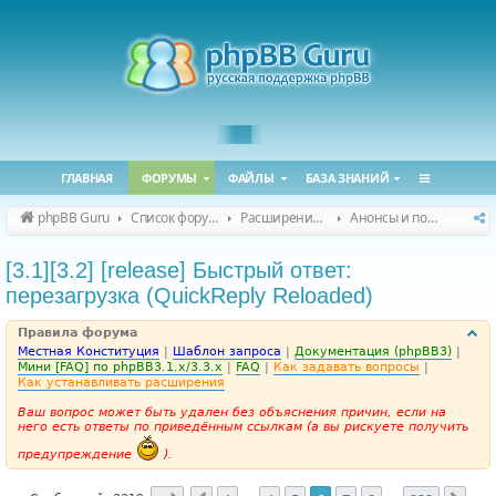
ГЛАВНАЯ
ФОРУМЫ
ФАЙЛЫ
БАЗА ЗНАНИЙ
phpBB Guru
Список форумов
Расширения phpBB
Анонсы и поддержка расширений для phpBB
[3.1][3.2] [release] Быстрый ответ:
перезагрузка (QuickReply Reloaded)
Правила форума
Местная Конституция
|
Шаблон запроса
|
Документация (phpBB3)
|
Мини [FAQ] по phpBB3.1.x/3.3.x
|
FAQ
|
Как задавать вопросы
|
Как устанавливать расширения
Ваш вопрос может быть удален без объяснения причин, если на
него есть ответы по приведённым ссылкам (а вы рискуете получить
предупреждение
).