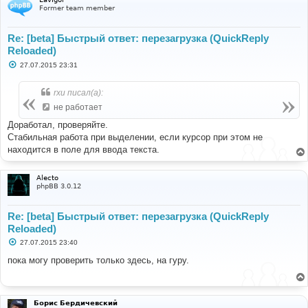
Former team member
Re: [beta] Быстрый ответ: перезагрузка (QuickReply
Reloaded)
С
27.07.2015 23:31
о
о
б
rxu писал(а):
щ
е
не работает
н
и
Доработал, проверяйте.
е
Стабильная работа при выделении, если курсор при этом не
находится в поле для ввода текста.
Alecto
phpBB 3.0.12
Re: [beta] Быстрый ответ: перезагрузка (QuickReply
Reloaded)
С
27.07.2015 23:40
о
о
пока могу проверить только здесь, на гуру.
б
щ
е
н
и
Борис Бердичевский
е