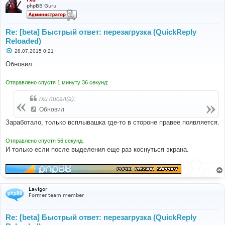
phpBB Guru
Re: [beta] Быстрый ответ: перезагрузка (QuickReply
Reloaded)
С
28.07.2015 0:21
о
о
Обновил.
б
щ
е
Отправлено спустя 1 минуту 36 секунд:
н
и
rxu писал(а):
е
Обновил
Заработало, только всплывашка где-то в стороне правее появляется.
Отправлено спустя 56 секунд:
И только если после выделения еще раз коснуться экрана.
LavIgor
Former team member
Re: [beta] Быстрый ответ: перезагрузка (QuickReply