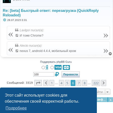
Re: [beta] Быстрый ответ: перезагрузка (QuickReply
Reloaded)
С
28.07.2015 0:31
о
о
б
LavIgor писал(а):
щ
е
И тоже Chrome?
н
и
е
Alecto писал(а):
nexus 7, android 4.4.4, мобильный хром
Поддержать phpBB Guru
Страница
6
из
222
1
4
5
6
7
8
222
Пред.
Сле
Сообщений: 3319
…
…
Перейти
Этот сайт использует cookies для
Главная
Форумы
Наша команда
О команде
Конфиденциальность
обеспечения своей корректной работы.
Подробнее