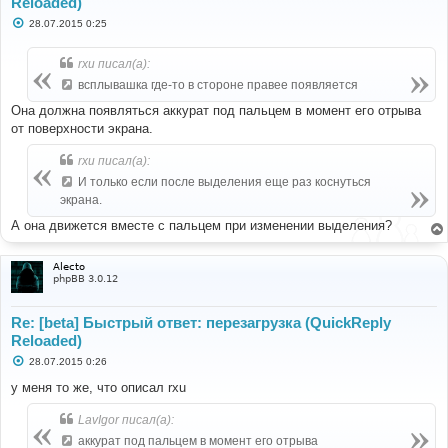
Reloaded)
С
28.07.2015 0:25
о
о
б
rxu писал(а):
щ
е
всплывашка где-то в стороне правее появляется
н
и
Она должна появляться аккурат под пальцем в момент его отрыва
е
от поверхности экрана.
rxu писал(а):
И только если после выделения еще раз коснуться
экрана.
А она движется вместе с пальцем при изменении выделения?
Alecto
phpBB 3.0.12
Re: [beta] Быстрый ответ: перезагрузка (QuickReply
Reloaded)
С
28.07.2015 0:26
о
о
у меня то же, что описал rxu
б
щ
LavIgor писал(а):
е
н
аккурат под пальцем в момент его отрыва
и