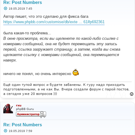
Re: Post Numbers
С
19.05.2019 7:45
о
о
Автор пишет, что это сделано для фикса бага
б
https://www.phpbb.com/customise/db/exte ... 61#p692361
щ
е
н
была какая-то проблема...
и
е
В окне просмотра, если вы щелкнете по какой-либо ссылке с
номерами сообщений, она не будет перемещать эту запись
первой, ссылка загружает страницу, а затем, когда вы снова
щелкаете ссылку с номерами сообщений, она перемещается
наверх.
ничего не понял, но очень интересно
Ещё один тупой вопрос и будете забанены. К гуру надо приходить
подготовленными, а не как Вы. Вчера создали форум с парой постов,
а сегодня уже 20 вопросов )))
rxu
phpBB Guru
Re: Post Numbers
С
19.05.2019 7:59
о