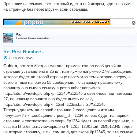
о
При клике на ссылку пост, который идет в ней якорем, идет первым
б
на странице без перезагрузки всей страницы.
щ
е
н
и
е
Pazh
Former team member
Re: Post Numbers
С
29.05.2019 9:45
о
о
Gubkin
, вот это бред он сделал: пример: кол-во сообщений на
б
странице установлено в 25 шт, нам нужно например 27-е сообщение,
щ
е
которое будет на второй странице просмотра темы второе сверху, а
н
всего в теме например 55 сообщений. По старому правильному
и
е
варианту оно имело ссылку в postnumber например
http://site.ru/viewtopic.php?p=12345#p12345 и светилось под номером
27, по новому варианту оно будет иметь ссылку
http://site.ru/viewtopic.php?f=12&t=123&start=25#p12345
Теперь удаляем на первой странице 2 сообщения и что мы
получаем? т.к. сообщение с post_id = 1234 теперь будет на первой
странице и соответственно якорь #p1234 будет на первой странице, а
ссылка http://site.ru/viewtopic.php?f=12&t=123&start=25#p12345 ведет
на вторую страницу, а т.к. там не будет якоря #p12345, то эта ссылка