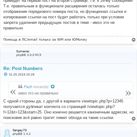
приведет на первый пост на второй странице, т.е. к 26-му сообщения.
Т.е. правильным в функционале расширения осталась только
отображение порядкового номера поста, но функционал ссылки и
копирования ссылки на пост будет работать только при условии
запрета удаления предыдущих постов в теме - имхо это не
правильно
Помощь в ЛС/email только за WM или ЮMoney
Sumanai
phpBB 3.0.0 RC5
Re: Post Numbers
С
31.05.2019 20:29
о
о
б
Pazh
писал(а):
щ
е
имхо это не правильно
н
и
С одной стороны да, с другой в варианте viewtopic.php?p=12345
е
получается дубликат контента со страницей /viewtopic.php?
f=12&t=123&start=25. Оно конечно решается каноничным адресом, но
поисковик всё равно тратит лимит обхода на такие ссылки.
Sergey73
phpBB 1.4.2