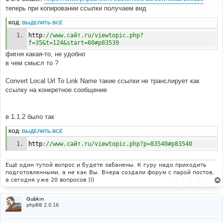
б
теперь при копировании ссылки получаем вид
щ
е
н
КОД:
ВЫДЕЛИТЬ ВСЁ
и
е
http
:
//www.сайт.ru/viewtopic.php?
f=35&t=124&start=60#p83539
фигня какая-то, не удобно
в чем смысл то ?
Convert Local Url To Link Name такие ссылки не транслирует как
ссылку на конкретное сообщение
в 1.1.2 было так
КОД:
ВЫДЕЛИТЬ ВСЁ
http
:
//www.сайт.ru/viewtopic.php?p=83540#p83540
Ещё один тупой вопрос и будете забанены. К гуру надо приходить
подготовленными, а не как Вы. Вчера создали форум с парой постов,
а сегодня уже 20 вопросов )))
Gubkin
phpBB 2.0.16