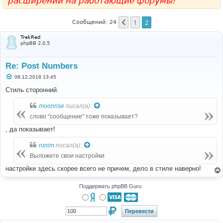
расширений на работающие форумы!
1
2
Пред.
Сообщений: 24
TrekRed
phpBB 2.0.5
Re: Post Numbers
С
08.12.2018 13:45
о
о
Стиль сторонний.
б
щ
moonrise
писал(а):
е
н
слово "сообщение" тоже показывает?
и
е
, да показывает!
ronim
писал(а):
Выложите свои настройки
настройки здесь скорее всего не причем, дело в стиле наверно!
Поддержать phpBB Guru