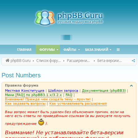
ГЛАВНАЯ
ФОРУМЫ
ФАЙЛЫ
БАЗА ЗНАНИЙ
phpBB Guru
Список форумов
Расширения phpBB
Бета-версии расширений для phpBB
Post Numbers
Правила форума
Местная Конституция
|
Шаблон запроса
|
Документация (phpBB3)
|
Мини [FAQ] по phpBB3.1.x/3.2.x
|
FAQ
|
Внимание! Прежде чем создать тему - прочти!
|
Как задавать вопросы
|
Как устанавливать расширения
Ваш вопрос может быть удален без объяснения причин, если на
него есть ответы по приведённым ссылкам (а вы рискуете получить
предупреждение
).
Внимание! Не устанавливайте бета-версии