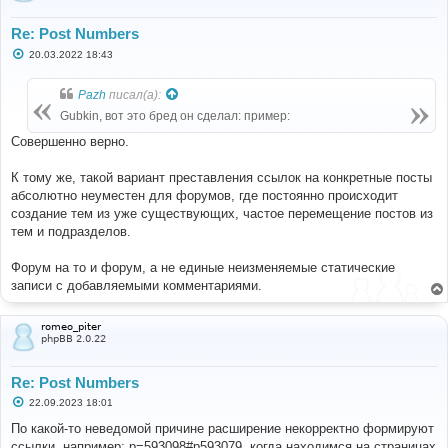
Re: Post Numbers
С
20.03.2022 18:43
о
о
б
Pazh
писал(а):
щ
е
Gubkin, вот это бред он сделал: пример:
н
и
Совершенно верно.
е
К тому же, такой вариант преставления ссылок на конкретные посты
абсолютно неуместен для форумов, где постоянно происходит
создание тем из уже существующих, частое перемещение постов из
тем и подразделов.
Форум на то и форум, а не единые неизменяемые статические
записи с добавляемыми комментариями.
romeo_piter
phpBB 2.0.22
Re: Post Numbers
С
22.09.2023 18:01
о
о
По какой-то неведомой причине расширение некорректно формируют
б
ссылки, например: p=593098#p593079, когда находимся на страницах