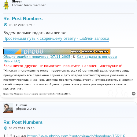
Sheer
Former team member
Re: Post Numbers
С
08.12.2018 17:10
о
о
Будем дальше гадать или все же
б
Простейший путь к скорейшему ответу - шаблон запроса
щ
е
н
и
е
Общие ошибки новичков (07.11.2005)
&
Как задавать вопросы
Мини FAQ
Если ничто другое не помогает, прочтите, наконец, инструкцию!
"Никакая инструкция не может перечислить всех обязанностей должностного лица,
предусмотреть все отдельные случаи и дать вперёд соответствующие указания, а
поэтому господа инженеры должны проявить инициативу и, руководствуясь знаниями
своей специальности и пользой дела, принять все усилия для оправдания своего
назначения".
Циркуляр Морского технического комитета №15 от 29.11.1910 г.
Gubkin
phpBB 2.0.16
Re: Post Numbers
С
04.05.2019 15:10
о
о
1.1.3 вышел
https://www.phpbb.com/customise/db/download/166116