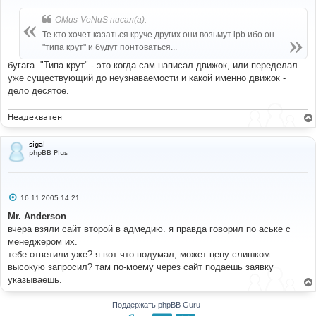
о
б
OMus-VeNuS писал(а):
щ
е
Те кто хочет казаться круче других они возьмут ipb ибо он
н
"типа крут" и будут понтоваться...
и
е
бугага. "Типа крут" - это когда сам написал движок, или переделал
уже существующий до неузнаваемости и какой именно движок -
дело десятое.
Неадекватен
sigal
phpBB Plus
С
16.11.2005 14:21
о
о
Mr. Anderson
б
вчера взяли сайт второй в адмедию. я правда говорил по аське с
щ
е
менеджером их.
н
тебе ответили уже? я вот что подумал, может цену слишком
и
е
высокую запросил? там по-моему через сайт подаешь заявку
указываешь.
Поддержать phpBB Guru