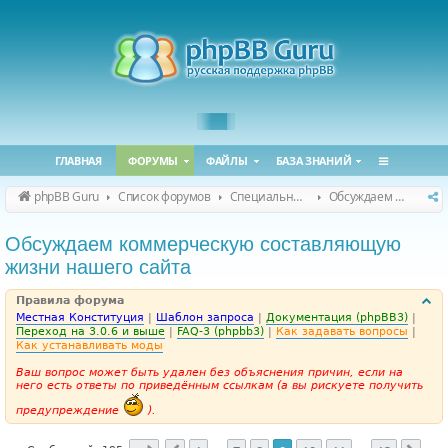
ГЛАВНАЯ
ФОРУМЫ
ФАЙЛЫ
БАЗА ЗНАНИЙ
phpBB Guru
Список форумов
Специальные форумы
Обсуждаем сайт и конференцию
Обсуждаем коммерческую составляющую
жизни нашего сайта
Правила форума
Местная Конституция
|
Шаблон запроса
|
Документация (phpBB3)
|
Переход на 3.0.6 и выше
|
FAQ-3 (phpbb3)
|
Как задавать вопросы
|
Как устанавливать моды
Ваш вопрос может быть удален без объяснения причин, если на
него есть ответы по приведённым ссылкам (а вы рискуете получить
предупреждение
).