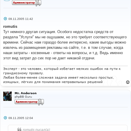
С
09.11.2005 11:42
о
о
romutis
б
Тут немного другая ситуация. Особого недостатка средств от
щ
е
раздела "Услуги" мы не ощушаем, но это требует соответствующего
н
времени. Сейчас нам гораздо более интересно, какие выгоды можно
и
е
извлечь из размещения рекламы на сайте, т.е. в том случае, когда
наши затраты - косвенные - ответы на вопросы, и т.д. Ведь именно
этот вид затрат до сих пор не дает никакой отдачи.
Эксперт - это человек, который избегает мелких ошибок на пути к
грандиозному провалу.
Любая более-менее сложная задача имеет несколько простых,
изящных, лёгких для понимания неправильных решений
Mr. Anderson
phpBB Guru
С
09.11.2005 12:04
о
о
б
romutis писал(а):