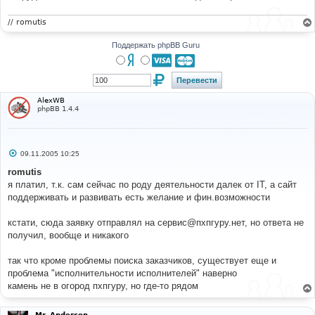
// romutis
Поддержать phpBB Guru
AlexWB
phpBB 1.4.4
С
09.11.2005 10:25
о
о
romutis
б
я платил, т.к. сам сейчас по роду деятельности далек от IT, а сайт
щ
е
поддерживать и развивать есть желание и фин.возможности
н
и
е
кстати, сюда заявку отправлял на сервис@пхпгуру.нет, но ответа не
получил, вообще и никакого
так что кроме проблемы поиска заказчиков, существует еще и
проблема "исполнительности исполнителей" наверно
камень не в огород пхпгуру, но где-то рядом
Mr. Anderson