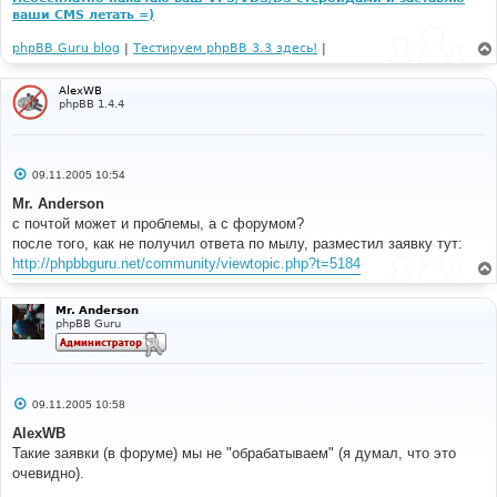
ваши CMS летать =)
phpBB Guru blog
|
Тестируем phpBB 3.3 здесь!
|
AlexWB
phpBB 1.4.4
С
09.11.2005 10:54
о
о
Mr. Anderson
б
с почтой может и проблемы, а с форумом?
щ
е
после того, как не получил ответа по мылу, разместил заявку тут:
н
http://phpbbguru.net/community/viewtopic.php?t=5184
и
е
Mr. Anderson
phpBB Guru
С
09.11.2005 10:58
о
о
AlexWB
б
Такие заявки (в форуме) мы не "обрабатываем" (я думал, что это
щ
е
очевидно).
н
и