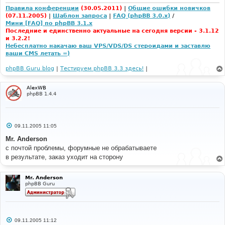
е
Правила конференции
(30.05.2011)
|
Общие ошибки новичков
(07.11.2005)
|
Шаблон запроса
|
FAQ (phpBB 3.0.x)
/
Мини [FAQ] по phpBB 3.1.x
Последние и единственно актуальные на сегодня версии - 3.1.12
и 3.2.2!
Небесплатно накачаю ваш VPS/VDS/DS стероидами и заставлю
ваши CMS летать =)
phpBB Guru blog
|
Тестируем phpBB 3.3 здесь!
|
AlexWB
phpBB 1.4.4
С
09.11.2005 11:05
о
о
Mr. Anderson
б
с почтой проблемы, форумные не обрабатываете
щ
е
в результате, заказ уходит на сторону
н
и
е
Mr. Anderson
phpBB Guru
С
09.11.2005 11:12