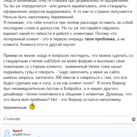
лица и начинаешь плести отмазки про формальности оформления.
Ты бы уж определился - или деньги зарабатывать, или стандарты
оформления запросов выдерживать. А то как-то странно получается.
Нельзя быть наполовину беременной.
Я понимаю, что тебе хочется при любом раскладе оставить за собой
последнее слово в дискуссии. Но ты уж постарайся обдумать
вариант какой-то гибкости в работе с клиентами. Потому что
потерянный клиент - это в первую очередь
твоя проблема
, а не
клиента. Клиента кто-то другой окучит.
Пример из жизни: когда я попросил поглядеть, что можно сделать со
стандартным стилем subSilver на моём форуме и высказал свои
пожелания со стороны клиента - знаменитый Vereor тоже начал
поджимать губы и говорить - "надо заполнить у меня на сайте
шаблон запроса, заплатить 300 баксов и смириться с тем, что всё
будет сделано как я хочу, а не как клиент хочет". В итоге Вереор
был незамедлительно послан в Бобруйск, а я нашел другого
дизайнера - более позитивного в общении с клиентом. Думаешь, что
это была моя проблема? Нет - это Вереор остался наполовину
беременным.
// romutis
Xpert
phpBB Guru