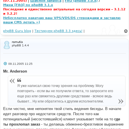
(07.11.2005)
|
Шаблон запроса
|
FAQ (phpBB 3.0.x)
/
Мини [FAQ] по phpBB 3.1.x
Последние и единственно актуальные на сегодня версии - 3.1.12
и 3.2.2!
Небесплатно накачаю ваш VPS/VDS/DS стероидами и заставлю
ваши CMS летать =)
phpBB Guru blog
|
Тестируем phpBB 3.3 здесь!
|
romutis
phpBB 1.4.4
С
09.11.2005 11:25
о
о
Mr. Anderson
б
щ
е
н
Я уже написал свою точку зрения на проблему. Могу
и
повторить - если вы не получили ответа, то запросите его
е
еще раз или свяжитесь другими средствами - всякое ведь
бывает... Ну или обратитесь к другим исполнителям.
Если честно, мне непонятен твой стиль ведения беседы. В начале
идет разговор про недостаток средств. После того как
потенциальный (несостоявшийся) клиент указывает тебе на то
где
ты прохлопал заказ
- ты делаешь обиженно-брезгливое выражение