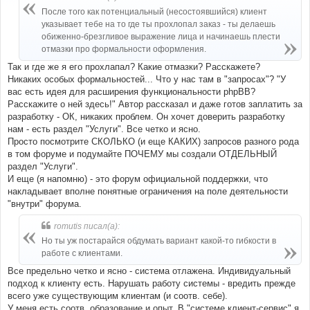
щ
е
После того как потенциальный (несостоявшийся) клиент
н
указывает тебе на то где ты прохлопал заказ - ты делаешь
и
е
обиженно-брезгливое выражение лица и начинаешь плести
отмазки про формальности оформления.
Так и где же я его прохлапал? Какие отмазки? Расскажете?
Никаких особых формальностей... Что у нас там в "запросах"? "У
вас есть идея для расширения функциональности phpBB?
Расскажите о ней здесь!" Автор рассказал и даже готов заплатить за
разработку - ОК, никаких проблем. Он хочет доверить разработку
нам - есть раздел "Услуги". Все четко и ясно.
Просто посмотрите СКОЛЬКО (и еще КАКИХ) запросов разного рода
в том форуме и подумайте ПОЧЕМУ мы создали ОТДЕЛЬНЫЙ
раздел "Услуги".
И еще (я напомню) - это форум официальной поддержки, что
накладывает вполне понятные ограничения на поле деятельности
"внутри" форума.
romutis писал(а):
Но ты уж постарайся обдумать вариант какой-то гибкости в
работе с клиентами.
Все предельно четко и ясно - система отлажена. Индивидуальный
подход к клиенту есть. Нарушать работу системы - вредить прежде
всего уже существующим клиентам (и соотв. себе).
У меня есть соотв. образование и опыт. В "системе клиент-сервис" я