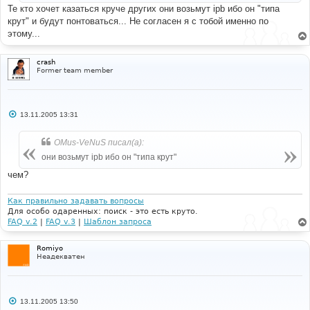
е
Те кто хочет казаться круче других они возьмут ipb ибо он "типа
крут" и будут понтоваться... Не согласен я с тобой именно по
этому...
crash
Former team member
С
13.11.2005 13:31
о
о
б
OMus-VeNuS писал(а):
щ
е
они возьмут ipb ибо он "типа крут"
н
и
чем?
е
Как правильно задавать вопросы
Для особо одаренных: поиск - это есть круто.
FAQ v.2
|
FAQ v.3
|
Шаблон запроса
Romiyo
Неадекватен
С
13.11.2005 13:50
о