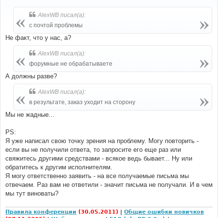
о
о
б
AlexWB писал(а):
щ
е
с почтой проблемы
н
и
Не факт, что у нас, а?
е
AlexWB писал(а):
форумные не обрабатываете
А должны разве?
AlexWB писал(а):
в результате, заказ уходит на сторону
Мы не жадные...
PS:
Я уже написал свою точку зрения на проблему. Могу повторить -
если вы не получили ответа, то запросите его еще раз или
свяжитесь другими средствами - всякое ведь бывает... Ну или
обратитесь к другим исполнителям.
Я могу ответственно заявить - на все получаемые письма мы
отвечаем. Раз вам не ответили - значит письма не получали. И в чем
мы тут виноваты?
Правила конференции
(30.05.2011)
|
Общие ошибки новичков