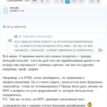
Страница
9
из
13
1
7
8
9
10
11
13
Пред.
Сле
Сообщений: 195
…
…
romutis
phpBB 1.4.4
С
09.11.2005 9:49
о
о
б
[R: R@m$e$ :U] писал(а):
щ
е
есть люди которые пляатят за эти консультации/помощи/
н
тд... и ничего в этом зазорного нету, имхо... вот вы тут все...
и
е
сам выучу... сам выучу... а может авремени ну совсем нету...
Всё верно. И времени жалко (его можно потратить с гораздо
большей пользой - хотя бы для того же зарабатывания денег) и не
всегда сам научишься / сумеешь сделать так как это сделает,
например, проф. график.
Например, я в HTML плохо разбираюсь, по сравнению с
профессионалами. Ну и стоило сидеть, копаться во всех форумных
темплейтах, чтобы их оптимизировать? Проще было дать объяву на
WHT и выбрать из кучи предложений то, которое больше всех
понравилось.
P.S. Там же, кстати, на WHT, приобрел негативный опыт
сотрудничества с нашими отечественными дизайнерами.