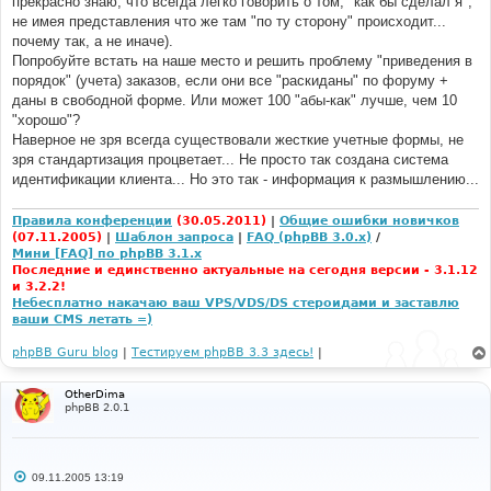
прекрасно знаю, что всегда легко говорить о том, "как бы сделал я",
не имея представления что же там "по ту сторону" происходит...
почему так, а не иначе).
Попробуйте встать на наше место и решить проблему "приведения в
порядок" (учета) заказов, если они все "раскиданы" по форуму +
даны в свободной форме. Или может 100 "абы-как" лучше, чем 10
"хорошо"?
Наверное не зря всегда существовали жесткие учетные формы, не
зря стандартизация процветает... Не просто так создана система
идентификации клиента... Но это так - информация к размышлению...
Правила конференции
(30.05.2011)
|
Общие ошибки новичков
(07.11.2005)
|
Шаблон запроса
|
FAQ (phpBB 3.0.x)
/
Мини [FAQ] по phpBB 3.1.x
Последние и единственно актуальные на сегодня версии - 3.1.12
и 3.2.2!
Небесплатно накачаю ваш VPS/VDS/DS стероидами и заставлю
ваши CMS летать =)
phpBB Guru blog
|
Тестируем phpBB 3.3 здесь!
|
OtherDima
phpBB 2.0.1
С
09.11.2005 13:19
о