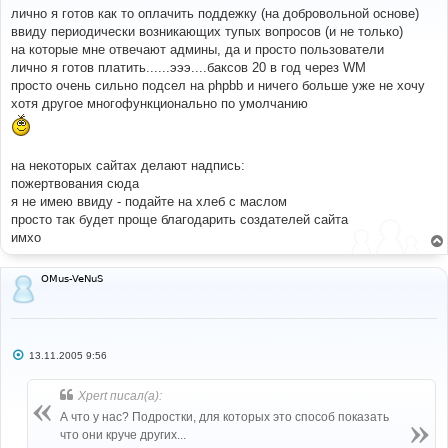
о
лично я готов как то оплачить поддежку (на добровольной основе)
б
ввиду периодически возникающих тупых вопросов (и не только)
щ
е
на которые мне отвечают админы, да и просто пользователи
н
лично я готов платить......эээ....баксов 20 в год через WM
и
е
просто очень сильно подсел на phpbb и ничего больше уже не хочу
хотя другое многофункционально по умолчанию
на некоторых сайтах делают надпись:
пожертвования сюда
я не имею ввиду - подайте на хлеб с маслом
просто так будет проще благодарить создателей сайта
имхо
OMus-VeNuS
С
13.11.2005 9:56
о
о
б
Xpert писал(а):
щ
е
А что у нас? Подростки, для которых это способ показать
н
что они круче других...
и