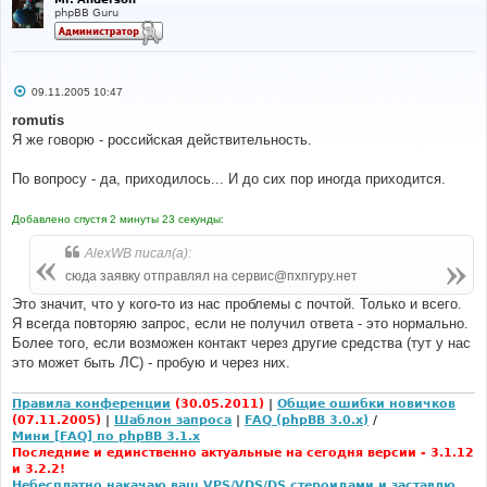
phpBB Guru
С
09.11.2005 10:47
о
о
romutis
б
Я же говорю - российская действительность.
щ
е
н
По вопросу - да, приходилось... И до сих пор иногда приходится.
и
е
Добавлено спустя 2 минуты 23 секунды:
AlexWB писал(а):
сюда заявку отправлял на сервис@пхпгуру.нет
Это значит, что у кого-то из нас проблемы с почтой. Только и всего.
Я всегда повторяю запрос, если не получил ответа - это нормально.
Более того, если возможен контакт через другие средства (тут у нас
это может быть ЛС) - пробую и через них.
Правила конференции
(30.05.2011)
|
Общие ошибки новичков
(07.11.2005)
|
Шаблон запроса
|
FAQ (phpBB 3.0.x)
/
Мини [FAQ] по phpBB 3.1.x
Последние и единственно актуальные на сегодня версии - 3.1.12
и 3.2.2!
Небесплатно накачаю ваш VPS/VDS/DS стероидами и заставлю