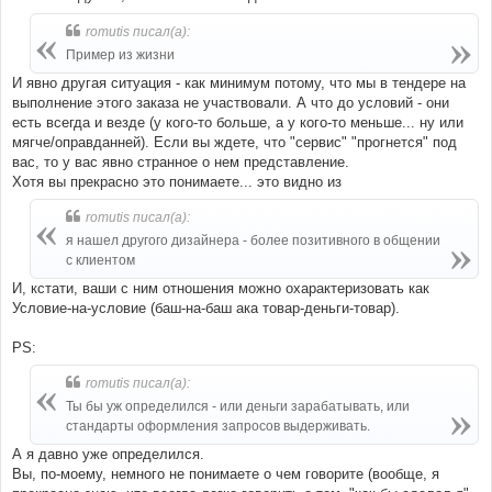
romutis писал(а):
Пример из жизни
И явно другая ситуация - как минимум потому, что мы в тендере на
выполнение этого заказа не участвовали. А что до условий - они
есть всегда и везде (у кого-то больше, а у кого-то меньше... ну или
мягче/оправданней). Если вы ждете, что "сервис" "прогнется" под
вас, то у вас явно странное о нем представление.
Хотя вы прекрасно это понимаете... это видно из
romutis писал(а):
я нашел другого дизайнера - более позитивного в общении
с клиентом
И, кстати, ваши с ним отношения можно охарактеризовать как
Условие-на-условие (баш-на-баш ака товар-деньги-товар).
PS:
romutis писал(а):
Ты бы уж определился - или деньги зарабатывать, или
стандарты оформления запросов выдерживать.
А я давно уже определился.
Вы, по-моему, немного не понимаете о чем говорите (вообще, я