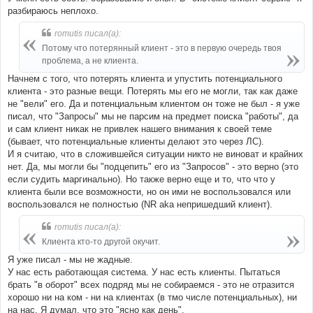
разбираюсь неплохо.
romutis писал(а):
Потому что потерянный клиент - это в первую очередь твоя
проблема, а не клиента.
Начнем с того, что потерять клиента и упустить потенциального
клиента - это разные вещи. Потерять мы его не могли, так как даже
не "вели" его. Да и потенциальным клиентом он тоже не был - я уже
писал, что "Запросы" мы не парсим на предмет поиска "работы", да
и сам клиент никак не привлек нашего внимания к своей теме
(бывает, что потенциальные клиенты делают это через ЛС).
И я считаю, что в сложившейся ситуации никто не виноват и крайних
нет. Да, мы могли бы "подцепить" его из "Запросов" - это верно (это
если судить маргинально). Но также верно еще и то, что что у
клиента были все возможности, но он ими не воспользовался или
воспользовался не полностью (NR aka непришедший клиент).
romutis писал(а):
Клиента кто-то другой окучит.
Я уже писал - мы не жадные.
У нас есть работающая система. У нас есть клиенты. Пытаться
брать "в оборот" всех подряд мы не собираемся - это не отразится
хорошо ни на ком - ни на клиентах (в тмо числе потенциальных), ни
на нас. Я думал, что это "ясно как день".