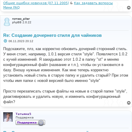
и
Общие ошибки новичков (07.11.2005)
&
Как задавать вопросы
е
Мини FAQ
romeo_piter
phpBB 2.0.22
Re: Создание дочернего стиля для чайников
С
06.11.2023 20:12
о
о
Подскажите, плз, как корректно обновить дочерний сторонний стиль.
б
У меня стоит, например, 1.0.1 версия стиля "style". Появляется 1.0.2
щ
е
с кучей изменений. Я закидываю этот 1.0.2 в папку "st" и меняю
н
конфигурационный файл (название и т.п.), чтобы он установился в
и
е
базу. Вношу нужные изменения. Как мне теперь корректно
установить новый стиль в старую папку и удалить старый? При этом
чтобы имя папки с новой версией было именно "style"
Просто перезаписать старые файлы на новые в старой папке "style",
деактивировать и удалить новую, и изменить конфигурационный
файл?
Татьяна5
Поддержка