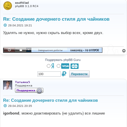
southklad
phpBB 3.1.0 RC4
Re: Создание дочернего стиля для чайников
С
29.04.2021 19:21
о
о
Удалять не нужно, нужно скрыть выбор всех, кроме двух.
б
щ
е
н
и
е
Поддержать phpBB Guru
Татьяна5
Поддержка
Re: Создание дочернего стиля для чайников
С
29.04.2021 20:35
о
о
igorbond
, можно деактивировать (не удалить) все лишние
б
щ
е
н