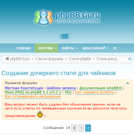
ГЛАВНАЯ
ФОРУМЫ
ФАЙЛЫ
БАЗА ЗНАНИЙ
phpBB Guru
Список форумов
Стили phpBB
Стили для phpBB 3.2.x / 3.3.x
Создание дочернего стиля для чайников
Правила форума
Местная Конституция
|
Шаблон запроса
|
Документация (phpBB3)
|
Мини [FAQ] по phpBB 3.1.x/3.2.x
|
FAQ
|
Как задавать вопросы
|
Как устанавливать расширения
Ваш вопрос может быть удален без объяснения причин, если на
него есть ответы по приведённым ссылкам (а вы рискуете получить
предупреждение
).
1
2
Пред.
Сообщений: 19