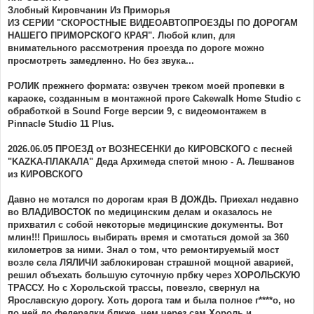
н
Злобный Кировчанин Из Приморья
и
е
ИЗ СЕРИИ "СКОРОСТНЫЕ ВИДЕОАВТОПРОЕЗДЫ ПО ДОРОГАМ
НАШЕГО ПРИМОРСКОГО КРАЯ". Любой клип, для
внимательного рассмотрения проезда по дороге можно
просмотреть замедленно. Но без звука...
РОЛИК прежнего формата: озвучен треком моей пропевки в
караоке, созданным в монтажной проге Cakewalk Home Studio с
обработкой в Sound Forge версии 9, с видеомонтажем в
Pinnacle Studio 11 Plus.
2026.06.05 ПРОЕЗД от ВОЗНЕСЕНКИ до КИРОВСКОГО с песней
"KAZKA-ПЛАКАЛА" Деда Архимеда спетой мною - А. Лешванов
из КИРОВСКОГО
Давно не мотался по дорогам края В ДОЖДЬ. Приехал недавно
во ВЛАДИВОСТОК по медицинским делам и оказалось не
прихватил с собой некоторые медицинские документы. Вот
млин!!! Пришлось выбирать время и смотаться домой за 360
километров за ними. Знал о том, что ремонтируемый мост
возле села ЛЯЛИЧИ заблокирован страшной мощной аварией,
решил объехать большую суточную прбку через ХОРОЛЬСКУЮ
ТРАССУ. Но с Хорольской трассы, повезло, свернул на
Ярославскую дорогу. Хоть дорога там и была полное г****о, но
по ней до федералки ближе, чем через сам Хороль и