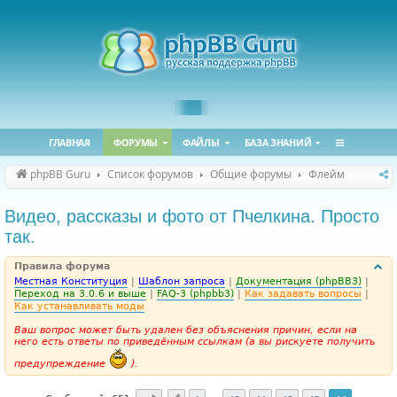
ГЛАВНАЯ
ФОРУМЫ
ФАЙЛЫ
БАЗА ЗНАНИЙ
phpBB Guru
Список форумов
Общие форумы
Флейм
Видео, рассказы и фото от Пчелкина. Просто
так.
Правила форума
Местная Конституция
|
Шаблон запроса
|
Документация (phpBB3)
|
Переход на 3.0.6 и выше
|
FAQ-3 (phpbb3)
|
Как задавать вопросы
|
Как устанавливать моды
Ваш вопрос может быть удален без объяснения причин, если на
него есть ответы по приведённым ссылкам (а вы рискуете получить
предупреждение
).