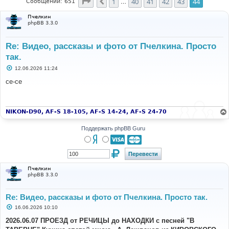
Страница
44
из
44
1
40
41
42
43
44
Пред.
Сообщений: 651
…
Пчелкин
phpBB 3.3.0
Re: Видео, рассказы и фото от Пчелкина. Просто
так.
С
12.06.2026 11:24
о
о
се-се
б
щ
е
н
и
NIKON-D90, AF-S 18-105, AF-S 14-24, AF-S 24-70
е
Поддержать phpBB Guru
Пчелкин
phpBB 3.3.0
Re: Видео, рассказы и фото от Пчелкина. Просто так.
С
16.06.2026 10:10
о
о
2026.06.07 ПРОЕЗД от РЕЧИЦЫ до НАХОДКИ с песней "В
б