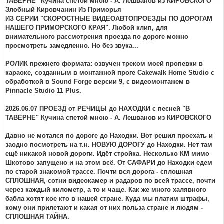
ТАВЕРНЕ" Кучина спетой мною - А. Лешванов из КИРОВСКОГО
щ
е
Злобный Кировчанин Из Приморья
н
ИЗ СЕРИИ "СКОРОСТНЫЕ ВИДЕОАВТОПРОЕЗДЫ ПО ДОРОГАМ
и
е
НАШЕГО ПРИМОРСКОГО КРАЯ". Любой клип, для
внимательного рассмотрения проезда по дороге можно
просмотреть замедленно. Но без звука...
РОЛИК прежнего формата: озвучен треком моей пропевки в
караоке, созданным в монтажной проге Cakewalk Home Studio с
обработкой в Sound Forge версии 9, с видеомонтажем в
Pinnacle Studio 11 Plus.
2026.06.07 ПРОЕЗД от РЕЧИЦЫ до НАХОДКИ с песней "В
ТАВЕРНЕ" Кучина спетой мною - А. Лешванов из КИРОВСКОГО
Давно не мотался по дороге до Находки. Вот решил проехать и
заодно посмотреть на т.н. НОВУЮ ДОРОГУ до Находки. Нет там
ещё никакой новой дороги. Идёт стройка. Несколько КМ мимо
Шкотово запущено и на этом всё. От САФАРИ до Находки едем
по старой знакомой трассе. Почти вся дорога - сплошная
СПЛОШНАЯ, сотни видеокамер и радаров по всей трассе, почти
через каждый километр, а то и чаще. Как же много халявного
бабла хотят кое кто в нашей стране. Куда мы платим штрафы,
кому они прилетают и какая от них польза стране и людям -
СПЛОШНАЯ ТАЙНА.