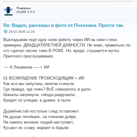
Пчелкин
phpBB 3.3.0
Re: Видео, рассказы и фото от Пчелкина. Просто так.
С
25.07.2026 11:19
о
о
Выкладываю ещё одну свою работу через ИИ на свои стихи,
б
примерно, ДВАДЦАТИЛЕТНЕЙ ДАВНОСТИ. Не знаю, правильно ли
щ
е
что сделал песню тоже В РОКЕ. Но, вроде, слушается жутко.
н
Приятного прослушивания...
и
е
-— А.Лешванов —- + ИИ
01 ВОЗМУЩЕНИЕ ПРОИСХОДЯЩИМ + ИИ
Как все мы напуганы, многие сгинули,
Где правда, где ложь? ВсЁ смешалось в дали.
Шакалы нагрянули, гнёзда разрушили,
Бродят по улицам, в дымке, в пыли.
ДурмАнистой поступью след оставляют
На душах погибших, на тленном добре.
На память великих людей наступают,
Кусают их славу, марают в борьбе.