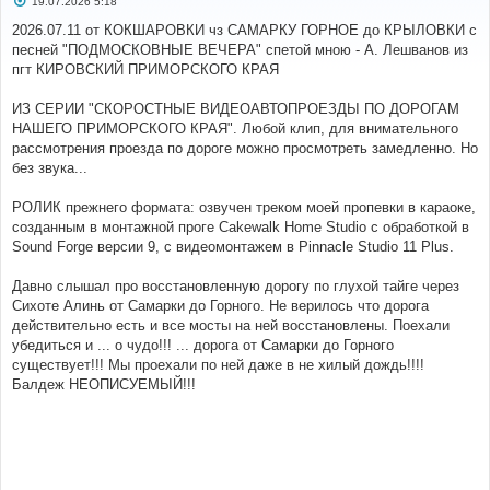
19.07.2026 5:18
о
о
2026.07.11 от КОКШАРОВКИ чз САМАРКУ ГОРНОЕ до КРЫЛОВКИ с
б
песней "ПОДМОСКОВНЫЕ ВЕЧЕРА" спетой мною - А. Лешванов из
щ
е
пгт КИРОВСКИЙ ПРИМОРСКОГО КРАЯ
н
и
е
ИЗ СЕРИИ "СКОРОСТНЫЕ ВИДЕОАВТОПРОЕЗДЫ ПО ДОРОГАМ
НАШЕГО ПРИМОРСКОГО КРАЯ". Любой клип, для внимательного
рассмотрения проезда по дороге можно просмотреть замедленно. Но
без звука...
РОЛИК прежнего формата: озвучен треком моей пропевки в караоке,
созданным в монтажной проге Cakewalk Home Studio с обработкой в
Sound Forge версии 9, с видеомонтажем в Pinnacle Studio 11 Plus.
Давно слышал про восстановленную дорогу по глухой тайге через
Сихоте Алинь от Самарки до Горного. Не верилось что дорога
действительно есть и все мосты на ней восстановлены. Поехали
убедиться и ... о чудо!!! ... дорога от Самарки до Горного
существует!!! Мы проехали по ней даже в не хилый дождь!!!!
Балдеж НЕОПИСУЕМЫЙ!!!