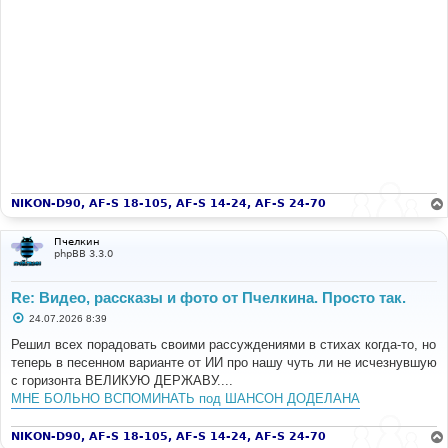
NIKON-D90, AF-S 18-105, AF-S 14-24, AF-S 24-70
Пчелкин
phpBB 3.3.0
Re: Видео, рассказы и фото от Пчелкина. Просто так.
С
24.07.2026 8:39
о
о
Решил всех порадовать своими рассуждениями в стихах когда-то, но
б
теперь в песенном варианте от ИИ про нашу чуть ли не исчезнувшую
щ
е
с горизонта ВЕЛИКУЮ ДЕРЖАВУ....
н
МНЕ БОЛЬНО ВСПОМИНАТЬ под ШАНСОН ДОДЕЛАНА
и
е
NIKON-D90, AF-S 18-105, AF-S 14-24, AF-S 24-70