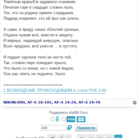
Тяжёлым враньЁм задавили сознание,
Печатая горе в сердцах словно пыль.
Тех, кто за родину принял страдания,
Подряд очерняют, кто ей был как штиль.
А сами, в бреду своих пОхотей грязных,
Отдали чужим всё, внесли в нищету.
И верных, надеждой живущих, опасных
Всех предали, всё унесли ... в пустоту.
И падает хрупкое тело из чести той,
Так, словно перо покидает крыло,
Что было со мною, но с новой бедою,
Оно нас опять не подняло. Ушло.
========================
1 ВОЗМУЩЕНИЕ ПРОИСХОДЯЩИМ в стиле РОК 2-44
NIKON-D90, AF-S 18-105, AF-S 14-24, AF-S 24-70
Поддержать phpBB Guru
Страница
44
из
44