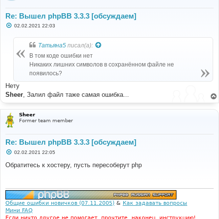
Re: Вышел phpBB 3.3.3 [обсуждаем]
С
02.02.2021 22:03
о
о
б
Татьяна5
писал(а):
щ
е
В том коде ошибки нет
н
Никаких лишних символов в сохранённом файле не
и
е
появилось?
Нету
Sheer
, Залил файл таже самая ошибка...
Sheer
Former team member
Re: Вышел phpBB 3.3.3 [обсуждаем]
С
02.02.2021 22:05
о
о
Обратитесь к хостеру, пусть пересоберут php
б
щ
е
н
и
е
Общие ошибки новичков (07.11.2005)
&
Как задавать вопросы
Мини FAQ
Если ничто другое не помогает, прочтите, наконец, инструкцию!