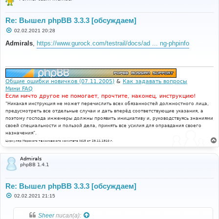
Re: Вышел phpBB 3.3.3 [обсуждаем]
С
02.02.2021 20:28
о
о
Admirals
,
https://www.gurock.com/testrail/docs/ad ... ng-phpinfo
б
щ
е
н
и
е
Общие ошибки новичков (07.11.2005)
&
Как задавать вопросы
Мини FAQ
Если ничто другое не помогает, прочтите, наконец, инструкцию!
"Никакая инструкция не может перечислить всех обязанностей должностного лица,
предусмотреть все отдельные случаи и дать вперёд соответствующие указания, а
поэтому господа инженеры должны проявить инициативу и, руководствуясь знаниями
своей специальности и пользой дела, принять все усилия для оправдания своего
назначения".
Циркуляр Морского технического комитета №15 от 29.11.1910 г.
Admirals
phpBB 1.4.1
Re: Вышел phpBB 3.3.3 [обсуждаем]
С
02.02.2021 21:15
о
о
б
Sheer
писал(а):
щ