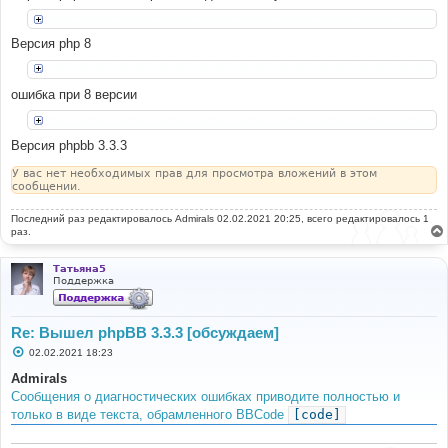
er.php'
(
include_path
=
'.:/opt/alt/php74/usr/share/pear'
)
in
/
home
/
ldccwtrp
/
public_html
/
vendor
/
composer
/
autoload_r
Версия php 8
eal
.
php on line 
12
ошибка при 8 версии
Версия phpbb 3.3.3
У вас нет необходимых прав для просмотра вложений в этом
сообщении.
Последний раз редактировалось
Admirals
02.02.2021 20:25, всего редактировалось 1
раз.
Татьяна5
Поддержка
Re: Вышел phpBB 3.3.3 [обсуждаем]
С
02.02.2021 18:23
о
о
Admirals
б
Сообщения о диагностических ошибках приводите полностью и
щ
е
только в виде текста, обрамленного BBCode
[code]
н
и
е