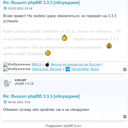
Re: Вышел phpBB 3.3.3 [обсуждаем]
С
03.02.2021 15:18
о
о
Всем привет! Не люблю сразу обновляться, но перешёл на 3.3.3
б
успешно.
щ
е
н
Криво работал phpBB SiteMaker на 3.2.11, решил его обновить... По
и
е
итогу вообще работать перестал
. Накатил обновление 3.3.3,
думал поможет. После обновления все хорошо работает
кроме phpBB SiteMaker
ФМСА
|
Форум нутрициологов России
|
GNU/Linux Devuan
|
Yet another Basic
KEMnEP
phpBB 2.0.18
Re: Вышел phpBB 3.3.3 [обсуждаем]
С
04.02.2021 5:42
о
о
Обновил основу ибо проблем так и не обнаружил.
б
щ
е
н
и
Поддержать phpBB Guru