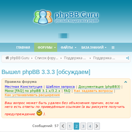
ГЛАВНАЯ
ФОРУМЫ
ФАЙЛЫ
БАЗА ЗНАНИЙ
phpBB Guru
Список форумов
Поддержка phpBB
Поддержка phpBB 3.3.x
Вышел phpBB 3.3.3 [обсуждаем]
Правила форума
Местная Конституция
|
Шаблон запроса
|
Документация (phpBB3)
|
Мини [FAQ] по phpBB 3.1.x/3.2.x
|
FAQ
|
Как задавать вопросы
|
Как устанавливать расширения
Ваш вопрос может быть удален без объяснения причин, если на
него есть ответы по приведённым ссылкам (а вы рискуете получить
предупреждение
).
1
2
3
4
Пред.
След.
Сообщений: 57