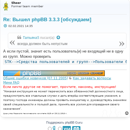
Sheer
Former team member
Re: Вышел phpBB 3.3.3 [обсуждаем]
С
02.02.2021 14:35
о
о
б
Татьяна5
писал(а):
щ
е
всегда должен быть непустым
н
и
А если пустой, значит есть пользователь(и) не входящий ни в одну
е
из групп. Можно проверить
STK-->Средства пользователей и групп-->Пользователи бе
Общие ошибки новичков (07.11.2005)
&
Как задавать вопросы
Мини FAQ
Если ничто другое не помогает, прочтите, наконец, инструкцию!
"Никакая инструкция не может перечислить всех обязанностей должностного лица,
предусмотреть все отдельные случаи и дать вперёд соответствующие указания, а
поэтому господа инженеры должны проявить инициативу и, руководствуясь знаниями
своей специальности и пользой дела, принять все усилия для оправдания своего
назначения".
Циркуляр Морского технического комитета №15 от 29.11.1910 г.
Поддержать phpBB Guru