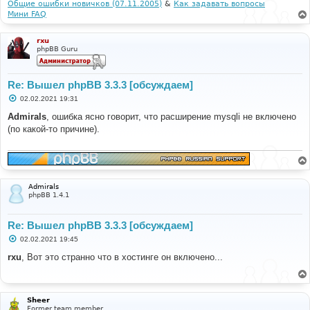
Общие ошибки новичков (07.11.2005)
&
Как задавать вопросы
Мини FAQ
rxu
phpBB Guru
Re: Вышел phpBB 3.3.3 [обсуждаем]
С
02.02.2021 19:31
о
о
Admirals
, ошибка ясно говорит, что расширение mysqli не включено
б
(по какой-то причине).
щ
е
н
и
е
Admirals
phpBB 1.4.1
Re: Вышел phpBB 3.3.3 [обсуждаем]
С
02.02.2021 19:45
о
о
rxu
, Вот это странно что в хостинге он включено...
б
щ
е
н
и
Sheer
е
Former team member