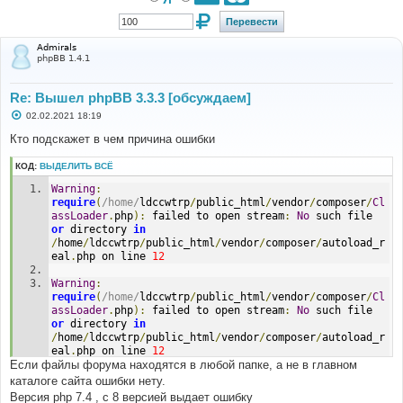
Admirals
phpBB 1.4.1
Re: Вышел phpBB 3.3.3 [обсуждаем]
С
02.02.2021 18:19
о
о
Кто подскажет в чем причина ошибки
б
щ
КОД:
ВЫДЕЛИТЬ ВСЁ
е
н
Warning
:
и
е
require
(
/home/
ldccwtrp
/
public_html
/
vendor
/
composer
/
Cl
assLoader
.
php
):
 failed to open stream
:
No
 such file 
or
 directory 
in
/
home
/
ldccwtrp
/
public_html
/
vendor
/
composer
/
autoload_r
eal
.
php on line 
12
Warning
:
require
(
/home/
ldccwtrp
/
public_html
/
vendor
/
composer
/
Cl
assLoader
.
php
):
 failed to open stream
:
No
 such file 
or
 directory 
in
/
home
/
ldccwtrp
/
public_html
/
vendor
/
composer
/
autoload_r
eal
.
php on line 
12
Если файлы форума находятся в любой папке, а не в главном
Fatal
 error
:
require
():
Failed
 opening required 
каталоге сайта ошибки нету.
'/home/ldccwtrp/public_html/vendor/composer/ClassLoad
Версия php 7.4 , с 8 версией выдает ошибку