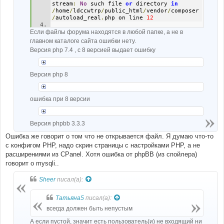
stream
:
No
 such file 
or
 directory 
in
/
home
/
ldccwtrp
/
public_html
/
vendor
/
composer
/
autoload_real
.
php on line 
12
Если файлы форума находятся в любой папке, а не в
Fatal
 error
:
require
():
Failed
 opening 
required 
главном каталоге сайта ошибки нету.
'/home/ldccwtrp/public_html/vendor/compose
Версия php 7.4 , с 8 версией выдает ошибку
r/ClassLoader.php'
(
include_path
=
'.:/opt/alt/php74/usr/share/
pear'
)
in
/
home
/
ldccwtrp
/
public_html
/
vendor
/
composer
Версия php 8
/
autoload_real
.
php on line 
12
ошибка при 8 версии
Версия phpbb 3.3.3
Ошибка же говорит о том что не открывается файл. Я думаю что-то
с конфигом PHP, надо скрин страницы с настройками PHP, а не
расширениями из CPanel. Хотя ошибка от phpBB (из спойлера)
говорит о mysqli..
Sheer
писал(а):
Татьяна5
писал(а):
всегда должен быть непустым
А если пустой, значит есть пользователь(и) не входящий ни