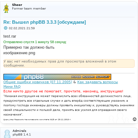
Sheer
Former team member
Re: Вышел phpBB 3.3.3 [обсуждаем]
С
02.02.2021 21:59
о
о
test.rar
б
Отправлено спустя 1 минуту 58 секунд:
щ
е
Примерно так должно быть
н
изображение.png
и
е
У вас нет необходимых прав для просмотра вложений в этом
сообщении.
Общие ошибки новичков (07.11.2005)
&
Как задавать вопросы
Мини FAQ
Если ничто другое не помогает, прочтите, наконец, инструкцию!
"Никакая инструкция не может перечислить всех обязанностей должностного лица,
предусмотреть все отдельные случаи и дать вперёд соответствующие указания, а
поэтому господа инженеры должны проявить инициативу и, руководствуясь знаниями
своей специальности и пользой дела, принять все усилия для оправдания своего
назначения".
Циркуляр Морского технического комитета №15 от 29.11.1910 г.
Admirals
phpBB 1.4.1