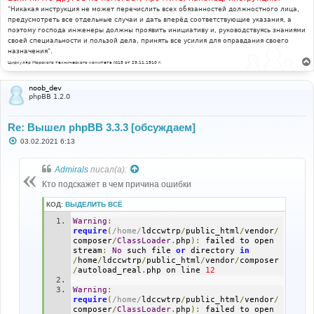
"Никакая инструкция не может перечислить всех обязанностей должностного лица,
предусмотреть все отдельные случаи и дать вперёд соответствующие указания, а
поэтому господа инженеры должны проявить инициативу и, руководствуясь знаниями
своей специальности и пользой дела, принять все усилия для оправдания своего
назначения".
Циркуляр Морского технического комитета №15 от 29.11.1910 г.
noob_dev
phpBB 1.2.0
Re: Вышел phpBB 3.3.3 [обсуждаем]
С
03.02.2021 6:13
о
о
б
Admirals
писал(а):
щ
е
Кто подскажет в чем причина ошибки
н
и
КОД:
ВЫДЕЛИТЬ ВСЁ
е
Warning
:
require
(
/home/
ldccwtrp
/
public_html
/
vendor
/
composer
/
ClassLoader
.
php
):
 failed to open 
stream
:
No
 such file 
or
 directory 
in
/
home
/
ldccwtrp
/
public_html
/
vendor
/
composer
/
autoload_real
.
php on line 
12
Warning
:
require
(
/home/
ldccwtrp
/
public_html
/
vendor
/
composer
/
ClassLoader
.
php
):
 failed to open 