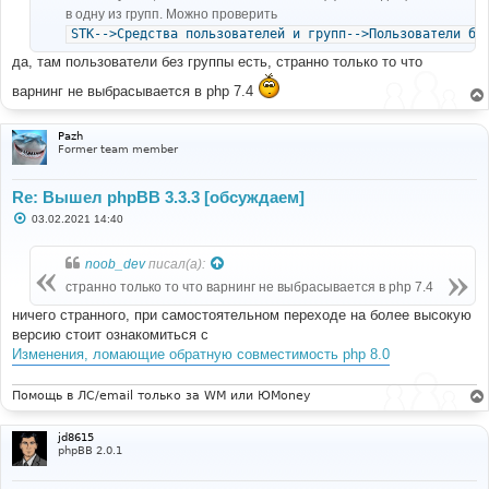
в одну из групп. Можно проверить
STK-->Средства пользователей и групп-->Пользователи бе
да, там пользователи без группы есть, странно только то что
варнинг не выбрасывается в php 7.4
Pazh
Former team member
Re: Вышел phpBB 3.3.3 [обсуждаем]
С
03.02.2021 14:40
о
о
б
noob_dev
писал(а):
щ
е
странно только то что варнинг не выбрасывается в php 7.4
н
и
ничего странного, при самостоятельном переходе на более высокую
е
версию стоит ознакомиться с
Изменения, ломающие обратную совместимость php 8.0
Помощь в ЛС/email только за WM или ЮMoney
jd8615
phpBB 2.0.1