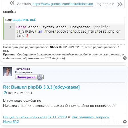
е
Admirals,
https://www.gurock.com/testrail/docs/ad
... ng-phpinfo
н
и
ошибка
е
КОД:
ВЫДЕЛИТЬ ВСЁ
Parse
 error
:
 syntax error
,
 unexpected 
'phpinfo'
(
T_STRING
)
in
/
home
/
ldccwtrp
/
public_html
/
test
.
php on 
line 
2
Последний раз редактировалось
Sheer
02.02.2021 22:02, всего редактировалось 1
раз.
Причина:
Сообщения о диагностических ошибках приводите полностью и только в
виде текста, обрамленного BBCode [code].
Татьяна5
Поддержка
Re: Вышел phpBB 3.3.3 [обсуждаем]
С
02.02.2021 21:34
о
о
В том коде ошибки нет
б
Никаких лишних символов в сохранённом файле не появилось?
щ
е
н
и
Общие ошибки новичков (07.11.2005)
&
Как задавать вопросы
е
Мини FAQ