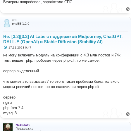
о
Вечером попробовал, заработало СПС.
б
щ
е
н
и
sf3
е
phpBB 1.2.0
Re: [3.2][3.3] AI Labs с поддержкой Midjourney, ChatGPT,
DALL-E (OpenAI) и Stable Diffusion (Stability AI)
С
17.11.2023 0:47
о
о
не могу включить модуль на конференции с 4.3 млн постов и 74к
б
тем. вешает php. пробовал через php-cli, то же самое.
щ
е
н
сервер выделенный.
и
е
что может это вызывать? то этого такая проблема была только с
модом ревизий постов. но он включился через php-cli.
cервер
nginx
php-fpm 7.4
mysql 8
Nekstati
Поддержка