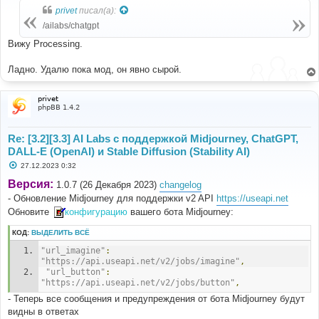
б
privet
писал(а):
щ
е
/ailabs/chatgpt
н
и
Вижу Processing.
е
Ладно. Удалю пока мод, он явно сырой.
privet
phpBB 1.4.2
Re: [3.2][3.3] AI Labs с поддержкой Midjourney, ChatGPT,
DALL-E (OpenAI) и Stable Diffusion (Stability AI)
С
27.12.2023 0:32
о
о
Версия:
1.0.7 (26 Декабря 2023)
changelog
б
- Обновление Midjourney для поддержки v2 API
https://useapi.net
щ
е
Обновите
конфигурацию
вашего бота Midjourney:
н
и
е
КОД:
ВЫДЕЛИТЬ ВСЁ
"url_imagine"
:
"https://api.useapi.net/v2/jobs/imagine"
,
"url_button"
:
"https://api.useapi.net/v2/jobs/button"
,
- Теперь все сообщения и предупреждения от бота Midjourney будут
видны в ответах