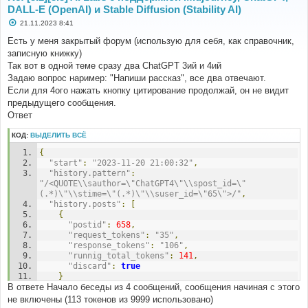
DALL-E (OpenAI) и Stable Diffusion (Stability AI)
С
21.11.2023 8:41
о
о
Есть у меня закрытый форум (использую для себя, как справочник,
б
записную книжку)
щ
е
Так вот в одной теме сразу два ChatGPT 3ий и 4ий
н
Задаю вопрос наример: "Напиши рассказ", все два отвечают.
и
е
Если для 4ого нажать кнопку цитирование продолжай, он не видит
предыдущего сообщения.
Ответ
КОД:
ВЫДЕЛИТЬ ВСЁ
{
"start"
:
"2023-11-20 21:00:32"
,
"history.pattern"
:
"/<QUOTE\\sauthor=\"ChatGPT4\"\\spost_id=\"
(.*)\"\\stime=\"(.*)\"\\suser_id=\"65\">/"
,
"history.posts"
:
[
{
"postid"
:
658
,
"request_tokens"
:
"35"
,
"response_tokens"
:
"106"
,
"runnig_total_tokens"
:
141
,
"discard"
:
true
}
В ответе Начало беседы из 4 сообщений, сообщения начиная с этого
],
"request.messages"
:
[
не включены (113 токенов из 9999 использовано)
{