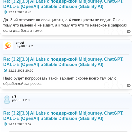
},
Re: [3.2][3.3] AI Labs с поддержкой Midjourney, ChatGPT,
"response.codes"
:
[
DALL-E (OpenAI) и Stable Diffusion (Stability AI)
200
С
22.11.2023 8:43
],
о
"finish"
:
"2023-11-20 21:00:38"
о
Да. 3-ий отвечает на свои цитаты, а 4 свои цитаты не видит. Я не к
}
б
тому что именно 4 не видит, а к тому что что то наверное в запросах
щ
е
если два бота в теме.
н
и
е
privet
phpBB 1.4.2
Re: [3.2][3.3] AI Labs с поддержкой Midjourney, ChatGPT,
DALL-E (OpenAI) и Stable Diffusion (Stability AI)
С
22.11.2023 20:50
о
о
Надо будет попробовать такой вариант, скорее всего там баг с
б
обработкой запросов.
щ
е
н
и
sf3
е
phpBB 1.2.0
Re: [3.2][3.3] AI Labs с поддержкой Midjourney, ChatGPT,
DALL-E (OpenAI) и Stable Diffusion (Stability AI)
С
24.11.2023 3:52
о
о