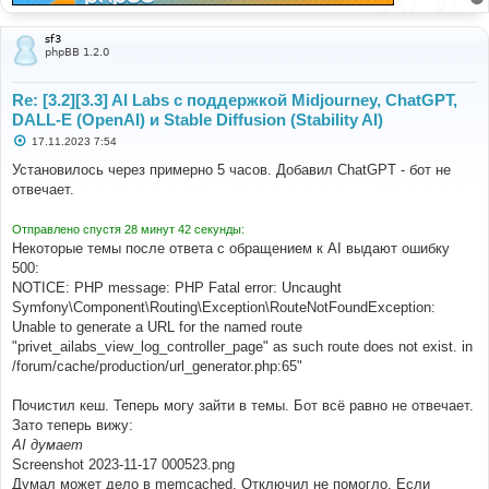
sf3
phpBB 1.2.0
Re: [3.2][3.3] AI Labs с поддержкой Midjourney, ChatGPT,
DALL-E (OpenAI) и Stable Diffusion (Stability AI)
С
17.11.2023 7:54
о
о
Установилось через примерно 5 часов. Добавил ChatGPT - бот не
б
отвечает.
щ
е
н
Отправлено спустя 28 минут 42 секунды:
и
е
Некоторые темы после ответа с обращением к AI выдают ошибку
500:
NOTICE: PHP message: PHP Fatal error: Uncaught
Symfony\Component\Routing\Exception\RouteNotFoundException:
Unable to generate a URL for the named route
"privet_ailabs_view_log_controller_page" as such route does not exist. in
/forum/cache/production/url_generator.php:65"
Почистил кеш. Теперь могу зайти в темы. Бот всё равно не отвечает.
Зато теперь вижу:
AI думает
Screenshot 2023-11-17 000523.png
Думал может дело в memcached. Отключил не помогло. Если