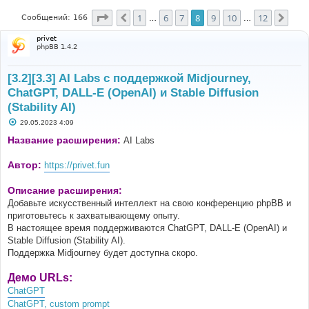
Страница
8
из
12
1
6
7
8
9
10
12
Пред.
След
Сообщений: 166
…
…
privet
phpBB 1.4.2
[3.2][3.3] AI Labs с поддержкой Midjourney,
ChatGPT, DALL-E (OpenAI) и Stable Diffusion
(Stability AI)
С
29.05.2023 4:09
о
о
Название расширения:
AI Labs
б
щ
е
Автор:
https://privet.fun
н
и
е
Описание расширения:
Добавьте искусственный интеллект на свою конференцию phpBB и
приготовьтесь к захватывающему опыту.
В настоящее время поддерживаются ChatGPT, DALL-E (OpenAI) и
Stable Diffusion (Stability AI).
Поддержка Midjourney будет доступна скоро.
Демо URLs:
ChatGPT
ChatGPT, custom prompt