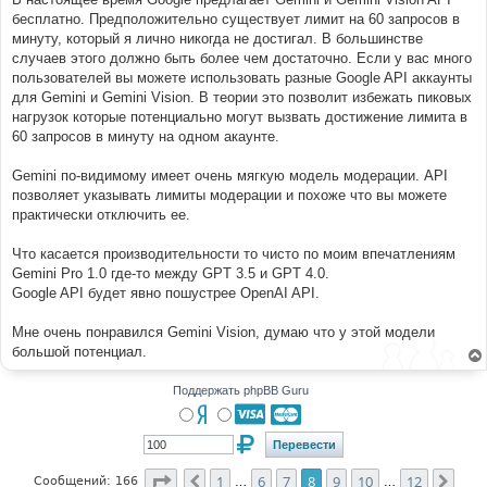
бесплатно. Предположительно существует лимит на 60 запросов в
минуту, который я лично никогда не достигал. В большинстве
случаев этого должно быть более чем достаточно. Если у вас много
пользователей вы можете использовать разные Google API аккаунты
для Gemini и Gemini Vision. В теории это позволит избежать пиковых
нагрузок которые потенциально могут вызвать достижение лимита в
60 запросов в минуту на одном акаунте.
Gemini по-видимому имеет очень мягкую модель модерации. API
позволяет указывать лимиты модерации и похоже что вы можете
практически отключить ее.
Что касается производительности то чисто по моим впечатлениям
Gemini Pro 1.0 где-то между GPT 3.5 и GPT 4.0.
Google API будет явнo пошустрее OpenAI API.
Мне очень понравился Gemini Vision, думаю что у этой модели
большой потенциал.
Поддержать phpBB Guru
Страница
8
из
12
1
6
7
8
9
10
12
Пред.
След
Сообщений: 166
…
…