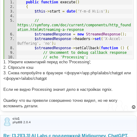
public
function
 execute
()
{
$this
->
start 
=
date
(
'Y-m-d H:i:s'
);
// 
https://symfony.com/doc/current/components/http_found
ation.html#streaming-a-response
$streamedResponse
=
new
StreamedResponse
();
$streamedResponse
->
headers
->
set
(
'X-Accel-
Buffering'
,
'no'
);
$streamedResponse
->
setCallback
(
function
()
{
// Uncomment to debug callback response
// echo 'Processing';
1. Уберите коментарий перед echo 'Processing';
flush
();
});
2. Сбросьте кэш
$streamedResponse
->
send
();
3. Снова попробуйте в браузере <форум>/app.php/ailabs/chatgpt или
<форум>/ailabs/chatgpt
Если не видно Processing значит дело в настройках ngnix.
Ошибку что вы превели совершенно точно видел, но не могу
вспомнить детали.
ciiz1
phpBB 2.0.4
Re: [3.2][3.3] AI Labs с поддержкой Midjourney, ChatGPT,