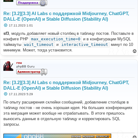
Re: [3.2][3.3] AI Labs с поддержкой Midjourney, ChatGPT,
DALL-E (OpenAI) и Stable Diffusion (Stability AI)
С
17.11.2023 1:01
о
о
sf3
, модуль добавляет новый столбец в таблицу постов. Поставьте в
б
конфиге PHP
max_execution_time=0
и в конфигурации MySQL
щ
е
таймауты
wait_timeout
и
interactive_timeout
минут по 10
н
минимум. Может, тогда установится.
и
е
rxu
phpBB Guru
Re: [3.2][3.3] AI Labs с поддержкой Midjourney, ChatGPT,
DALL-E (OpenAI) и Stable Diffusion (Stability AI)
С
17.11.2023 5:29
о
о
По опыту расширения склейки сообщений, добавление столбцов в
б
таблицу постов - не очень хорошая идея. На больших конференциях
щ
е
эта миграция может вообще не отрабатывать. В итоге пришлось
н
выносить данные в отдельную таблицу и корректировать SQL
и
е
запросы.