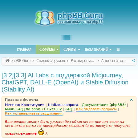
ГЛАВНАЯ
ФОРУМЫ
ФАЙЛЫ
БАЗА ЗНАНИЙ
phpBB Guru
Список форумов
Расширения phpBB
Анонсы и поддержка расширений для phpBB
[3.2][3.3] AI Labs с поддержкой Midjourney,
ChatGPT, DALL-E (OpenAI) и Stable Diffusion
(Stability AI)
Правила форума
Местная Конституция
|
Шаблон запроса
|
Документация (phpBB3)
|
Мини [FAQ] по phpBB3.1.x/3.3.x
|
FAQ
|
Как задавать вопросы
|
Как устанавливать расширения
Ваш вопрос может быть удален без объяснения причин, если на
него есть ответы по приведённым ссылкам (а вы рискуете получить
предупреждение
).