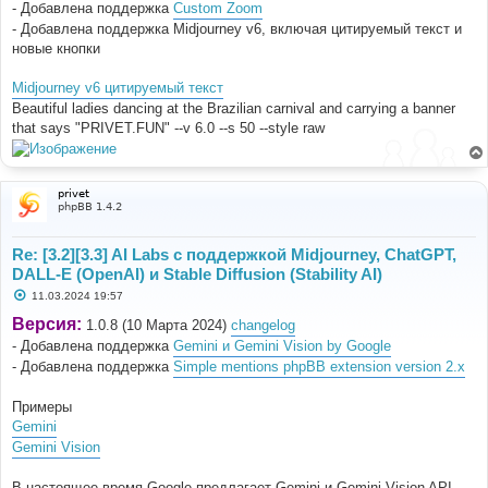
- Добавлена поддержка
Custom Zoom
- Добавлена поддержка Midjourney v6, включая цитируемый текст и
новые кнопки
Midjourney v6 цитируемый текст
Beautiful ladies dancing at the Brazilian carnival and carrying a banner
that says "PRIVET.FUN" --v 6.0 --s 50 --style raw
privet
phpBB 1.4.2
Re: [3.2][3.3] AI Labs с поддержкой Midjourney, ChatGPT,
DALL-E (OpenAI) и Stable Diffusion (Stability AI)
С
11.03.2024 19:57
о
о
Версия:
1.0.8 (10 Марта 2024)
changelog
б
- Добавлена поддержка
Gemini и Gemini Vision by Google
щ
е
- Добавлена поддержка
Simple mentions phpBB extension version 2.x
н
и
е
Примеры
Gemini
Gemini Vision
В настоящее время Google предлагает Gemini и Gemini Vision API