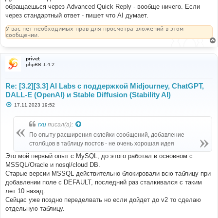
обращаешься через Advanced Quick Reply - вообще ничего. Если
через стандартный ответ - пишет что AI думает.
У вас нет необходимых прав для просмотра вложений в этом
сообщении.
privet
phpBB 1.4.2
Re: [3.2][3.3] AI Labs с поддержкой Midjourney, ChatGPT,
DALL-E (OpenAI) и Stable Diffusion (Stability AI)
С
17.11.2023 19:52
о
о
б
rxu
писал(а):
щ
е
По опыту расширения склейки сообщений, добавление
н
столбцов в таблицу постов - не очень хорошая идея
и
е
Это мой первый опыт с MySQL, до этого работал в основном с
MSSQL/Oracle и nosql/cloud DB.
Старые версии MSSQL действительно блокировали всю таблицу при
добавлении поле с DEFAULT, последний раз сталкивался с таким
лет 10 назад.
Сейцас уже поздно переделвать но если дойдет до v2 то сделаю
отдельную таблицу.