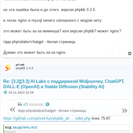
но эта ошибка была и до этого. версия phpbb 3.3.5.
в логах nginx и mysql ничего связанного с модом нету.
это может быть из-за мемкеша? или версии phpbb? может nginx?
/app.php/ailabs/chatgpt - белая страница.
Думаю это может быть из-за nginx.
privet
phpBB 1.4.2
Re: [3.2][3.3] AI Labs с поддержкой Midjourney, ChatGPT,
DALL-E (OpenAI) и Stable Diffusion (Stability AI)
С
20.11.2023 22:29
о
о
б
sf3
писал(а):
щ
е
/app.php/ailabs/chatgpt - белая страница.
н
и
https://github.com/privet-fun/phpbb_ail ... roller.php
lines 75-87
е
КОД:
ВЫДЕЛИТЬ ВСЁ