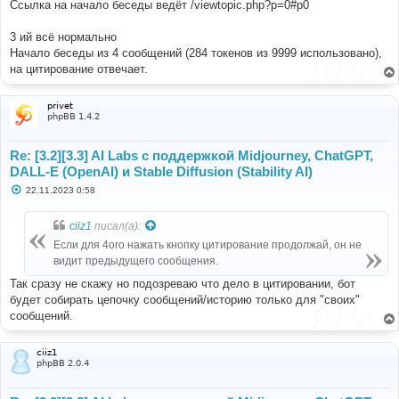
Ссылка на начало беседы ведёт /viewtopic.php?p=0#p0
"role"
:
"user"
,
"content"
:
"продолжай"
3 ий всё нормально
}
Начало беседы из 4 сообщений (284 токенов из 9999 использовано),
],
"response"
:
{
на цитирование отвечает.
"id"
:
"chatcmpl-8N2rRfKaXfx9PcEEucyRIuNGZXv7z"
,
"object"
:
"chat.completion"
,
"created"
:
1700503233
,
privet
phpBB 1.4.2
"model"
:
"gpt-4-1106-preview"
,
"choices"
:
[
{
Re: [3.2][3.3] AI Labs с поддержкой Midjourney, ChatGPT,
"index"
:
0
,
DALL-E (OpenAI) и Stable Diffusion (Stability AI)
"message"
:
{
"role"
:
"assistant"
,
С
22.11.2023 0:58
"content"
:
"Конечно, продолжу. О чем бы вы 
о
о
хотели поговорить или что бы вы хотели узнать? Если у 
б
ciiz1
писал(а):
вас есть конкретный вопрос или тема для обсуждения, 
щ
пожалуйста, дайте мне знать, и я постараюсь 
е
Если для 4ого нажать кнопку цитирование продолжай, он не
предоставить вам информацию или продолжить диалог."
н
видит предыдущего сообщения.
и
},
е
"finish_reason"
:
"stop"
Так сразу не скажу но подозреваю что дело в цитировании, бот
}
будет собирать цепочку сообщений/историю только для "своих"
],
сообщений.
"usage"
:
{
"prompt_tokens"
:
12
,
"completion_tokens"
:
101
,
ciiz1
"total_tokens"
:
113
phpBB 2.0.4
},
"system_fingerprint"
:
"fp_a24b4d720c"