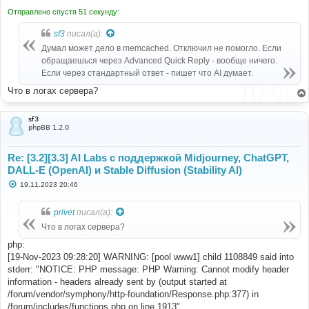
Отправлено спустя 51 секунду:
sf3
писал(а):
Думал может дело в memcached. Отключил не помогло. Если
обращаешься через Advanced Quick Reply - вообще ничего.
Если через стандартный ответ - пишет что AI думает.
Что в логах сервера?
sf3
phpBB 1.2.0
Re: [3.2][3.3] AI Labs с поддержкой Midjourney, ChatGPT,
DALL-E (OpenAI) и Stable Diffusion (Stability AI)
С
19.11.2023 20:46
о
о
б
privet
писал(а):
щ
е
Что в логах сервера?
н
и
php:
е
[19-Nov-2023 09:28:20] WARNING: [pool www1] child 1108849 said into
stderr: "NOTICE: PHP message: PHP Warning: Cannot modify header
information - headers already sent by (output started at
/forum/vendor/symphony/http-foundation/Response.php:377) in
/forum/includes/functions.php on line 1913"