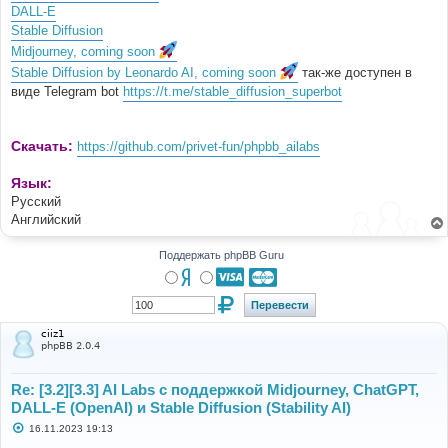
DALL-E
Stable Diffusion
Midjourney, coming soon
Stable Diffusion by Leonardo AI, coming soon
так-же доступен в
виде Telegram bot
https://t.me/stable_diffusion_superbot
Скачать:
https://github.com/privet-fun/phpbb_ailabs
Язык:
Русский
Английский
Поддержать phpBB Guru
ciiz1
phpBB 2.0.4
Re: [3.2][3.3] AI Labs с поддержкой Midjourney, ChatGPT,
DALL-E (OpenAI) и Stable Diffusion (Stability AI)
С
16.11.2023 19:13
о