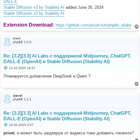
DALL-E
Stable Diffusion v3 by Stability AI
added June 30, 2024
Stable Diffusion v2 by Stability AI
Extension Download:
https://github.com/privet-fun/phpbb_ailabs
nixm
phpBB 1.0.0
Re: [3.2][3.3] AI Labs с поддержкой Midjourney, ChatGPT,
DALL-E (OpenAI) и Stable Diffusion (Stability AI)
С
11.02.2025 19:27
о
о
Планируется добавление DeepSeek и Qwen ?
б
щ
е
н
и
ipavel
е
phpBB 1.2.1
Re: [3.2][3.3] AI Labs с поддержкой Midjourney, ChatGPT,
DALL-E (OpenAI) и Stable Diffusion (Stability AI)
С
16.02.2025 0:07
о
о
privet
, и может быть шедеврум от яндекса тоже добавить сможете?
б
щ