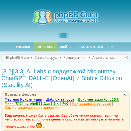
ГЛАВНАЯ
ФОРУМЫ
ФАЙЛЫ
БАЗА ЗНАНИЙ
phpBB Guru
Список форумов
Расширения phpBB
Анонсы и поддержка расширений для phpBB
[3.2][3.3] AI Labs с поддержкой Midjourney,
ChatGPT, DALL-E (OpenAI) и Stable Diffusion
(Stability AI)
Правила форума
Местная Конституция
|
Шаблон запроса
|
Документация (phpBB3)
|
Мини [FAQ] по phpBB3.1.x/3.3.x
|
FAQ
|
Как задавать вопросы
|
Как устанавливать расширения
Ваш вопрос может быть удален без объяснения причин, если на
него есть ответы по приведённым ссылкам (а вы рискуете получить
предупреждение
).