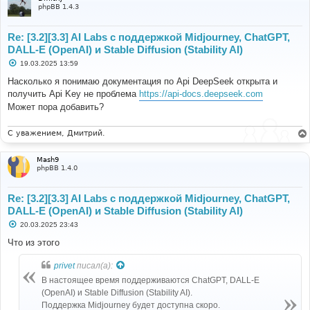
phpBB 1.4.3
Re: [3.2][3.3] AI Labs с поддержкой Midjourney, ChatGPT,
DALL-E (OpenAI) и Stable Diffusion (Stability AI)
С
19.03.2025 13:59
о
о
Насколько я понимаю документация по Api DeepSeek открыта и
б
получить Api Key не проблема
https://api-docs.deepseek.com
щ
е
Может пора добавить?
н
и
е
С уважением, Дмитрий.
Mash9
phpBB 1.4.0
Re: [3.2][3.3] AI Labs с поддержкой Midjourney, ChatGPT,
DALL-E (OpenAI) и Stable Diffusion (Stability AI)
С
20.03.2025 23:43
о
о
Что из этого
б
щ
privet
писал(а):
е
н
В настоящее время поддерживаются ChatGPT, DALL-E
и
е
(OpenAI) и Stable Diffusion (Stability AI).
Поддержка Midjourney будет доступна скоро.