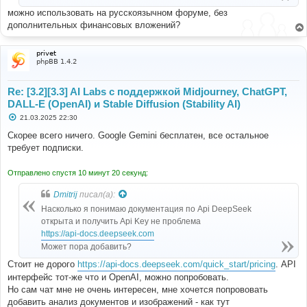
можно использовать на русскоязычном форуме, без
дополнительных финансовых вложений?
privet
phpBB 1.4.2
Re: [3.2][3.3] AI Labs с поддержкой Midjourney, ChatGPT,
DALL-E (OpenAI) и Stable Diffusion (Stability AI)
С
21.03.2025 22:30
о
о
Скорее всего ничего. Google Gemini бесплатен, все остальное
б
требует подписки.
щ
е
н
Отправлено спустя 10 минут 20 секунд:
и
е
Dmitrij
писал(а):
Насколько я понимаю документация по Api DeepSeek
открыта и получить Api Key не проблема
https://api-docs.deepseek.com
Может пора добавить?
Стоит не дорого
https://api-docs.deepseek.com/quick_start/pricing
. API
интерфейс тот-же что и OpenAI, можно попробовать.
Но сам чат мне не очень интересен, мне хочется попрововать
добавить анализ документов и изображений - как тут