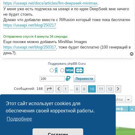
https://useapi.net/docs/articles/llm-deepseek-minimax
.
У меня уже есть подписка на useapi и по идее DeepSeek мне ничего
не будет стоить.
Думаю что добавлю вместе с Riffusion который тоже пока бесплатен
https://useapi.net/blog/250217
Отправлено спустя 4 минуты 34 секунды:
Еще похоже можно добавить MiniMax Images
https://useapi.net/blog/250317
, тоже будет бесплатно (100 генераций в
день?).
Поддержать phpBB Guru
Страница
10
из
12
1
8
9
10
11
12
Пред.
След.
Сообщений: 166
…
Перейти
Этот сайт использует cookies для
Главная
Форумы
Наша команда
О команде
Конфиденциальность
обеспечения своей корректной работы.
Подробнее
Time: 0.280s
| Peak Memory Usage: 3.14 МБ | GZIP: Off |
Queries: 39
© phpBB Guru, 2004—2026
Согласен