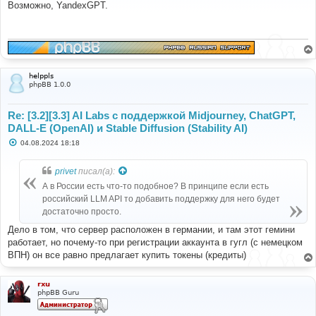
о
Возможно, YandexGPT.
б
щ
е
н
и
е
helppls
phpBB 1.0.0
Re: [3.2][3.3] AI Labs с поддержкой Midjourney, ChatGPT,
DALL-E (OpenAI) и Stable Diffusion (Stability AI)
С
04.08.2024 18:18
о
о
б
privet
писал(а):
щ
е
А в России есть что-то подобное? В принципе если есть
н
российский LLM API то добавить поддержку для него будет
и
е
достаточно просто.
Дело в том, что сервер расположен в германии, и там этот гемини
работает, но почему-то при регистрации аккаунта в гугл (с немецком
ВПН) он все равно предлагает купить токены (кредиты)
rxu
phpBB Guru