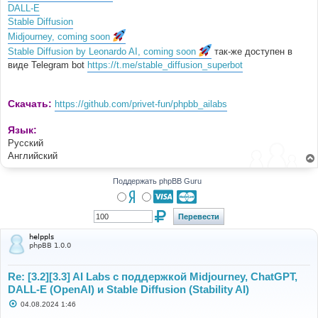
DALL-E
Stable Diffusion
Midjourney, coming soon
Stable Diffusion by Leonardo AI, coming soon
так-же доступен в
виде Telegram bot
https://t.me/stable_diffusion_superbot
Скачать:
https://github.com/privet-fun/phpbb_ailabs
Язык:
Русский
Английский
Поддержать phpBB Guru
helppls
phpBB 1.0.0
Re: [3.2][3.3] AI Labs с поддержкой Midjourney, ChatGPT,
DALL-E (OpenAI) и Stable Diffusion (Stability AI)
С
04.08.2024 1:46
о