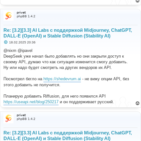
е
н
и
privet
е
phpBB 1.4.2
Re: [3.2][3.3] AI Labs с поддержкой Midjourney, ChatGPT,
DALL-E (OpenAI) и Stable Diffusion (Stability AI)
С
18.02.2025 20:36
о
о
@nixm @ipavel
б
DeepSeek уже начал было добавлять но они закрыли доступ к
щ
е
своему API, думаю что как ситуация изменится смогу добавить.
н
Ну или надо будет смотреть на других вендоров иx API.
и
е
Посмотрел бегло на
https://shedevrum.ai
- не вижу опции API, без
этого добавить не получится.
Планирую добавить Riffusion, для него появился API
https://useapi.net/blog/250217
и он поддерживает русский.
privet
phpBB 1.4.2
Re: [3.2][3.3] AI Labs с поддержкой Midjourney, ChatGPT,
DALL-E (OpenAI) и Stable Diffusion (Stability AI)