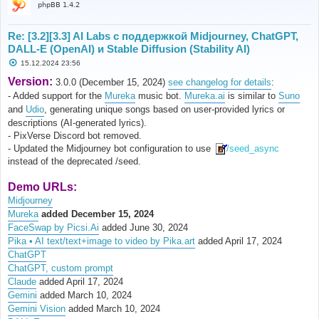
phpBB 1.4.2
Re: [3.2][3.3] AI Labs с поддержкой Midjourney, ChatGPT,
DALL-E (OpenAI) и Stable Diffusion (Stability AI)
С
15.12.2024 23:56
о
о
Version:
3.0.0 (December 15, 2024)
see changelog for details
:
б
- Added support for the
Mureka
music bot.
Mureka.ai
is similar to
Suno
щ
е
and
Udio
, generating unique songs based on user-provided lyrics or
н
descriptions (AI-generated lyrics).
и
е
- PixVerse Discord bot removed.
- Updated the Midjourney bot configuration to use
/seed_async
instead of the deprecated /seed.
Demo URLs:
Midjourney
Mureka
added December 15, 2024
FaceSwap by Picsi.Ai
added June 30, 2024
Pika • AI text/text+image to video by Pika.art
added April 17, 2024
ChatGPT
ChatGPT, custom prompt
Claude
added April 17, 2024
Gemini
added March 10, 2024
Gemini Vision
added March 10, 2024