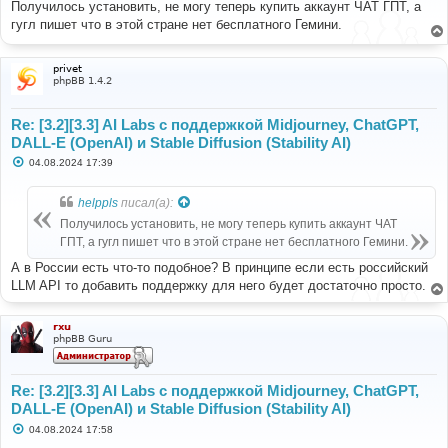
о
Получилось установить, не могу теперь купить аккаунт ЧАТ ГПТ, а
б
гугл пишет что в этой стране нет бесплатного Гемини.
щ
е
н
и
privet
е
phpBB 1.4.2
Re: [3.2][3.3] AI Labs с поддержкой Midjourney, ChatGPT,
DALL-E (OpenAI) и Stable Diffusion (Stability AI)
С
04.08.2024 17:39
о
о
б
helppls
писал(а):
щ
е
Получилось установить, не могу теперь купить аккаунт ЧАТ
н
ГПТ, а гугл пишет что в этой стране нет бесплатного Гемини.
и
е
А в России есть что-то подобное? В принципе если есть российский
LLM API то добавить поддержку для него будет достаточно просто.
rxu
phpBB Guru
Re: [3.2][3.3] AI Labs с поддержкой Midjourney, ChatGPT,
DALL-E (OpenAI) и Stable Diffusion (Stability AI)
С
04.08.2024 17:58
о