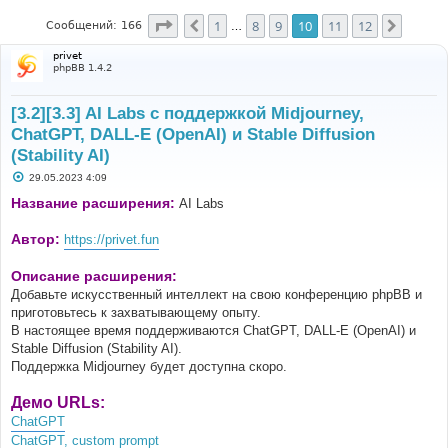
Страница
10
из
12
1
8
9
10
11
12
Пред.
След.
Сообщений: 166
…
privet
phpBB 1.4.2
[3.2][3.3] AI Labs с поддержкой Midjourney,
ChatGPT, DALL-E (OpenAI) и Stable Diffusion
(Stability AI)
С
29.05.2023 4:09
о
о
Название расширения:
AI Labs
б
щ
е
Автор:
https://privet.fun
н
и
е
Описание расширения:
Добавьте искусственный интеллект на свою конференцию phpBB и
приготовьтесь к захватывающему опыту.
В настоящее время поддерживаются ChatGPT, DALL-E (OpenAI) и
Stable Diffusion (Stability AI).
Поддержка Midjourney будет доступна скоро.
Демо URLs:
ChatGPT
ChatGPT, custom prompt