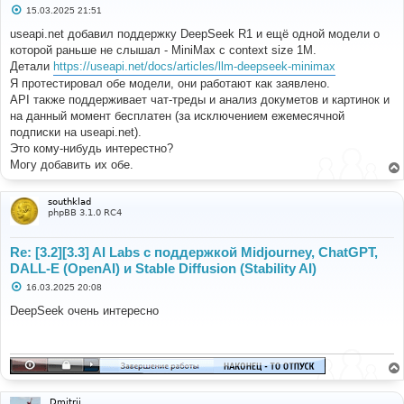
С
15.03.2025 21:51
о
о
useapi.net добавил поддержку DeepSeek R1 и ещё одной модели о
б
которой раньше не слышал - MiniMax с context size 1М.
щ
е
Детали
https://useapi.net/docs/articles/llm-deepseek-minimax
н
Я протестировал обе модели, они работают как заявлено.
и
е
API также поддерживает чат-треды и анализ докуметов и картинок и
на данный момент бесплатен (за исключением ежемесячной
подписки на useapi.net).
Это кому-нибудь интерестно?
Могу добавить их обе.
southklad
phpBB 3.1.0 RC4
Re: [3.2][3.3] AI Labs с поддержкой Midjourney, ChatGPT,
DALL-E (OpenAI) и Stable Diffusion (Stability AI)
С
16.03.2025 20:08
о
о
DeepSeek очень интересно
б
щ
е
н
и
е
Dmitrij