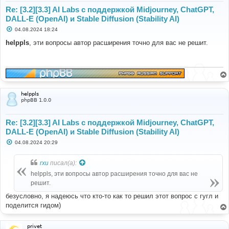
Re: [3.2][3.3] AI Labs с поддержкой Midjourney, ChatGPT,
DALL-E (OpenAI) и Stable Diffusion (Stability AI)
С
04.08.2024 18:24
о
о
helppls
, эти вопросы автор расширения точно для вас не решит.
б
щ
е
н
и
е
helppls
phpBB 1.0.0
Re: [3.2][3.3] AI Labs с поддержкой Midjourney, ChatGPT,
DALL-E (OpenAI) и Stable Diffusion (Stability AI)
С
04.08.2024 20:29
о
о
б
rxu
писал(а):
щ
е
helppls, эти вопросы автор расширения точно для вас не
н
решит.
и
е
безусловно, я надеюсь что кто-то как то решил этот вопрос с гугл и
поделится гидом)
privet