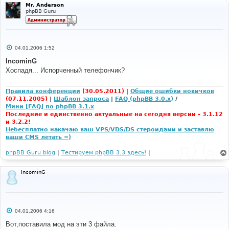
Mr. Anderson
е
phpBB Guru
С
04.01.2006 1:52
о
о
IncominG
б
Хоспадя... Испорченный телефончик?
щ
е
н
и
Правила конференции
(30.05.2011)
|
Общие ошибки новичков
е
(07.11.2005)
|
Шаблон запроса
|
FAQ (phpBB 3.0.x)
/
Мини [FAQ] по phpBB 3.1.x
Последние и единственно актуальные на сегодня версии - 3.1.12
и 3.2.2!
Небесплатно накачаю ваш VPS/VDS/DS стероидами и заставлю
ваши CMS летать =)
phpBB Guru blog
|
Тестируем phpBB 3.3 здесь!
|
IncominG
С
04.01.2006 4:16
о
о
Вот,поставила мод на эти 3 файла.
б