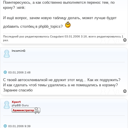
о
Поинтересуюсь, а как собственно выполняется перенос тем, по
б
крону? :wink:
щ
е
н
И ещё вопрос, зачем новую таблицу делать, может лучше будет
и
е
добавить столбец в phpbb_topics?
Последний раз редактировалось
Coagulant
03.01.2006 3:16, всего редактировалось 1
раз.
IncominG
С
03.01.2006 2:48
о
о
С твоей автосклеивалкой не дружит этот мод... Как их подружить?
б
И как сделать чтоб темы удалялись а не помещались в корзину?
щ
е
Заранее спасибо
н
и
е
Xpert
phpBB Guru
С
03.01.2006 9:39