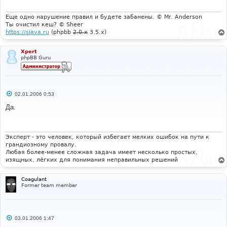
е
н
и
Еще одно нарушение правил и будете забанены. © Mr. Anderson
е
Ты очистил кеш? © Sheer
https://siava.ru
(phpbb
2.0.x
3.5.x)
Xpert
phpBB Guru
С
02.01.2006 0:53
о
о
Да.
б
щ
е
н
и
Эксперт - это человек, который избегает мелких ошибок на пути к
е
грандиозному провалу.
Любая более-менее сложная задача имеет несколько простых,
изящных, лёгких для понимания неправильных решений
Coagulant
Former team member
С
03.01.2006 1:47
о