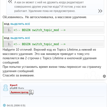
е
А как он может с ней не дружить когда редактирует
н
совершенно другие участки кода? И потом, у нас все
и
е
работает. Удаление пока не предусмотрено.
Ой,извиняюсь. Не автосклеивалка, а массовое удаление.
КОД:
ВЫДЕЛИТЬ ВСЁ
<!-- BEGIN switch_topic_mod -->
КОД:
ВЫДЕЛИТЬ ВСЁ
<!-- BEGIN switch_topic_mod -->
Найдите 10 отличий. Верхний код из Topics Lifetime,а нижний из
массового удаления. Это как минимум приводит к тому,что
появляется
по
2 строчки с Topics Lifetime и кнопочкой удаления
сообщений.
При попытке установить время жизни темы переносит на страничку
удаления сообщений.
Спасибо за внимание.
Xpert
phpBB Guru
С
04.01.2006 0:51