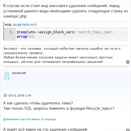
о
о
В случае если стоит мод массового удаления сообщений, перед
б
установкой данного мода необходимо удалить следующую строку из
щ
е
viewtopic.php:
н
и
КОД:
ВЫДЕЛИТЬ ВСЁ
е
$template
->
assign_block_vars
(
'switch_topic_mod'
,
array
());
Эксперт - это человек, который избегает мелких ошибок на пути к
грандиозному провалу.
Любая более-менее сложная задача имеет несколько простых,
изящных, лёгких для понимания неправильных решений
IncominG
С
04.01.2006 1:06
о
о
А как сделать чтобы удалялись темы?
б
Там только SQL запросы поменять в функции Recycle_topics?
щ
е
н
Добавлено спустя 6 минут 4 секунды:
и
е
А ведёт всё равно на стр удаления сообщений.