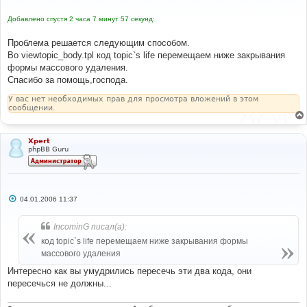
щ
е
Добавлено спустя 2 часа 7 минут 57 секунд:
н
и
е
Проблема решается следующим способом.
Во viewtopic_body.tpl код topic`s life перемещаем ниже закрывания
формы массового удаления.
Спасибо за помощь,господа.
У вас нет необходимых прав для просмотра вложений в этом
сообщении.
Xpert
phpBB Guru
С
04.01.2006 11:37
о
о
б
IncominG писал(а):
щ
е
код topic`s life перемещаем ниже закрывания формы
н
массового удаления
и
е
Интересно как вы умудрились пересечь эти два кода, они
пересечься не должны...