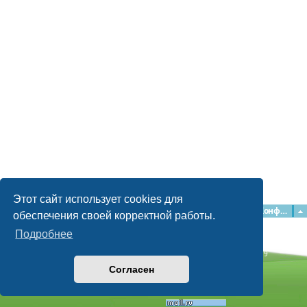
Этот сайт использует cookies для
Главная
Форумы
Наша команда
О команде
Конфиденциальность
обеспечения своей корректной работы.
Подробнее
Time: 0.046s
| Peak Memory Usage: 2.09 МБ | GZIP: Off |
Queries: 9
© phpBB Guru, 2004—2026
Согласен
Powered by
phpBB
Style by
Artodia