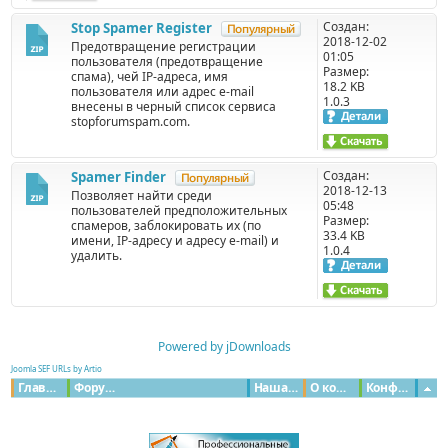
Создан:
Stop Spamer Register
2018-12-02
Предотвращение регистрации
01:05
пользователя (предотвращение
Размер:
спама), чей IP-адреса, имя
18.2 KB
пользователя или адрес e-mail
1.0.3
внесены в черный список сервиса
stopforumspam.com.
Создан:
Spamer Finder
2018-12-13
Позволяет найти среди
05:48
пользователей предположительных
Размер:
спамеров, заблокировать их (по
33.4 KB
имени, IP-адресу и адресу e-mail) и
1.0.4
удалить.
Powered by jDownloads
Joomla SEF URLs by Artio
Главная
Форумы
Наша команда
О команде
Конфиденциальность