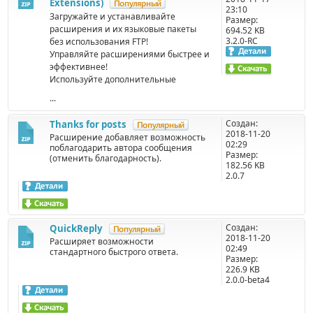
Extensions)
23:10
Загружайте и устанавливайте
Размер:
расширения и их языковые пакеты
694.52 KB
3.2.0-RC
без использования FTP!
Управляйте расширениями быстрее и
эффективнее!
Используйте дополнительные
...
Создан:
Thanks for posts
2018-11-20
Расширение добавляет возможность
02:29
поблагодарить автора сообщения
Размер:
(отменить благодарность).
182.56 KB
2.0.7
Создан:
QuickReply
2018-11-20
Расширяет возможности
02:49
стандартного быстрого ответа.
Размер:
226.9 KB
2.0.0-beta4