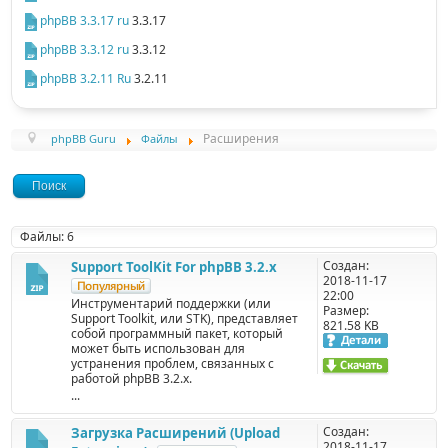
phpBB 3.3.17 ru
3.3.17
phpBB 3.3.12 ru
3.3.12
phpBB 3.2.11 Ru
3.2.11
Расширения
phpBB Guru
Файлы
Поиск
Файлы: 6
Создан:
Support ToolKit For phpBB 3.2.x
2018-11-17
22:00
Инструментарий поддержки (или
Размер:
Support Toolkit, или STK), представляет
821.58 KB
собой программный пакет, который
может быть использован для
устранения проблем, связанных с
работой phpBB 3.2.x.
...
Создан:
Загрузка Расширений (Upload
2018-11-17