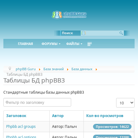
Поиск
ГЛАВНАЯ
ФОРУМЫ
ФАЙЛЫ
phpBB Guru
База знаний
База данных
Таблицы БД phpBB3
Таблицы БД phpBB3
Cтандартные таблицы базы данных phpBB3
Фильтр по заголовку
Кол-во стро
Заголовок
Автор
Кол-во просмотров
Phpbb acl groups
Автор: Палыч
Просмотров: 14622
Phpbb acl options
Автор: Палыч
Просмотров: 13188