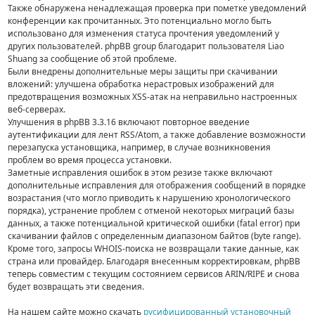
Также обнаружена ненадлежащая проверка при пометке уведомлений
конференции как прочитанных. Это потенциально могло быть
использовано для изменения статуса прочтения уведомлений у
других пользователей. phpBB group благодарит пользователя Liao
Shuang за сообщение об этой проблеме.
Были внедрены дополнительные меры защиты при скачивании
вложений: улучшена обработка нерастровых изображений для
предотвращения возможных XSS-атак на неправильно настроенных
веб-серверах.
Улучшения в phpBB 3.3.16 включают повторное введение
аутентификации для лент RSS/Atom, а также добавление возможности
перезапуска установщика, например, в случае возникновения
проблем во время процесса установки.
Заметные исправления ошибок в этом резизе также включают
дополнительные исправления для отображения сообщений в порядке
возрастания (что могло приводить к нарушению хронологического
порядка), устранение проблем с отменой некоторых миграций базы
данных, а также потенциальной критической ошибки (fatal error) при
скачивании файлов с определенным диапазоном байтов (byte range).
Кроме того, запросы WHOIS-поиска не возвращали такие данные, как
страна или провайдер. Благодаря внесенным корректировкам, phpBB
теперь совместим с текущим состоянием сервисов ARIN/RIPE и снова
будет возвращать эти сведения.
На нашем сайте можно скачать
русифицированный установочный