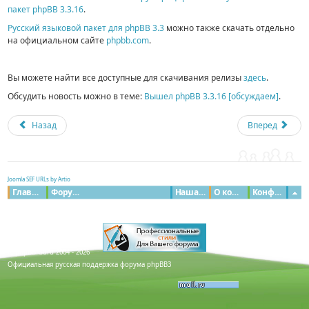
пакет phpBB 3.3.16
.
Русский языковой пакет для phpBB 3.3
можно также скачать отдельно
на официальном сайте
phpbb.com
.
Вы можете найти все доступные для скачивания релизы
здесь
.
Обсудить новость можно в теме:
Вышел phpBB 3.3.16 [обсуждаем]
.
Назад
Вперед
Joomla SEF URLs by Artio
Главная
Форумы
Наша команда
О команде
Конфиденциальность
© phpBB Guru 2004 - 2026
Официальная русская поддержка форума phpBB3