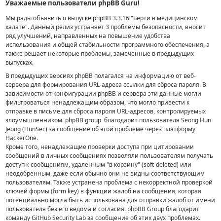
Уважаемые пользователи phpBB Guru!
Мы рады объявить о выпуске phpBB 3.3.16 "Берти в медицинском
халате".
Данный релиз устраняет 3 проблемы безопасности, вносит
ряд улучшений, направленных на повышение удобства
использования и общей стабильности программного обеспечения, а
также решает некоторые проблемы, замеченные в предыдущих
выпусках.
В предыдущих версиях phpBB полагался на информацию от веб-
сервера для формирования URL-адреса ссылки для сброса пароля. В
зависимости от конфигурации phpBB и сервера эти данные могли
фильтроваться ненадлежащим образом, что могло привести к
отправке в письме для сброса пароля URL-адресов, контролируемых
злоумышленником. phpBB group благодарит пользователя Seong Hun
Jeong (HunSec) за сообщение об этой проблеме через платформу
HackerOne.
Кроме того, ненадлежащие проверки доступа при цитировании
сообщений в личных сообщениях позволяли пользователям получать
доступ к сообщениям, удаленным "в корзину" (soft-deleted) или
неодобренным, даже если обычно они не видны соответствующим
пользователям. Также устранена проблема с некорректной проверкой
ключей формы (form key) в функции жалоб на сообщения, которая
потенциально могла быть использована для отправки жалоб от имени
пользователя без его ведома и согласия. phpBB Group благодарит
команду GitHub Security Lab за сообщение об этих двух проблемах.