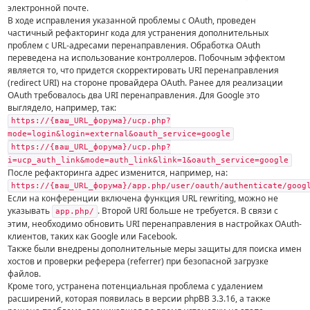
электронной почте.
В ходе исправления указанной проблемы с OAuth, проведен
частичный рефакторинг кода для устранения дополнительных
проблем с URL-адресами перенаправления. Обработка OAuth
переведена на использование контроллеров. Побочным эффектом
является то, что придется скорректировать URI перенаправления
(redirect URI) на стороне провайдера OAuth. Ранее для реализации
OAuth требовалось два URI перенаправления. Для Google это
выглядело, например, так:
https://{ваш_URL_форума}/ucp.php?
mode=login&login=external&oauth_service=google
https://{ваш_URL_форума}/ucp.php?
i=ucp_auth_link&mode=auth_link&link=1&oauth_service=google
После рефакторинга адрес изменится, например, на:
https://{ваш_URL_форума}/app.php/user/oauth/authenticate/goog
Если на конференции включена функция URL rewriting, можно не
указывать
. Второй URI больше не требуется. В связи с
app.php/
этим, необходимо обновить URI перенаправления в настройках OAuth-
клиентов, таких как Google или Facebook.
Также были внедрены дополнительные меры защиты для поиска имен
хостов и проверки реферера (referrer) при безопасной загрузке
файлов.
Кроме того, устранена потенциальная проблема с удалением
расширений, которая появилась в версии phpBB 3.3.16, а также