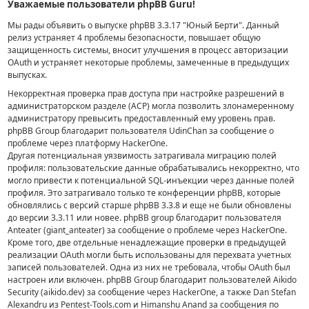
Уважаемые пользователи phpBB Guru!
Мы рады объявить о выпуске phpBB 3.3.17 "Юный Берти".
Данный
релиз устраняет 4 проблемы безопасности,
повышает общую
защищенность системы, вносит улучшения в процесс авторизации
OAuth и устраняет некоторые проблемы, замеченные в предыдущих
выпусках.
Некорректная проверка прав доступа при настройке разрешений в
администраторском разделе (ACP) могла позволить злонамеренному
администратору превысить предоставленный ему уровень прав.
phpBB Group благодарит пользователя UdinChan за сообщение о
проблеме через платформу HackerOne.
Другая потенциальная уязвимость затрагивала миграцию полей
профиля: пользовательские данные обрабатывались некорректно, что
могло привести к потенциальной SQL-инъекции через данные полей
профиля. Это затрагивало только те конференции phpBB, которые
обновлялись с версий старше phpBB 3.3.8 и еще не были обновлены
до версии 3.3.11 или новее. phpBB group благодарит пользователя
Anteater (giant_anteater) за сообщение о проблеме через HackerOne.
Кроме того, две отдельные ненадлежащие проверки в предыдущей
реализации OAuth могли быть использованы для перехвата учетных
записей пользователей. Одна из них не требовала, чтобы OAuth был
настроен или включен. phpBB Group благодарит пользователей Aikido
Security (aikido.dev) за сообщение через HackerOne, а также Dan Stefan
Alexandru из Pentest-Tools.com и Himanshu Anand за сообщения по