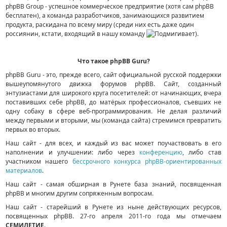
phpBB Group - успешное коммерческое предприятие (хотя сам phpBB
бесплатен), а команда разработчиков, занимающихся развитием
продукта, раскидана по всему миру (среди них есть даже один
россиянин, кстати, входящий в нашу команду
).
Что такое phpBB Guru?
phpBB Guru - это, прежде всего, сайт официальной русской поддержки
вышеупомянутого движка форумов phpBB. Сайт, созданный
энтузиастами для широкого круга посетителей: от начинающих, вчера
поставивших себе phpBB, до матёрых профессионалов, съевших не
одну собаку в сфере веб-программирования. Не делая различий
между первыми и вторыми, мы (команда сайта) стремимся превратить
первых во вторых.
Наш сайт - для всех, и каждый из вас может поучаствовать в его
наполнении и улучшении: либо через
конференцию
, либо став
участником нашего
бессрочного конкурса phpBB-ориентированных
материалов
.
Наш сайт - самая обширная в Рунете база знаний, посвященная
phpBB и многим другим сопряженным вопросам.
Наш сайт - старейший в Рунете из ныне действующих ресурсов,
посвященных phpBB. 27-го апреля 2011-го года мы отмечаем
СЕМИЛЕТИЕ
.