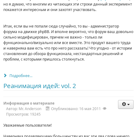
но я думаю, что многим из читающих эти строки данный эксперимент
покажется интересным и они захотят участвовать.
Итак, если вы не попали сюда случайно, то вы - администратор
форума на движке phpBB. И вполне вероятно, что форум ваш довольно
сильно модифицирован, причем не важно - только ли
функционально/визуально или все вместе. Это продукт вашего труда
и наверняка вам есть что про него рассказать! Что угодно - от истории
становления до обзора функционала, нестандартных решений и
проблем, с которыми пришлось столкнуться.
Подробнее...
Реанимация идей: vol. 2
Информация о материале
Автор:
Mr. Anderson
Опубликовано: 16 мая 2011
Просмотров: 19245
Уважаемые пользователи!
Наверняка подавляющему большинству из вас эти два слова ничего