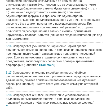
восприятия (например, совпадающие по написанию, но
отличающиеся языком букв, полученные из существующего путем
удаления, добавления или замены буквы и/или символа(ов) и т. д. и т.
п.). Решение о недопустимости имени (ника) принимает
Администрация форума. По требованию Администрации
пользователь должен предложить валидное имя (ник), которое будет
внесено в базу взамен признанного нарушающим правила. При
отсутствии реакции (или при неадекватной реакции) со стороны
пользователя регистрационная запись с именем, признанным
нарушающим правила, банится (лишается входа на конференцию под
данным именем).
3.16
. Запрещается умышленное нарушение норм и правил
официального языка конференции, в том числе игнорирование знаков
препинания (пунктуации), затрудняющее понимание письменной
речи. Если вы не уверены в правильном написании слова или
предложения, воспользуйтесь сервисами проверки грамматики и
орфографии (например
Gramota.ru
).
3.17
. Запрещается вложение в сообщения (посты) файлов
расширений, не являющихся авторскими (в целях предотвращения, в
дальнейшем, случаев применения пользователями неактуальных
версий расширений). Вместо этого указывайте ссылку на авторский
сайт.
3.18
. Запрещается объявление каких-либо условий оказания
поддержки пользователям форума, в том числе предложение
приватной помощи в публичных темах, за исключением форума "