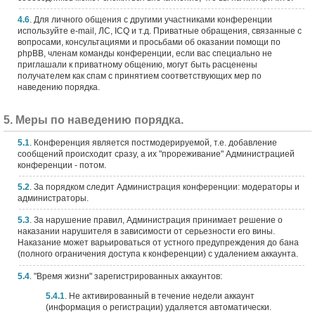
4.6
. Для личного общения с другими участниками конференции
используйте e-mail, ЛС, ICQ и т.д. Приватные обращения, связанные с
вопросами, консультациями и просьбами об оказании помощи по
phpBB, членам команды конференции, если вас специально не
приглашали к приватному общению, могут быть расценены
получателем как спам с принятием соответствующих мер по
наведению порядка.
5. Меры по наведению порядка.
5.1
. Конференция является постмодерируемой, т.е. добавление
сообщений происходит сразу, а их "прореживание" Администрацией
конференции - потом.
5.2
. За порядком следит Администрация конференции: модераторы и
администраторы.
5.3
. За нарушение правил, Администрация принимает решение о
наказании нарушителя в зависимости от серьезности его вины.
Наказание может варьироваться от устного предупреждения до бана
(полного ограничения доступа к конференции) с удалением аккаунта.
5.4
. "Время жизни" зарегистрированных аккаунтов:
5.4.1
. Не активированный в течение недели аккаунт
(информация о регистрации) удаляется автоматически.