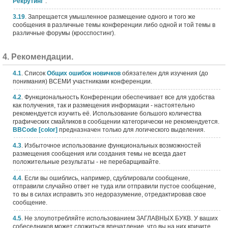
Рекрутинг
".
3.19
. Запрещается умышленное размещение одного и того же
сообщения в различные темы конференции либо одной и той темы в
различные форумы (кросспостинг).
4. Рекомендации.
4.1
. Список
Общих ошибок новичков
обязателен для изучения (до
понимания) ВСЕМИ участниками конференции.
4.2
. Функциональность Конференции обеспечивает все для удобства
как получения, так и размещения информации - настоятельно
рекомендуется изучить её. Использование большого количества
графических смайликов в сообщении категорически не рекомендуется.
BBCode [color]
предназначен только для логического выделения.
4.3
. Избыточное использование функциональных возможностей
размещения сообщения или создания темы не всегда дает
положительные результаты - не перебарщивайте.
4.4
. Если вы ошиблись, например, сдублировали сообщение,
отправили случайно ответ не туда или отправили пустое сообщение,
то вы в силах исправить это недоразумение, отредактировав свое
сообщение.
4.5
. Не злоупотребляйте использованием ЗАГЛАВНЫХ БУКВ. У ваших
собеседников может сложиться впечатление, что вы на них кричите.