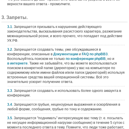
верности вашего ответа - промолчите.
3. Запреты.
3.1
. Запрещается призывать к нарушению действующего
законодательства, высказывания расистского характера, разжигание
межнациональной розни, и всего прочего, что попадает под действие
УК РФ.
3.2
. Запрещается создавать темы, уже обсуждавшиеся в
конференции, описанные в
Документации
и
FAQ по phpBB3
.
Воспользуйтесь поиском не только
по конференции phpBB
, но и
в интернете
. Также не забывайте, что вы можете воспользоваться
поиском в конкретной папке (директории) у вас на компьютере по
содержимому и/или имени файлов и/или папок (директорий) используя
встроенные средства вашей операционной системы. Всё это
значительно ускорит получение ответа.
3.3
. Запрещается создавать и использовать более одного аккаунта в
конференции.
3.4
. Запрещаются грубые, нецензурные выражения и оскорбления в
любой форме, сообщения, грубые по тону и содержанию.
3.5
. Запрещается "поднимать" интересующую вас тему (т. е. посылать
не несущее информационной нагрузки сообщение) в течение 5 суток с
момента последнего ответа в тему. Помните, что люди тоже работают,