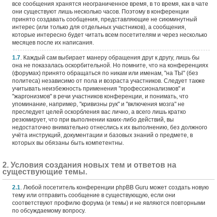
все сообщения хранятся неограниченное время, в то время, как в чате
они существуют лишь несколько часов. Поэтому в конференции
принято создавать сообщения, представляющие не сиюминутный
интерес (или только для отдельных участников), а сообщения,
которые интересно будет читать всем посетителям и через несколько
месяцев после их написания.
1.7
. Каждый сам выбирает манеру обращения друг к другу, лишь бы
она не показалась оскорбительной. Но помните, что на конференциях
(форумах) принято обращаться по никам или именам, "на ТЫ" (без
политеса) независимо от пола и возраста участников. Следует также
учитывать неизбежность применения "профессионализмов" и
"жаргонизмов" в речи участников конференции, и понимать, что
упоминание, например, "кривизны рук" и "включения мозга" не
преследует целей оскорбления вас лично, а всего лишь кратко
резюмирует, что при выполнении каких-либо действий, вы
недостаточно внимательно отнеслись к их выполнению, без должного
учёта инструкций, документации и базовых знаний о предмете, в
которых вы обязаны быть компетентны.
2. Условия создания новых тем и ответов на
существующие темы.
2.1
. Любой посетитель конференции phpBB Guru может создать новую
тему или отправить сообщение в существующую, если они
соответствуют профилю форума (и темы) и не являются повторными
по обсуждаемому вопросу.