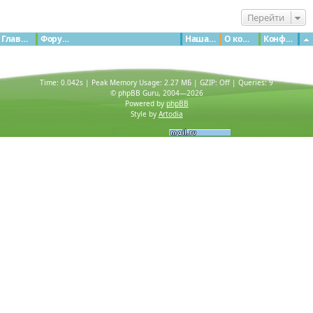
Перейти
Главная
Форумы
Наша команда
О команде
Конфиденциальность
Time: 0.042s
| Peak Memory Usage: 2.27 МБ | GZIP: Off |
Queries: 9
© phpBB Guru, 2004—2026
Powered by
phpBB
Style by
Artodia