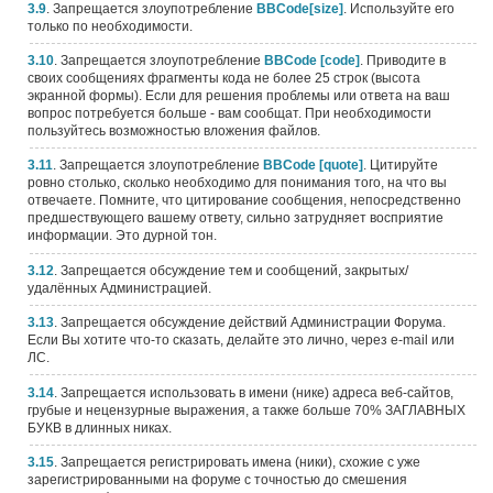
3.9
. Запрещается злоупотребление
BBCode[size]
. Используйте его
только по необходимости.
3.10
. Запрещается злоупотребление
BBCode [code]
. Приводите в
своих сообщениях фрагменты кода не более 25 строк (высота
экранной формы). Если для решения проблемы или ответа на ваш
вопрос потребуется больше - вам сообщат. При необходимости
пользуйтесь возможностью вложения файлов.
3.11
. Запрещается злоупотребление
BBCode [quote]
. Цитируйте
ровно столько, сколько необходимо для понимания того, на что вы
отвечаете. Помните, что цитирование сообщения, непосредственно
предшествующего вашему ответу, сильно затрудняет восприятие
информации. Это дурной тон.
3.12
. Запрещается обсyждение тем и сообщений, закpытых/
удалённых Администрацией.
3.13
. Запрещается обсуждение действий Администрации Форума.
Если Вы хотите что-то сказать, делайте это лично, через e-mail или
ЛС.
3.14
. Запрещается использовать в имени (нике) адреса веб-сайтов,
гpубые и нецензурные выражения, а также больше 70% ЗАГЛАВНЫХ
БУКВ в длинных никах.
3.15
. Запрещается регистрировать имена (ники), схожие с уже
зарегистрированными на форуме с точностью до смешения