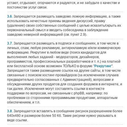
устают, отдыхают, огорчаются и радуются, и не забудьте о качестве и
постоянстве услуг связи.
3.6
. Запрещается размещать заведомо ложную информацию, а также
использовать нечестные приемы ведения дискуссий, правку
(удаление) своих собственных сообщений с целью исказить/скрыть их
первоначальный смысл и вводить собеседника в заблуждение
заведомо неверной информацией (см. пункт 2.9).
3.7
. Запрещается размещать в подписи и сообщениях, в том числе в
личных, спам, любую рекламную, антирекламную и/или коммерческую
информацию. Рекрутинг в любом виде (поиск кандидатов для
выполнения любых заданий - модераторов, дизайнеров,
программистов, профессиональных разработчиков и т. п.) на платной
или бесплатной основе возможен ТОЛЬКО в форуме "
Рекрутинг
".
Запрещается также размещение ссылок на другие сайты, в том числе
связанные с поиском хостинг-провайдеров (за исключением случаев
предварительно согласованных с Администрацией), вопросами и
обсуждениями других продуктов для создания форумов в интернете, и
так далее. Исключения могут составлять ссылки в контексте
поддержки по вопросам, не связанным с phpBB, например: по
проблемам со сторонними программными продуктами, аппаратным
обеспечением, и т.п.
3.8
. Запрещается вставлять в сообщение рисунок разрешением более
640x480 и размером более 50 Кб. Такие рисунки нужно указывать в
виде ссылки.