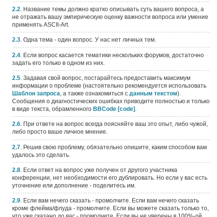
2.2
. Название темы должно кратко описывать суть вашего вопроса, а
не отражать вашу эмпирическую оценку важности вопроса или умение
применять ASCII-Art.
2.3
. Одна тема - один вопрос. У нас нет личных тем.
2.4
. Если вопрос касается тематики нескольких форумов, достаточно
задать его только в одном из них.
2.5
. Задавая свой вопрос, постарайтесь предоставить максимум
информации о проблеме (настоятельно рекомендуется использовать
Шаблон запроса
, а также ознакомиться с
данным текстом
).
Сообщения о диагностических ошибках приводите полностью и только
в виде текста, обрамленного
BBCode [code]
.
2.6
. При ответе на вопрос всегда поясняйте ваш это опыт, либо чужой,
либо просто ваше личное мнение.
2.7
. Решив свою проблему, обязательно опишите, каким способом вам
удалось это сделать.
2.8
. Если ответ на вопрос уже получен от другого участника
конференции, нет необходимости его дублировать. Но если у вас есть
уточнение или дополнение - поделитесь им.
2.9
. Если вам нечего сказать - промолчите. Если вам нечего сказать
кроме флейма/флуда - промолчите. Если вы можете сказать только то,
что уже сказано до вас - промолчите. Если вы не уверены в 100%-ой