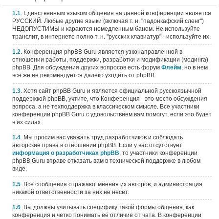
1.1
. Единственным языком общения на данной конференции является
РУССКИЙ. Любые другие языки (включая т. н. "падонкафский сленг")
НЕДОПУСТИМЫ и караются немедленным баном. Не используйте
транслит, в интернете полно т. н. "русских клавиатур" - используйте их.
1.2
. Конференция phpBB Guru является узконаправленной в
отношении работы, поддержки, разработки и модификации (модинга)
phpBB. Для обсуждения других вопросов есть форум
Флейм
, но в нем
всё же не рекомендуется далеко уходить от phpBB.
1.3
. Хотя сайт phpBB Guru и является официальной русскоязычной
поддержкой phpBB, учтите, что Конференция - это место обсуждения
вопроса, а не техподдержка в классическом смысле. Все участники
конференции phpBB Guru с удовольствием вам помогут, если это будет
в их силах.
1.4
. Мы просим вас уважать труд разработчиков и соблюдать
авторские права в отношении phpBB. Если у вас отсутствует
информация о разработчиках phpBB
, то участники конференции
phpBB Guru вправе отказать вам в технической поддержке в любом
виде.
1.5
. Все сообщения отражают мнения их авторов, и администрация
никакой ответственности за них не несёт.
1.6
. Вы должны учитывать специфику такой формы общения, как
конференция и четко понимать её отличие от чата. В конференции