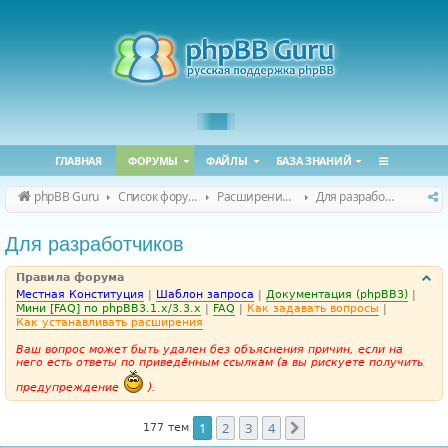
ГЛАВНАЯ
ФОРУМЫ
ФАЙЛЫ
БАЗА ЗНАНИЙ
phpBB Guru
Список форумов
Расширения phpBB
Для разработчиков
Для разработчиков
Правила форума
Местная Конституция
|
Шаблон запроса
|
Документация (phpBB3)
|
Мини [FAQ] по phpBB3.1.x/3.3.x
|
FAQ
|
Как задавать вопросы
|
Как устанавливать расширения
Ваш вопрос может быть удален без объяснения причин, если на
него есть ответы по приведённым ссылкам (а вы рискуете получить
предупреждение
).
1
2
3
4
След.
177 тем