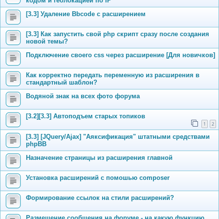
кодом и геолокацией по IP
[3.3] Удаление Bbcode с расширением
[3.3] Как запустить свой php скрипт сразу после создания
новой темы?
Подключение своего css через расширение [Для новичков]
Как корректно передать переменную из расширения в
стандартный шаблон?
Водяной знак на всех фото форума
[3.2][3.3] Автоподъем старых топиков
1
2
[3.3] [JQuery/Ajax] "Аяксификация" штатными средствами
phpBB
Назначение страницы из расширения главной
Установка расширений с помошью composer
Формирование ссылок на стили расширений?
Размещение сообщения на форуме - на какую функцию