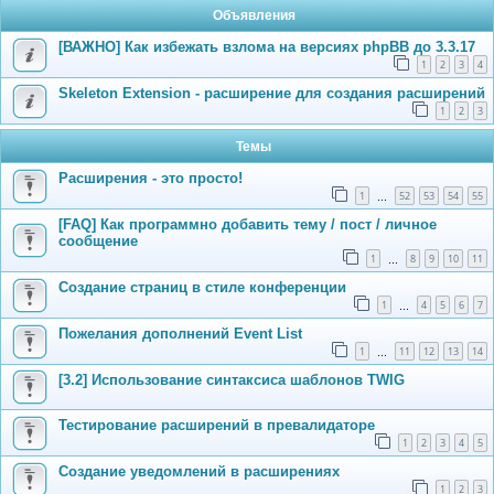
Объявления
[ВАЖНО] Как избежать взлома на версиях phpBB до 3.3.17
1
2
3
4
Skeleton Extension - расширение для создания расширений
1
2
3
Темы
Расширения - это просто!
1
52
53
54
55
…
[FAQ] Как программно добавить тему / пост / личное
сообщение
1
8
9
10
11
…
Создание страниц в стиле конференции
1
4
5
6
7
…
Пожелания дополнений Event List
1
11
12
13
14
…
[3.2] Использование синтаксиса шаблонов TWIG
Тестирование расширений в превалидаторе
1
2
3
4
5
Создание уведомлений в расширениях
1
2
3