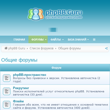
ГЛАВНАЯ
ФОРУМЫ
ФАЙЛЫ
БАЗА ЗНАНИЙ
phpBB Guru
Список форумов
Общие форумы
Общие форумы
Форум
phpBB-пространство
Вопросы без привязки к версии. Установлена авточистка (2
года).
Рекрутинг
Поиски исполнителей услуг относительно phpBB. Установлена
авточистка (33 дня).
Флейм
Говорим обо всем, что не имеет отношения к основной тематике
сайта и форума. Установлена авточистка (400 дней).