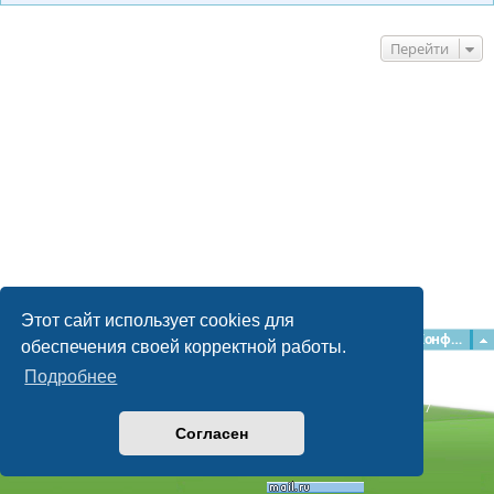
Перейти
Этот сайт использует cookies для
Главная
Форумы
Наша команда
О команде
Конфиденциальность
обеспечения своей корректной работы.
Подробнее
Time: 0.050s
| Peak Memory Usage: 2.3 МБ | GZIP: Off |
Queries: 17
© phpBB Guru, 2004—2026
Согласен
Powered by
phpBB
Style by
Artodia