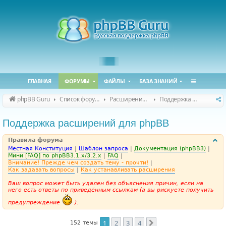
ГЛАВНАЯ
ФОРУМЫ
ФАЙЛЫ
БАЗА ЗНАНИЙ
phpBB Guru
Список форумов
Расширения phpBB
Поддержка расширений для phpBB
Поддержка расширений для phpBB
Правила форума
Местная Конституция
|
Шаблон запроса
|
Документация (phpBB3)
|
Мини [FAQ] по phpBB3.1.x/3.2.x
|
FAQ
|
Внимание! Прежде чем создать тему - прочти!
|
Как задавать вопросы
|
Как устанавливать расширения
Ваш вопрос может быть удален без объяснения причин, если на
него есть ответы по приведённым ссылкам (а вы рискуете получить
предупреждение
).
1
2
3
4
След.
152 темы