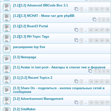
[3.1][3.2] Advanced BBCode Box 3.1
1
15
16
17
18
…
[3.2][3.3] MCHAT - Мини чат для phpBB
1
2
3
[3.1][3.2] Board3 Portal
1
25
26
27
28
…
[3.2][3.3] RH Topic Tags
1
27
28
29
30
…
расширение top five
[3.3] Newspage
[3.1] Avatar in last post - Аватары в списке тем и форумов
1
2
3
4
[3.1] [3.2] Recent Topics 2
1
19
20
21
22
…
[3.3] Share On - поделиться - кнопки социальных сетей в
сообщении
[3.2] Advertisement Management
1
14
15
16
17
…
[3.2] SiteMaker