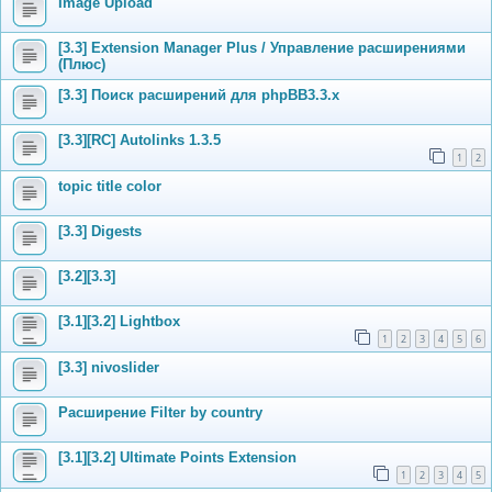
Image Upload
[3.3] Extension Manager Plus / Управление расширениями
(Плюс)
[3.3] Поиск расширений для phpBB3.3.x
[3.3][RC] Autolinks 1.3.5
1
2
topic title color
[3.3] Digests
[3.2][3.3]
[3.1][3.2] Lightbox
1
2
3
4
5
6
[3.3] nivoslider
Расширение Filter by country
[3.1][3.2] Ultimate Points Extension
1
2
3
4
5