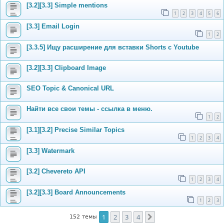
[3.2][3.3] Simple mentions
1
2
3
4
5
6
[3.3] Email Login
1
2
[3.3.5] Ищу расширение для вставки Shorts с Youtube
[3.2][3.3] Clipboard Image
SEO Topic & Canonical URL
Найти все свои темы - ссылка в меню.
1
2
[3.1][3.2] Precise Similar Topics
1
2
3
4
[3.3] Watermark
[3.2] Chevereto API
1
2
3
4
[3.2][3.3] Board Announcements
1
2
3
1
2
3
4
След.
152 темы