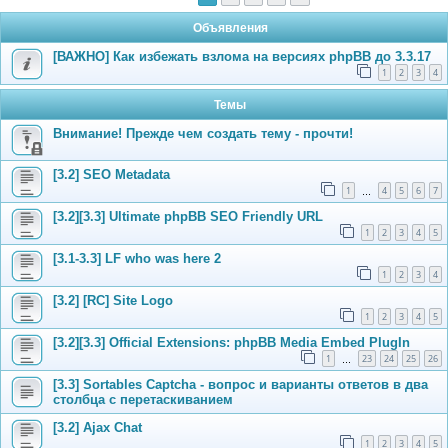
Объявления
[ВАЖНО] Как избежать взлома на версиях phpBB до 3.3.17
1
2
3
4
Темы
Внимание! Прежде чем создать тему - прочти!
[3.2] SEO Metadata
1
4
5
6
7
…
[3.2][3.3] Ultimate phpBB SEO Friendly URL
1
2
3
4
5
[3.1-3.3] LF who was here 2
1
2
3
4
[3.2] [RC] Site Logo
1
2
3
4
5
[3.2][3.3] Official Extensions: phpBB Media Embed PlugIn
1
23
24
25
26
…
[3.3] Sortables Captcha - вопрос и варианты ответов в два
столбца с перетаскиванием
[3.2] Ajax Chat
1
2
3
4
5