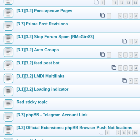
1
11
12
13
14
…
[3.1][3.2] Расширение Pages
1
5
6
7
8
…
[3.3] Prime Post Revisions
[3.1][3.2] Stop Forum Spam [RMcGirr83]
1
2
[3.1][3.2] Auto Groups
1
5
6
7
8
…
[3.1][3.2] feed post bot
1
2
3
4
[3.1][3.2] LMDI Multilinks
1
2
[3.1][3.2] Loading indicator
Red sticky topic
[3.3] phpBB - Telegram Account Link
[3.3] Official Extensions: phpBB Browser Push Notifications
1
7
8
9
10
…