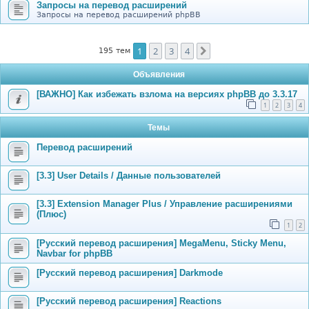
Запросы на перевод расширений
Запросы на перевод расширений phpBB
1
2
3
4
След.
195 тем
Объявления
[ВАЖНО] Как избежать взлома на версиях phpBB до 3.3.17
1
2
3
4
Темы
Перевод расширений
[3.3] User Details / Данные пользователей
[3.3] Extension Manager Plus / Управление расширениями
(Плюс)
1
2
[Русский перевод расширения] MegaMenu, Sticky Menu,
Navbar for phpBB
[Русский перевод расширения] Darkmode
[Русский перевод расширения] Reactions