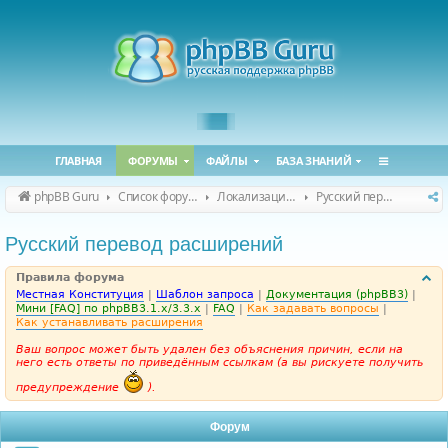
ГЛАВНАЯ
ФОРУМЫ
ФАЙЛЫ
БАЗА ЗНАНИЙ
phpBB Guru
Список форумов
Локализация phpBB
Русский перевод расширений
Русский перевод расширений
Правила форума
Местная Конституция
|
Шаблон запроса
|
Документация (phpBB3)
|
Мини [FAQ] по phpBB3.1.x/3.3.x
|
FAQ
|
Как задавать вопросы
|
Как устанавливать расширения
Ваш вопрос может быть удален без объяснения причин, если на
него есть ответы по приведённым ссылкам (а вы рискуете получить
предупреждение
).
Форум