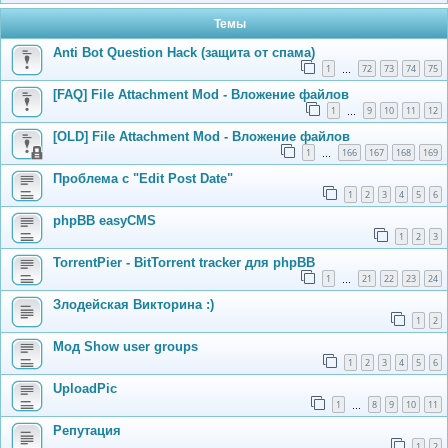
Темы
Anti Bot Question Hack (защита от спама)
1
72
73
74
75
…
[FAQ] File Attachment Mod - Вложение файлов
1
9
10
11
12
…
[OLD] File Attachment Mod - Вложение файлов
1
166
167
168
169
…
Проблема с "Edit Post Date"
1
2
3
4
5
6
phpBB easyCMS
1
2
3
TorrentPier - BitTorrent tracker для phpBB
1
21
22
23
24
…
Злодейская Викторина :)
1
2
Мод Show user groups
1
2
3
4
5
6
UploadPic
1
8
9
10
11
…
Репутация
1
2