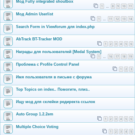
Мод Fully integrated shoutbox
1
8
9
10
11
…
Мод Admin Userlist
1
11
12
13
14
…
Search Form in Viewforum для index.php
AbTrack BT-Tracker MOD
1
2
3
4
5
6
Награды для пользователей [Medal System]
1
16
17
18
19
…
Проблема с Profile Control Panel
1
2
3
Имя пользователя в письме с форума
Top Topics on index.. Помогите, плиз..
Ищу мод для склейки редиректа ссылок
Auto Group 1.2.2em
1
2
3
4
5
6
Multiple Choice Voting
1
2
3
4
5