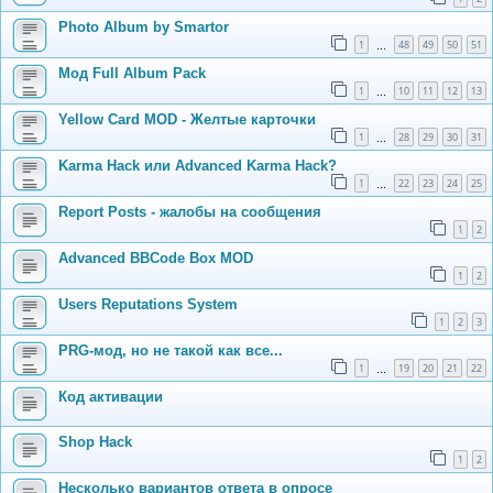
Photo Album by Smartor
1
48
49
50
51
…
Мод Full Album Pack
1
10
11
12
13
…
Yellow Card MOD - Желтые карточки
1
28
29
30
31
…
Karma Hack или Advanced Karma Hack?
1
22
23
24
25
…
Report Posts - жалобы на сообщения
1
2
Advanced BBCode Box MOD
1
2
Users Reputations System
1
2
3
PRG-мод, но не такой как все...
1
19
20
21
22
…
Код активации
Shop Hack
1
2
Несколько вариантов ответа в опросе