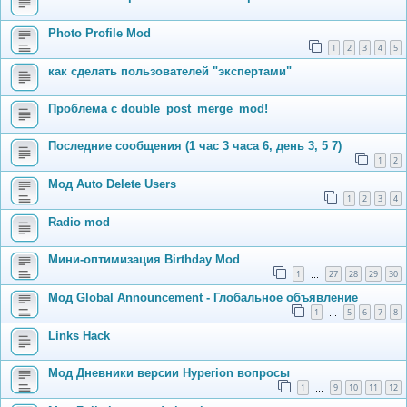
Photo Profile Mod
1
2
3
4
5
как сделать пользователей "экспертами"
Проблема с double_post_merge_mod!
Последние сообщения (1 час 3 часа 6, день 3, 5 7)
1
2
Мод Auto Delete Users
1
2
3
4
Radio mod
Мини-оптимизация Birthday Mod
1
27
28
29
30
…
Мод Global Announcement - Глобальное объявление
1
5
6
7
8
…
Links Hack
Мод Дневники версии Hyperion вопросы
1
9
10
11
12
…