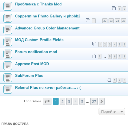
Проблемка с Thanks Mod
1
2
Coppermine Photo Gallery и phpbb2
1
22
23
24
25
…
Advanced Group Color Management
МОД Custom Profile Fields
1
2
3
4
5
6
Forum notification mod
1
5
6
7
8
…
Approve Post MOD
SubForum Plus
1
2
3
Referral Plus не хочет работать... :-(
Страница
1
из
27
1
2
3
4
5
27
След.
1303 темы
…
Перейти
ПРАВА ДОСТУПА