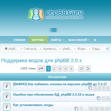
ГЛАВНАЯ
ФОРУМЫ
ФАЙЛЫ
БАЗА ЗНАНИЙ
phpBB Guru
Список форумов
Архивные форумы
phpBB 2.0.x (архив)
Модификация phpBB 2.0.x
Поддержка модов для phpBB 2.0.x
Поддержка модов для phpBB 2.0.x
Страница
1
из
27
1
2
3
4
5
27
След.
1303 темы
…
Объявления
[ВАЖНО] Как избежать взлома на версиях phpBB до 3.3.17
1
2
3
4
Ошибки при обновлении БД, phpBB 2.0.18 и выше
1
2
Как устанавливать моды
1
14
15
16
17
…