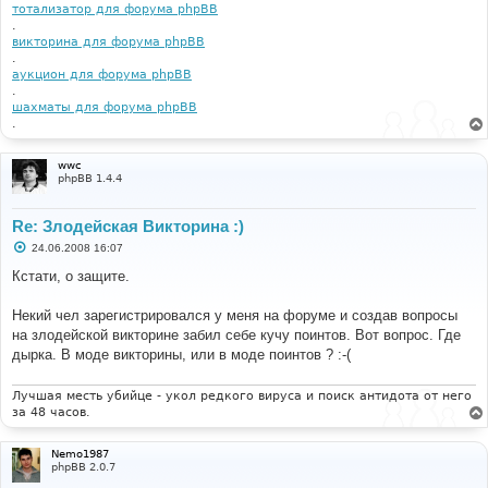
тотализатор для форума phpBB
.
викторина для форума phpBB
.
аукцион для форума phpBB
.
шахматы для форума phpBB
.
wwc
phpBB 1.4.4
Re: Злодейская Викторина :)
С
24.06.2008 16:07
о
о
Кстати, о защите.
б
щ
е
Некий чел зарегистрировался у меня на форуме и создав вопросы
н
на злодейской викторине забил себе кучу поинтов. Вот вопрос. Где
и
е
дырка. В моде викторины, или в моде поинтов ? :-(
Лучшая месть убийце - укол редкого вируса и поиск антидота от него
за 48 часов.
Nemo1987
phpBB 2.0.7