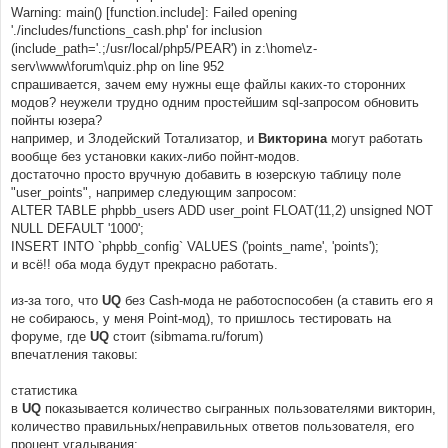
Warning: main() [function.include]: Failed opening
'./includes/functions_cash.php' for inclusion
(include_path='.;/usr/local/php5/PEAR') in z:\home\z-
serv\www\forum\quiz.php on line 952
спрашивается, зачем ему нужны еще файлы каких-то сторонних
модов? неужели трудно одним простейшим sql-запросом обновить
пойнты юзера?
например, и Злодейский Тотализатор, и
Викторина
могут работать
вообще без установки каких-либо пойнт-модов.
достаточно просто вручную добавить в юзерскую таблицу поле
"user_points", например следующим запросом:
ALTER TABLE phpbb_users ADD user_point FLOAT(11,2) unsigned NOT
NULL DEFAULT '1000';
INSERT INTO `phpbb_config` VALUES ('points_name', 'points');
и всё!! оба мода будут прекрасно работать.
из-за того, что
UQ
без Cash-мода не работоспособен (а ставить его я
не собираюсь, у меня Point-мод), то пришлось тестировать на
форуме, где
UQ
стоит (sibmama.ru/forum)
впечатления таковы:
статистика
в
UQ
показывается количество сыгранных пользователями викторин,
количество правильных/неправильных ответов пользователя, его
процент угадывания;