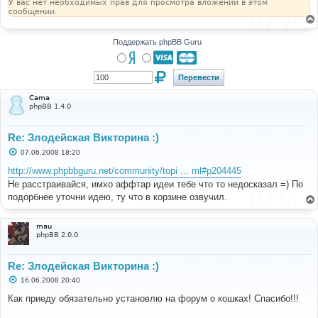
У вас нет необходимых прав для просмотра вложений в этом
сообщении.
Поддержать phpBB Guru
Cama
phpBB 1.4.0
Re: Злодейская Викторина :)
С
07.06.2008 18:20
о
о
http://www.phpbbguru.net/community/topi ... ml#p204445
б
Не расстраивайся, имхо аффтар идеи тебе что то недосказал =) По
щ
е
подорбнее уточни идею, ту что в корзине озвучил.
н
и
е
mau
phpBB 2.0.0
Re: Злодейская Викторина :)
С
16.06.2008 20:40
о
о
Как приеду обязательно установлю на форум о кошках! Спасибо!!!
б
щ