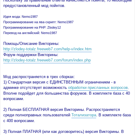
Поскольку за правильные ответы начисляются пойнты, то необходим
н
предустановленный мод пойнтов.
и
е
Идея мода: Nemo1987
Программирование на ява-скрипт: Nemo1987
Программирование на PHP: Zlodey12
Перевод на английский: Nemo1987
Помощь/Описание Викторины:
http://zlodey-totalz.freeweb7.com/help-v/index.htm
Форум поддержки Викторины:
http://zlodey-totalz.freeweb7.com/forum/index.php
Мод распространяется в трех сборках:
1) Стандартная версия с ЕДИНСТВЕННЫМ ограничением - в
админке отсутствует возможность
обработки присланных вопросов
.
Вполне подойдет для большинства форумов. В комплекте база с 40
вопросами.
2) Полная БЕСПЛАТНАЯ версия Викторины. Распространяется
среди полноправных пользователей
Тотализатора
. В комплекте база
с 400 вопросами.
3) Полная ПЛАТНАЯ (или как договоритесь) версия Викторины. В