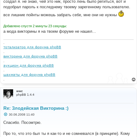
создал я. не знаю, чей это ник, просто лень было региться, вот и
подобрал пароль к последнему твоему зарегенному пользователю.
все лишние пойнты можешь забрать себе, мне они не нужны
Добавлено спустя 2 минуты 23 секунды:
а мода викторины я на твоем форуме не нашел...
.
тотализатор для форума phpBB
.
викторина для форума phpBB
.
аукцион для форума phpBB
.
шахматы для форума phpBB
.
wwc
phpBB 1.4.4
Re: Злодейская Викторина :)
С
30.06.2008 11:40
о
о
Спасибо. Посомтрю.
б
щ
е
Про то, что это был ты я как-то и не сомневался (в принципе). Кому
н