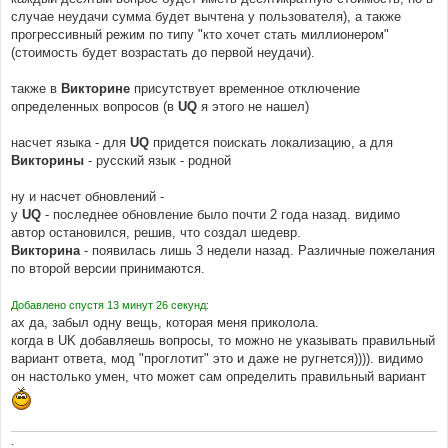
случае неудачи сумма будет вычтена у пользователя), а также
прогрессивный режим по типу "кто хочет стать миллионером"
(стоимость будет возрастать до первой неудачи).
также в
Викторине
присутствует временное отключение
определенных вопросов (в
UQ
я этого не нашел)
насчет языка - для
UQ
придется поискать локализацию, а для
Викторины
- русский язык - родной
ну и насчет обновлений -
у
UQ
- последнее обновление было почти 2 года назад. видимо
автор остановился, решив, что создал шедевр.
Викторина
- появилась лишь 3 недели назад. Различные пожелания
по второй версии принимаются.
Добавлено спустя 13 минут 26 секунд:
ах да, забыл одну вещь, которая меня приколола.
когда в UK добавляешь вопросы, то можно не указывать правильный
вариант ответа, мод "проглотит" это и даже не ругнется)))). видимо
он настолько умен, что может сам определить правильный вариант
.