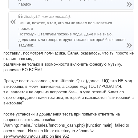
пардон.
Zlodey12 там же писал(а):
Фишка, похоже, в том, что мы не умеем пользоваться
поиском
Поэтому и штампуем похожие моды. Даже и не знаю,
доделывать ли теперь вторую версию, в которой было много
задумок...
поставил, посмотрел пол-часика.
Cama
, оказалось, что ты просто не
ставил наш мод.
различие не только в возможности включить фоновую музыку,
различие ВО ВСЁМ!
Прежде всего оказалось, что Ultimate_Quiz (далее -
UQ
) это НЕ мод
викторины, в моем понимании, а скорее мод ТЕСТИРОВАНИЯ.
т.е. задается не один из вопросов базы, а уже готовый билет со
строго определенными тестами, который и называется "викториной в
викторине"
после установки и добавления теста при попытке ответить на
вопросы выскочила ошибка:
Warning: main(./includes/functions_cash.php) [function.main]: failed to
open stream: No such file or directory in z:\home\z-
serv\www\forum\quiz.php on line 952