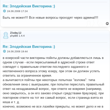
Re: Злодейская Викторина :)
С
24.06.2008 17:24
о
о
Быть не может!!! Все новые вопросы проходят через админа!!!!
б
щ
е
н
и
Zlodey12
е
phpBB 1.4.4
Re: Злодейская Викторина :)
С
24.06.2008 19:44
о
о
в юзерской части викторины пойнты должны добавляються лишь в
б
одном случае - если пересылаемый в адресной строке ответ
щ
е
совпадет с правильным ответом последнего заданного и
н
неотвеченного вопроса этому юзеру, при этом он должен успеть
и
е
ответить за ограниченное время.
а вычитаются пойтны при некоторых попытках "взлома": типа
обновления окна с выигрышем, при попытке переслать правильный
ответ на незадаваемый вопрос, при ответе не вовремя (например,
окно закрылось, а он его заново открыл средствами браузера), при
повторном ответе на тот же самый вопрос, если страница взята из
кеша и т. д.
конечно, возможно не все лазейки прикрыты, но может дело и не в