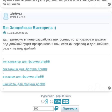
Лучшая месть убийце - укол редкого вируса и поиск антидота от него
е
за 48 часов.
Zlodey12
phpBB 1.4.4
Re: Злодейская Викторина :)
С
10.03.2009 20:30
о
о
да, примерно в июне разработка викторины, тотализатора и шахмат
б
под двойкой будет прекращена и начнется их перевод и дальнейшее
щ
е
развитие под тройкой
н
и
е
.
тотализатор для форума phpBB
.
викторина для форума phpBB
.
аукцион для форума phpBB
.
шахматы для форума phpBB
.
Поддержать phpBB Guru