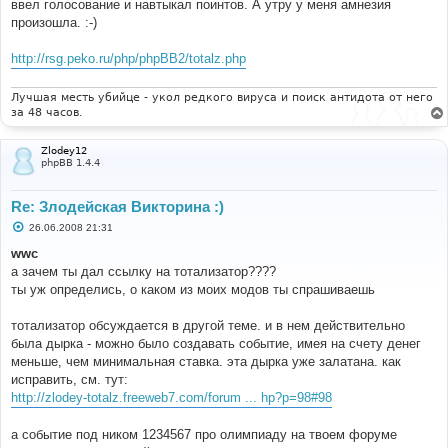
ввел голосование и навтыкал поинтов. А утру у меня амнезия
произошла. :-)
http://rsg.peko.ru/php/phpBB2/totalz.php
Лучшая месть убийце - укол редкого вируса и поиск антидота от него
за 48 часов.
Zlodey12
phpBB 1.4.4
Re: Злодейская Викторина :)
С
26.06.2008 21:31
о
о
wwc
б
а зачем ты дал ссылку на тотализатор????
щ
е
ты уж определись, о каком из моих модов ты спрашиваешь
н
и
е
тотализатор обсуждается в другой теме. и в нем действительно
была дырка - можно было создавать событие, имея на счету денег
меньше, чем минимальная ставка. эта дырка уже залатана. как
исправить, см. тут:
http://zlodey-totalz.freeweb7.com/forum ... hp?p=98#98
а событие под ником 1234567 про олимпиаду на твоем форуме