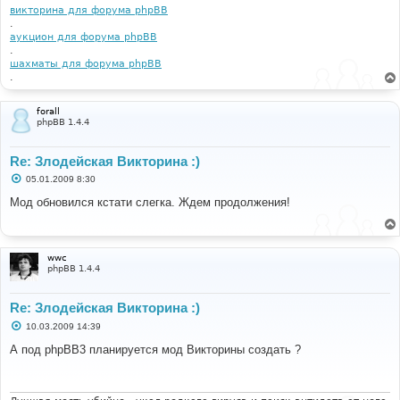
викторина для форума phpBB
.
аукцион для форума phpBB
.
шахматы для форума phpBB
.
forall
phpBB 1.4.4
Re: Злодейская Викторина :)
С
05.01.2009 8:30
о
о
Мод обновился кстати слегка. Ждем продолжения!
б
щ
е
н
и
wwc
е
phpBB 1.4.4
Re: Злодейская Викторина :)
С
10.03.2009 14:39
о
о
А под phpBB3 планируется мод Викторины создать ?
б
щ
е
н
и