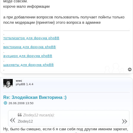
моде совсем.
короче мало информации
а при добавлении вопросов пользователь получает пойнты только
после модерации (принятии) этого вопроса в админке
.
тотализатор для форума phpBB
.
викторина для форума phpBB
.
аукцион для форума phpBB
.
шахматы для форума phpBB
.
wwc
phpBB 1.4.4
Re: Злодейская Викторина :)
С
26.06.2008 13:50
о
о
б
Zlodey12 писал(а):
щ
е
Zlodey12
н
и
Ну, было бы смешно, если б я сам себя под другим именем зарегил,
е