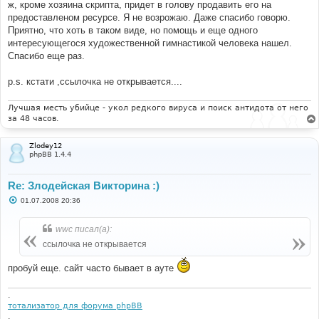
ж, кроме хозяина скрипта, придет в голову продавить его на
и
е
предоставленом ресурсе. Я не возрожаю. Даже спасибо говорю.
Приятно, что хоть в таком виде, но помощь и еще одного
интересующегося художественной гимнастикой человека нашел.
Спасибо еще раз.
p.s. кстати ,ссылочка не открывается....
Лучшая месть убийце - укол редкого вируса и поиск антидота от него
за 48 часов.
Zlodey12
phpBB 1.4.4
Re: Злодейская Викторина :)
С
01.07.2008 20:36
о
о
б
wwc писал(а):
щ
е
ссылочка не открывается
н
и
пробуй еще. сайт часто бывает в ауте
е
.
тотализатор для форума phpBB
.