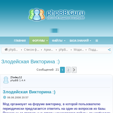
ГЛАВНАЯ
ФОРУМЫ
ФАЙЛЫ
БАЗА ЗНАНИЙ
phpBB Guru
Список форумов
Архивные форумы
phpBB 2.0.x (архив)
Модификация phpBB 2.0.x
Поддержка модов для phpBB 2.0.x
Злодейская Викторина :)
1
2
След.
Сообщений: 21
Zlodey12
phpBB 1.4.4
Злодейская Викторина :)
С
06.06.2008 20:57
о
о
Мод организует на форуме викторину, в которой пользователю
б
периодически предлагается ответить на один из вопросов из базы.
щ
е