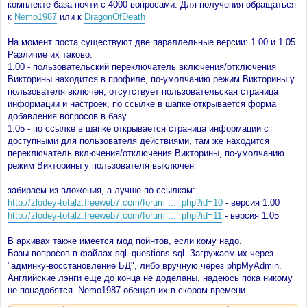
комплекте база почти с 4000 вопросами. Для получения обращаться
к
Nemo1987
или к
DragonOfDeath
На момент поста существуют две параллельные версии: 1.00 и 1.05
Различие их таково:
1.00 - пользовательский переключатель включения/отключения
Викторины находится в профиле, по-умолчанию режим Викторины у
пользователя включен, отсутствует пользовательская страница
информации и настроек, по ссылке в шапке открывается форма
добавления вопросов в базу
1.05 - по ссылке в шапке открывается страница информации с
доступными для пользователя действиями, там же находится
переключатель включения/отключения Викторины, по-умолчанию
режим Викторины у пользователя выключен
забираем из вложения, а лучше по ссылкам:
http://zlodey-totalz.freeweb7.com/forum ... .php?id=10
- версия 1.00
http://zlodey-totalz.freeweb7.com/forum ... .php?id=11
- версия 1.05
В архивах также имеется мод пойнтов, если кому надо.
Базы вопросов в файлах sql_questions.sql. Загружаем их через
"админку-восстановление БД", либо вручную через phpMyAdmin.
Английские лэнги еще до конца не доделаны, надеюсь пока никому
не понадобятся. Nemo1987 обещал их в скором времени