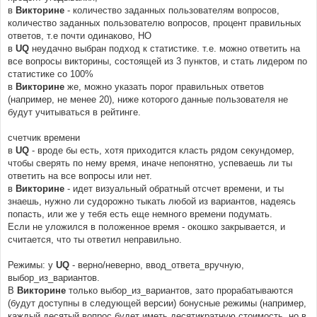
в
Викторине
- количество заданных пользователям вопросов,
количество заданных пользователю вопросов, процент правильных
ответов, т.е почти одинаково, НО
в
UQ
неудачно выбран подход к статистике. т.е. можно ответить на
все вопросы викторины, состоящей из 3 пунктов, и стать лидером по
статистике со 100%
в
Викторине
же, можно указать порог правильных ответов
(например, не менее 20), ниже которого данные пользователя не
будут учитываться в рейтинге.
счетчик времени
в
UQ
- вроде бы есть, хотя приходится класть рядом секундомер,
чтобы сверять по нему время, иначе непонятно, успеваешь ли ты
ответить на все вопросы или нет.
в
Викторине
- идет визуальный обратный отсчет времени, и ты
знаешь, нужно ли судорожно тыкать любой из вариантов, надеясь
попасть, или же у тебя есть еще немного времени подумать.
Если не уложился в положенное время - окошко закрывается, и
считается, что ты ответил неправильно.
Режимы: у
UQ
- верно/неверно, ввод_ответа_вручную,
выбор_из_вариантов.
В
Викторине
только выбор_из_вариантов, зато прорабатываются
(будут доступны в следующей версии) бонусные режимы (например,
каждый десятый вопрос будет иметь десятикратную стоимость, но в