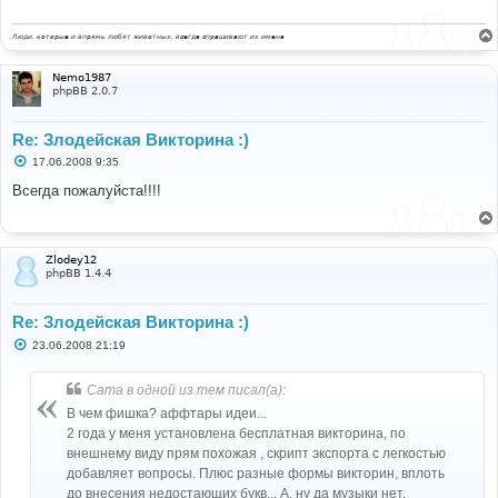
е
н
и
Люди, которые и впрямь любят животных, всегда спрашивают их имена
е
Nemo1987
phpBB 2.0.7
Re: Злодейская Викторина :)
С
17.06.2008 9:35
о
о
Всегда пожалуйста!!!!
б
щ
е
н
и
Zlodey12
е
phpBB 1.4.4
Re: Злодейская Викторина :)
С
23.06.2008 21:19
о
о
б
Cama в одной из тем писал(а):
щ
е
В чем фишка? аффтары идеи...
н
2 года у меня установлена бесплатная викторина, по
и
е
внешнему виду прям похожая , скрипт экспорта с легкостью
добавляет вопросы. Плюс разные формы викторин, вплоть
до внесения недостающих букв... А, ну да музыки нет,