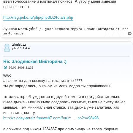
ввел голосование и навтыкал поинтов. А утру у меня амнезия
произошла. :-)
http://rsg.peko.ru/php/phpBB2/totalz.php
Лучшая месть убийце - укол редкого вируса и поиск антидота от него
за 48 часов.
Zlodey12
phpBB 1.4.4
Re: Злодейская Викторина :)
С
26.06.2008 21:31
о
о
wwc
б
а зачем ты дал ссылку на тотализатор????
щ
е
ты уж определись, о каком из моих модов ты спрашиваешь
н
и
е
тотализатор обсуждается в другой теме. и в нем действительно
была дырка - можно было создавать событие, имея на счету денег
меньше, чем минимальная ставка. эта дырка уже залатана. как
исправить, см. тут:
http://zlodey-totalz.freeweb7.com/forum ... hp?p=98#98
а событие под ником 1234567 про олимпиаду на твоем форуме