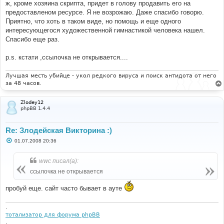
ж, кроме хозяина скрипта, придет в голову продавить его на
и
е
предоставленом ресурсе. Я не возрожаю. Даже спасибо говорю.
Приятно, что хоть в таком виде, но помощь и еще одного
интересующегося художественной гимнастикой человека нашел.
Спасибо еще раз.
p.s. кстати ,ссылочка не открывается....
Лучшая месть убийце - укол редкого вируса и поиск антидота от него
за 48 часов.
Zlodey12
phpBB 1.4.4
Re: Злодейская Викторина :)
С
01.07.2008 20:36
о
о
б
wwc писал(а):
щ
е
ссылочка не открывается
н
и
пробуй еще. сайт часто бывает в ауте
е
.
тотализатор для форума phpBB
.