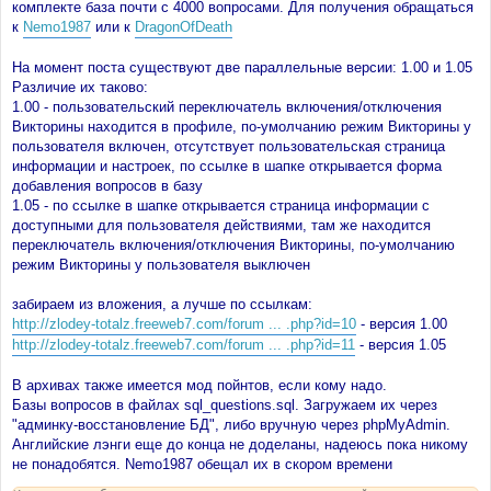
комплекте база почти с 4000 вопросами. Для получения обращаться
к
Nemo1987
или к
DragonOfDeath
На момент поста существуют две параллельные версии: 1.00 и 1.05
Различие их таково:
1.00 - пользовательский переключатель включения/отключения
Викторины находится в профиле, по-умолчанию режим Викторины у
пользователя включен, отсутствует пользовательская страница
информации и настроек, по ссылке в шапке открывается форма
добавления вопросов в базу
1.05 - по ссылке в шапке открывается страница информации с
доступными для пользователя действиями, там же находится
переключатель включения/отключения Викторины, по-умолчанию
режим Викторины у пользователя выключен
забираем из вложения, а лучше по ссылкам:
http://zlodey-totalz.freeweb7.com/forum ... .php?id=10
- версия 1.00
http://zlodey-totalz.freeweb7.com/forum ... .php?id=11
- версия 1.05
В архивах также имеется мод пойнтов, если кому надо.
Базы вопросов в файлах sql_questions.sql. Загружаем их через
"админку-восстановление БД", либо вручную через phpMyAdmin.
Английские лэнги еще до конца не доделаны, надеюсь пока никому
не понадобятся. Nemo1987 обещал их в скором времени