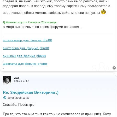
создал я. не знаю, чей это ник, просто лень было региться, вот и
подобрал пароль к последнему твоему зарегенному пользователю.
все лишние пойнты можешь забрать себе, мне они не нужны
Добавлено спустя 2 минуты 23 секунды:
а мода викторины я на твоем форуме не нашел...
.
тотализатор для форума phpBB
.
викторина для форума phpBB
.
аукцион для форума phpBB
.
шахматы для форума phpBB
.
wwc
phpBB 1.4.4
Re: Злодейская Викторина :)
С
30.06.2008 11:40
о
о
Спасибо. Посомтрю.
б
щ
е
Про то, что это был ты я как-то и не сомневался (в принципе). Кому
н