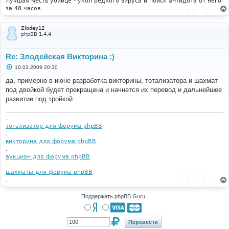
Лучшая месть убийце - укол редкого вируса и поиск антидота от него
е
за 48 часов.
Zlodey12
phpBB 1.4.4
Re: Злодейская Викторина :)
С
10.03.2009 20:30
о
о
да, примерно в июне разработка викторины, тотализатора и шахмат
б
под двойкой будет прекращена и начнется их перевод и дальнейшее
щ
е
развитие под тройкой
н
и
е
.
тотализатор для форума phpBB
.
викторина для форума phpBB
.
аукцион для форума phpBB
.
шахматы для форума phpBB
.
Поддержать phpBB Guru