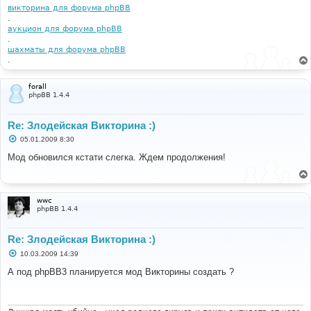
викторина для форума phpBB
.
аукцион для форума phpBB
.
шахматы для форума phpBB
.
forall
phpBB 1.4.4
Re: Злодейская Викторина :)
С
05.01.2009 8:30
о
о
Мод обновился кстати слегка. Ждем продолжения!
б
щ
е
н
и
wwc
е
phpBB 1.4.4
Re: Злодейская Викторина :)
С
10.03.2009 14:39
о
о
А под phpBB3 планируется мод Викторины создать ?
б
щ
е
н
и