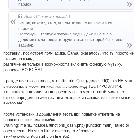
пардон.
Zlodey12 там же писал(а):
Фишка, похоже, в том, что мы не умеем пользоваться
поиском
Поэтому и штампуем похожие моды. Даже и не знаю,
доделывать ли теперь вторую версию, в которой было много
задумок...
поставил, посмотрел пол-часика.
Cama
, оказалось, что ты просто не
ставил наш мод.
различие не только в возможности включить фоновую музыку,
различие ВО ВСЁМ!
Прежде всего оказалось, что Ultimate_Quiz (далее -
UQ
) это НЕ мод
викторины, в моем понимании, а скорее мод ТЕСТИРОВАНИЯ.
т.е. задается не один из вопросов базы, а уже готовый билет со
строго определенными тестами, который и называется "викториной в
викторине"
после установки и добавления теста при попытке ответить на
вопросы выскочила ошибка:
Warning: main(./includes/functions_cash.php) [function.main]: failed to
open stream: No such file or directory in z:\home\z-
serv\www\forum\quiz.php on line 952