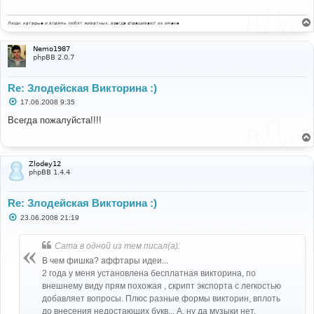
е
н
и
Люди, которые и впрямь любят животных, всегда спрашивают их имена
е
Nemo1987
phpBB 2.0.7
Re: Злодейская Викторина :)
С
17.06.2008 9:35
о
о
Всегда пожалуйста!!!!
б
щ
е
н
и
Zlodey12
е
phpBB 1.4.4
Re: Злодейская Викторина :)
С
23.06.2008 21:19
о
о
б
Cama в одной из тем писал(а):
щ
е
В чем фишка? аффтары идеи...
н
2 года у меня установлена бесплатная викторина, по
и
е
внешнему виду прям похожая , скрипт экспорта с легкостью
добавляет вопросы. Плюс разные формы викторин, вплоть
до внесения недостающих букв... А, ну да музыки нет,