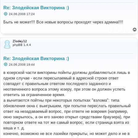
Re: Злодейская Викторина :)
С
24.06.2008 17:24
о
о
Быть не может!!! Все новые вопросы проходят через админа!!!!
б
щ
е
н
и
Zlodey12
е
phpBB 1.4.4
Re: Злодейская Викторина :)
С
24.06.2008 19:44
о
о
в юзерской части викторины пойнты должны добавляються лишь в
б
одном случае - если пересылаемый в адресной строке ответ
щ
е
совпадет с правильным ответом последнего заданного и
н
неотвеченного вопроса этому юзеру, при этом он должен успеть
и
е
ответить за ограниченное время.
а вычитаются пойтны при некоторых попытках "взлома": типа
обновления окна с выигрышем, при попытке переслать правильный
ответ на незадаваемый вопрос, при ответе не вовремя (например,
окно закрылось, а он его заново открыл средствами браузера), при
повторном ответе на тот же самый вопрос, если страница взята из
кеша и т. д.
конечно, возможно не все лазейки прикрыты, но может дело и не в