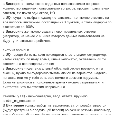
в
Викторине
- количество заданных пользователям вопросов,
количество заданных пользователю вопросов, процент правильных
ответов, т.е почти одинаково, НО
в
UQ
неудачно выбран подход к статистике. т.е. можно ответить на
все вопросы викторины, состоящей из 3 пунктов, и стать лидером по
статистике со 100%
в
Викторине
же, можно указать порог правильных ответов
(например, не менее 20), ниже которого данные пользователя не
будут учитываться в рейтинге.
счетчик времени
в
UQ
- вроде бы есть, хотя приходится класть рядом секундомер,
чтобы сверять по нему время, иначе непонятно, успеваешь ли ты
ответить на все вопросы или нет.
в
Викторине
- идет визуальный обратный отсчет времени, и ты
знаешь, нужно ли судорожно тыкать любой из вариантов, надеясь
попасть, или же у тебя есть еще немного времени подумать.
Если не уложился в положенное время - окошко закрывается, и
считается, что ты ответил неправильно.
Режимы: у
UQ
- верно/неверно, ввод_ответа_вручную,
выбор_из_вариантов.
В
Викторине
только выбор_из_вариантов, зато прорабатываются
(будут доступны в следующей версии) бонусные режимы (например,
каждый десятый вопрос будет иметь десятикратную стоимость, но в