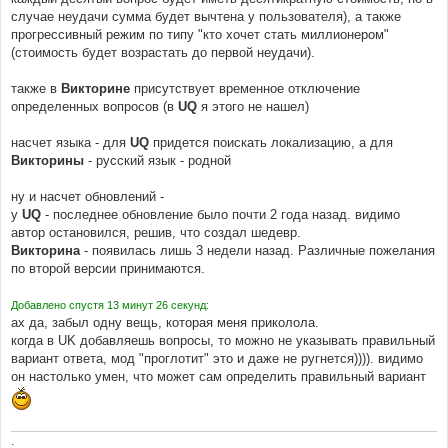
случае неудачи сумма будет вычтена у пользователя), а также
прогрессивный режим по типу "кто хочет стать миллионером"
(стоимость будет возрастать до первой неудачи).
также в
Викторине
присутствует временное отключение
определенных вопросов (в
UQ
я этого не нашел)
насчет языка - для
UQ
придется поискать локализацию, а для
Викторины
- русский язык - родной
ну и насчет обновлений -
у
UQ
- последнее обновление было почти 2 года назад. видимо
автор остановился, решив, что создал шедевр.
Викторина
- появилась лишь 3 недели назад. Различные пожелания
по второй версии принимаются.
Добавлено спустя 13 минут 26 секунд:
ах да, забыл одну вещь, которая меня приколола.
когда в UK добавляешь вопросы, то можно не указывать правильный
вариант ответа, мод "проглотит" это и даже не ругнется)))). видимо
он настолько умен, что может сам определить правильный вариант
.