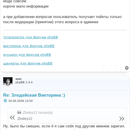
моде совсем.
короче мало информации
а при добавлении вопросов пользователь получает пойнты только
после модерации (принятии) этого вопроса в админке
.
тотализатор для форума phpBB
.
викторина для форума phpBB
.
аукцион для форума phpBB
.
шахматы для форума phpBB
.
wwc
phpBB 1.4.4
Re: Злодейская Викторина :)
С
26.06.2008 13:50
о
о
б
Zlodey12 писал(а):
щ
е
Zlodey12
н
и
Ну, было бы смешно, если б я сам себя под другим именем зарегил,
е