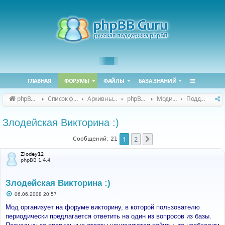
ГЛАВНАЯ
ФОРУМЫ
ФАЙЛЫ
БАЗА ЗНАНИЙ
phpBB Guru
Список форумов
Архивные форумы
phpBB 2.0.x (архив)
Модификация phpBB 2.0.x
Поддержка модов для phpBB 2.0.x
Злодейская Викторина :)
1
2
След.
Сообщений: 21
Zlodey12
phpBB 1.4.4
Злодейская Викторина :)
С
06.06.2008 20:57
о
о
Мод организует на форуме викторину, в которой пользователю
б
периодически предлагается ответить на один из вопросов из базы.
щ
е