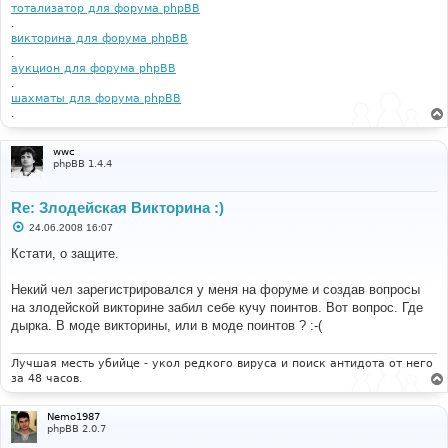
тотализатор для форума phpBB
.
викторина для форума phpBB
.
аукцион для форума phpBB
.
шахматы для форума phpBB
.
wwc
phpBB 1.4.4
Re: Злодейская Викторина :)
С
24.06.2008 16:07
о
о
Кстати, о защите.
б
щ
е
Некий чел зарегистрировался у меня на форуме и создав вопросы
н
на злодейской викторине забил себе кучу поинтов. Вот вопрос. Где
и
е
дырка. В моде викторины, или в моде поинтов ? :-(
Лучшая месть убийце - укол редкого вируса и поиск антидота от него
за 48 часов.
Nemo1987
phpBB 2.0.7