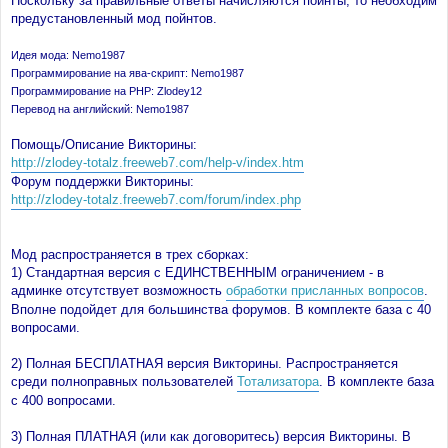
Поскольку за правильные ответы начисляются пойнты, то необходим
н
предустановленный мод пойнтов.
и
е
Идея мода: Nemo1987
Программирование на ява-скрипт: Nemo1987
Программирование на PHP: Zlodey12
Перевод на английский: Nemo1987
Помощь/Описание Викторины:
http://zlodey-totalz.freeweb7.com/help-v/index.htm
Форум поддержки Викторины:
http://zlodey-totalz.freeweb7.com/forum/index.php
Мод распространяется в трех сборках:
1) Стандартная версия с ЕДИНСТВЕННЫМ ограничением - в
админке отсутствует возможность
обработки присланных вопросов
.
Вполне подойдет для большинства форумов. В комплекте база с 40
вопросами.
2) Полная БЕСПЛАТНАЯ версия Викторины. Распространяется
среди полноправных пользователей
Тотализатора
. В комплекте база
с 400 вопросами.
3) Полная ПЛАТНАЯ (или как договоритесь) версия Викторины. В