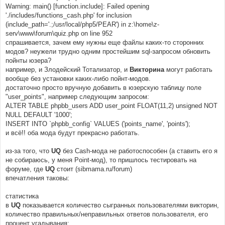
Warning: main() [function.include]: Failed opening
'./includes/functions_cash.php' for inclusion
(include_path='.;/usr/local/php5/PEAR') in z:\home\z-
serv\www\forum\quiz.php on line 952
спрашивается, зачем ему нужны еще файлы каких-то сторонних
модов? неужели трудно одним простейшим sql-запросом обновить
пойнты юзера?
например, и Злодейский Тотализатор, и
Викторина
могут работать
вообще без установки каких-либо пойнт-модов.
достаточно просто вручную добавить в юзерскую таблицу поле
"user_points", например следующим запросом:
ALTER TABLE phpbb_users ADD user_point FLOAT(11,2) unsigned NOT
NULL DEFAULT '1000';
INSERT INTO `phpbb_config` VALUES ('points_name', 'points');
и всё!! оба мода будут прекрасно работать.
из-за того, что
UQ
без Cash-мода не работоспособен (а ставить его я
не собираюсь, у меня Point-мод), то пришлось тестировать на
форуме, где
UQ
стоит (sibmama.ru/forum)
впечатления таковы:
статистика
в
UQ
показывается количество сыгранных пользователями викторин,
количество правильных/неправильных ответов пользователя, его
процент угадывания;