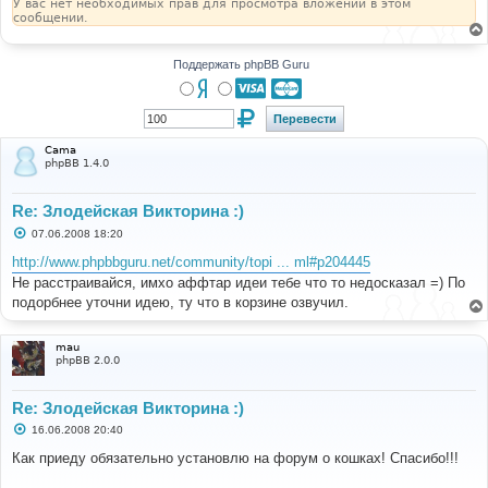
У вас нет необходимых прав для просмотра вложений в этом
сообщении.
Поддержать phpBB Guru
Cama
phpBB 1.4.0
Re: Злодейская Викторина :)
С
07.06.2008 18:20
о
о
http://www.phpbbguru.net/community/topi ... ml#p204445
б
Не расстраивайся, имхо аффтар идеи тебе что то недосказал =) По
щ
е
подорбнее уточни идею, ту что в корзине озвучил.
н
и
е
mau
phpBB 2.0.0
Re: Злодейская Викторина :)
С
16.06.2008 20:40
о
о
Как приеду обязательно установлю на форум о кошках! Спасибо!!!
б
щ