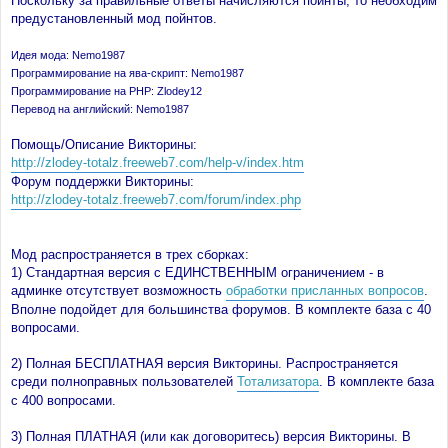
Поскольку за правильные ответы начисляются пойнты, то необходим
н
предустановленный мод пойнтов.
и
е
Идея мода: Nemo1987
Программирование на ява-скрипт: Nemo1987
Программирование на PHP: Zlodey12
Перевод на английский: Nemo1987
Помощь/Описание Викторины:
http://zlodey-totalz.freeweb7.com/help-v/index.htm
Форум поддержки Викторины:
http://zlodey-totalz.freeweb7.com/forum/index.php
Мод распространяется в трех сборках:
1) Стандартная версия с ЕДИНСТВЕННЫМ ограничением - в
админке отсутствует возможность
обработки присланных вопросов
.
Вполне подойдет для большинства форумов. В комплекте база с 40
вопросами.
2) Полная БЕСПЛАТНАЯ версия Викторины. Распространяется
среди полноправных пользователей
Тотализатора
. В комплекте база
с 400 вопросами.
3) Полная ПЛАТНАЯ (или как договоритесь) версия Викторины. В