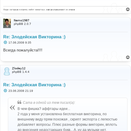
е
н
и
Люди, которые и впрямь любят животных, всегда спрашивают их имена
е
Nemo1987
phpBB 2.0.7
Re: Злодейская Викторина :)
С
17.06.2008 9:35
о
о
Всегда пожалуйста!!!!
б
щ
е
н
и
Zlodey12
е
phpBB 1.4.4
Re: Злодейская Викторина :)
С
23.06.2008 21:19
о
о
б
Cama в одной из тем писал(а):
щ
е
В чем фишка? аффтары идеи...
н
2 года у меня установлена бесплатная викторина, по
и
е
внешнему виду прям похожая , скрипт экспорта с легкостью
добавляет вопросы. Плюс разные формы викторин, вплоть
до внесения недостающих букв... А, ну да музыки нет,