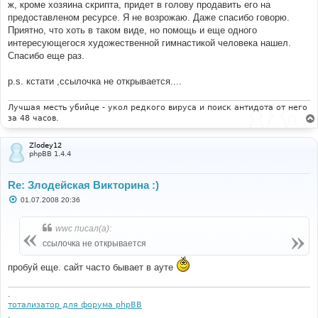
ж, кроме хозяина скрипта, придет в голову продавить его на
и
е
предоставленом ресурсе. Я не возрожаю. Даже спасибо говорю.
Приятно, что хоть в таком виде, но помощь и еще одного
интересующегося художественной гимнастикой человека нашел.
Спасибо еще раз.
p.s. кстати ,ссылочка не открывается....
Лучшая месть убийце - укол редкого вируса и поиск антидота от него
за 48 часов.
Zlodey12
phpBB 1.4.4
Re: Злодейская Викторина :)
С
01.07.2008 20:36
о
о
б
wwc писал(а):
щ
е
ссылочка не открывается
н
и
пробуй еще. сайт часто бывает в ауте
е
.
тотализатор для форума phpBB
.