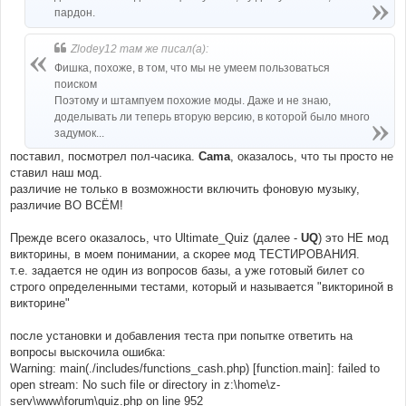
пардон.
Zlodey12 там же писал(а):
Фишка, похоже, в том, что мы не умеем пользоваться
поиском
Поэтому и штампуем похожие моды. Даже и не знаю,
доделывать ли теперь вторую версию, в которой было много
задумок...
поставил, посмотрел пол-часика.
Cama
, оказалось, что ты просто не
ставил наш мод.
различие не только в возможности включить фоновую музыку,
различие ВО ВСЁМ!
Прежде всего оказалось, что Ultimate_Quiz (далее -
UQ
) это НЕ мод
викторины, в моем понимании, а скорее мод ТЕСТИРОВАНИЯ.
т.е. задается не один из вопросов базы, а уже готовый билет со
строго определенными тестами, который и называется "викториной в
викторине"
после установки и добавления теста при попытке ответить на
вопросы выскочила ошибка:
Warning: main(./includes/functions_cash.php) [function.main]: failed to
open stream: No such file or directory in z:\home\z-
serv\www\forum\quiz.php on line 952