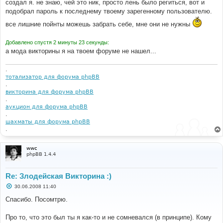
создал я. не знаю, чей это ник, просто лень было региться, вот и
подобрал пароль к последнему твоему зарегенному пользователю.
все лишние пойнты можешь забрать себе, мне они не нужны
Добавлено спустя 2 минуты 23 секунды:
а мода викторины я на твоем форуме не нашел...
.
тотализатор для форума phpBB
.
викторина для форума phpBB
.
аукцион для форума phpBB
.
шахматы для форума phpBB
.
wwc
phpBB 1.4.4
Re: Злодейская Викторина :)
С
30.06.2008 11:40
о
о
Спасибо. Посомтрю.
б
щ
е
Про то, что это был ты я как-то и не сомневался (в принципе). Кому
н