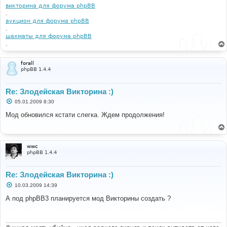
викторина для форума phpBB
.
аукцион для форума phpBB
.
шахматы для форума phpBB
.
forall
phpBB 1.4.4
Re: Злодейская Викторина :)
С
05.01.2009 8:30
о
о
Мод обновился кстати слегка. Ждем продолжения!
б
щ
е
н
и
wwc
е
phpBB 1.4.4
Re: Злодейская Викторина :)
С
10.03.2009 14:39
о
о
А под phpBB3 планируется мод Викторины создать ?
б
щ
е
н
и