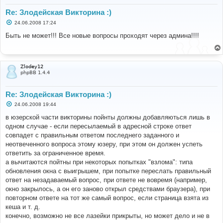
Re: Злодейская Викторина :)
С
24.06.2008 17:24
о
о
Быть не может!!! Все новые вопросы проходят через админа!!!!
б
щ
е
н
и
Zlodey12
е
phpBB 1.4.4
Re: Злодейская Викторина :)
С
24.06.2008 19:44
о
о
в юзерской части викторины пойнты должны добавляються лишь в
б
одном случае - если пересылаемый в адресной строке ответ
щ
е
совпадет с правильным ответом последнего заданного и
н
неотвеченного вопроса этому юзеру, при этом он должен успеть
и
е
ответить за ограниченное время.
а вычитаются пойтны при некоторых попытках "взлома": типа
обновления окна с выигрышем, при попытке переслать правильный
ответ на незадаваемый вопрос, при ответе не вовремя (например,
окно закрылось, а он его заново открыл средствами браузера), при
повторном ответе на тот же самый вопрос, если страница взята из
кеша и т. д.
конечно, возможно не все лазейки прикрыты, но может дело и не в