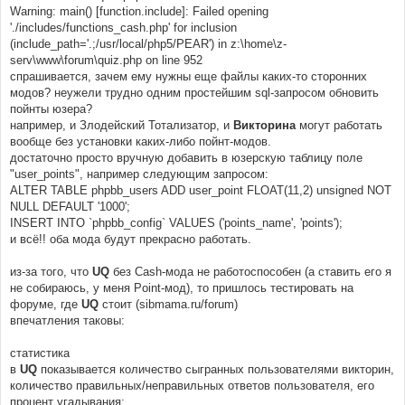
Warning: main() [function.include]: Failed opening
'./includes/functions_cash.php' for inclusion
(include_path='.;/usr/local/php5/PEAR') in z:\home\z-
serv\www\forum\quiz.php on line 952
спрашивается, зачем ему нужны еще файлы каких-то сторонних
модов? неужели трудно одним простейшим sql-запросом обновить
пойнты юзера?
например, и Злодейский Тотализатор, и
Викторина
могут работать
вообще без установки каких-либо пойнт-модов.
достаточно просто вручную добавить в юзерскую таблицу поле
"user_points", например следующим запросом:
ALTER TABLE phpbb_users ADD user_point FLOAT(11,2) unsigned NOT
NULL DEFAULT '1000';
INSERT INTO `phpbb_config` VALUES ('points_name', 'points');
и всё!! оба мода будут прекрасно работать.
из-за того, что
UQ
без Cash-мода не работоспособен (а ставить его я
не собираюсь, у меня Point-мод), то пришлось тестировать на
форуме, где
UQ
стоит (sibmama.ru/forum)
впечатления таковы:
статистика
в
UQ
показывается количество сыгранных пользователями викторин,
количество правильных/неправильных ответов пользователя, его
процент угадывания;