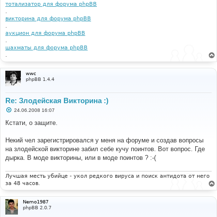
тотализатор для форума phpBB
.
викторина для форума phpBB
.
аукцион для форума phpBB
.
шахматы для форума phpBB
.
wwc
phpBB 1.4.4
Re: Злодейская Викторина :)
С
24.06.2008 16:07
о
о
Кстати, о защите.
б
щ
е
Некий чел зарегистрировался у меня на форуме и создав вопросы
н
на злодейской викторине забил себе кучу поинтов. Вот вопрос. Где
и
е
дырка. В моде викторины, или в моде поинтов ? :-(
Лучшая месть убийце - укол редкого вируса и поиск антидота от него
за 48 часов.
Nemo1987
phpBB 2.0.7