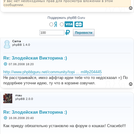
У вас нет необходимых прав для просмотра вложений в этом
сообщении.
Поддержать phpBB Guru
Cama
phpBB 1.4.0
Re: Злодейская Викторина :)
С
07.06.2008 18:20
о
о
http://www.phpbbguru.net/community/topi ... ml#p204445
б
Не расстраивайся, имхо аффтар идеи тебе что то недосказал =) По
щ
е
подорбнее уточни идею, ту что в корзине озвучил.
н
и
е
mau
phpBB 2.0.0
Re: Злодейская Викторина :)
С
16.06.2008 20:40
о
о
Как приеду обязательно установлю на форум о кошках! Спасибо!!!
б
щ