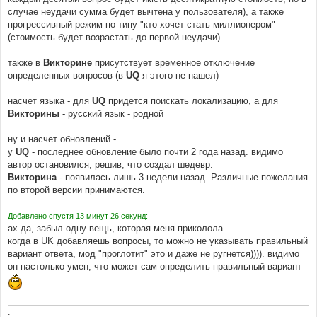
случае неудачи сумма будет вычтена у пользователя), а также
прогрессивный режим по типу "кто хочет стать миллионером"
(стоимость будет возрастать до первой неудачи).
также в
Викторине
присутствует временное отключение
определенных вопросов (в
UQ
я этого не нашел)
насчет языка - для
UQ
придется поискать локализацию, а для
Викторины
- русский язык - родной
ну и насчет обновлений -
у
UQ
- последнее обновление было почти 2 года назад. видимо
автор остановился, решив, что создал шедевр.
Викторина
- появилась лишь 3 недели назад. Различные пожелания
по второй версии принимаются.
Добавлено спустя 13 минут 26 секунд:
ах да, забыл одну вещь, которая меня приколола.
когда в UK добавляешь вопросы, то можно не указывать правильный
вариант ответа, мод "проглотит" это и даже не ругнется)))). видимо
он настолько умен, что может сам определить правильный вариант
.