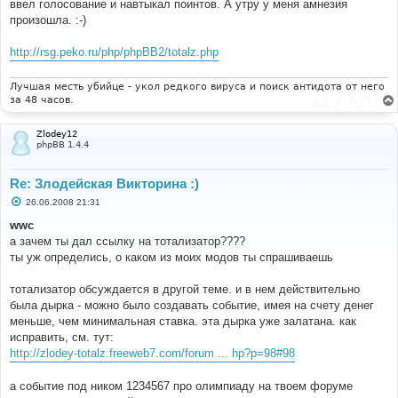
ввел голосование и навтыкал поинтов. А утру у меня амнезия
произошла. :-)
http://rsg.peko.ru/php/phpBB2/totalz.php
Лучшая месть убийце - укол редкого вируса и поиск антидота от него
за 48 часов.
Zlodey12
phpBB 1.4.4
Re: Злодейская Викторина :)
С
26.06.2008 21:31
о
о
wwc
б
а зачем ты дал ссылку на тотализатор????
щ
е
ты уж определись, о каком из моих модов ты спрашиваешь
н
и
е
тотализатор обсуждается в другой теме. и в нем действительно
была дырка - можно было создавать событие, имея на счету денег
меньше, чем минимальная ставка. эта дырка уже залатана. как
исправить, см. тут:
http://zlodey-totalz.freeweb7.com/forum ... hp?p=98#98
а событие под ником 1234567 про олимпиаду на твоем форуме