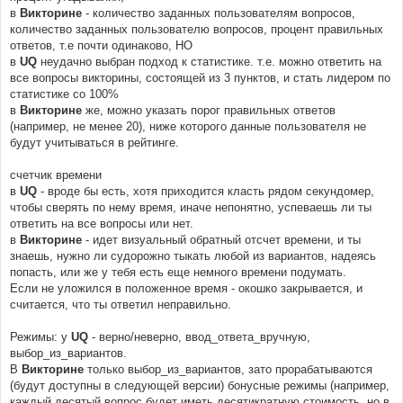
в
Викторине
- количество заданных пользователям вопросов,
количество заданных пользователю вопросов, процент правильных
ответов, т.е почти одинаково, НО
в
UQ
неудачно выбран подход к статистике. т.е. можно ответить на
все вопросы викторины, состоящей из 3 пунктов, и стать лидером по
статистике со 100%
в
Викторине
же, можно указать порог правильных ответов
(например, не менее 20), ниже которого данные пользователя не
будут учитываться в рейтинге.
счетчик времени
в
UQ
- вроде бы есть, хотя приходится класть рядом секундомер,
чтобы сверять по нему время, иначе непонятно, успеваешь ли ты
ответить на все вопросы или нет.
в
Викторине
- идет визуальный обратный отсчет времени, и ты
знаешь, нужно ли судорожно тыкать любой из вариантов, надеясь
попасть, или же у тебя есть еще немного времени подумать.
Если не уложился в положенное время - окошко закрывается, и
считается, что ты ответил неправильно.
Режимы: у
UQ
- верно/неверно, ввод_ответа_вручную,
выбор_из_вариантов.
В
Викторине
только выбор_из_вариантов, зато прорабатываются
(будут доступны в следующей версии) бонусные режимы (например,
каждый десятый вопрос будет иметь десятикратную стоимость, но в