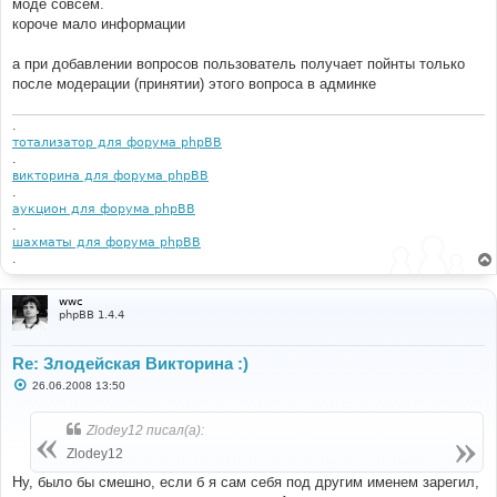
моде совсем.
короче мало информации
а при добавлении вопросов пользователь получает пойнты только
после модерации (принятии) этого вопроса в админке
.
тотализатор для форума phpBB
.
викторина для форума phpBB
.
аукцион для форума phpBB
.
шахматы для форума phpBB
.
wwc
phpBB 1.4.4
Re: Злодейская Викторина :)
С
26.06.2008 13:50
о
о
б
Zlodey12 писал(а):
щ
е
Zlodey12
н
и
Ну, было бы смешно, если б я сам себя под другим именем зарегил,
е