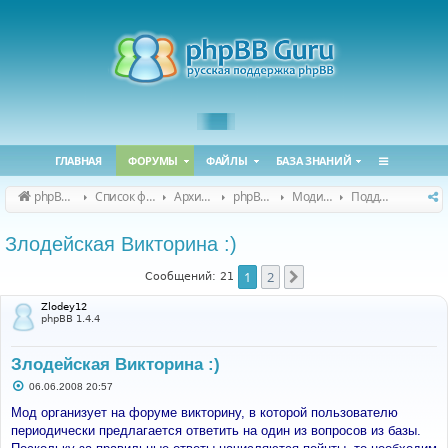
ГЛАВНАЯ
ФОРУМЫ
ФАЙЛЫ
БАЗА ЗНАНИЙ
phpBB Guru
Список форумов
Архивные форумы
phpBB 2.0.x (архив)
Модификация phpBB 2.0.x
Поддержка модов для phpBB 2.0.x
Злодейская Викторина :)
1
2
След.
Сообщений: 21
Zlodey12
phpBB 1.4.4
Злодейская Викторина :)
С
06.06.2008 20:57
о
о
Мод организует на форуме викторину, в которой пользователю
б
периодически предлагается ответить на один из вопросов из базы.
щ
е