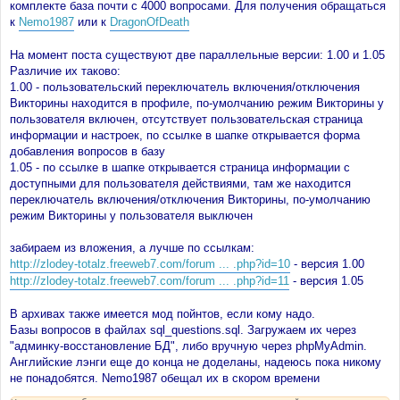
комплекте база почти с 4000 вопросами. Для получения обращаться
к
Nemo1987
или к
DragonOfDeath
На момент поста существуют две параллельные версии: 1.00 и 1.05
Различие их таково:
1.00 - пользовательский переключатель включения/отключения
Викторины находится в профиле, по-умолчанию режим Викторины у
пользователя включен, отсутствует пользовательская страница
информации и настроек, по ссылке в шапке открывается форма
добавления вопросов в базу
1.05 - по ссылке в шапке открывается страница информации с
доступными для пользователя действиями, там же находится
переключатель включения/отключения Викторины, по-умолчанию
режим Викторины у пользователя выключен
забираем из вложения, а лучше по ссылкам:
http://zlodey-totalz.freeweb7.com/forum ... .php?id=10
- версия 1.00
http://zlodey-totalz.freeweb7.com/forum ... .php?id=11
- версия 1.05
В архивах также имеется мод пойнтов, если кому надо.
Базы вопросов в файлах sql_questions.sql. Загружаем их через
"админку-восстановление БД", либо вручную через phpMyAdmin.
Английские лэнги еще до конца не доделаны, надеюсь пока никому
не понадобятся. Nemo1987 обещал их в скором времени