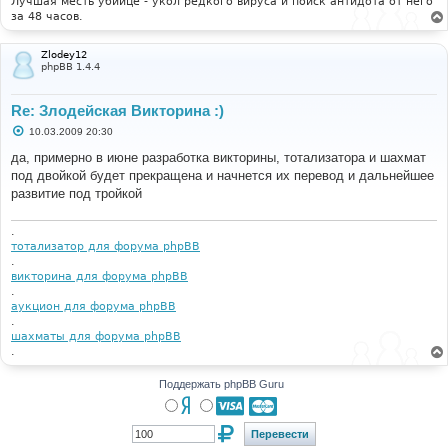
Лучшая месть убийце - укол редкого вируса и поиск антидота от него
е
за 48 часов.
Zlodey12
phpBB 1.4.4
Re: Злодейская Викторина :)
С
10.03.2009 20:30
о
о
да, примерно в июне разработка викторины, тотализатора и шахмат
б
под двойкой будет прекращена и начнется их перевод и дальнейшее
щ
е
развитие под тройкой
н
и
е
.
тотализатор для форума phpBB
.
викторина для форума phpBB
.
аукцион для форума phpBB
.
шахматы для форума phpBB
.
Поддержать phpBB Guru