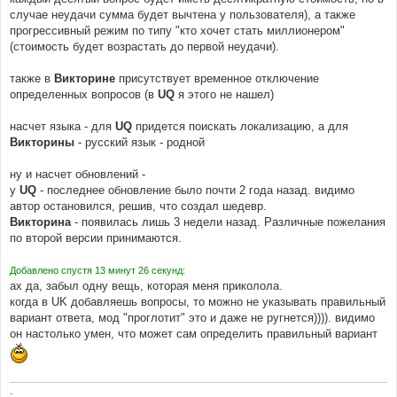
случае неудачи сумма будет вычтена у пользователя), а также
прогрессивный режим по типу "кто хочет стать миллионером"
(стоимость будет возрастать до первой неудачи).
также в
Викторине
присутствует временное отключение
определенных вопросов (в
UQ
я этого не нашел)
насчет языка - для
UQ
придется поискать локализацию, а для
Викторины
- русский язык - родной
ну и насчет обновлений -
у
UQ
- последнее обновление было почти 2 года назад. видимо
автор остановился, решив, что создал шедевр.
Викторина
- появилась лишь 3 недели назад. Различные пожелания
по второй версии принимаются.
Добавлено спустя 13 минут 26 секунд:
ах да, забыл одну вещь, которая меня приколола.
когда в UK добавляешь вопросы, то можно не указывать правильный
вариант ответа, мод "проглотит" это и даже не ругнется)))). видимо
он настолько умен, что может сам определить правильный вариант
.