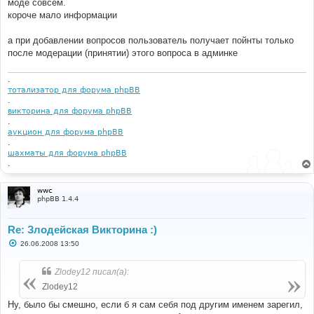
моде совсем.
короче мало информации
а при добавлении вопросов пользователь получает пойнты только
после модерации (принятии) этого вопроса в админке
.
тотализатор для форума phpBB
.
викторина для форума phpBB
.
аукцион для форума phpBB
.
шахматы для форума phpBB
.
wwc
phpBB 1.4.4
Re: Злодейская Викторина :)
С
26.06.2008 13:50
о
о
б
Zlodey12 писал(а):
щ
е
Zlodey12
н
и
Ну, было бы смешно, если б я сам себя под другим именем зарегил,
е