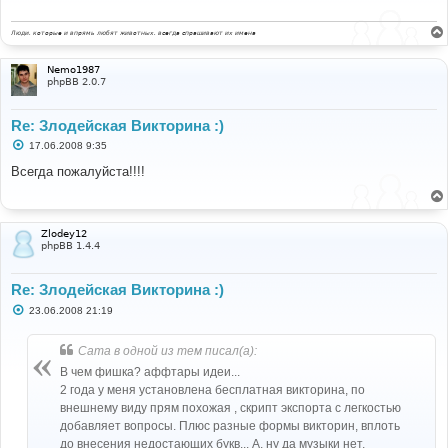
е
н
и
Люди, которые и впрямь любят животных, всегда спрашивают их имена
е
Nemo1987
phpBB 2.0.7
Re: Злодейская Викторина :)
С
17.06.2008 9:35
о
о
Всегда пожалуйста!!!!
б
щ
е
н
и
Zlodey12
е
phpBB 1.4.4
Re: Злодейская Викторина :)
С
23.06.2008 21:19
о
о
б
Cama в одной из тем писал(а):
щ
е
В чем фишка? аффтары идеи...
н
2 года у меня установлена бесплатная викторина, по
и
е
внешнему виду прям похожая , скрипт экспорта с легкостью
добавляет вопросы. Плюс разные формы викторин, вплоть
до внесения недостающих букв... А, ну да музыки нет,