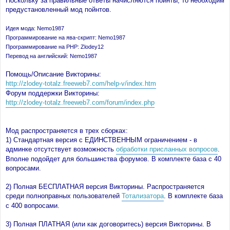
Поскольку за правильные ответы начисляются пойнты, то необходим
н
предустановленный мод пойнтов.
и
е
Идея мода: Nemo1987
Программирование на ява-скрипт: Nemo1987
Программирование на PHP: Zlodey12
Перевод на английский: Nemo1987
Помощь/Описание Викторины:
http://zlodey-totalz.freeweb7.com/help-v/index.htm
Форум поддержки Викторины:
http://zlodey-totalz.freeweb7.com/forum/index.php
Мод распространяется в трех сборках:
1) Стандартная версия с ЕДИНСТВЕННЫМ ограничением - в
админке отсутствует возможность
обработки присланных вопросов
.
Вполне подойдет для большинства форумов. В комплекте база с 40
вопросами.
2) Полная БЕСПЛАТНАЯ версия Викторины. Распространяется
среди полноправных пользователей
Тотализатора
. В комплекте база
с 400 вопросами.
3) Полная ПЛАТНАЯ (или как договоритесь) версия Викторины. В