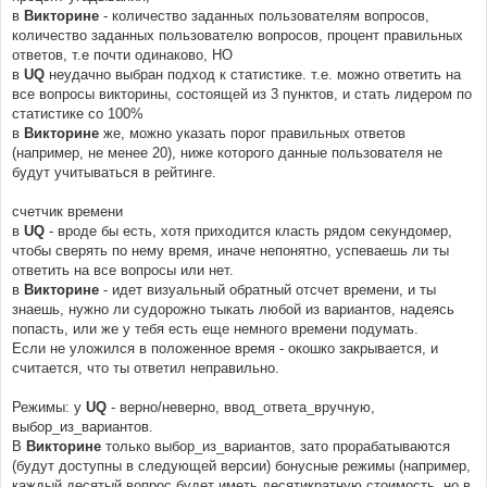
в
Викторине
- количество заданных пользователям вопросов,
количество заданных пользователю вопросов, процент правильных
ответов, т.е почти одинаково, НО
в
UQ
неудачно выбран подход к статистике. т.е. можно ответить на
все вопросы викторины, состоящей из 3 пунктов, и стать лидером по
статистике со 100%
в
Викторине
же, можно указать порог правильных ответов
(например, не менее 20), ниже которого данные пользователя не
будут учитываться в рейтинге.
счетчик времени
в
UQ
- вроде бы есть, хотя приходится класть рядом секундомер,
чтобы сверять по нему время, иначе непонятно, успеваешь ли ты
ответить на все вопросы или нет.
в
Викторине
- идет визуальный обратный отсчет времени, и ты
знаешь, нужно ли судорожно тыкать любой из вариантов, надеясь
попасть, или же у тебя есть еще немного времени подумать.
Если не уложился в положенное время - окошко закрывается, и
считается, что ты ответил неправильно.
Режимы: у
UQ
- верно/неверно, ввод_ответа_вручную,
выбор_из_вариантов.
В
Викторине
только выбор_из_вариантов, зато прорабатываются
(будут доступны в следующей версии) бонусные режимы (например,
каждый десятый вопрос будет иметь десятикратную стоимость, но в