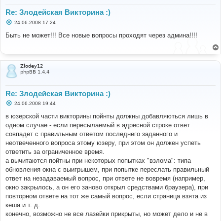
Re: Злодейская Викторина :)
С
24.06.2008 17:24
о
о
Быть не может!!! Все новые вопросы проходят через админа!!!!
б
щ
е
н
и
Zlodey12
е
phpBB 1.4.4
Re: Злодейская Викторина :)
С
24.06.2008 19:44
о
о
в юзерской части викторины пойнты должны добавляються лишь в
б
одном случае - если пересылаемый в адресной строке ответ
щ
е
совпадет с правильным ответом последнего заданного и
н
неотвеченного вопроса этому юзеру, при этом он должен успеть
и
е
ответить за ограниченное время.
а вычитаются пойтны при некоторых попытках "взлома": типа
обновления окна с выигрышем, при попытке переслать правильный
ответ на незадаваемый вопрос, при ответе не вовремя (например,
окно закрылось, а он его заново открыл средствами браузера), при
повторном ответе на тот же самый вопрос, если страница взята из
кеша и т. д.
конечно, возможно не все лазейки прикрыты, но может дело и не в