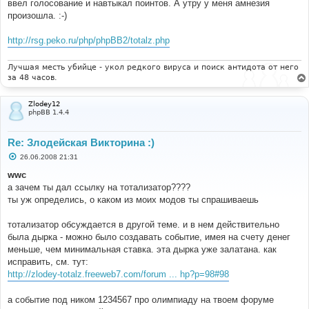
ввел голосование и навтыкал поинтов. А утру у меня амнезия
произошла. :-)
http://rsg.peko.ru/php/phpBB2/totalz.php
Лучшая месть убийце - укол редкого вируса и поиск антидота от него
за 48 часов.
Zlodey12
phpBB 1.4.4
Re: Злодейская Викторина :)
С
26.06.2008 21:31
о
о
wwc
б
а зачем ты дал ссылку на тотализатор????
щ
е
ты уж определись, о каком из моих модов ты спрашиваешь
н
и
е
тотализатор обсуждается в другой теме. и в нем действительно
была дырка - можно было создавать событие, имея на счету денег
меньше, чем минимальная ставка. эта дырка уже залатана. как
исправить, см. тут:
http://zlodey-totalz.freeweb7.com/forum ... hp?p=98#98
а событие под ником 1234567 про олимпиаду на твоем форуме