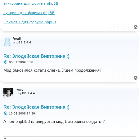
викторина для форума phpBB
.
аукцион для форума phpBB
.
шахматы для форума phpBB
.
forall
phpBB 1.4.4
Re: Злодейская Викторина :)
С
05.01.2009 8:30
о
о
Мод обновился кстати слегка. Ждем продолжения!
б
щ
е
н
и
wwc
е
phpBB 1.4.4
Re: Злодейская Викторина :)
С
10.03.2009 14:39
о
о
А под phpBB3 планируется мод Викторины создать ?
б
щ
е
н
и