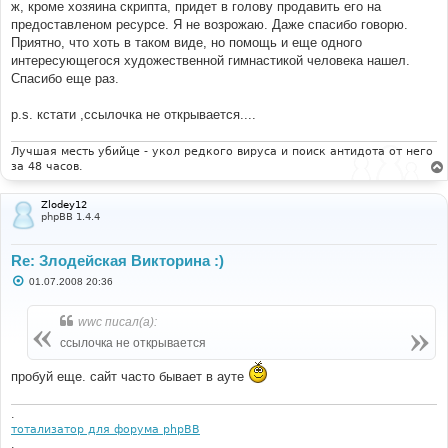
ж, кроме хозяина скрипта, придет в голову продавить его на
и
е
предоставленом ресурсе. Я не возрожаю. Даже спасибо говорю.
Приятно, что хоть в таком виде, но помощь и еще одного
интересующегося художественной гимнастикой человека нашел.
Спасибо еще раз.
p.s. кстати ,ссылочка не открывается....
Лучшая месть убийце - укол редкого вируса и поиск антидота от него
за 48 часов.
Zlodey12
phpBB 1.4.4
Re: Злодейская Викторина :)
С
01.07.2008 20:36
о
о
б
wwc писал(а):
щ
е
ссылочка не открывается
н
и
пробуй еще. сайт часто бывает в ауте
е
.
тотализатор для форума phpBB
.