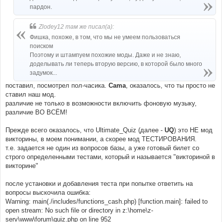
пардон.
Zlodey12 там же писал(а):
Фишка, похоже, в том, что мы не умеем пользоваться
поиском
Поэтому и штампуем похожие моды. Даже и не знаю,
доделывать ли теперь вторую версию, в которой было много
задумок...
поставил, посмотрел пол-часика.
Cama
, оказалось, что ты просто не
ставил наш мод.
различие не только в возможности включить фоновую музыку,
различие ВО ВСЁМ!
Прежде всего оказалось, что Ultimate_Quiz (далее -
UQ
) это НЕ мод
викторины, в моем понимании, а скорее мод ТЕСТИРОВАНИЯ.
т.е. задается не один из вопросов базы, а уже готовый билет со
строго определенными тестами, который и называется "викториной в
викторине"
после установки и добавления теста при попытке ответить на
вопросы выскочила ошибка:
Warning: main(./includes/functions_cash.php) [function.main]: failed to
open stream: No such file or directory in z:\home\z-
serv\www\forum\quiz.php on line 952