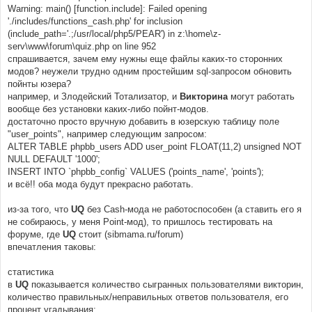
Warning: main() [function.include]: Failed opening
'./includes/functions_cash.php' for inclusion
(include_path='.;/usr/local/php5/PEAR') in z:\home\z-
serv\www\forum\quiz.php on line 952
спрашивается, зачем ему нужны еще файлы каких-то сторонних
модов? неужели трудно одним простейшим sql-запросом обновить
пойнты юзера?
например, и Злодейский Тотализатор, и
Викторина
могут работать
вообще без установки каких-либо пойнт-модов.
достаточно просто вручную добавить в юзерскую таблицу поле
"user_points", например следующим запросом:
ALTER TABLE phpbb_users ADD user_point FLOAT(11,2) unsigned NOT
NULL DEFAULT '1000';
INSERT INTO `phpbb_config` VALUES ('points_name', 'points');
и всё!! оба мода будут прекрасно работать.
из-за того, что
UQ
без Cash-мода не работоспособен (а ставить его я
не собираюсь, у меня Point-мод), то пришлось тестировать на
форуме, где
UQ
стоит (sibmama.ru/forum)
впечатления таковы:
статистика
в
UQ
показывается количество сыгранных пользователями викторин,
количество правильных/неправильных ответов пользователя, его
процент угадывания;