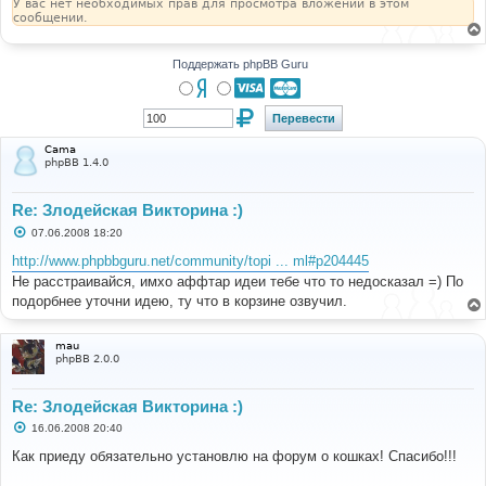
У вас нет необходимых прав для просмотра вложений в этом
сообщении.
Поддержать phpBB Guru
Cama
phpBB 1.4.0
Re: Злодейская Викторина :)
С
07.06.2008 18:20
о
о
http://www.phpbbguru.net/community/topi ... ml#p204445
б
Не расстраивайся, имхо аффтар идеи тебе что то недосказал =) По
щ
е
подорбнее уточни идею, ту что в корзине озвучил.
н
и
е
mau
phpBB 2.0.0
Re: Злодейская Викторина :)
С
16.06.2008 20:40
о
о
Как приеду обязательно установлю на форум о кошках! Спасибо!!!
б
щ