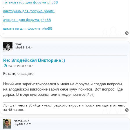
тотализатор для форума phpBB
.
викторина для форума phpBB
.
аукцион для форума phpBB
.
шахматы для форума phpBB
.
wwc
phpBB 1.4.4
Re: Злодейская Викторина :)
С
24.06.2008 16:07
о
о
Кстати, о защите.
б
щ
е
Некий чел зарегистрировался у меня на форуме и создав вопросы
н
на злодейской викторине забил себе кучу поинтов. Вот вопрос. Где
и
е
дырка. В моде викторины, или в моде поинтов ? :-(
Лучшая месть убийце - укол редкого вируса и поиск антидота от него
за 48 часов.
Nemo1987
phpBB 2.0.7