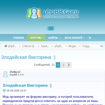
ГЛАВНАЯ
ФОРУМЫ
ФАЙЛЫ
БАЗА ЗНАНИЙ
phpBB Guru
Список форумов
Архивные форумы
phpBB 2.0.x (архив)
Модификация phpBB 2.0.x
Поддержка модов для phpBB 2.0.x
Злодейская Викторина :)
1
2
След.
Сообщений: 21
Zlodey12
phpBB 1.4.4
Злодейская Викторина :)
С
06.06.2008 20:57
о
о
Мод организует на форуме викторину, в которой пользователю
б
периодически предлагается ответить на один из вопросов из базы.
щ
е