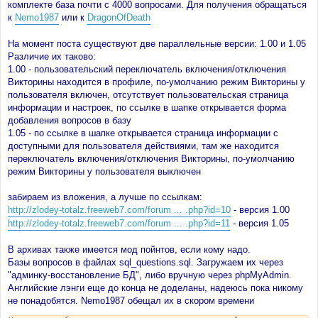
комплекте база почти с 4000 вопросами. Для получения обращаться
к
Nemo1987
или к
DragonOfDeath
На момент поста существуют две параллельные версии: 1.00 и 1.05
Различие их таково:
1.00 - пользовательский переключатель включения/отключения
Викторины находится в профиле, по-умолчанию режим Викторины у
пользователя включен, отсутствует пользовательская страница
информации и настроек, по ссылке в шапке открывается форма
добавления вопросов в базу
1.05 - по ссылке в шапке открывается страница информации с
доступными для пользователя действиями, там же находится
переключатель включения/отключения Викторины, по-умолчанию
режим Викторины у пользователя выключен
забираем из вложения, а лучше по ссылкам:
http://zlodey-totalz.freeweb7.com/forum ... .php?id=10
- версия 1.00
http://zlodey-totalz.freeweb7.com/forum ... .php?id=11
- версия 1.05
В архивах также имеется мод пойнтов, если кому надо.
Базы вопросов в файлах sql_questions.sql. Загружаем их через
"админку-восстановление БД", либо вручную через phpMyAdmin.
Английские лэнги еще до конца не доделаны, надеюсь пока никому
не понадобятся. Nemo1987 обещал их в скором времени