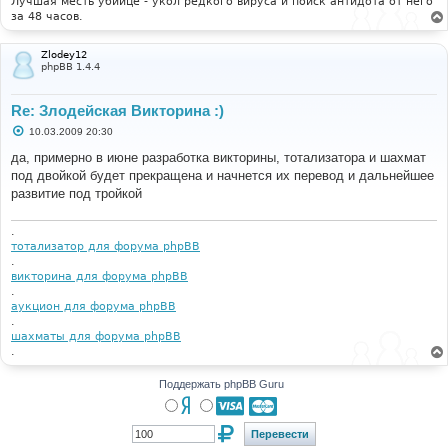
Лучшая месть убийце - укол редкого вируса и поиск антидота от него
е
за 48 часов.
Zlodey12
phpBB 1.4.4
Re: Злодейская Викторина :)
С
10.03.2009 20:30
о
о
да, примерно в июне разработка викторины, тотализатора и шахмат
б
под двойкой будет прекращена и начнется их перевод и дальнейшее
щ
е
развитие под тройкой
н
и
е
.
тотализатор для форума phpBB
.
викторина для форума phpBB
.
аукцион для форума phpBB
.
шахматы для форума phpBB
.
Поддержать phpBB Guru