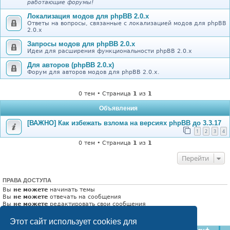
работающие форумы!
Локализация модов для phpBB 2.0.x
Ответы на вопросы, связанные с локализацией модов для phpBB
2.0.x
Запросы модов для phpBB 2.0.x
Идеи для расширения функциональности phpBB 2.0.x
Для авторов (phpBB 2.0.x)
Форум для авторов модов для phpBB 2.0.x.
0 тем • Страница
1
из
1
Объявления
[ВАЖНО] Как избежать взлома на версиях phpBB до 3.3.17
1
2
3
4
0 тем • Страница
1
из
1
Перейти
ПРАВА ДОСТУПА
Вы
не можете
начинать темы
Вы
не можете
отвечать на сообщения
Вы
не можете
редактировать свои сообщения
Вы
не можете
удалять свои сообщения
Вы
не можете
добавлять вложения
Этот сайт использует cookies для