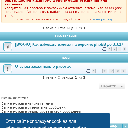
phpBB, доступ к данному форуму будет ограничен или
запрещен.
Убедительная просьба к заказчикам отмечать в теме, что заказ уже
не актуален (исполнитель найден, заказ выполнен, заказ отменён и
т.п.).
Если Вы желаете закрыть свою тему, обратитесь к
модератору
.
1 тема • Страница
1
из
1
Объявления
[ВАЖНО] Как избежать взлома на версиях phpBB до 3.3.17
1
2
3
4
Темы
Отзывы заказчиков о работах
1
36
37
38
39
…
1 тема • Страница
1
из
1
Перейти
ПРАВА ДОСТУПА
Вы
не можете
начинать темы
Вы
не можете
отвечать на сообщения
Вы
не можете
редактировать свои сообщения
Вы
не можете
удалять свои сообщения
Вы
не можете
добавлять вложения
Этот сайт использует cookies для
Главная
Форумы
Наша команда
О команде
Конфиденциальность