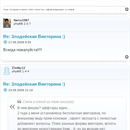
е
н
и
Люди, которые и впрямь любят животных, всегда спрашивают их имена
е
Nemo1987
phpBB 2.0.7
Re: Злодейская Викторина :)
С
17.06.2008 9:35
о
о
Всегда пожалуйста!!!!
б
щ
е
н
и
Zlodey12
е
phpBB 1.4.4
Re: Злодейская Викторина :)
С
23.06.2008 21:19
о
о
б
Cama в одной из тем писал(а):
щ
е
В чем фишка? аффтары идеи...
н
2 года у меня установлена бесплатная викторина, по
и
е
внешнему виду прям похожая , скрипт экспорта с легкостью
добавляет вопросы. Плюс разные формы викторин, вплоть
до внесения недостающих букв... А, ну да музыки нет,