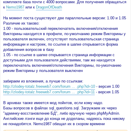
комплекте база почти с 4000 вопросами. Для получения обращаться
к
Nemo1987
или к
DragonOfDeath
На момент поста существуют две параллельные версии: 1.00 и 1.05
Различие их таково:
1.00 - пользовательский переключатель включения/отключения
Викторины находится в профиле, по-умолчанию режим Викторины у
пользователя включен, отсутствует пользовательская страница
информации и настроек, по ссылке в шапке открывается форма
добавления вопросов в базу
1.05 - по ссылке в шапке открывается страница информации с
доступными для пользователя действиями, там же находится
переключатель включения/отключения Викторины, по-умолчанию
режим Викторины у пользователя выключен
забираем из вложения, а лучше по ссылкам:
http://zlodey-totalz.freeweb7.com/forum ... .php?id=10
- версия 1.00
http://zlodey-totalz.freeweb7.com/forum ... .php?id=11
- версия 1.05
В архивах также имеется мод пойнтов, если кому надо.
Базы вопросов в файлах sql_questions.sql. Загружаем их через
"админку-восстановление БД", либо вручную через phpMyAdmin.
Английские лэнги еще до конца не доделаны, надеюсь пока никому
не понадобятся. Nemo1987 обещал их в скором времени