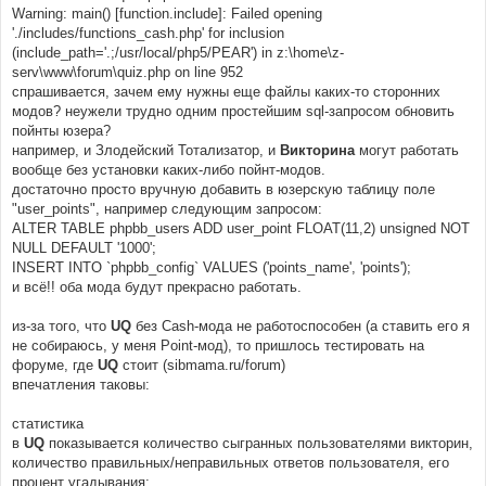
Warning: main() [function.include]: Failed opening
'./includes/functions_cash.php' for inclusion
(include_path='.;/usr/local/php5/PEAR') in z:\home\z-
serv\www\forum\quiz.php on line 952
спрашивается, зачем ему нужны еще файлы каких-то сторонних
модов? неужели трудно одним простейшим sql-запросом обновить
пойнты юзера?
например, и Злодейский Тотализатор, и
Викторина
могут работать
вообще без установки каких-либо пойнт-модов.
достаточно просто вручную добавить в юзерскую таблицу поле
"user_points", например следующим запросом:
ALTER TABLE phpbb_users ADD user_point FLOAT(11,2) unsigned NOT
NULL DEFAULT '1000';
INSERT INTO `phpbb_config` VALUES ('points_name', 'points');
и всё!! оба мода будут прекрасно работать.
из-за того, что
UQ
без Cash-мода не работоспособен (а ставить его я
не собираюсь, у меня Point-мод), то пришлось тестировать на
форуме, где
UQ
стоит (sibmama.ru/forum)
впечатления таковы:
статистика
в
UQ
показывается количество сыгранных пользователями викторин,
количество правильных/неправильных ответов пользователя, его
процент угадывания;