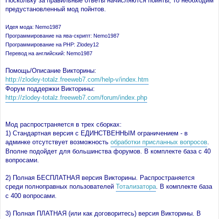
Поскольку за правильные ответы начисляются пойнты, то необходим
н
предустановленный мод пойнтов.
и
е
Идея мода: Nemo1987
Программирование на ява-скрипт: Nemo1987
Программирование на PHP: Zlodey12
Перевод на английский: Nemo1987
Помощь/Описание Викторины:
http://zlodey-totalz.freeweb7.com/help-v/index.htm
Форум поддержки Викторины:
http://zlodey-totalz.freeweb7.com/forum/index.php
Мод распространяется в трех сборках:
1) Стандартная версия с ЕДИНСТВЕННЫМ ограничением - в
админке отсутствует возможность
обработки присланных вопросов
.
Вполне подойдет для большинства форумов. В комплекте база с 40
вопросами.
2) Полная БЕСПЛАТНАЯ версия Викторины. Распространяется
среди полноправных пользователей
Тотализатора
. В комплекте база
с 400 вопросами.
3) Полная ПЛАТНАЯ (или как договоритесь) версия Викторины. В