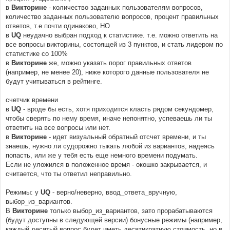
в
Викторине
- количество заданных пользователям вопросов,
количество заданных пользователю вопросов, процент правильных
ответов, т.е почти одинаково, НО
в
UQ
неудачно выбран подход к статистике. т.е. можно ответить на
все вопросы викторины, состоящей из 3 пунктов, и стать лидером по
статистике со 100%
в
Викторине
же, можно указать порог правильных ответов
(например, не менее 20), ниже которого данные пользователя не
будут учитываться в рейтинге.
счетчик времени
в
UQ
- вроде бы есть, хотя приходится класть рядом секундомер,
чтобы сверять по нему время, иначе непонятно, успеваешь ли ты
ответить на все вопросы или нет.
в
Викторине
- идет визуальный обратный отсчет времени, и ты
знаешь, нужно ли судорожно тыкать любой из вариантов, надеясь
попасть, или же у тебя есть еще немного времени подумать.
Если не уложился в положенное время - окошко закрывается, и
считается, что ты ответил неправильно.
Режимы: у
UQ
- верно/неверно, ввод_ответа_вручную,
выбор_из_вариантов.
В
Викторине
только выбор_из_вариантов, зато прорабатываются
(будут доступны в следующей версии) бонусные режимы (например,
каждый десятый вопрос будет иметь десятикратную стоимость, но в