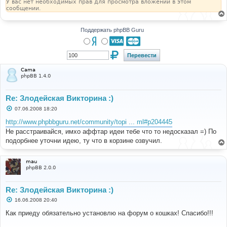
У вас нет необходимых прав для просмотра вложений в этом
сообщении.
Поддержать phpBB Guru
Cama
phpBB 1.4.0
Re: Злодейская Викторина :)
С
07.06.2008 18:20
о
о
http://www.phpbbguru.net/community/topi ... ml#p204445
б
Не расстраивайся, имхо аффтар идеи тебе что то недосказал =) По
щ
е
подорбнее уточни идею, ту что в корзине озвучил.
н
и
е
mau
phpBB 2.0.0
Re: Злодейская Викторина :)
С
16.06.2008 20:40
о
о
Как приеду обязательно установлю на форум о кошках! Спасибо!!!
б
щ