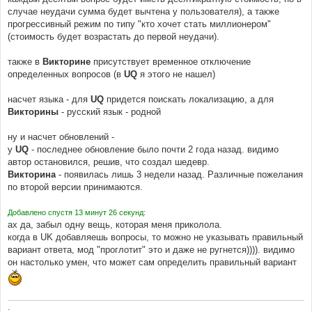
случае неудачи сумма будет вычтена у пользователя), а также
прогрессивный режим по типу "кто хочет стать миллионером"
(стоимость будет возрастать до первой неудачи).
также в
Викторине
присутствует временное отключение
определенных вопросов (в
UQ
я этого не нашел)
насчет языка - для
UQ
придется поискать локализацию, а для
Викторины
- русский язык - родной
ну и насчет обновлений -
у
UQ
- последнее обновление было почти 2 года назад. видимо
автор остановился, решив, что создал шедевр.
Викторина
- появилась лишь 3 недели назад. Различные пожелания
по второй версии принимаются.
Добавлено спустя 13 минут 26 секунд:
ах да, забыл одну вещь, которая меня приколола.
когда в UK добавляешь вопросы, то можно не указывать правильный
вариант ответа, мод "проглотит" это и даже не ругнется)))). видимо
он настолько умен, что может сам определить правильный вариант
.