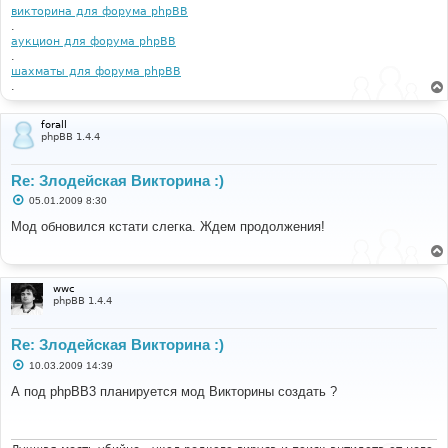
викторина для форума phpBB
.
аукцион для форума phpBB
.
шахматы для форума phpBB
.
forall
phpBB 1.4.4
Re: Злодейская Викторина :)
С
05.01.2009 8:30
о
о
Мод обновился кстати слегка. Ждем продолжения!
б
щ
е
н
и
wwc
е
phpBB 1.4.4
Re: Злодейская Викторина :)
С
10.03.2009 14:39
о
о
А под phpBB3 планируется мод Викторины создать ?
б
щ
е
н
и