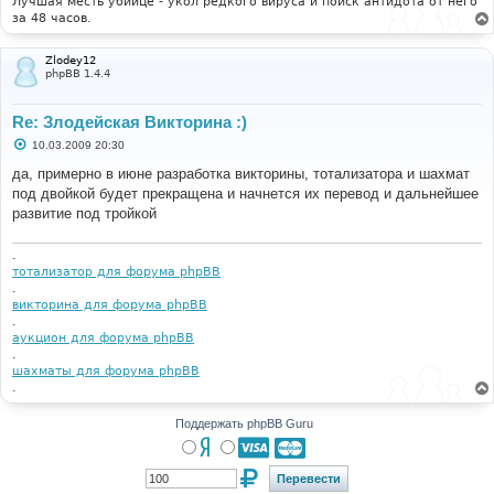
Лучшая месть убийце - укол редкого вируса и поиск антидота от него
е
за 48 часов.
Zlodey12
phpBB 1.4.4
Re: Злодейская Викторина :)
С
10.03.2009 20:30
о
о
да, примерно в июне разработка викторины, тотализатора и шахмат
б
под двойкой будет прекращена и начнется их перевод и дальнейшее
щ
е
развитие под тройкой
н
и
е
.
тотализатор для форума phpBB
.
викторина для форума phpBB
.
аукцион для форума phpBB
.
шахматы для форума phpBB
.
Поддержать phpBB Guru