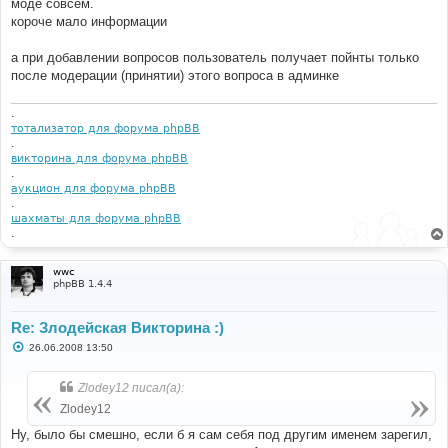
моде совсем.
короче мало информации
а при добавлении вопросов пользователь получает пойнты только
после модерации (принятии) этого вопроса в админке
.
тотализатор для форума phpBB
.
викторина для форума phpBB
.
аукцион для форума phpBB
.
шахматы для форума phpBB
.
wwc
phpBB 1.4.4
Re: Злодейская Викторина :)
С
26.06.2008 13:50
о
о
б
Zlodey12 писал(а):
щ
е
Zlodey12
н
и
Ну, было бы смешно, если б я сам себя под другим именем зарегил,
е