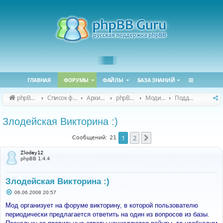
ГЛАВНАЯ
ФОРУМЫ
ФАЙЛЫ
БАЗА ЗНАНИЙ
phpBB Guru
Список форумов
Архивные форумы
phpBB 2.0.x (архив)
Модификация phpBB 2.0.x
Поддержка модов для phpBB 2.0.x
Злодейская Викторина :)
1
2
След.
Сообщений: 21
Zlodey12
phpBB 1.4.4
Злодейская Викторина :)
С
06.06.2008 20:57
о
о
Мод организует на форуме викторину, в которой пользователю
б
периодически предлагается ответить на один из вопросов из базы.
щ
е