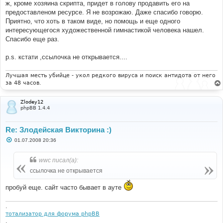
ж, кроме хозяина скрипта, придет в голову продавить его на
и
е
предоставленом ресурсе. Я не возрожаю. Даже спасибо говорю.
Приятно, что хоть в таком виде, но помощь и еще одного
интересующегося художественной гимнастикой человека нашел.
Спасибо еще раз.
p.s. кстати ,ссылочка не открывается....
Лучшая месть убийце - укол редкого вируса и поиск антидота от него
за 48 часов.
Zlodey12
phpBB 1.4.4
Re: Злодейская Викторина :)
С
01.07.2008 20:36
о
о
б
wwc писал(а):
щ
е
ссылочка не открывается
н
и
пробуй еще. сайт часто бывает в ауте
е
.
тотализатор для форума phpBB
.