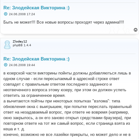
Re: Злодейская Викторина :)
С
24.06.2008 17:24
о
о
Быть не может!!! Все новые вопросы проходят через админа!!!!
б
щ
е
н
и
Zlodey12
е
phpBB 1.4.4
Re: Злодейская Викторина :)
С
24.06.2008 19:44
о
о
в юзерской части викторины пойнты должны добавляються лишь в
б
одном случае - если пересылаемый в адресной строке ответ
щ
е
совпадет с правильным ответом последнего заданного и
н
неотвеченного вопроса этому юзеру, при этом он должен успеть
и
е
ответить за ограниченное время.
а вычитаются пойтны при некоторых попытках "взлома": типа
обновления окна с выигрышем, при попытке переслать правильный
ответ на незадаваемый вопрос, при ответе не вовремя (например,
окно закрылось, а он его заново открыл средствами браузера), при
повторном ответе на тот же самый вопрос, если страница взята из
кеша и т. д.
конечно, возможно не все лазейки прикрыты, но может дело и не в