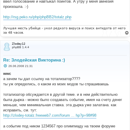
ввел голосование и навтыкал поинтов. А утру у меня амнезия
произошла. :-)
http://rsg.peko.ru/php/phpBB2/totalz.php
Лучшая месть убийце - укол редкого вируса и поиск антидота от него
за 48 часов.
Zlodey12
phpBB 1.4.4
Re: Злодейская Викторина :)
С
26.06.2008 21:31
о
о
wwc
б
а зачем ты дал ссылку на тотализатор????
щ
е
ты уж определись, о каком из моих модов ты спрашиваешь
н
и
е
тотализатор обсуждается в другой теме. и в нем действительно
была дырка - можно было создавать событие, имея на счету денег
меньше, чем минимальная ставка. эта дырка уже залатана. как
исправить, см. тут:
http://zlodey-totalz.freeweb7.com/forum ... hp?p=98#98
а событие под ником 1234567 про олимпиаду на твоем форуме