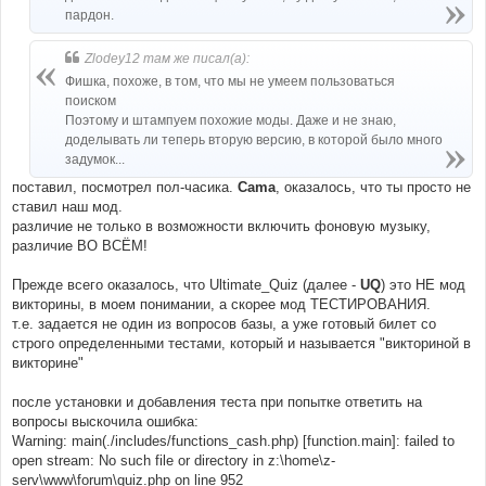
пардон.
Zlodey12 там же писал(а):
Фишка, похоже, в том, что мы не умеем пользоваться
поиском
Поэтому и штампуем похожие моды. Даже и не знаю,
доделывать ли теперь вторую версию, в которой было много
задумок...
поставил, посмотрел пол-часика.
Cama
, оказалось, что ты просто не
ставил наш мод.
различие не только в возможности включить фоновую музыку,
различие ВО ВСЁМ!
Прежде всего оказалось, что Ultimate_Quiz (далее -
UQ
) это НЕ мод
викторины, в моем понимании, а скорее мод ТЕСТИРОВАНИЯ.
т.е. задается не один из вопросов базы, а уже готовый билет со
строго определенными тестами, который и называется "викториной в
викторине"
после установки и добавления теста при попытке ответить на
вопросы выскочила ошибка:
Warning: main(./includes/functions_cash.php) [function.main]: failed to
open stream: No such file or directory in z:\home\z-
serv\www\forum\quiz.php on line 952