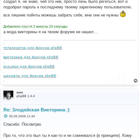
создал я. не знаю, чей это ник, просто лень было региться, вот и
подобрал пароль к последнему твоему зарегенному пользователю.
все лишние пойнты можешь забрать себе, мне они не нужны
Добавлено спустя 2 минуты 23 секунды:
а мода викторины я на твоем форуме не нашел...
.
тотализатор для форума phpBB
.
викторина для форума phpBB
.
аукцион для форума phpBB
.
шахматы для форума phpBB
.
wwc
phpBB 1.4.4
Re: Злодейская Викторина :)
С
30.06.2008 11:40
о
о
Спасибо. Посомтрю.
б
щ
е
Про то, что это был ты я как-то и не сомневался (в принципе). Кому
н