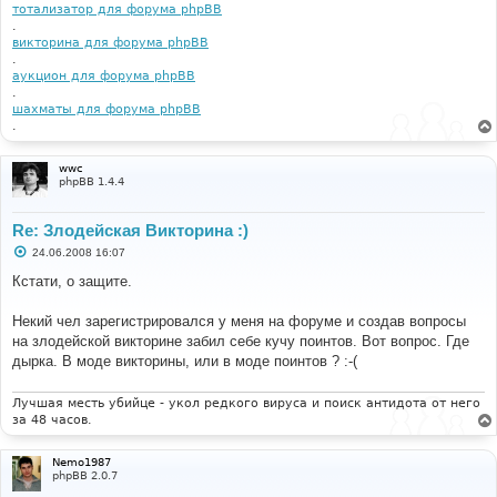
тотализатор для форума phpBB
.
викторина для форума phpBB
.
аукцион для форума phpBB
.
шахматы для форума phpBB
.
wwc
phpBB 1.4.4
Re: Злодейская Викторина :)
С
24.06.2008 16:07
о
о
Кстати, о защите.
б
щ
е
Некий чел зарегистрировался у меня на форуме и создав вопросы
н
на злодейской викторине забил себе кучу поинтов. Вот вопрос. Где
и
е
дырка. В моде викторины, или в моде поинтов ? :-(
Лучшая месть убийце - укол редкого вируса и поиск антидота от него
за 48 часов.
Nemo1987
phpBB 2.0.7