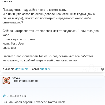
списке.
Пожалуйста, подумайте что это может быть.
И в принципе автор не очень доволен собственным кодом (так он
пишет в моде), может кто посмотрит и предложит какую либо
оптимизацию?
Сейчас настроено так что человек может раздавать 1 поинт за два
часа.
Если надо посмотреть
login: Test User
pass: test
Глючит с пользователем Nicky, из под остальных всё работает
нормально, по крайней мере у ещё 5 человек точно.
я люблю
daft punk
| новый
sugoi.ru
VVVas
Former team member
С
07.06.2005 11:22
о
о
Вышла новая версия Advanced Karma Hack
б