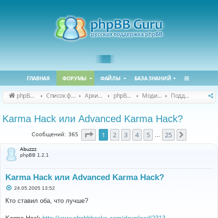
ГЛАВНАЯ
ФОРУМЫ
ФАЙЛЫ
БАЗА ЗНАНИЙ
phpBB Guru
Список форумов
Архивные форумы
phpBB 2.0.x (архив)
Модификация phpBB 2.0.x
Поддержка модов для phpBB 2.0.x
Karma Hack или Advanced Karma Hack?
Страница
1
из
25
1
2
3
4
5
25
След.
Сообщений: 365
…
Abuzzz
phpBB 1.2.1
Karma Hack или Advanced Karma Hack?
С
24.05.2005 13:52
о
о
Кто ставил оба, что лучше?
б
щ
е