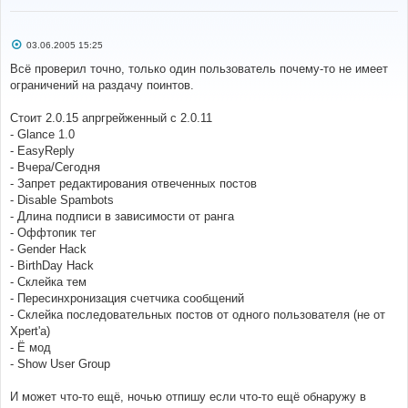
С
03.06.2005 15:25
о
о
Всё проверил точно, только один пользователь почему-то не имеет
б
ограничений на раздачу поинтов.
щ
е
н
Стоит 2.0.15 апргрейженный с 2.0.11
и
е
- Glance 1.0
- EasyReply
- Вчера/Сегодня
- Запрет редактирования отвеченных постов
- Disable Spambots
- Длина подписи в зависимости от ранга
- Оффтопик тег
- Gender Hack
- BirthDay Hack
- Склейка тем
- Пересинхронизация счетчика сообщений
- Склейка последовательных постов от одного пользователя (не от
Xpert'a)
- Ё мод
- Show User Group
И может что-то ещё, ночью отпишу если что-то ещё обнаружу в