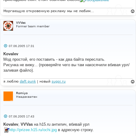
н
и
е
Моргающую откровенную рекламу мы не любим...
VVVas
Former team member
С
07.06.2005 17:31
о
о
Kovalev
б
Мод простой, его поставить - как два байта переслать.
щ
е
Рисунка не вижу... (проверяйте чего вы там накосячили вбивая урл/
н
заливая файло).
и
е
я люблю
daft punk
| новый
sugoi.ru
Romiyo
Неадекватен
С
07.06.2005 17:43
о
о
Kovalev
,
VVVas
на h15.ru антилич, вбивай урл
б
http://prizee.h15.ru/ochi.jpg
в адресную строку.
щ
е