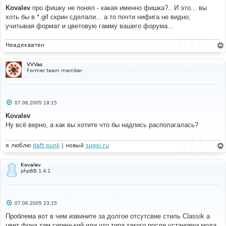
н
Kovalev
про фишку не понял - какая именно фишка?.. И это... вы
и
е
хоть бы в *.gif скрин сделали... а то почти нифига не видно,
учитывая формат и цветовую гамму вашего форума...
Неадекватен
VVVas
Former team member
С
07.06.2005 19:15
о
о
Kovalev
б
Ну всё верно, а как вы хотите что бы надпись располагалась?
щ
е
н
и
я люблю
daft punk
| новый
sugoi.ru
е
Kovalev
phpBB 1.4.1
С
07.06.2005 23:15
о
о
Проблема вот в чем извините за долгое отсутсвие стиль Classik а
б
цвет фона там серенький или что типа такого после установки мода