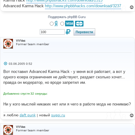
Karma Hack
http://www.phpbbhacks.com/download/2313
н
Advanced Karma Hack
http://www.phpbbhacks.com/download/3237
и
е
Поддержать phpBB Guru
VVVas
Former team member
С
03.06.2005 0:52
о
о
Вот поставил Advanced Karma Hack - у меня всё работает, а вот у
б
одного юзера ограничения не действуют, раздает сколько хочет...
щ
е
правда он модератор, но вроде запретил им.
н
и
е
Добавлено спустя 32 секунды:
Ни у кого мыслей никаких нет или я чего в работе мода не понимаю?
я люблю
daft punk
| новый
sugoi.ru
VVVas
Former team member