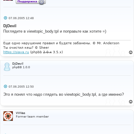
С
07.06.2005 12:48
о
о
DjDevil
б
Поглядите в viewtopic_body.tpl и поправьте как хотите =)
щ
е
н
и
Еще одно нарушение правил и будете забанены. © Mr. Anderson
е
Ты очистил кеш? © Sheer
https://siava.ru
(phpbb
2.0.x
3.5.x)
DjDevil
phpBB 1.0.0
С
07.06.2005 12:50
о
о
Это я понял что надо глядеть во viewtopic_body.tpl, а где именно?
б
щ
е
н
и
VVVas
е
Former team member