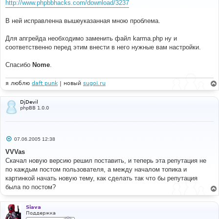
http://www.phpbbhacks.com/download/3237
щ
е
н
В ней исправленна вышеуказанная мною проблема.
и
е
Для апгрейда необходимо заменить файл karma.php ну и
соответственно перед этим внести в него нужные вам настройки.
Спасибо
Nome
.
я люблю
daft punk
| новый
sugoi.ru
DjDevil
phpBB 1.0.0
С
07.06.2005 12:38
о
о
VVVas
б
Скачал новую версию решил поставить, и теперь эта репутация не
щ
е
по каждым постом пользователя, а между началом топика и
н
картинкой начать новую тему, как сделать так что бы репутация
и
е
была по постом?
Siava
Поддержка