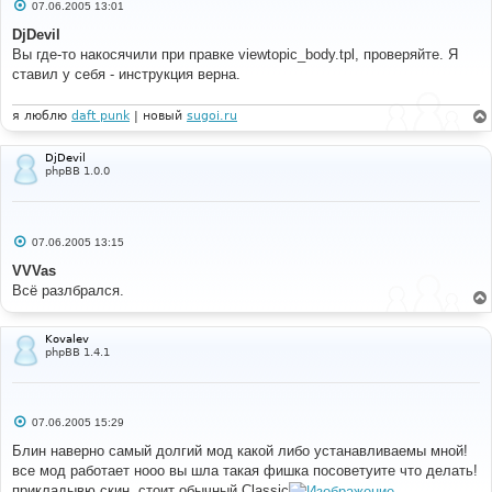
С
07.06.2005 13:01
о
о
DjDevil
б
Вы где-то накосячили при правке viewtopic_body.tpl, проверяйте. Я
щ
е
ставил у себя - инструкция верна.
н
и
е
я люблю
daft punk
| новый
sugoi.ru
DjDevil
phpBB 1.0.0
С
07.06.2005 13:15
о
о
VVVas
б
Всё разлбрался.
щ
е
н
и
Kovalev
е
phpBB 1.4.1
С
07.06.2005 15:29
о
о
Блин наверно самый долгий мод какой либо устанавливаемы мной!
б
все мод работает нооо вы шла такая фишка посоветуите что делать!
щ
е
прикладывю скин. стоит обычный Classic