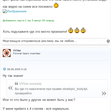
щ
е
как видно на скине все посинело
н
и
е
Добавлено спустя 1 час 5 минут 45 секунд:
Хоть подскажите где это могло произоити!
Моргающую откровенную рекламу мы не любим...
VVVas
Former team member
С
08.06.2005 0:19
о
о
Ну так значит
б
щ
VVVas писал(а):
е
н
Вы где-то накосячили при правке viewtopic_body.tpl,
и
е
проверяйте.
Или то что было у других не может быть у вас?
У меня прибито к 4 стилям - всё нормально.