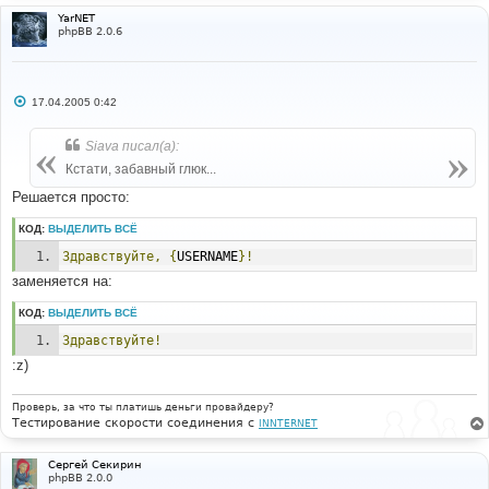
YarNET
phpBB 2.0.6
С
17.04.2005 0:42
о
о
б
Siava писал(а):
щ
е
Кстати, забавный глюк...
н
и
Решается просто:
е
КОД:
ВЫДЕЛИТЬ ВСЁ
Здравствуйте,
{
USERNAME
}!
заменяется на:
КОД:
ВЫДЕЛИТЬ ВСЁ
Здравствуйте!
:z)
Проверь, за что ты платишь деньги провайдеру?
Тестирование скорости соединения с
INNTERNET
Сергей Секирин
phpBB 2.0.0