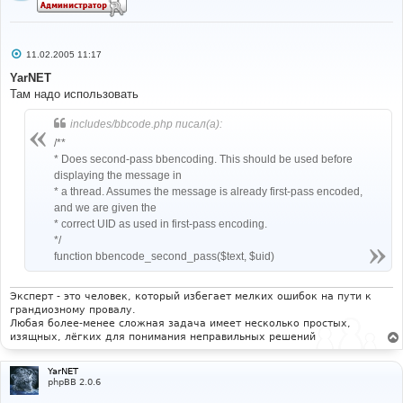
You
 are receiving 
this
 email because you are watching 
the forum
,
"{FORUM_NAME}"
 at 
{
SITENAME
}.
If
 you 
no
# 
longer wish to watch 
this
 forum you can either click 
#-----[ AFTER, ADD ]---------------------------------
the 
"Stop watching this forum link"
 found at the 
--------- 
С
bottom of the 
"{FORUM_NAME}"
 forum
,
or
by
 clicking 
11.02.2005 11:17
о
#  
the following link
:
о
YarNET
б
Subject
:
Уведомление
об
ответе
на
форуме
"
Там надо использовать
{
U_STOP_WATCHING_FORUM
}
щ
{FORUM_NAME}"
-
{
TOPIC_TITLE
}
е
н
Charset
:
 windows
-
1251
{
EMAIL_SIG
}
includes/bbcode.php писал(а):
и
е
/**
Здравствуйте,
{
USERNAME
}!
* Does second-pass bbencoding. This should be used before
# 
{
POSTERNAME
}
оставил(а)
новое
сообщение
в
теме
"
displaying the message in
#-----[ SAVE/CLOSE ALL FILES ]-----------------------
{TOPIC_TITLE}"
в
форуме
"{FORUM_NAME}"
на
сайте
------------------- 
* a thread. Assumes the message is already first-pass encoded,
{
SITENAME
}.
Используйте
следующую
ссылку,
чтобы
# 
and we are given the
посмотреть
форум:
# EoM 
* correct UID as used in first-pass encoding.
{
U_TOPIC
}
*/
Текст
сообщения:
function bbencode_second_pass($text, $uid)
-----------------------------------------------
{
POST_TEXT
}
-----------------------------------------------
Эксперт - это человек, который избегает мелких ошибок на пути к
грандиозному провалу.
Вы
получили
это
 email 
сообщетие.
т.к.
Вы
следите
за
Любая более-менее сложная задача имеет несколько простых,
ответами
в
форуме
"{FORUM_NAME}"
на
сайте
{
SITENAME
}.
изящных, лёгких для понимания неправильных решений
Если
Вы
больше
не
хотите
следить
за
ответами
на
этом
форуме,
Вы
можете
отказаться
от
получения
подобных
YarNET
уведомлений,
нажав
на
ссылку
"Перестать следить за 
phpBB 2.0.6
ответами в форуме "
,
находящуюся
внизу
форума
"