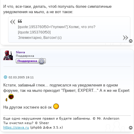
И что, все-таки, делать, чтоб получать более симпатичные
уведомления на мыло, а не вот такое:
[quote:1953760f50=\"пупкин\"] Холмс, что это?
[/quote:1953760f50]
Элементарно, Ватсон! (с)
Siava
Поддержка
С
02.03.2005 19:11
о
о
Кстати, забавный глюк... подписался на уведомления в одном
б
форуме, так на мыло приходит "Привет, EXPERT..." А я же не Expert
щ
е
н
и
е
На другом хостинге всё ок
Еще одно нарушение правил и будете забанены. © Mr. Anderson
Ты очистил кеш? © Sheer
https://siava.ru
(phpbb
2.0.x
3.5.x)