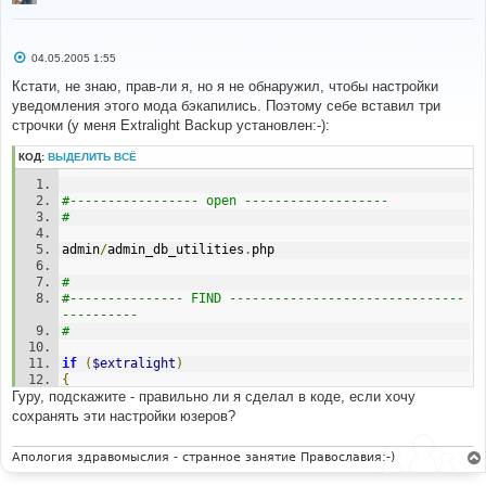
С
04.05.2005 1:55
о
о
Кстати, не знаю, прав-ли я, но я не обнаружил, чтобы настройки
б
уведомления этого мода бэкапились. Поэтому себе вставил три
щ
е
строчки (у меня Extralight Backup установлен:-):
н
и
КОД:
ВЫДЕЛИТЬ ВСЁ
е
#----------------- open -------------------
#
admin
/
admin_db_utilities
.
php
#
#--------------- FIND -------------------------------
----------
#
if
(
$extralight
)
{
Гуру, подскажите - правильно ли я сделал в коде, если хочу
$tables
=
array
(
'auth_access'
,
'banlist'
,
'categories'
,
'config'
,
'disallow'
,
'forums'
,
сохранять эти настройки юзеров?
'forum_prune'
,
'groups'
,
'posts'
,
'posts_text'
,
'privmsgs'
,
'privmsgs_text'
,
'ranks'
,
'smilies'
,
Апология здравомыслия - странное занятие Православия:-)
'themes'
,
'themes_name'
,
'topics'
,
'topics_watch'
,
'user_group'
,
'users'
,
'vote_desc'
,
'vote_results'
,