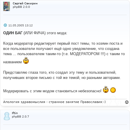
'vote_voters'
,
'confirm'
,
'words'
);
Сергей Секирин
}
phpBB 2.0.0
else
{
$tables
=
array
(
'auth_access'
,
'banlist'
,
'categories'
,
'config'
,
'disallow'
,
'forums'
,
С
11.05.2005 13:12
'forum_prune'
,
'groups'
,
'posts'
,
'posts_text'
,
о
о
'privmsgs'
,
'privmsgs_text'
,
'ranks'
,
ОДИН БАГ
(ИЛИ ФИЧА) этого мода:
б
'search_results'
,
'search_wordlist'
,
щ
'search_wordmatch'
,
'sessions'
,
'smilies'
,
'themes'
,
е
Когда модератор редактирует первый пост темы, то хозяин поста и
'themes_name'
,
'topics'
,
'topics_watch'
,
н
все пользователи получают ещё одно уведомление, что создана
и
'user_group'
,
'users'
,
'vote_desc'
,
'vote_results'
,
е
тема ... пользователем таким-то (т.е. МОДЕРАТОРОМ !!!) с таким то
'vote_voters'
,
'confirm'
,
'words'
);
}
названием
---------------
AFTER
,
 ADD 
--------------------------
// Start add - Forum notification mod
Представляю глаза того, кто создал эту тему и пользователей,
$tables
[]
=
'forums_watch'
;
получивших второе письмо с той же темой, но разными авторами.
// End add - Forum notification mod
Модерировать с этим модом становиться небезопасно!
Апология здравомыслия - странное занятие Православия:-)
Iftin
phpBB 2.0.7