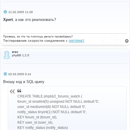
{FORUM_NAME}"
,
или
нажав
следующую
ссылку:
{
U_STOP_WATCHING_FORUM
}
С
11.02.2005 11:29
о
{
EMAIL_SIG
}
о
Xpert
, а как это реализовать?
б
щ
е
# 
н
#-----[ SAVE/CLOSE ALL FILES ]-----------------------
и
Проверь, за что ты платишь деньги провайдеру?
------------------- 
е
Тестирование скорости соединения с
INNTERNET
# 
# EoM 
arax
phpBB 1.2.0
С
02.03.2005 0:14
о
о
Вношу код в SQL-query
б
щ
е
н
CREATE TABLE phpbb2_forums_watch (
и
forum_id smallint(5) unsigned NOT NULL default '0',
е
user_id mediumint(8) NOT NULL default '0',
notify_status tinyint(1) NOT NULL default '0',
KEY forum_id (forum_id),
KEY user_id (user_id),
KEY notify_status (notify_status)