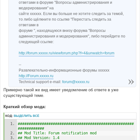
ответами в форуме "Вопросы администрирования и
модерирования" на
сайте xxxxxx. Если вы больше не хотите следить за темой,
то либо щёлкните по ссылке "Перестать следить за
ответами в
форуме ", находящуюся внизу форума "Вопросы
администрирования и модерирования", либо перейдите по
следующей ссылке:
http://forum.xxxxx.ru/viewforum.php?f=4&unwatch=forum
--
Развлекательно-информационные форумы xxxxxx
http://Forum.xxxxx.ru
Technical support e-mail:
forum@xxxxx.ru
Примерно такой же вид имеет уведомление об ответе в уже
существующей теме.
Краткий обзор мода:
КОД:
ВЫДЕЛИТЬ ВСЁ
#####################################################
############ 
## Mod Title: Forum notification mod 
## Mod Version: 1.4