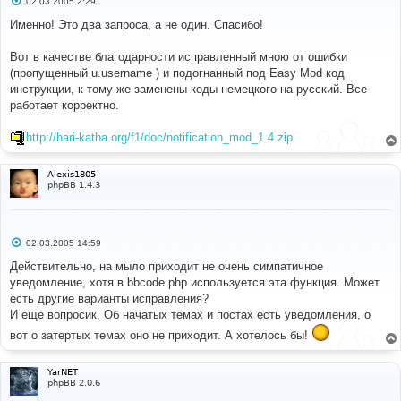
02.03.2005 2:29
о
о
Именно! Это два запроса, а не один. Спасибо!
б
щ
е
Вот в качестве благодарности исправленный мною от ошибки
н
(пропущенный u.username ) и подогнанный под Easy Mod код
и
е
инструкции, к тому же заменены коды немецкого на русский. Все
работает корректно.
http://hari-katha.org/f1/doc/notification_mod_1.4.zip
Alexis1805
phpBB 1.4.3
С
02.03.2005 14:59
о
о
Действительно, на мыло приходит не очень симпатичное
б
уведомление, хотя в bbcode.php используется эта функция. Может
щ
е
есть другие варианты исправления?
н
И еще вопросик. Об начатых темах и постах есть уведомления, о
и
е
вот о затертых темах оно не приходит. А хотелось бы!
YarNET
phpBB 2.0.6