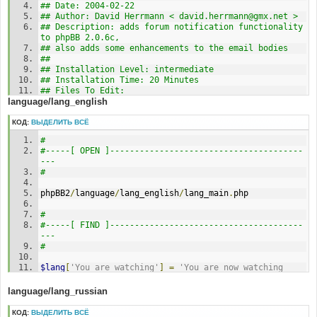
## Date: 2004-02-22
## Author: David Herrmann < david.herrmann@gmx.net >
## Description: adds forum notification functionality 
to phpBB 2.0.6c,
## also adds some enhancements to the email bodies
## 
## Installation Level: intermediate
## Installation Time: 20 Minutes 
## Files To Edit: 
language/lang_english
##                posting.php
##                viewforum.php
##		  admin/admin_forums.php
КОД:
ВЫДЕЛИТЬ ВСЁ
##                includes/constants.php
# 
##                includes/functions_post.php 
#-----[ OPEN ]---------------------------------------
##                language/lang_english/lang_main.php
--- 
##                
# 
language/lang_english/lang_admin.php
##                
phpBB2
/
language
/
lang_english
/
lang_main
.
php
language/lang_english/email/topic_notify.tpl
##                
# 
templates/subSilver/viewforum_body.tpl
#-----[ FIND ]---------------------------------------
##                
--- 
templates/subSilver/admin/forum_edit_body.tpl
# 
##
##                language/lang_german/lang_main.php
$lang
[
'You_are_watching'
]
=
'You are now watching 
##                language/lang_german/lang_admin.php
this topic'
;
##                
language/lang_russian
language/lang_german/email/topic_notify.tpl
# 
##
#-----[ AFTER, ADD ]---------------------------------
КОД:
ВЫДЕЛИТЬ ВСЁ
## Files to Create: