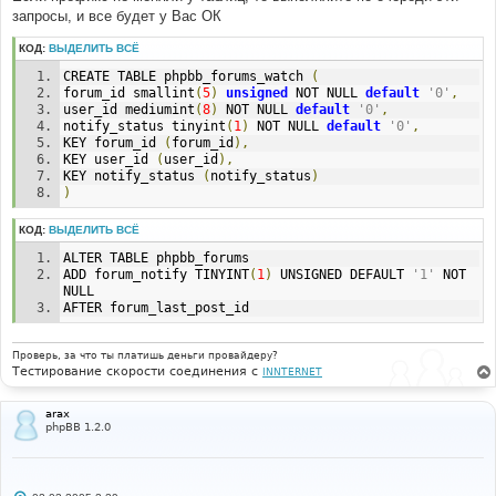
и
запросы, и все будет у Вас ОК
е
КОД:
ВЫДЕЛИТЬ ВСЁ
CREATE TABLE phpbb_forums_watch 
(
forum_id smallint
(
5
)
unsigned
 NOT NULL 
default
'0'
,
user_id mediumint
(
8
)
 NOT NULL 
default
'0'
,
notify_status tinyint
(
1
)
 NOT NULL 
default
'0'
,
KEY forum_id 
(
forum_id
),
KEY user_id 
(
user_id
),
KEY notify_status 
(
notify_status
)
)
КОД:
ВЫДЕЛИТЬ ВСЁ
ALTER TABLE phpbb_forums 
ADD forum_notify TINYINT
(
1
)
 UNSIGNED DEFAULT 
'1'
 NOT 
NULL 
AFTER forum_last_post_id 
Проверь, за что ты платишь деньги провайдеру?
Тестирование скорости соединения с
INNTERNET
arax
phpBB 1.2.0
С