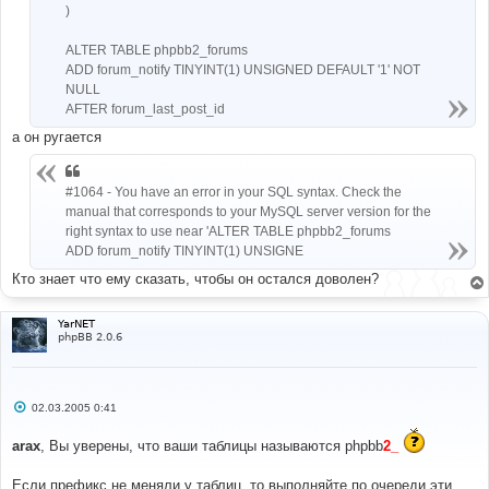
)
ALTER TABLE phpbb2_forums
ADD forum_notify TINYINT(1) UNSIGNED DEFAULT '1' NOT
NULL
AFTER forum_last_post_id
а он ругается
#1064 - You have an error in your SQL syntax. Check the
manual that corresponds to your MySQL server version for the
right syntax to use near 'ALTER TABLE phpbb2_forums
ADD forum_notify TINYINT(1) UNSIGNE
Кто знает что ему сказать, чтобы он остался доволен?
YarNET
phpBB 2.0.6
С
02.03.2005 0:41
о
о
arax
, Вы уверены, что ваши таблицы называются phpbb
2_
б
щ
е
Если префикс не меняли у таблиц, то выполняйте по очереди эти
н