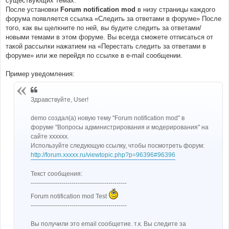
существующих темах.
н
После установки
Forum notification mod
в низу страницы каждого
и
е
форума появляется ссылка «Следить за ответами в форуме» После
того, как вы щелкните по ней, вы будите следить за ответами/
новыми темами в этом форуме. Вы всегда сможете отписаться от
такой рассылки нажатием на «Перестать следить за ответами в
форуме» или же перейдя по ссылке в e-mail сообщении.
Пример уведомления:
Здравствуйте, User!
demo создал(а) новую тему "Forum notification mod" в
форуме "Вопросы администрирования и модерирования" на
сайте xxxxxx.
Используйте следующую ссылку, чтобы посмотреть форум:
http://forum.xxxxx.ru/viewtopic.php?p=96396#96396
Текст сообщения:
-----------------------------------------------
Forum notification mod Test
-----------------------------------------------
Вы получили это email сообщетие. т.к. Вы следите за