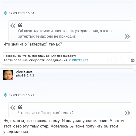
С
02.03.2005 15:04
о
о
б
щ
Об начатых темах и постах есть уведомления, о вот о
е
н
затертых темах оно не приходит.
и
е
Что значит о "затертых" темах?
Проверь, за что ты платишь деньги провайдеру?
Тестирование скорости соединения с
INNTERNET
Alexis1805
phpBB 1.4.3
С
02.03.2005 15:21
о
о
б
щ
Что значит о "затертых" темах?
е
н
и
Ну, скажем, юзер создал тему. Я получил уведомление. А потом
е
этот юзер эту тему стер. Хотелось бы тоже получить об этом
уведомление.