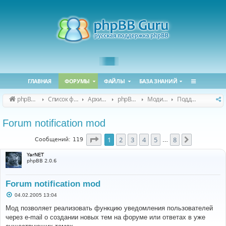
ГЛАВНАЯ
ФОРУМЫ
ФАЙЛЫ
БАЗА ЗНАНИЙ
phpBB Guru
Список форумов
Архивные форумы
phpBB 2.0.x (архив)
Модификация phpBB 2.0.x
Поддержка модов для phpBB 2.0.x
Forum notification mod
Страница
1
из
8
1
2
3
4
5
8
След.
Сообщений: 119
…
YarNET
phpBB 2.0.6
Forum notification mod
С
04.02.2005 13:04
о
о
Мод позволяет реализовать функцию уведомления пользователей
б
через e-mail о создании новых тем на форуме или ответах в уже
щ
е