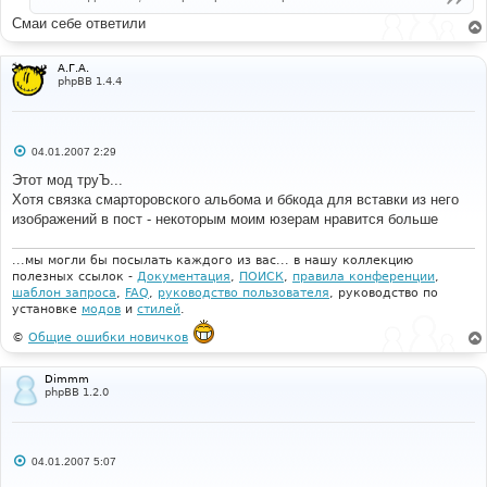
Смаи себе ответили
А.Г.А.
phpBB 1.4.4
С
04.01.2007 2:29
о
о
Этот мод труЪ...
б
Хотя связка смарторовского альбома и ббкода для вставки из него
щ
е
изображений в пост - некоторым моим юзерам нравится больше
н
и
е
...мы могли бы посылать каждого из вас... в нашу коллекцию
полезных ссылок -
Документация
,
ПОИСК
,
правила конференции
,
шаблон запроса
,
FAQ
,
руководство пользователя
, руководство по
установке
модов
и
стилей
.
©
Общие ошибки новичков
Dimmm
phpBB 1.2.0
С
04.01.2007 5:07
о
о