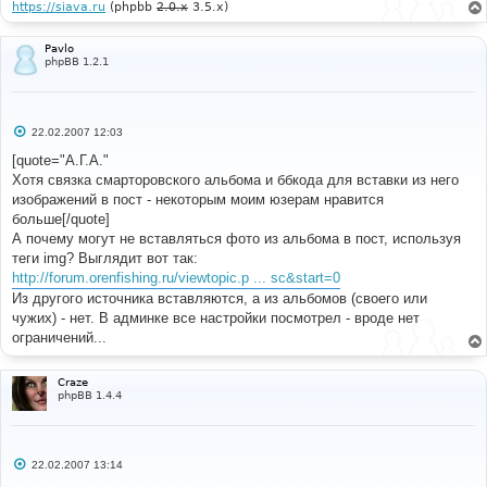
https://siava.ru
(phpbb
2.0.x
3.5.x)
Pavlo
phpBB 1.2.1
С
22.02.2007 12:03
о
о
[quote="А.Г.А."
б
Хотя связка смарторовского альбома и ббкода для вставки из него
щ
е
изображений в пост - некоторым моим юзерам нравится
н
больше[/quote]
и
е
А почему могут не вставляться фото из альбома в пост, используя
теги img? Выглядит вот так:
http://forum.orenfishing.ru/viewtopic.p ... sc&start=0
Из другого источника вставляются, а из альбомов (своего или
чужих) - нет. В админке все настройки посмотрел - вроде нет
ограничений...
Craze
phpBB 1.4.4
С
22.02.2007 13:14
о