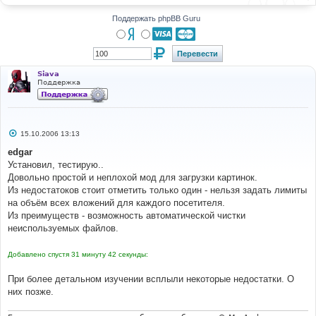
н
и
Поддержать phpBB Guru
е
Siava
Поддержка
С
15.10.2006 13:13
о
о
edgar
б
Установил, тестирую..
щ
е
Довольно простой и неплохой мод для загрузки картинок.
н
Из недостатоков стоит отметить только один - нельзя задать лимиты
и
е
на объём всех вложений для каждого посетителя.
Из преимуществ - возможность автоматической чистки
неиспользуемых файлов.
Добавлено спустя 31 минуту 42 секунды:
При более детальном изучении всплыли некоторые недостатки. О
них позже.