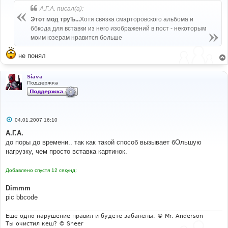
б
А.Г.А. писал(а):
щ
е
Этот мод труЪ...
Хотя связка смарторовского альбома и
н
ббкода для вставки из него изображений в пост - некоторым
и
е
моим юзерам нравится больше
не понял
Siava
Поддержка
С
04.01.2007 16:10
о
о
А.Г.А.
б
до поры до времени.. так как такой способ вызывает бОльшую
щ
е
нагрузку, чем просто вставка картинок.
н
и
е
Добавлено спустя 12 секунд:
Dimmm
pic bbcode
Еще одно нарушение правил и будете забанены. © Mr. Anderson
Ты очистил кеш? © Sheer