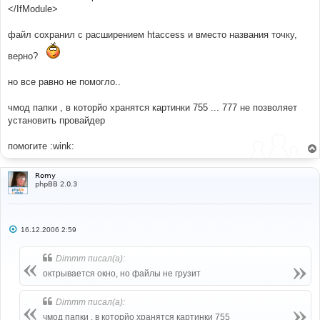
</IfModule>
файл сохранил с расширением htaccess и вместо названия точку,
верно?
но все равно не помогло..
чмод папки , в которйо хранятся картинки 755 ... 777 не позволяет
установить провайдер
помогите :wink:
Romy
phpBB 2.0.3
С
16.12.2006 2:59
о
о
б
Dimmm писал(а):
щ
е
октрывается окно, но файлы не грузит
н
и
е
Dimmm писал(а):
чмод папки , в которйо хранятся картинки 755