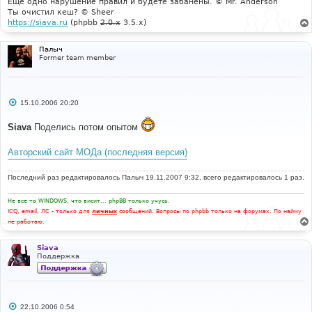
Еще одно нарушение правил и будете забанены. © Mr. Anderson
Ты очистил кеш? © Sheer
https://siava.ru
(phpbb
2.0.x
3.5.x)
Палыч
Former team member
С
15.10.2006 20:20
о
о
Siava
Поделись потом опытом
б
щ
е
Авторский сайт МОДа (последняя версия)
н
и
е
Последний раз редактировалось
Палыч
19.11.2007 9:32, всего редактировалось 1 раз.
Не все то WINDOWS, что висит... phpBB только учусь.
ICQ, email, ЛС - только для
личных
сообщений. Вопросы по phpbb только на форумах. По найму
не работаю.
Siava
Поддержка
С
22.10.2006 0:54