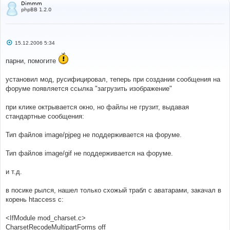
Dimmm
phpBB 1.2.0
С
15.12.2006 5:34
о
о
парни, помогите
б
щ
е
установил мод, русифицировал, теперь при создании сообщения на
н
и
форуме появляется ссылка "загрузить изображение"
е
при клике октрывается окно, но файлы не грузит, выдавая
стандартные сообщения:
Тип файлов image/pjpeg не поддерживается на форуме.
Тип файлов image/gif не поддерживается на форуме.
и т.д.
в посике рылся, нашел только схожый трабл с аватарами, закачал в
корень htaccess с:
<IfModule mod_charset.c>
CharsetRecodeMultipartForms off