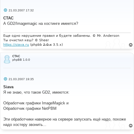
С
21.03.2007 17:32
о
о
CTAC
б
А GD2/Imagemagic на хостинге имеется?
щ
е
н
и
Еще одно нарушение правил и будете забанены. © Mr. Anderson
е
Ты очистил кеш? © Sheer
https://siava.ru
(phpbb
2.0.x
3.5.x)
CTAC
phpBB 1.0.0
С
21.03.2007 19:35
о
о
Siava
б
Я не знаю, что такое GD2, имеются:
щ
е
н
Обработчик графики ImageMagick и
и
е
Обработчик графики NetPBM
Эти обработчики наверное на сервере запускать ещё надо, похоже
надо хостеру звонить...