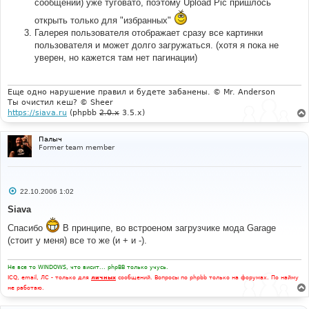
сообщений) уже туговато, поэтому Upload Pic пришлось
открыть только для "избранных"
Галерея пользователя отображает сразу все картинки
пользователя и может долго загружаться. (хотя я пока не
уверен, но кажется там нет пагинации)
Еще одно нарушение правил и будете забанены. © Mr. Anderson
Ты очистил кеш? © Sheer
https://siava.ru
(phpbb
2.0.x
3.5.x)
Палыч
Former team member
С
22.10.2006 1:02
о
о
Siava
б
щ
Спасибо
В принципе, во встроеном загрузчике мода Garage
е
(стоит у меня) все то же (и + и -).
н
и
е
Не все то WINDOWS, что висит... phpBB только учусь.
ICQ, email, ЛС - только для
личных
сообщений. Вопросы по phpbb только на форумах. По найму
не работаю.