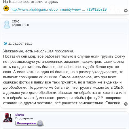
о
На Ваш вопрос ответили здесь
б
щ
http://www.phpbbguru.net/community/view ... 719#126719
е
н
и
е
CTAC
phpBB 1.0.0
С
21.03.2007 16:10
о
о
Уважаемые, есть небольшая проблемка.
б
Поставил сей мод, всё работает только в случае если грузить фотку
щ
е
не превышающую установленных админом параметров. Если фотка
н
хоть на один пиксель больше, uploadpic.php выдаёт белое пустое
и
е
окно. А если хоть на один кб больше, но в размер укладывается, то
вылазит сообщение об ошибке. Самое интересное, что при всех
ошибках фотки в папку всё таки грузятся, но в таком же виде как и
до обработки. Но должно же быть так, что грузить можно хоть 10мб,
а дальше уже дело обработки. Зависит ли обработка от хостинга или
что обрабатывает (уменьшает размер и объём) фотку? У товарища
ставили на другом хостинге, всё работает замечательно. Спасибо.
Siava
Поддержка