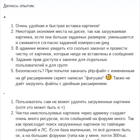
о
о
Делюсь опытом.
б
щ
е
+
н
и
Очень удобная и быстрая вставка картинок!
е
Некоторая экономия места на диске, так как загружаемая
картинка, если она больше заданных размеров, уменьшается
и сжимается согласно заданной компрессии jpeg
В админке можно увидеть кто сколько закачал и провести
чистку от картинок, которые нигде не вставлены в сообщения
Задание прав доступа к закачке для отдельных
пользователей и для групп
Безопасность? При попытке закачать php-файл с измененным
на gif расширением скрипт написал "фигушки"
Также не
даёт загрузить файлы с двойным расширением.
-
Пользователь сам не может удалять загруженные картинки
(хотя это может быть и +)
Чистка неиспользуемых картинок через админку съедает
очень много ресурсов, если сообщений на форуме много. Так
как происходит поиск загруженных картинок по таблицам
сообщений и ЛС. Если база маленькая, то всё должно быть
ок, а на больших форумах (типа как у меня, почти 300тыс.