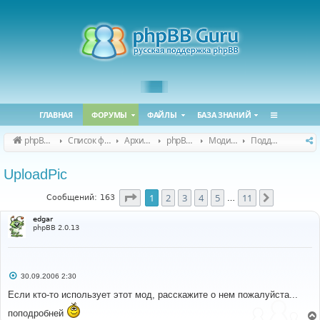
ГЛАВНАЯ
ФОРУМЫ
ФАЙЛЫ
БАЗА ЗНАНИЙ
phpBB Guru
Список форумов
Архивные форумы
phpBB 2.0.x (архив)
Модификация phpBB 2.0.x
Поддержка модов для phpBB 2.0.x
UploadPic
Страница
1
из
11
1
2
3
4
5
11
След.
Сообщений: 163
…
edgar
phpBB 2.0.13
С
30.09.2006 2:30
о
о
Если кто-то использует этот мод, расскажите о нем пожалуйста...
б
щ
поподробней
е