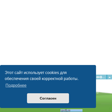
Этот сайт использует cookies для
Главная
Форумы
Наша команда
О команде
Конфиденциальность
обеспечения своей корректной работы.
Подробнее
Time: 0.064s
| Peak Memory Usage: 2.15 МБ | GZIP: Off |
Queries: 10
© phpBB Guru, 2004—2026
Согласен
Powered by
phpBB
Style by
Artodia