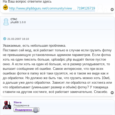
о
На Ваш вопрос ответили здесь
б
щ
http://www.phpbbguru.net/community/view ... 719#126719
е
н
и
е
CTAC
phpBB 1.0.0
С
21.03.2007 16:10
о
о
Уважаемые, есть небольшая проблемка.
б
Поставил сей мод, всё работает только в случае если грузить фотку
щ
е
не превышающую установленных админом параметров. Если фотка
н
хоть на один пиксель больше, uploadpic.php выдаёт белое пустое
и
е
окно. А если хоть на один кб больше, но в размер укладывается, то
вылазит сообщение об ошибке. Самое интересное, что при всех
ошибках фотки в папку всё таки грузятся, но в таком же виде как и
до обработки. Но должно же быть так, что грузить можно хоть 10мб,
а дальше уже дело обработки. Зависит ли обработка от хостинга или
что обрабатывает (уменьшает размер и объём) фотку? У товарища
ставили на другом хостинге, всё работает замечательно. Спасибо.
Siava
Поддержка