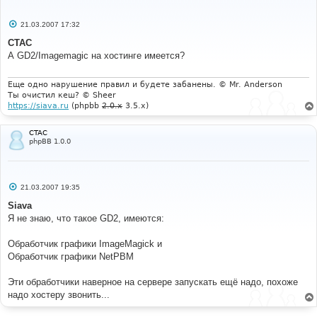
С
21.03.2007 17:32
о
о
CTAC
б
А GD2/Imagemagic на хостинге имеется?
щ
е
н
и
Еще одно нарушение правил и будете забанены. © Mr. Anderson
е
Ты очистил кеш? © Sheer
https://siava.ru
(phpbb
2.0.x
3.5.x)
CTAC
phpBB 1.0.0
С
21.03.2007 19:35
о
о
Siava
б
Я не знаю, что такое GD2, имеются:
щ
е
н
Обработчик графики ImageMagick и
и
е
Обработчик графики NetPBM
Эти обработчики наверное на сервере запускать ещё надо, похоже
надо хостеру звонить...