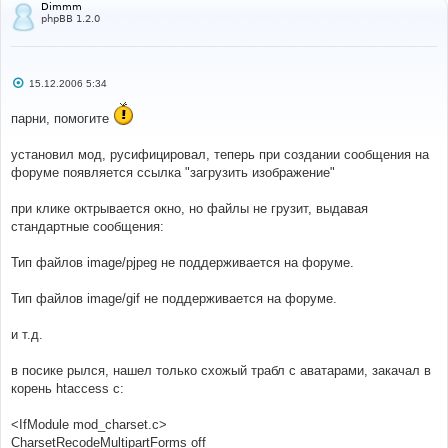
Dimmm
phpBB 1.2.0
С
15.12.2006 5:34
о
о
парни, помогите
б
щ
е
установил мод, русифицировал, теперь при создании сообщения на
н
и
форуме появляется ссылка "загрузить изображение"
е
при клике октрывается окно, но файлы не грузит, выдавая
стандартные сообщения:
Тип файлов image/pjpeg не поддерживается на форуме.
Тип файлов image/gif не поддерживается на форуме.
и т.д.
в посике рылся, нашел только схожый трабл с аватарами, закачал в
корень htaccess с:
<IfModule mod_charset.c>
CharsetRecodeMultipartForms off