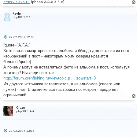
https://siava.ru
(phpbb
2.0.x
3.5.x)
Pavlo
phpBB 1.2.1
С
22.02.2007 12:03
о
о
[quote="А.Г.А."
б
Хотя связка смарторовского альбома и ббкода для вставки из него
щ
е
изображений в пост - некоторым моим юзерам нравится
н
больше[/quote]
и
е
А почему могут не вставляться фото из альбома в пост, используя
теги img? Выглядит вот так:
http://forum.orenfishing.ru/viewtopic.p ... sc&start=0
Из другого источника вставляются, а из альбомов (своего или
чужих) - нет. В админке все настройки посмотрел - вроде нет
ограничений...
Craze
phpBB 1.4.4
С
22.02.2007 13:14
о