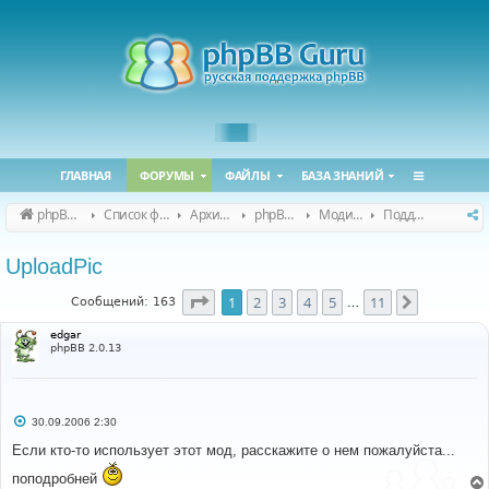
ГЛАВНАЯ
ФОРУМЫ
ФАЙЛЫ
БАЗА ЗНАНИЙ
phpBB Guru
Список форумов
Архивные форумы
phpBB 2.0.x (архив)
Модификация phpBB 2.0.x
Поддержка модов для phpBB 2.0.x
UploadPic
Страница
1
из
11
1
2
3
4
5
11
След.
Сообщений: 163
…
edgar
phpBB 2.0.13
С
30.09.2006 2:30
о
о
Если кто-то использует этот мод, расскажите о нем пожалуйста...
б
щ
поподробней
е