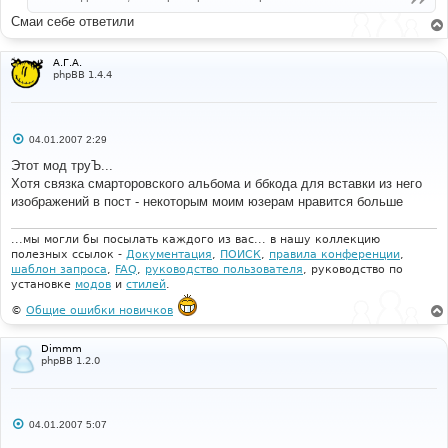
Смаи себе ответили
А.Г.А.
phpBB 1.4.4
С
04.01.2007 2:29
о
о
Этот мод труЪ...
б
Хотя связка смарторовского альбома и ббкода для вставки из него
щ
е
изображений в пост - некоторым моим юзерам нравится больше
н
и
е
...мы могли бы посылать каждого из вас... в нашу коллекцию
полезных ссылок -
Документация
,
ПОИСК
,
правила конференции
,
шаблон запроса
,
FAQ
,
руководство пользователя
, руководство по
установке
модов
и
стилей
.
©
Общие ошибки новичков
Dimmm
phpBB 1.2.0
С
04.01.2007 5:07
о
о