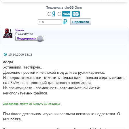
н
и
Поддержать phpBB Guru
е
Siava
Поддержка
С
15.10.2006 13:13
о
о
edgar
б
Установил, тестирую..
щ
е
Довольно простой и неплохой мод для загрузки картинок.
н
Из недостатоков стоит отметить только один - нельзя задать лимиты
и
е
на объём всех вложений для каждого посетителя.
Из преимуществ - возможность автоматической чистки
неиспользуемых файлов.
Добавлено спустя 31 минуту 42 секунды:
При более детальном изучении всплыли некоторые недостатки. О
них позже.