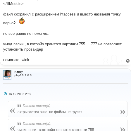
</IfModule>
файл сохранил с расширением htaccess и вместо названия точку,
верно?
но все равно не помогло..
чмод папки , в которйо хранятся картинки 755 ... 777 не позволяет
установить провайдер
помогите :wink:
Romy
phpBB 2.0.3
С
16.12.2006 2:59
о
о
б
Dimmm писал(а):
щ
е
октрывается окно, но файлы не грузит
н
и
е
Dimmm писал(а):
чмод папки , в которйо хранятся картинки 755