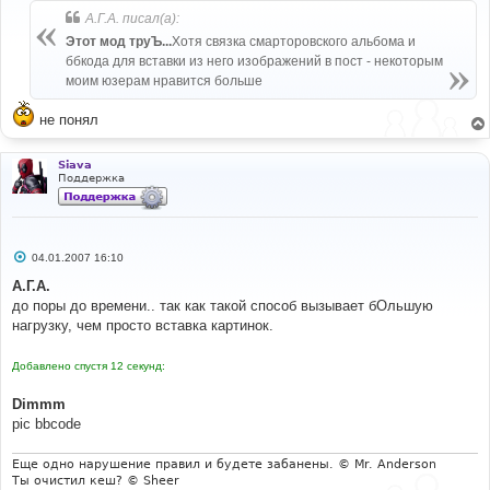
б
А.Г.А. писал(а):
щ
е
Этот мод труЪ...
Хотя связка смарторовского альбома и
н
ббкода для вставки из него изображений в пост - некоторым
и
е
моим юзерам нравится больше
не понял
Siava
Поддержка
С
04.01.2007 16:10
о
о
А.Г.А.
б
до поры до времени.. так как такой способ вызывает бОльшую
щ
е
нагрузку, чем просто вставка картинок.
н
и
е
Добавлено спустя 12 секунд:
Dimmm
pic bbcode
Еще одно нарушение правил и будете забанены. © Mr. Anderson
Ты очистил кеш? © Sheer