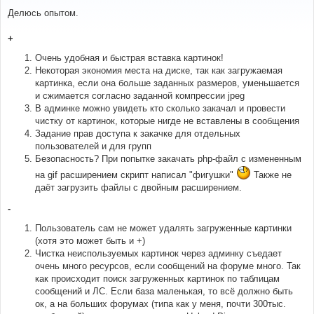
о
о
Делюсь опытом.
б
щ
е
+
н
и
Очень удобная и быстрая вставка картинок!
е
Некоторая экономия места на диске, так как загружаемая
картинка, если она больше заданных размеров, уменьшается
и сжимается согласно заданной компрессии jpeg
В админке можно увидеть кто сколько закачал и провести
чистку от картинок, которые нигде не вставлены в сообщения
Задание прав доступа к закачке для отдельных
пользователей и для групп
Безопасность? При попытке закачать php-файл с измененным
на gif расширением скрипт написал "фигушки"
Также не
даёт загрузить файлы с двойным расширением.
-
Пользователь сам не может удалять загруженные картинки
(хотя это может быть и +)
Чистка неиспользуемых картинок через админку съедает
очень много ресурсов, если сообщений на форуме много. Так
как происходит поиск загруженных картинок по таблицам
сообщений и ЛС. Если база маленькая, то всё должно быть
ок, а на больших форумах (типа как у меня, почти 300тыс.