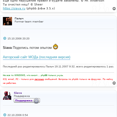
Еще одно нарушение правил и будете забанены. © Mr. Anderson
Ты очистил кеш? © Sheer
https://siava.ru
(phpbb
2.0.x
3.5.x)
Палыч
Former team member
С
15.10.2006 20:20
о
о
Siava
Поделись потом опытом
б
щ
е
Авторский сайт МОДа (последняя версия)
н
и
е
Последний раз редактировалось
Палыч
19.11.2007 9:32, всего редактировалось 1 раз.
Не все то WINDOWS, что висит... phpBB только учусь.
ICQ, email, ЛС - только для
личных
сообщений. Вопросы по phpbb только на форумах. По найму
не работаю.
Siava
Поддержка
С
22.10.2006 0:54