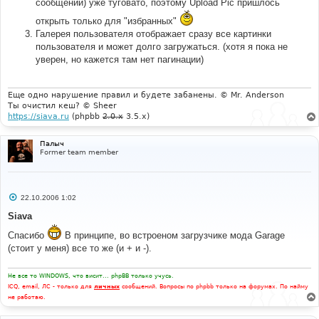
сообщений) уже туговато, поэтому Upload Pic пришлось
открыть только для "избранных"
Галерея пользователя отображает сразу все картинки
пользователя и может долго загружаться. (хотя я пока не
уверен, но кажется там нет пагинации)
Еще одно нарушение правил и будете забанены. © Mr. Anderson
Ты очистил кеш? © Sheer
https://siava.ru
(phpbb
2.0.x
3.5.x)
Палыч
Former team member
С
22.10.2006 1:02
о
о
Siava
б
щ
Спасибо
В принципе, во встроеном загрузчике мода Garage
е
(стоит у меня) все то же (и + и -).
н
и
е
Не все то WINDOWS, что висит... phpBB только учусь.
ICQ, email, ЛС - только для
личных
сообщений. Вопросы по phpbb только на форумах. По найму
не работаю.