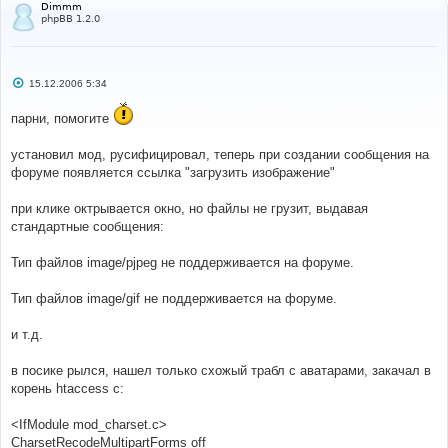
Dimmm
phpBB 1.2.0
С
15.12.2006 5:34
о
о
парни, помогите
б
щ
е
установил мод, русифицировал, теперь при создании сообщения на
н
и
форуме появляется ссылка "загрузить изображение"
е
при клике октрывается окно, но файлы не грузит, выдавая
стандартные сообщения:
Тип файлов image/pjpeg не поддерживается на форуме.
Тип файлов image/gif не поддерживается на форуме.
и т.д.
в посике рылся, нашел только схожый трабл с аватарами, закачал в
корень htaccess с:
<IfModule mod_charset.c>
CharsetRecodeMultipartForms off