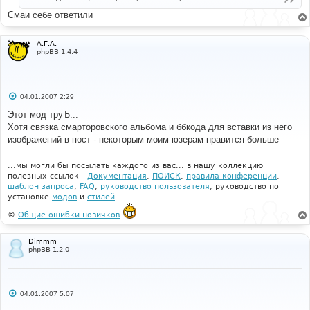
Смаи себе ответили
А.Г.А.
phpBB 1.4.4
С
04.01.2007 2:29
о
о
Этот мод труЪ...
б
Хотя связка смарторовского альбома и ббкода для вставки из него
щ
е
изображений в пост - некоторым моим юзерам нравится больше
н
и
е
...мы могли бы посылать каждого из вас... в нашу коллекцию
полезных ссылок -
Документация
,
ПОИСК
,
правила конференции
,
шаблон запроса
,
FAQ
,
руководство пользователя
, руководство по
установке
модов
и
стилей
.
©
Общие ошибки новичков
Dimmm
phpBB 1.2.0
С
04.01.2007 5:07
о
о