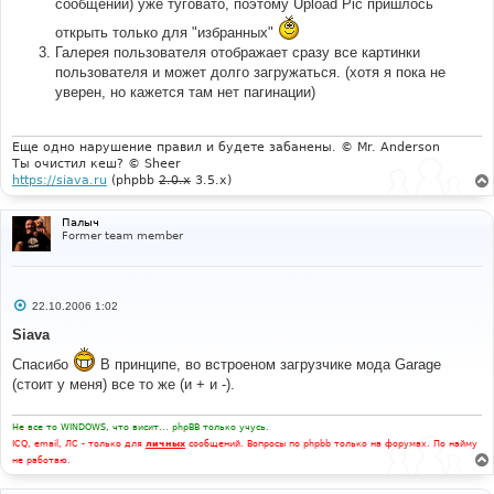
сообщений) уже туговато, поэтому Upload Pic пришлось
открыть только для "избранных"
Галерея пользователя отображает сразу все картинки
пользователя и может долго загружаться. (хотя я пока не
уверен, но кажется там нет пагинации)
Еще одно нарушение правил и будете забанены. © Mr. Anderson
Ты очистил кеш? © Sheer
https://siava.ru
(phpbb
2.0.x
3.5.x)
Палыч
Former team member
С
22.10.2006 1:02
о
о
Siava
б
щ
Спасибо
В принципе, во встроеном загрузчике мода Garage
е
(стоит у меня) все то же (и + и -).
н
и
е
Не все то WINDOWS, что висит... phpBB только учусь.
ICQ, email, ЛС - только для
личных
сообщений. Вопросы по phpbb только на форумах. По найму
не работаю.