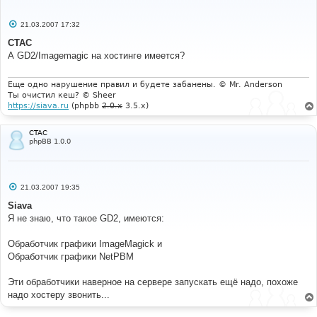
С
21.03.2007 17:32
о
о
CTAC
б
А GD2/Imagemagic на хостинге имеется?
щ
е
н
и
Еще одно нарушение правил и будете забанены. © Mr. Anderson
е
Ты очистил кеш? © Sheer
https://siava.ru
(phpbb
2.0.x
3.5.x)
CTAC
phpBB 1.0.0
С
21.03.2007 19:35
о
о
Siava
б
Я не знаю, что такое GD2, имеются:
щ
е
н
Обработчик графики ImageMagick и
и
е
Обработчик графики NetPBM
Эти обработчики наверное на сервере запускать ещё надо, похоже
надо хостеру звонить...