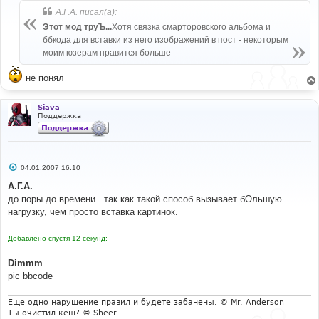
б
А.Г.А. писал(а):
щ
е
Этот мод труЪ...
Хотя связка смарторовского альбома и
н
ббкода для вставки из него изображений в пост - некоторым
и
е
моим юзерам нравится больше
не понял
Siava
Поддержка
С
04.01.2007 16:10
о
о
А.Г.А.
б
до поры до времени.. так как такой способ вызывает бОльшую
щ
е
нагрузку, чем просто вставка картинок.
н
и
е
Добавлено спустя 12 секунд:
Dimmm
pic bbcode
Еще одно нарушение правил и будете забанены. © Mr. Anderson
Ты очистил кеш? © Sheer