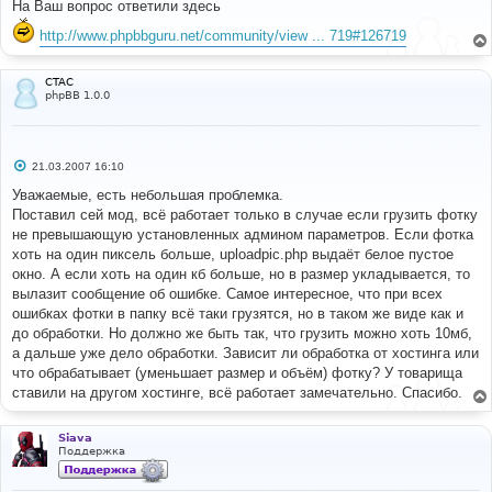
о
На Ваш вопрос ответили здесь
б
щ
http://www.phpbbguru.net/community/view ... 719#126719
е
н
и
е
CTAC
phpBB 1.0.0
С
21.03.2007 16:10
о
о
Уважаемые, есть небольшая проблемка.
б
Поставил сей мод, всё работает только в случае если грузить фотку
щ
е
не превышающую установленных админом параметров. Если фотка
н
хоть на один пиксель больше, uploadpic.php выдаёт белое пустое
и
е
окно. А если хоть на один кб больше, но в размер укладывается, то
вылазит сообщение об ошибке. Самое интересное, что при всех
ошибках фотки в папку всё таки грузятся, но в таком же виде как и
до обработки. Но должно же быть так, что грузить можно хоть 10мб,
а дальше уже дело обработки. Зависит ли обработка от хостинга или
что обрабатывает (уменьшает размер и объём) фотку? У товарища
ставили на другом хостинге, всё работает замечательно. Спасибо.
Siava
Поддержка