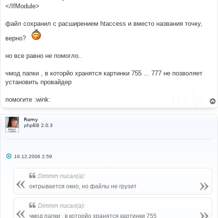
</IfModule>
файл сохранил с расширением htaccess и вместо названия точку,
верно?
но все равно не помогло..
чмод папки , в которйо хранятся картинки 755 ... 777 не позволяет
установить провайдер
помогите :wink:
Romy
phpBB 2.0.3
С
16.12.2006 2:59
о
о
б
Dimmm писал(а):
щ
е
октрывается окно, но файлы не грузит
н
и
е
Dimmm писал(а):
чмод папки , в которйо хранятся картинки 755