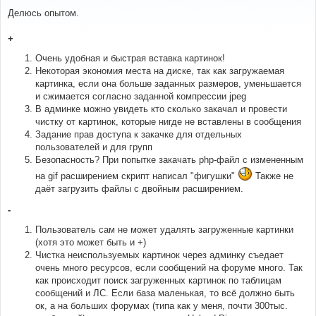
о
о
Делюсь опытом.
б
щ
е
+
н
и
Очень удобная и быстрая вставка картинок!
е
Некоторая экономия места на диске, так как загружаемая
картинка, если она больше заданных размеров, уменьшается
и сжимается согласно заданной компрессии jpeg
В админке можно увидеть кто сколько закачал и провести
чистку от картинок, которые нигде не вставлены в сообщения
Задание прав доступа к закачке для отдельных
пользователей и для групп
Безопасность? При попытке закачать php-файл с измененным
на gif расширением скрипт написал "фигушки"
Также не
даёт загрузить файлы с двойным расширением.
-
Пользователь сам не может удалять загруженные картинки
(хотя это может быть и +)
Чистка неиспользуемых картинок через админку съедает
очень много ресурсов, если сообщений на форуме много. Так
как происходит поиск загруженных картинок по таблицам
сообщений и ЛС. Если база маленькая, то всё должно быть
ок, а на больших форумах (типа как у меня, почти 300тыс.