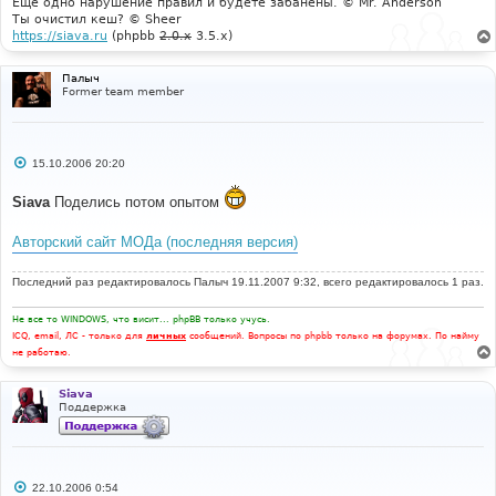
Еще одно нарушение правил и будете забанены. © Mr. Anderson
Ты очистил кеш? © Sheer
https://siava.ru
(phpbb
2.0.x
3.5.x)
Палыч
Former team member
С
15.10.2006 20:20
о
о
Siava
Поделись потом опытом
б
щ
е
Авторский сайт МОДа (последняя версия)
н
и
е
Последний раз редактировалось
Палыч
19.11.2007 9:32, всего редактировалось 1 раз.
Не все то WINDOWS, что висит... phpBB только учусь.
ICQ, email, ЛС - только для
личных
сообщений. Вопросы по phpbb только на форумах. По найму
не работаю.
Siava
Поддержка
С
22.10.2006 0:54