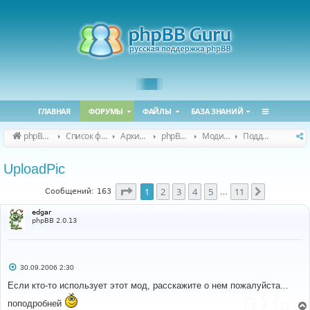
ГЛАВНАЯ
ФОРУМЫ
ФАЙЛЫ
БАЗА ЗНАНИЙ
phpBB Guru
Список форумов
Архивные форумы
phpBB 2.0.x (архив)
Модификация phpBB 2.0.x
Поддержка модов для phpBB 2.0.x
UploadPic
Страница
1
из
11
1
2
3
4
5
11
След.
Сообщений: 163
…
edgar
phpBB 2.0.13
С
30.09.2006 2:30
о
о
Если кто-то использует этот мод, расскажите о нем пожалуйста...
б
щ
поподробней
е