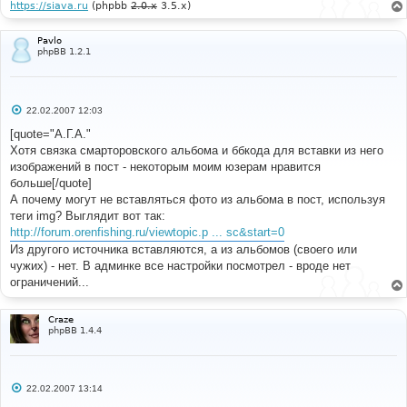
https://siava.ru
(phpbb
2.0.x
3.5.x)
Pavlo
phpBB 1.2.1
С
22.02.2007 12:03
о
о
[quote="А.Г.А."
б
Хотя связка смарторовского альбома и ббкода для вставки из него
щ
е
изображений в пост - некоторым моим юзерам нравится
н
больше[/quote]
и
е
А почему могут не вставляться фото из альбома в пост, используя
теги img? Выглядит вот так:
http://forum.orenfishing.ru/viewtopic.p ... sc&start=0
Из другого источника вставляются, а из альбомов (своего или
чужих) - нет. В админке все настройки посмотрел - вроде нет
ограничений...
Craze
phpBB 1.4.4
С
22.02.2007 13:14
о