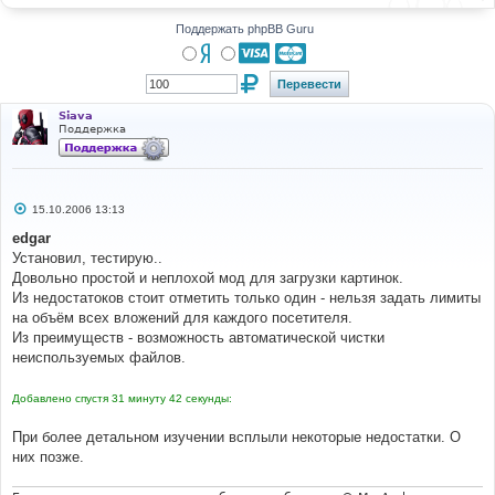
н
и
Поддержать phpBB Guru
е
Siava
Поддержка
С
15.10.2006 13:13
о
о
edgar
б
Установил, тестирую..
щ
е
Довольно простой и неплохой мод для загрузки картинок.
н
Из недостатоков стоит отметить только один - нельзя задать лимиты
и
е
на объём всех вложений для каждого посетителя.
Из преимуществ - возможность автоматической чистки
неиспользуемых файлов.
Добавлено спустя 31 минуту 42 секунды:
При более детальном изучении всплыли некоторые недостатки. О
них позже.