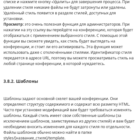
списке и нажмите кнопку «Удалить» для завершения процесса. При
удалении стиля никакие файлы не будут затронуты или удалены.
Удалённый стиль появится в разделе стилей, доступных для
установки.
Просмотр:
это очень полезная функция для администраторов. При
нажатии на эту ссылку вы перейдёте на конференцию, которая будет
отображаться с применением выбранного стиля. С помощью этой
функции вы сможете увидеть, как стиль будет выглядеть на
конференции, и стоит ли его активировать. Эта функция может
использовать даже с отключёнными стилями. Идентификатор стиля
передается в адресе URL, поэтому вы можете просматривать стиль на
любой странице конференции, в которой нуждаетесь.
3.8.2. Шаблоны
Шаблоны задают основной скелет вашей конференции. Они
определяют структуру содержимого и содержат всю разметку HTML.
Часто при установке модификаций вам будет требоваться изменять
шаблоны. Каждый стиль имеет свои собственные шаблоны (за
исключением шаблонов, заимствуемых из других стилей) и вам будет
необходимо вносить изменения для каждого стиля по отдельности.
Файлы шаблонов обычно можно найти в папке
styles/[название_стиля]/template.