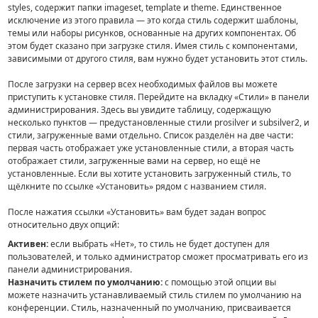
styles, содержит папки imageset, template и theme. Единственное
исключение из этого правила — это когда стиль содержит шаблоны,
темы или наборы рисунков, основанные на других компонентах. Об
этом будет сказано при загрузке стиля. Имея стиль с компонентами,
зависимыми от другого стиля, вам нужно будет установить этот стиль.
После загрузки на сервер всех необходимых файлов вы можете
приступить к установке стиля. Перейдите на вкладку «Стили» в панели
администрирования. Здесь вы увидите таблицу, содержащую
несколько пунктов — предустановленные стили prosilver и subsilver2, и
стили, загруженные вами отдельно. Список разделён на две части:
первая часть отображает уже установленные стили, а вторая часть
отображает стили, загруженные вами на сервер, но ещё не
установленные. Если вы хотите установить загруженный стиль, то
щёлкните по ссылке «Установить» рядом с названием стиля.
После нажатия ссылки «Установить» вам будет задан вопрос
относительно двух опций:
Активен:
если выбрать «Нет», то стиль не будет доступен для
пользователей, и только администратор сможет просматривать его из
панели администрирования.
Назначить стилем по умолчанию:
с помощью этой опции вы
можете назначить устанавливаемый стиль стилем по умолчанию на
конференции. Стиль, назначенный по умолчанию, присваивается