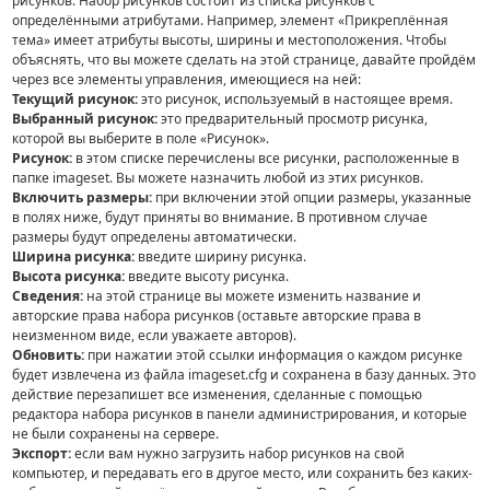
рисунков. Набор рисунков состоит из списка рисунков с
определёнными атрибутами. Например, элемент «Прикреплённая
тема» имеет атрибуты высоты, ширины и местоположения. Чтобы
объяснять, что вы можете сделать на этой странице, давайте пройдём
через все элементы управления, имеющиеся на ней:
Текущий рисунок:
это рисунок, используемый в настоящее время.
Выбранный рисунок:
это предварительный просмотр рисунка,
которой вы выберите в поле «Рисунок».
Рисунок:
в этом списке перечислены все рисунки, расположенные в
папке imageset. Вы можете назначить любой из этих рисунков.
Включить размеры:
при включении этой опции размеры, указанные
в полях ниже, будут приняты во внимание. В противном случае
размеры будут определены автоматически.
Ширина рисунка:
введите ширину рисунка.
Высота рисунка:
введите высоту рисунка.
Сведения:
на этой странице вы можете изменить название и
авторские права набора рисунков (оставьте авторские права в
неизменном виде, если уважаете авторов).
Обновить:
при нажатии этой ссылки информация о каждом рисунке
будет извлечена из файла imageset.cfg и сохранена в базу данных. Это
действие перезапишет все изменения, сделанные с помощью
редактора набора рисунков в панели администрирования, и которые
не были сохранены на сервере.
Экспорт:
если вам нужно загрузить набор рисунков на свой
компьютер, и передавать его в другое место, или сохранить без каких-