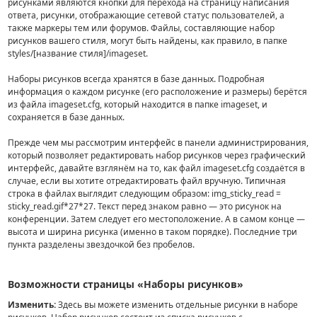
рисунками являются кнопки для перехода на страницу написания
ответа, рисунки, отображающие сетевой статус пользователей, а
также маркеры тем или форумов. Файлы, составляющие набор
рисунков вашего стиля, могут быть найдены, как правило, в папке
styles/[название стиля]/imageset.
Наборы рисунков всегда хранятся в базе данных. Подробная
информация о каждом рисунке (его расположение и размеры) берётся
из файла imageset.cfg, который находится в папке imageset, и
сохраняется в базе данных.
Прежде чем мы рассмотрим интерфейс в панели администрирования,
который позволяет редактировать набор рисунков через графический
интерфейс, давайте взглянём на то, как файл imageset.cfg создаётся в
случае, если вы хотите отредактировать файл вручную. Типичная
строка в файлах выглядит следующим образом: img_sticky_read =
sticky_read.gif*27*27. Текст перед знаком равно — это рисунок на
конференции. Затем следует его местоположение. А в самом конце —
высота и ширина рисунка (именно в таком порядке). Последние три
пункта разделены звездочкой без пробелов.
Возможности страницы «Наборы рисунков»
Изменить:
Здесь вы можете изменить отдельные рисунки в наборе