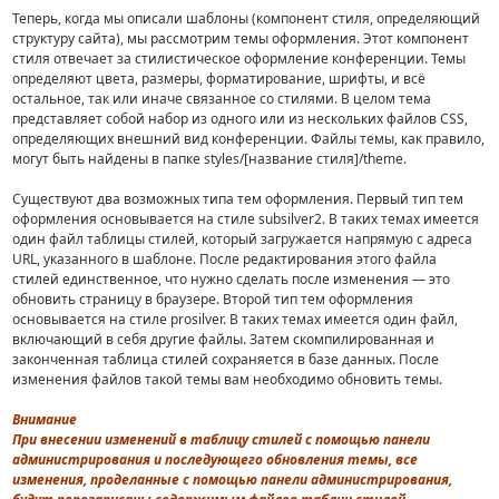
Теперь, когда мы описали шаблоны (компонент стиля, определяющий
структуру сайта), мы рассмотрим темы оформления. Этот компонент
стиля отвечает за стилистическое оформление конференции. Темы
определяют цвета, размеры, форматирование, шрифты, и всё
остальное, так или иначе связанное со стилями. В целом тема
представляет собой набор из одного или из нескольких файлов CSS,
определяющих внешний вид конференции. Файлы темы, как правило,
могут быть найдены в папке styles/[название стиля]/theme.
Существуют два возможных типа тем оформления. Первый тип тем
оформления основывается на стиле subsilver2. В таких темах имеется
один файл таблицы стилей, который загружается напрямую с адреса
URL, указанного в шаблоне. После редактирования этого файла
стилей единственное, что нужно сделать после изменения — это
обновить страницу в браузере. Второй тип тем оформления
основывается на стиле prosilver. В таких темах имеется один файл,
включающий в себя другие файлы. Затем скомпилированная и
законченная таблица стилей сохраняется в базе данных. После
изменения файлов такой темы вам необходимо обновить темы.
Внимание
При внесении изменений в таблицу стилей с помощью панели
администрирования и последующего обновления темы, все
изменения, проделанные с помощью панели администрирования,