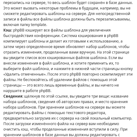
перезапись на сервере, то весь шаблон будет сохранён в базе данных.
Это может вызвать некоторые проблемы в будущем, например, вы не
сможете редактировать шаблоны на сервере. Для непосредственной
записи в файлы все файлы шаблона должны быть перезаписываемы,
включая папку template.
Кэш:
phpBB кэширует все файлы шаблона для увеличения
быстродействия конференции. Система кэширования в phpBB
компилирует шаблоны и делает их готовыми к использованию, а
затем через определённое время обновляет набор шаблонов, чтобы
отразить изменения, проделанные вами вручную. На этой странице
вы увидите список всех кэшированных файлов шаблона. Если вы
внесли изменения в файл шаблона, и хотите применить их, то
выберите файл шаблона, и нажмите в нижней части страницы кнопку
«Удалить отмеченные». После этого phpBB повторно скомпилирует эти
файлы. Не беспокойтесь об удалении файлов с помощью этой
страницы — это всего лишь временные файлы, и вы ничего не
нарушите в работе phpBB.
Сведения:
щёлкнув по этой ссылке, вы увидите три вещи: название
набора шаблонов, сведения об авторских правах, и место хранения
набора шаблонов. При хранении шаблонов на сервере вы можете
редактировать файлы с помощью текстового редактора,
предварительно загрузив их с сервера на свой локальный компьютер.
После загрузки изменённого файла на сервер вам необходимо
очистить кэш, чтобы проделанные изменения вступили в силу. При
хранении шаблонов в базе данных вы должны редактировать с